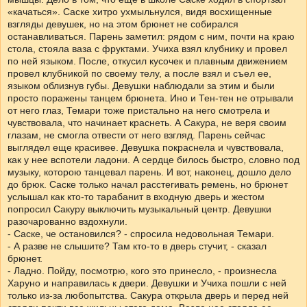
«качаться». Саске хитро ухмыльнулся, видя восхищенные
взгляды девушек, но на этом брюнет не собирался
останавливаться. Парень заметил: рядом с ним, почти на краю
стола, стояла ваза с фруктами. Учиха взял клубнику и провел
по ней языком. После, откусил кусочек и плавным движением
провел клубникой по своему телу, а после взял и съел ее,
языком облизнув губы. Девушки наблюдали за этим и были
просто поражены танцем брюнета. Ино и Тен-тен не отрывали
от него глаз, Темари тоже пристально на него смотрела и
чувствовала, что начинает краснеть. А Сакура, не веря своим
глазам, не смогла отвести от него взгляд. Парень сейчас
выглядел еще красивее. Девушка покраснела и чувствовала,
как у нее вспотели ладони. А сердце билось быстро, словно под
музыку, которою танцевал парень. И вот, наконец, дошло дело
до брюк. Саске только начал расстегивать ремень, но брюнет
услышал как кто-то тарабанит в входную дверь и жестом
попросил Сакуру выключить музыкальный центр. Девушки
разочарованно вздохнули.
- Саске, че остановился? - спросила недовольная Темари.
- А разве не слышите? Там кто-то в дверь стучит, - сказал
брюнет.
- Ладно. Пойду, посмотрю, кого это принесло, - произнесла
Харуно и направилась к двери. Девушки и Учиха пошли с ней
только из-за любопытства. Сакура открыла дверь и перед ней