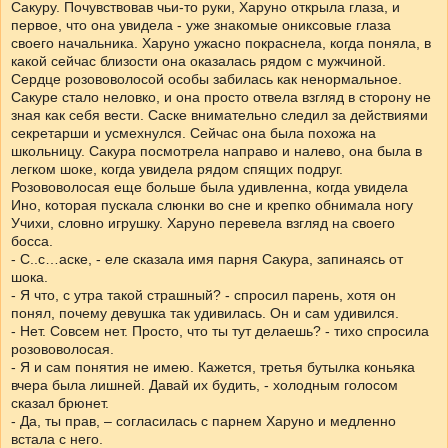
Сакуру. Почувствовав чьи-то руки, Харуно открыла глаза, и
первое, что она увидела - уже знакомые ониксовые глаза
своего начальника. Харуно ужасно покраснела, когда поняла, в
какой сейчас близости она оказалась рядом с мужчиной.
Сердце розововолосой особы забилась как ненормальное.
Сакуре стало неловко, и она просто отвела взгляд в сторону не
зная как себя вести. Саске внимательно следил за действиями
секретарши и усмехнулся. Сейчас она была похожа на
школьницу. Сакура посмотрела направо и налево, она была в
легком шоке, когда увидела рядом спящих подруг.
Розововолосая еще больше была удивленна, когда увидела
Ино, которая пускала слюнки во сне и крепко обнимала ногу
Учихи, словно игрушку. Харуно перевела взгляд на своего
босса.
- С..с…аске, - еле сказала имя парня Сакура, запинаясь от
шока.
- Я что, с утра такой страшный? - спросил парень, хотя он
понял, почему девушка так удивилась. Он и сам удивился.
- Нет. Совсем нет. Просто, что ты тут делаешь? - тихо спросила
розововолосая.
- Я и сам понятия не имею. Кажется, третья бутылка коньяка
вчера была лишней. Давай их будить, - холодным голосом
сказал брюнет.
- Да, ты прав, – согласилась с парнем Харуно и медленно
встала с него.