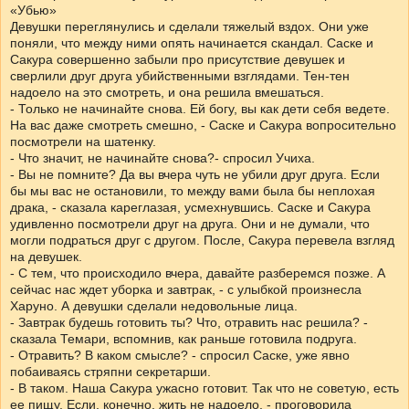
«Убью»
Девушки переглянулись и сделали тяжелый вздох. Они уже
поняли, что между ними опять начинается скандал. Саске и
Сакура совершенно забыли про присутствие девушек и
сверлили друг друга убийственными взглядами. Тен-тен
надоело на это смотреть, и она решила вмешаться.
- Только не начинайте снова. Ей богу, вы как дети себя ведете.
На вас даже смотреть смешно, - Саске и Сакура вопросительно
посмотрели на шатенку.
- Что значит, не начинайте снова?- спросил Учиха.
- Вы не помните? Да вы вчера чуть не убили друг друга. Если
бы мы вас не остановили, то между вами была бы неплохая
драка, - сказала кареглазая, усмехнувшись. Саске и Сакура
удивленно посмотрели друг на друга. Они и не думали, что
могли подраться друг с другом. После, Сакура перевела взгляд
на девушек.
- С тем, что происходило вчера, давайте разберемся позже. А
сейчас нас ждет уборка и завтрак, - с улыбкой произнесла
Харуно. А девушки сделали недовольные лица.
- Завтрак будешь готовить ты? Что, отравить нас решила? -
сказала Темари, вспомнив, как раньше готовила подруга.
- Отравить? В каком смысле? - спросил Саске, уже явно
побаиваясь стряпни секретарши.
- В таком. Наша Сакура ужасно готовит. Так что не советую, есть
ее пищу. Если, конечно, жить не надоело, - проговорила