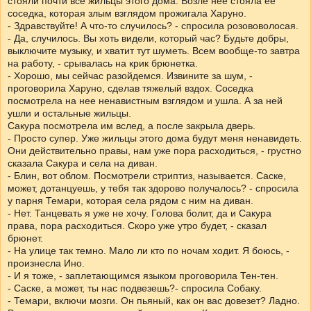
стояли почти все жильцы этого дома. Возле нее стояла ее
соседка, которая злым взглядом прожигала Харуно.
- Здравствуйте! А что-то случилось? - спросила розововолосая.
- Да, случилось. Вы хоть видели, который час? Будьте добры,
выключите музыку, и хватит тут шуметь. Всем вообще-то завтра
на работу, - срывалась на крик брюнетка.
- Хорошо, мы сейчас разойдемся. Извините за шум, -
проговорила Харуно, сделав тяжелый вздох. Соседка
посмотрела на нее ненавистным взглядом и ушла. А за ней
ушли и остальные жильцы.
Сакура посмотрела им вслед, а после закрыла дверь.
- Просто супер. Уже жильцы этого дома будут меня ненавидеть.
Они действительно правы, нам уже пора расходиться, - грустно
сказала Сакура и села на диван.
- Блин, вот облом. Посмотрели стриптиз, называется. Саске,
может, дотанцуешь, у тебя так здорово получалось? - спросила
у парня Темари, которая села рядом с ним на диван.
- Нет. Танцевать я уже не хочу. Голова болит, да и Сакура
права, пора расходиться. Скоро уже утро будет, - сказал
брюнет.
- На улице так темно. Мало ли кто по ночам ходит. Я боюсь, -
произнесла Ино.
- И я тоже, - заплетающимся языком проговорила Тен-тен.
- Саске, а может, ты нас подвезешь?- спросила Собаку.
- Темари, включи мозги. Он пьяный, как он вас довезет? Ладно.