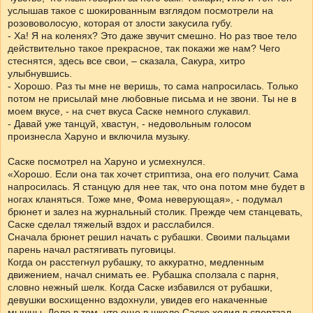
услышав такое с шокированным взглядом посмотрели на
розововолосую, которая от злости закусила губу.
- Ха! Я на коленях? Это даже звучит смешно. Но раз твое тело
действительно такое прекрасное, так покажи же нам? Чего
стеснятся, здесь все свои, – сказала, Сакура, хитро
улыбнувшись.
- Хорошо. Раз ты мне не веришь, то сама напросилась. Только
потом не присылай мне любовные письма и не звони. Ты не в
моем вкусе, - на счет вкуса Саске немного слукавил.
- Давай уже танцуй, хвастун, - недовольным голосом
произнесла Харуно и включила музыку.
Саске посмотрел на Харуно и усмехнулся.
«Хорошо. Если она так хочет стриптиза, она его получит. Сама
напросилась. Я станцую для нее так, что она потом мне будет в
ногах кланяться. Тоже мне, Фома неверующая», - подумал
брюнет и залез на журнальный столик. Прежде чем станцевать,
Саске сделал тяжелый вздох и расслабился.
Сначала брюнет решил начать с рубашки. Своими пальцами
парень начал растягивать пуговицы.
Когда он расстегнул рубашку, то аккуратно, медленным
движением, начал снимать ее. Рубашка сползала с парня,
словно нежный шелк. Когда Саске избавился от рубашки,
девушки восхищенно вздохнули, увидев его накаченные
мышцы. Дело в том, что еще в школе Саске ходил в спортзал