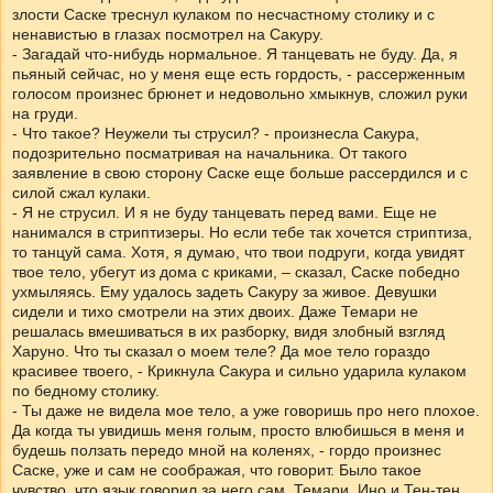
злости Саске треснул кулаком по несчастному столику и с
ненавистью в глазах посмотрел на Сакуру.
- Загадай что-нибудь нормальное. Я танцевать не буду. Да, я
пьяный сейчас, но у меня еще есть гордость, - рассерженным
голосом произнес брюнет и недовольно хмыкнув, сложил руки
на груди.
- Что такое? Неужели ты струсил? - произнесла Сакура,
подозрительно посматривая на начальника. От такого
заявление в свою сторону Саске еще больше рассердился и с
силой сжал кулаки.
- Я не струсил. И я не буду танцевать перед вами. Еще не
нанимался в стриптизеры. Но если тебе так хочется стриптиза,
то танцуй сама. Хотя, я думаю, что твои подруги, когда увидят
твое тело, убегут из дома с криками, – сказал, Саске победно
ухмыляясь. Ему удалось задеть Сакуру за живое. Девушки
сидели и тихо смотрели на этих двоих. Даже Темари не
решалась вмешиваться в их разборку, видя злобный взгляд
Харуно. Что ты сказал о моем теле? Да мое тело гораздо
красивее твоего, - Крикнула Сакура и сильно ударила кулаком
по бедному столику.
- Ты даже не видела мое тело, а уже говоришь про него плохое.
Да когда ты увидишь меня голым, просто влюбишься в меня и
будешь ползать передо мной на коленях, - гордо произнес
Саске, уже и сам не соображая, что говорит. Было такое
чувство, что язык говорил за него сам. Темари, Ино и Тен-тен