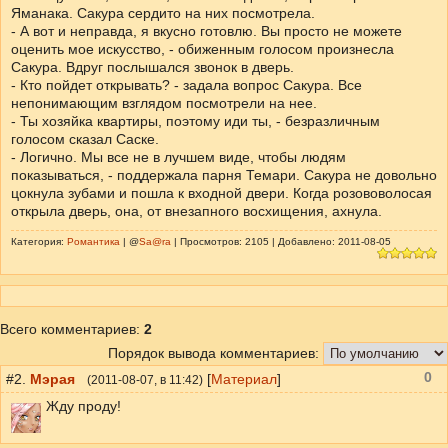
Яманака. Сакура сердито на них посмотрела.
- А вот и неправда, я вкусно готовлю. Вы просто не можете
оценить мое искусство, - обиженным голосом произнесла
Сакура. Вдруг послышался звонок в дверь.
- Кто пойдет открывать? - задала вопрос Сакура. Все
непонимающим взглядом посмотрели на нее.
- Ты хозяйка квартиры, поэтому иди ты, - безразличным
голосом сказал Саске.
- Логично. Мы все не в лучшем виде, чтобы людям
показываться, - поддержала парня Темари. Сакура не довольно
цокнула зубами и пошла к входной двери. Когда розововолосая
открыла дверь, она, от внезапного восхищения, ахнула.
Категория:
Романтика
| @
Sa@ra
| Просмотров: 2105 | Добавлено: 2011-08-05
Всего комментариев
:
2
Порядок вывода комментариев:
0
#2.
Мэрая
[
Материал
]
(
2011-08-07
, в 11:42)
Жду проду!