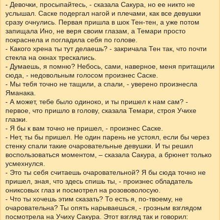
- Девочки, просыпайтесь, - сказала Сакура, но ее никто не
услышал. Саске подергал нагой и плечами, как все девушки
сразу очнулись. Первая пришла в шок Тен-тен, а уже потом
запищала Ино, не веря своим глазам, а Темари просто
покраснела и погладила себя по голове.
- Какого хрена ты тут делаешь? - закричала Тен так, что почти
стекла на окнах трескались.
- Думаешь, я помню? Небось, сами, наверное, меня притащили
сюда, - недовольным голосом произнес Саске.
- Мы тебя точно не тащили, а спали, - уверено произнесла
Яманака.
- А может, тебе было одиноко, и ты пришел к нам сам? -
первое, что пришло в голову, сказала Темари, строя Учихе
глазки.
- Я бы к вам точно не пришел, - произнес Саске.
- Нет, ты бы пришел. Не один парень не устоял, если бы через
стенку спали такие очаровательные девушки. И ты решил
воспользоваться моментом, – сказала Сакура, а брюнет только
усмехнулся.
- Это ты себя считаешь очаровательной? Я бы сюда точно не
пришел, зная, что здесь спишь ты, - произнес обладатель
ониксовых глаз и посмотрел на розововолосую.
- Что ты хочешь этим сказать? То есть я, по-твоему, не
очаровательна? Ты опять нарываешься, - грозным взглядом
посмотрела на Учиху Сакура. Этот взгляд так и говорил: