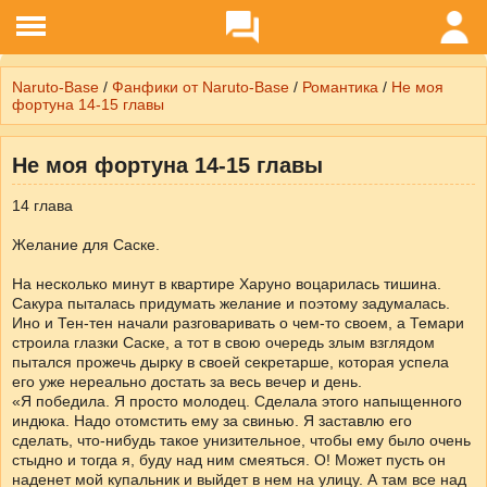
Naruto-Base
/
Фанфики от Naruto-Base
/
Романтика
/
Не моя
фортуна 14-15 главы
Не моя фортуна 14-15 главы
14 глава
Желание для Саске.
На несколько минут в квартире Харуно воцарилась тишина.
Сакура пыталась придумать желание и поэтому задумалась.
Ино и Тен-тен начали разговаривать о чем-то своем, а Темари
строила глазки Саске, а тот в свою очередь злым взглядом
пытался прожечь дырку в своей секретарше, которая успела
его уже нереально достать за весь вечер и день.
«Я победила. Я просто молодец. Сделала этого напыщенного
индюка. Надо отомстить ему за свинью. Я заставлю его
сделать, что-нибудь такое унизительное, чтобы ему было очень
стыдно и тогда я, буду над ним смеяться. О! Может пусть он
наденет мой купальник и выйдет в нем на улицу. А там все над