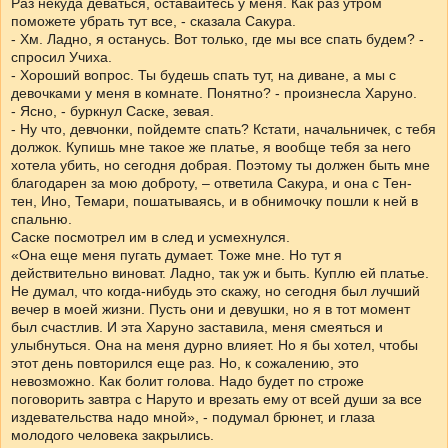
Раз некуда деваться, оставайтесь у меня. Как раз утром
поможете убрать тут все, - сказала Сакура.
- Хм. Ладно, я останусь. Вот только, где мы все спать будем? -
спросил Учиха.
- Хороший вопрос. Ты будешь спать тут, на диване, а мы с
девочками у меня в комнате. Понятно? - произнесла Харуно.
- Ясно, - буркнул Саске, зевая.
- Ну что, девчонки, пойдемте спать? Кстати, начальничек, с тебя
должок. Купишь мне такое же платье, я вообще тебя за него
хотела убить, но сегодня добрая. Поэтому ты должен быть мне
благодарен за мою доброту, – ответила Сакура, и она с Тен-
тен, Ино, Темари, пошатываясь, и в обнимочку пошли к ней в
спальню.
Саске посмотрел им в след и усмехнулся.
«Она еще меня пугать думает. Тоже мне. Но тут я
действительно виноват. Ладно, так уж и быть. Куплю ей платье.
Не думал, что когда-нибудь это скажу, но сегодня был лучший
вечер в моей жизни. Пусть они и девушки, но я в тот момент
был счастлив. И эта Харуно заставила, меня смеяться и
улыбнуться. Она на меня дурно влияет. Но я бы хотел, чтобы
этот день повторился еще раз. Но, к сожалению, это
невозможно. Как болит голова. Надо будет по строже
поговорить завтра с Наруто и врезать ему от всей души за все
издевательства надо мной», - подумал брюнет, и глаза
молодого человека закрылись.