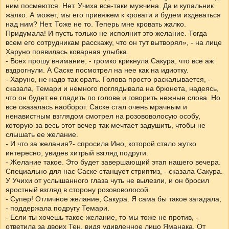
ним посмеются. Нет. Учиха все-таки мужчина. Да и купальник
жалко. А может, мы его привяжем к кровати и будем издеваться
над ним? Нет. Тоже не то. Теперь мне кровать жалко.
Придумала! И пусть только не исполнит это желание. Тогда
всем его сотрудникам расскажу, что он тут вытворял», - на лице
Харуно появилась коварная улыбка.
- Всех прошу внимание, - громко крикнула Сакура, что все аж
вздрогнули. А Саске посмотрел на нее как на идиотку.
- Харуно, не надо так орать. Голова просто раскалывается, -
сказала, Темари и немного поглядывала на брюнета, надеясь,
что он будет ее гладить по голове и говорить нежные слова. Но
все оказалась наоборот. Саске стал очень мрачным и
ненавистным взглядом смотрел на розововолосую особу,
которую за весь этот вечер так мечтает задушить, чтобы не
слышать ее желание.
- И что за желания?- спросила Ино, которой стало жутко
интересно, увидев хитрый взгляд подруги.
- Желание такое. Это будет завершающий этап нашего вечера.
Специально для нас Саске станцует стриптиз, - сказала Сакура.
У Учихи от услышанного глаза чуть не вылезли, и он бросил
яростный взгляд в сторону розововолосой.
- Супер! Отличное желание, Сакура. Я сама бы такое загадала,
- поддержала подругу Темари.
- Если ты хочешь такое желание, то мы тоже не против, -
ответила за двоих Тен, видя удивленное лицо Яманака. От