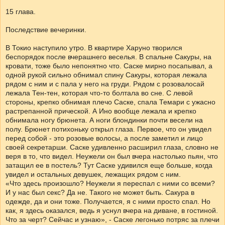
15 глава.
Последствие вечеринки.
В Токио наступило утро. В квартире Харуно творился
беспорядок после вчерашнего веселья. В спальне Сакуры, на
кровати, тоже было непонятно что. Саске мирно посапывал, а
одной рукой сильно обнимал спину Сакуры, которая лежала
рядом с ним и с пала у него на груди. Рядом с розовалосай
лежала Тен-тен, которая что-то болтала во сне. С левой
стороны, крепко обнимая плечо Саске, спала Темари с ужасно
растрепанной прической. А Ино вообще лежала и крепко
обнимала ногу брюнета. А ноги блондинки почти весели на
полу. Брюнет потихоньку открыл глаза. Первое, что он увидел
перед собой - это розовые волосы, а после заметил и лицо
своей секретарши. Саске удивленно расширил глаза, словно не
веря в то, что видел. Неужели он был вчера настолько пьян, что
затащил ее в постель? Тут Саске удивился еще больше, когда
увидел и остальных девушек, лежащих рядом с ним.
«Что здесь произошло? Неужели я переспал с ними со всеми?
И у нас был секс? Да не. Такого не может быть. Сакура в
одежде, да и они тоже. Получается, я с ними просто спал. Но
как, я здесь оказался, ведь я уснул вчера на диване, в гостиной.
Что за черт? Сейчас и узнаю», - Саске легонько потряс за плечи