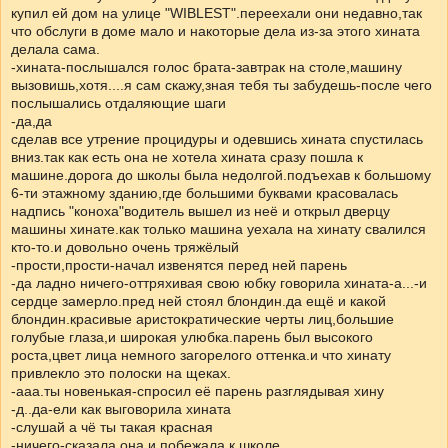
купил ей дом на улице "WIBLEST".переехали они недавно,так
что обслуги в доме мало и накоторые дела из-за этого хината
делала сама.
-хината-послышался голос брата-завтрак на столе,машину
вызовишь,хотя....я сам скажу,зная тебя ты забудешь-после чего
послышались отдаляющие шаги
-да,да
сделав все утрение процидуры и одевшись хината спустилась
вниз.так как есть она не хотела хината сразу пошла к
машине.дорога до школы была недолгой.подъехав к большому
6-ти этажному зданию,где большими буквами красовалась
надпись "коноха"водитель вышел из неё и открыл дверцу
машины хинате.как только машина уехала на хинату свалился
кто-то.и довольно очень тряжёлый
-прости,прости-начал извенятся перед ней парень
-да ладно ничего-оттряхивая свою юбку говорила хината-а...-и
сердце замерло.пред ней стоял блондин.да ещё и какой
блондин.красивые аристократические черты лиц,большие
голубые глаза,и широкая улюбка.парень был высокого
роста,цвет лица немного загорелого оттенка.и что хинату
привлекло это полоски на щеках.
-ааа.ты новенькая-спросил её парень разглядывая хину
-д..да-ели как выговорила хината
-слушай а чё ты такая красная
-ничего-сказала она и побежала к школе