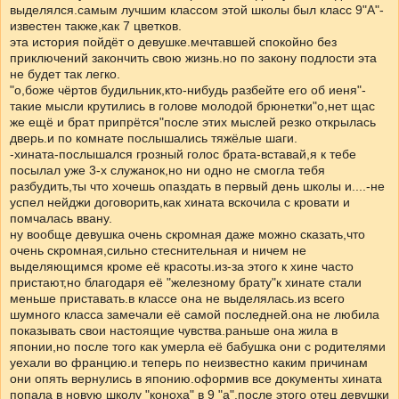
выделялся.самым лучшим классом этой школы был класс 9"А"-
известен также,как 7 цветков.
эта история пойдёт о девушке.мечтавшей спокойно без
приключений закончить свою жизнь.но по закону подлости эта
не будет так легко.
"о,боже чёртов будильник,кто-нибудь разбейте его об иеня"-
такие мысли крутились в голове молодой брюнетки"о,нет щас
же ещё и брат припрётся"после этих мыслей резко открылась
дверь.и по комнате послышались тяжёлые шаги.
-хината-послышался грозный голос брата-вставай,я к тебе
посылал уже 3-х служанок,но ни одно не смогла тебя
разбудить,ты что хочешь опаздать в первый день школы и....-не
успел нейджи договорить,как хината вскочила с кровати и
помчалась ввану.
ну вообще девушка очень скромная даже можно сказать,что
очень скромная,сильно стеснительная и ничем не
выделяющимся кроме её красоты.из-за этого к хине часто
пристают,но благодаря её "железному брату"к хинате стали
меньше приставать.в классе она не выделялась.из всего
шумного класса замечали её самой последней.она не любила
показывать свои настоящие чувства.раньше она жила в
японии,но после того как умерла её бабушка они с родителями
уехали во францию.и теперь по неизвестно каким причинам
они опять вернулись в японию.оформив все документы хината
попала в новую школу "коноха" в 9 "а".после этого отец девушки