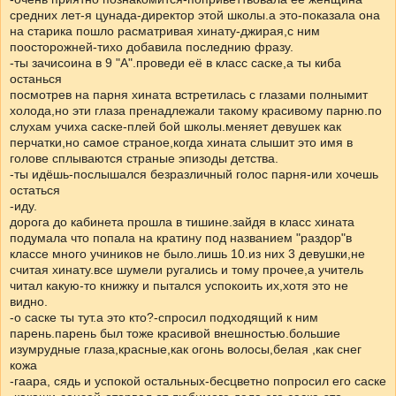
средних лет-я цунада-директор этой школы.а это-показала она
на старика пошло расматривая хинату-джирая,с ним
поосторожней-тихо добавила последнию фразу.
-ты зачисоина в 9 "А".проведи её в класс саске,а ты киба
останься
посмотрев на парня хината встретилась с глазами полнымит
холода,но эти глаза пренадлежали такому красивому парню.по
слухам учиха саске-плей бой школы.меняет девушек как
перчатки,но самое страное,когда хината слышит это имя в
голове сплываются страные эпизоды детства.
-ты идёшь-послышался безразличный голос парня-или хочешь
остаться
-иду.
дорога до кабинета прошла в тишине.зайдя в класс хината
подумала что попала на кратину под названием "раздор"в
классе много учиников не было.лишь 10.из них 3 девушки,не
считая хинату.все шумели ругались и тому прочее,а учитель
читал какую-то книжку и пытался успокоить их,хотя это не
видно.
-о саске ты тут.а это кто?-спросил подходящий к ним
парень.парень был тоже красивой внешностью.большие
изумрудные глаза,красные,как огонь волосы,белая ,как снег
кожа
-гаара, сядь и успокой остальных-бесцветно попросил его саске