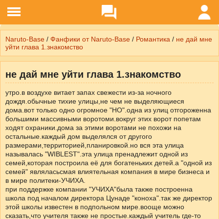
Naruto-Base
/
Фанфики от Naruto-Base
/
Романтика
/
не дай мне
уйти глава 1.знакомство
не дай мне уйти глава 1.знакомство
утро.в воздухе витает запах свежести из-за ночного
дождя.обычные тихие улицы,не чем не выделяющиеся
дома.вот только одно огромное "НО".одна из улиц отгороженна
большими массивными воротоми.вокруг этих ворот попетам
ходят охраники.дома за этими воротами не похожи на
остальные.каждый дом выделялся от другого
размерами,территорией,планировкой.но вся эта улица
называлась "WIBLEST".эта улица пренадлежит одной из
семей,которая построила её для богатеньких детей.а "одной из
семей" являласьсмая влиятельная компания в мире бизнеса и
в мире политеки-УЧИХА.
при поддержке компании "УЧИХА"была также построенна
школа под началом директора Цунаде "коноха".так же директор
этой школы известен в подпольном мире.вооще можно
сказать,что учителя также не простые.каждый учитель где-то