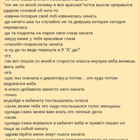
"что же со мной,почему я вся красная"поток мысли прервался
ударом головой об кого-то
-извени-потирая свой лоб извенилась хинать
-да ничего.ааа ты случайно не та девушка которая сегодня
перевелась
-да та-подняла на парня свои глаза хината
-ваууу.какие у тебя красивые глаза
-спасибо-покраснела хината
-а ну да.ты веди перешла в 9 "А",да?
-угу
-так вот пошли со мной.я староста класса-инузука киба.можешь
звать киба
-ага
-щас мы сначала к директору,а потом....это куда потом-
задумался киба
-в класс-добавила заместо него хината
-точно
аодойдя к кабинету послышались голоса
-саске,зачем тебе это надо-послышался голос женщины
-цунада-сама зачем вам знать.это личные дела
-саске...
-цунада-сама-ворвался в кабинет киба-я привёл-сказал он
таща за собой хинату
-здравствуйте.меня зовут хъюга хината
-очень приятно познакомится-поприветтвовала её женщина