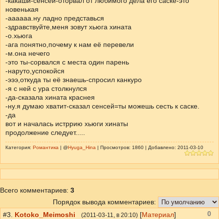
-какаши-сенсей-оторвал от любимого дела его саске-это
новенькая
-аааааа.ну ладно представься
-здравствуйте,меня зовут хьюга хината
-о.хьюга
-ага понятно,почему к нам её перевели
-м.она нечего
-это ты-сорвался с места один парень
-наруто,успокойся
-эээ,откуда ты её знаешь-спросил канкуро
-я с ней с ура столкнулся
-да-сказала хината краснея
-ну.я думаю хватит-сказал сенсей=ты можешь сесть к саске.
-да
вот и началась истррию хьюги хинаты
продолжение следует.....
Категория:
Романтика
| @
Hyuga_Hina
| Просмотров: 1860 | Добавлено: 2011-03-10
Всего комментариев
:
3
Порядок вывода комментариев:
0
#3.
Kotoko_Meimoshi
[
Материал
]
(
2011-03-11
, в 20:10)