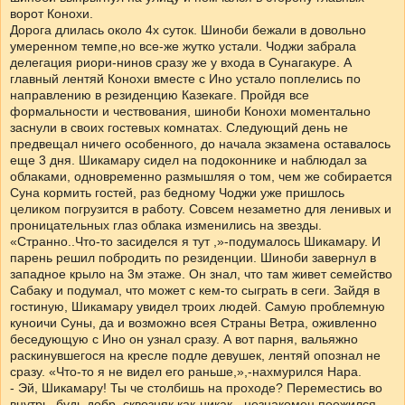
ворот Конохи.
Дорога длилась около 4х суток. Шиноби бежали в довольно
умеренном темпе,но все-же жутко устали. Чоджи забрала
делегация риори-нинов сразу же у входа в Сунагакуре. А
главный лентяй Конохи вместе с Ино устало поплелись по
направлению в резиденцию Казекаге. Пройдя все
формальности и чествования, шиноби Конохи моментально
заснули в своих гостевых комнатах. Следующий день не
предвещал ничего особенного, до начала экзамена оставалось
еще 3 дня. Шикамару сидел на подоконнике и наблюдал за
облаками, одновременно размышляя о том, чем же собирается
Суна кормить гостей, раз бедному Чоджи уже пришлось
целиком погрузится в работу. Совсем незаметно для ленивых и
проницательных глаз облака изменились на звезды.
«Странно..Что-то засиделся я тут ,»-подумалось Шикамару. И
парень решил побродить по резиденции. Шиноби завернул в
западное крыло на 3м этаже. Он знал, что там живет семейство
Сабаку и подумал, что может с кем-то сыграть в сеги. Зайдя в
гостиную, Шикамару увидел троих людей. Самую проблемную
куноичи Суны, да и возможно всея Страны Ветра, оживленно
беседующую с Ино он узнал сразу. А вот парня, вальяжно
раскинувшегося на кресле подле девушек, лентяй опознал не
сразу. «Что-то я не видел его раньше,»,-нахмурился Нара.
- Эй, Шикамару! Ты че столбишь на проходе? Переместись во
внутрь, будь добр, сквозняк как-никак,- незнакомец поежился,