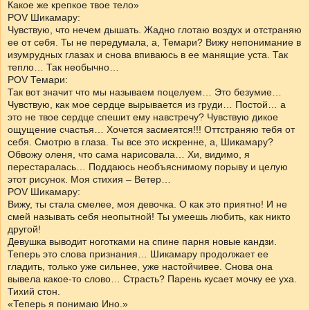
Какое же крепкое твое тело»
POV Шикамару:
Чувствую, что нечем дышать. Жадно глотаю воздух и отстраняю
ее от себя. Ты не передумала, а, Темари? Вижу непонимание в
изумрудных глазах и снова впиваюсь в ее манящие уста. Так
тепло… Так необычно…
POV Темари:
Так вот значит что мы называем поцелуем… Это безумие…
Чувствую, как мое сердце вырывается из груди… Постой… а
это не твое сердце спешит ему навстречу? Чувствую дикое
ощущение счастья… Хочется засмеятся!!! Оттстраняю тебя от
себя. Смотрю в глаза. Ты все это искренне, а, Шикамару?
Обвожу оленя, что сама нарисовала… Хи, видимо, я
перестаралась… Поддаюсь необъяснимому порыву и целую
этот рисунок. Моя стихия – Ветер…
POV Шикамару:
Вижу, ты стала смелее, моя девочка. О как это приятно! И не
смей называть себя неопытной! Ты умеешь любить, как никто
другой!
Девушка выводит ноготками на спине парня новые кандзи.
Теперь это слова признания… Шикамару продолжает ее
гладить, только уже сильнее, уже настойчивее. Снова она
вывела какое-то слово… Страсть? Парень кусает мочку ее уха.
Тихий стон.
«Теперь я понимаю Ино.»