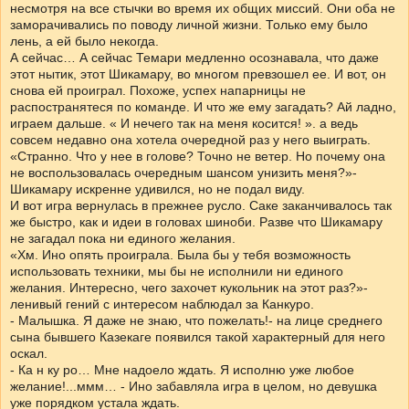
несмотря на все стычки во время их общих миссий. Они оба не
заморачивались по поводу личной жизни. Только ему было
лень, а ей было некогда.
А сейчас… А сейчас Темари медленно осознавала, что даже
этот нытик, этот Шикамару, во многом превзошел ее. И вот, он
снова ей проиграл. Похоже, успех напарницы не
распостранятеся по команде. И что же ему загадать? Ай ладно,
играем дальше. « И нечего так на меня косится! ». а ведь
совсем недавно она хотела очередной раз у него выиграть.
«Странно. Что у нее в голове? Точно не ветер. Но почему она
не воспользовалась очередным шансом унизить меня?»-
Шикамару искренне удивился, но не подал виду.
И вот игра вернулась в прежнее русло. Саке заканчивалось так
же быстро, как и идеи в головах шиноби. Разве что Шикамару
не загадал пока ни единого желания.
«Хм. Ино опять проиграла. Была бы у тебя возможность
использовать техники, мы бы не исполнили ни единого
желания. Интересно, чего захочет кукольник на этот раз?»-
ленивый гений с интересом наблюдал за Канкуро.
- Малышка. Я даже не знаю, что пожелать!- на лице среднего
сына бывшего Казекаге появился такой характерный для него
оскал.
- Ка н ку ро… Мне надоело ждать. Я исполню уже любое
желание!...ммм… - Ино забавляла игра в целом, но девушка
уже порядком устала ждать.