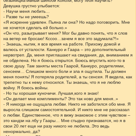
безынициативный шиноби Конохи, могу тебя научить?
Девушка грустно улыбается:
- Научи меня любить…
- Разве ты не умеешь?
«Я искренне удивлен. Пьяна ли она? Но надо поговорить. Мне
не хочется сделать ей больно.»
«Он что, разыгрывает меня? Мог бы давно понять, что я слов
на ветер не бросаю! Кссоо…зачем я все это задумала?!»
- Знаешь, нытик, я все время на работе. Прихожу домой и
валюсь от усталости. Канкуро и Гаара – это дополнительный
нервотреп. Да, меня приглашают на свидания, да, вниманием я
не обделена. Но я боюсь открытся. Боюсь впустить кого-то в
свою душу. Там заняты места Гаарой, Канкуро, родителями,
сенсеем… Слишком много боли и зла я ощутила. Ты должен
меня понять! Я потеряла родителей, а ты сенсея. Я видела, как
трепетно ты к нему относился. Ты знаешь, что я не люблю
войну. Я боюсь войны.
- Но ты хорошая куночичи. Лучшая,кого я знаю!
«Он делает мне комплименты? Это так ново для меня..»
- Я никогда не ощущала любви. Никто не заботился обо мне. Я
выросла слишком самостоятельной. И никто мне не рассказал
о любви. Единственное, что я вижу знакомое с этим чувством –
это кандзи на лбу у Гаары… Мне стыдно признаватся, но я в
свои 20 лет еще ни разу никого не любила..Это ведь
ненормально, да?