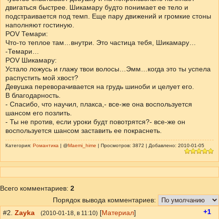
двигаться быстрее. Шикамару будто понимает ее тело и
подстраивается под темп. Еще пару движений и громкие стоны
наполняют гостиную.
POV Темари:
Что-то теплое там…внутри. Это частица тебя, Шикамару…
-Темари…
POV Шикамару:
Устало ложусь и глажу твои волосы…Эмм…когда это ты успела
распустить мой хвост?
Девушка переворачивается на грудь шиноби и целует его.
В благодарность.
- Спасибо, что научил, плакса,- все-же она воспользуется
шансом его позлить.
- Ты не против, если уроки будт повотрятся?- все-же он
воспользуется шансом заставить ее покраснеть.
Категория:
Романтика
| @
Maemi_hime
| Просмотров: 3872 | Добавлено: 2010-01-05
Всего комментариев
:
2
Порядок вывода комментариев:
+1
#2.
Zayka
[
Материал
]
(
2010-01-18
, в 11:10)