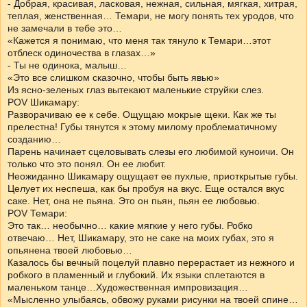
- Добрая, красивая, ласковая, нежная, сильная, мягкая, хитрая,
теплая, женственная… Темари, не могу понять тех уродов, что
не замечали в тебе это…
«Кажется я понимаю, что меня так тянуло к Темари…этот
отблеск одиночества в глазах…»
- Ты не одинока, малыш…
«Это все слишком сказочно, чтобы быть явью»
Из ясно-зеленых глаз вытекают маленькие струйки слез.
POV Шикамару:
Разворачиваю ее к себе. Ощущаю мокрые щеки. Как же ты
прелестна! Губы тянутся к этому милому проблематичному
созданию…
Парень начинает сцеловывать слезы его любимой куноичи. Он
только что это понял. Он ее любит.
Неожиданно Шикамару ощущает ее пухлые, приоткрытые губы.
Целует их неспеша, как бы пробуя на вкус. Еще остался вкус
саке. Нет, она не пьяна. Это он пьян, пьян ее любовью.
POV Темари:
Это так… необычно… какие мягкие у него губы. Робко
отвечаю… Нет, Шикамару, это не саке на моих губах, это я
опьянена твоей любовью…
Казалось бы вечный поцелуй плавно перерастает из нежного и
робкого в пламенный и глубокий. Их языки сплетаются в
маленьком танце…Художественная импровизация…
«Мысленно улыбаясь, обвожу руками рисунки на твоей спине…