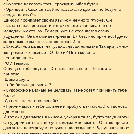
аккуратно целовать этот нераскрывшийся бутон.
«Орхидеи…Кажется так Ино назвала те цветы, что безумно
сладко пахнут?»
Шиноби проникает своим язычком немного глубже. Он
пытается воспроизвести тот ритм, что улавливает в ее
мелодичных стонах. Темари уже не стесняется своих
ущущений. Она начинает кричать. Ей безумно приятно. Где-то
за дверью эхом отзываются стоны Ино.
«Хоть-бы они не вышли»,-неожиданно пугается Темари, но тут
же громко вскрикивает. От боли? Нет, скорее от
неожиданности…
POV Темари:
Ощущаю тебя внутри…Это так…внезапно…Но как это
приятно…
-Шикамару…
-Тебе больно,песчинка?
«Судорожно начинаю ее целовать. Я не хотел причинить тебе
боль»
-Да нет…не останавливайся!
«Прижимаюсь к тебе сильнее и пробую двигатся..Это так ново
для меня»
И вот они двигаются в унисон, ускоряя темп, будто тасуя карты.
Он удерживает ее и целует каждый миллиметр. Она же просто
двигается навстречу и получает наслаждение. Вдруг внезапное
чувство охватывает девушку и на непроизвольно начинает