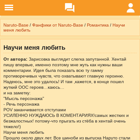
Naruto-Base
/
Фанфики от Naruto-Base
/
Романтика
/
Научи
меня любить
Научи меня любить
От автора:
Зарисовка выглядит слегка запутанной. Хентай
пишу впервые, именно поэтому мне жуть как нужны ваши
комментарии. Идея была показать всю ту гамму
противоречивых чувств, что охватывают главную героиню.
Надеюсь, мне это удалось! И там ,кажется, в конце пошел
жуткий ООС героев…каюсь…
и на заметку:
"Мысль персонажа"
- Речь персонажа
POV заканчивается отступами
УСИЛЕННО НУЖДАЮСЬ В КОМЕНТАРИЯХ!самых жестких и
безжалостных! потому-что прыгать из стёба в хентай очень
тяжело!)
Научи меня любить
Прошло около двух лет. Все шиноби из выпуска Наруто стали