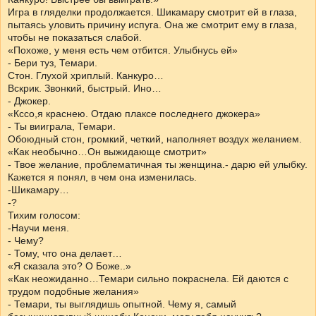
Игра в гляделки продолжается. Шикамару смотрит ей в глаза,
пытаясь уловить причину испуга. Она же смотрит ему в глаза,
чтобы не показаться слабой.
«Похоже, у меня есть чем отбится. Улыбнусь ей»
- Бери туз, Темари.
Стон. Глухой хриплый. Канкуро…
Вскрик. Звонкий, быстрый. Ино…
- Джокер.
«Кссо,я краснею. Отдаю плаксе последнего джокера»
- Ты вииграла, Темари.
Обоюдный стон, громкий, четкий, наполняет воздух желанием.
«Как необычно…Он выжидающе смотрит»
- Твое желание, проблематичная ты женщина.- дарю ей улыбку.
Кажется я понял, в чем она изменилась.
-Шикамару…
-?
Тихим голосом:
-Научи меня.
- Чему?
- Тому, что она делает…
«Я сказала это? О Боже..»
«Как неожиданно…Темари сильно покраснела. Ей даются с
трудом подобные желания»
- Темари, ты выглядишь опытной. Чему я, самый