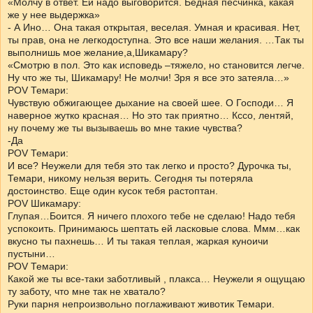
«Молчу в ответ. Ей надо выговорится. Бедная песчинка, какая
же у нее выдержка»
- А Ино… Она такая открытая, веселая. Умная и красивая. Нет,
ты прав, она не легкодоступна. Это все наши желания. …Так ты
выполнишь мое желание,а,Шикамару?
«Смотрю в пол. Это как исповедь –тяжело, но становится легче.
Ну что же ты, Шикамару! Не молчи! Зря я все это затеяла…»
POV Темари:
Чувствую обжигающее дыхание на своей шее. О Господи… Я
наверное жутко красная… Но это так приятно… Кссо, лентяй,
ну почему же ты вызываешь во мне такие чувства?
-Да
POV Темари:
И все? Неужели для тебя это так легко и просто? Дурочка ты,
Темари, никому нельзя верить. Сегодня ты потеряла
достоинство. Еще один кусок тебя растоптан.
POV Шикамару:
Глупая…Боится. Я ничего плохого тебе не сделаю! Надо тебя
успокоить. Принимаюсь шептать ей ласковые слова. Ммм…как
вкусно ты пахнешь… И ты такая теплая, жаркая куноичи
пустыни…
POV Темари:
Какой же ты все-таки заботливый , плакса… Неужели я ощущаю
ту заботу, что мне так не хватало?
Руки парня непроизвольно поглаживают животик Темари.