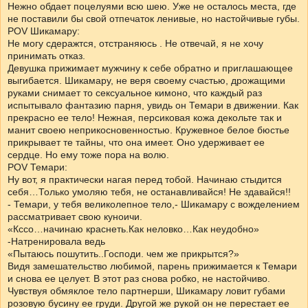
Нежно обдает поцелуями всю шею. Уже не осталось места, где
не поставили бы свой отпечаток ленивые, но настойчивые губы.
POV Шикамару:
Не могу сдеражтся, отстраняюсь . Не отвечай, я не хочу
принимать отказ.
Девушка прижимает мужчину к себе обратно и приглашающее
выгибается. Шикамару, не веря своему счастью, дрожащими
руками снимает то сексуальное кимоно, что каждый раз
испытывало фантазию парня, увидь он Темари в движении. Как
прекрасно ее тело! Нежная, персиковая кожа декольте так и
манит своею неприкосновенностью. Кружевное белое бюстье
прикрывает те тайны, что она имеет. Оно удерживает ее
сердце. Но ему тоже пора на волю.
POV Темари:
Ну вот, я практически нагая перед тобой. Начинаю стыдится
себя…Только умоляю тебя, не останавливайся! Не здавайся!!
- Темари, у тебя великолепное тело,- Шикамару с вожделением
рассматривает свою куноичи.
«Кссо…начинаю краснеть.Как неловко…Как неудобно»
-Натренировала ведь
«Пытаюсь пошутить..Господи. чем же прикрытся?»
Видя замешательство любимой, парень прижимается к Темари
и снова ее целует. В этот раз снова робко, не настойчиво.
Чувствуя обмяклое тело партнерши, Шикамару ловит губами
розовую бусину ее груди. Другой же рукой он не перестает ее