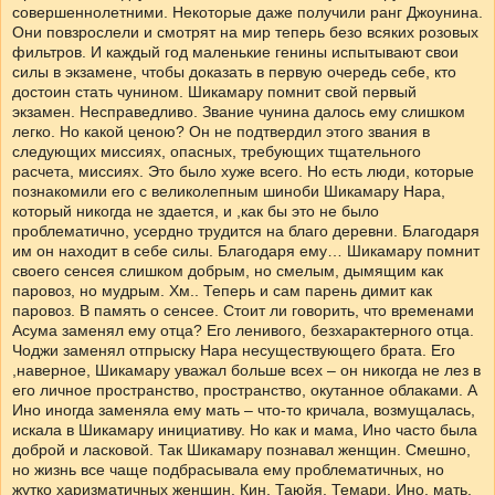
совершеннолетними. Некоторые даже получили ранг Джоунина.
Они повзрослели и смотрят на мир теперь безо всяких розовых
фильтров. И каждый год маленькие генины испытывают свои
силы в экзамене, чтобы доказать в первую очередь себе, кто
достоин стать чунином. Шикамару помнит свой первый
экзамен. Несправедливо. Звание чунина далось ему слишком
легко. Но какой ценою? Он не подтвердил этого звания в
следующих миссиях, опасных, требующих тщательного
расчета, миссиях. Это было хуже всего. Но есть люди, которые
познакомили его с великолепным шиноби Шикамару Нара,
который никогда не здается, и ,как бы это не было
проблематично, усердно трудится на благо деревни. Благодаря
им он находит в себе силы. Благодаря ему… Шикамару помнит
своего сенсея слишком добрым, но смелым, дымящим как
паровоз, но мудрым. Хм.. Теперь и сам парень димит как
паровоз. В память о сенсее. Стоит ли говорить, что временами
Асума заменял ему отца? Его ленивого, безхарактерного отца.
Чоджи заменял отпрыску Нара несуществующего брата. Его
,наверное, Шикамару уважал больше всех – он никогда не лез в
его личное пространство, пространство, окутанное облаками. А
Ино иногда заменяла ему мать – что-то кричала, возмущалась,
искала в Шикамару инициативу. Но как и мама, Ино часто была
доброй и ласковой. Так Шикамару познавал женщин. Смешно,
но жизнь все чаще подбрасывала ему проблематичных, но
жутко харизматичных женщин. Кин, Таюйя, Темари, Ино, мать,