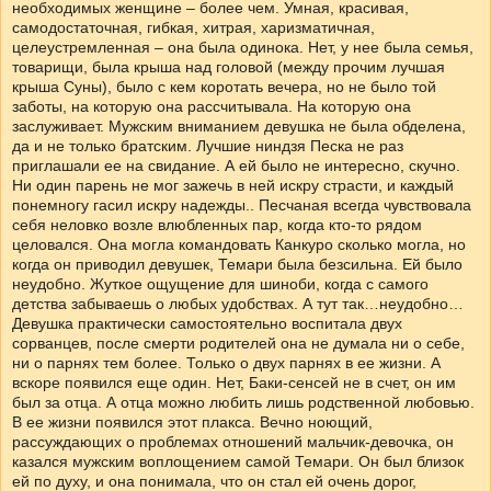
необходимых женщине – более чем. Умная, красивая,
самодостаточная, гибкая, хитрая, харизматичная,
целеустремленная – она была одинока. Нет, у нее была семья,
товарищи, была крыша над головой (между прочим лучшая
крыша Суны), было с кем коротать вечера, но не было той
заботы, на которую она рассчитывала. На которую она
заслуживает. Мужским вниманием девушка не была обделена,
да и не только братским. Лучшие ниндзя Песка не раз
приглашали ее на свидание. А ей было не интересно, скучно.
Ни один парень не мог зажечь в ней искру страсти, и каждый
понемногу гасил искру надежды.. Песчаная всегда чувствовала
себя неловко возле влюбленных пар, когда кто-то рядом
целовался. Она могла командовать Канкуро сколько могла, но
когда он приводил девушек, Темари была безсильна. Ей было
неудобно. Жуткое ощущение для шиноби, когда с самого
детства забываешь о любых удобствах. А тут так…неудобно…
Девушка практически самостоятельно воспитала двух
сорванцев, после смерти родителей она не думала ни о себе,
ни о парнях тем более. Только о двух парнях в ее жизни. А
вскоре появился еще один. Нет, Баки-сенсей не в счет, он им
был за отца. А отца можно любить лишь родственной любовью.
В ее жизни появился этот плакса. Вечно ноющий,
рассуждающих о проблемах отношений мальчик-девочка, он
казался мужским воплощением самой Темари. Он был близок
ей по духу, и она понимала, что он стал ей очень дорог,