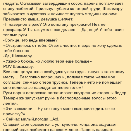
гладить. Облизывая затвердевший сосок, парень поглаживает
спину любимой. Прильнул губами ко второй груди, Шикамару
забывается в чувствах и начинает щупать ягодицы куноичи.
Прерывисто дыша, девушка шепчет:
-Я наверное в раю? Это воистину прекрасно! Нет, не
прекращай! Ты так умело все делаеш… Да, еще! У тебя такие
теплые руки..
-Солнце, это ведь впервые?
«Отстраняюсь от тебя. Ответь честно, я ведь не хочу сделать
тебе больно»
-Да, Шикамару…
«Ужасно боюсь, но люблю тебя еще больше»
POV Шикамару:
Все еще целуя твою возбудившуюся грудь, тянусь к заветному
месту… Безсловно вопрошаю и, получая такое желаемое
согласие, снимаю с тебе трусики. Теперь ничто не помешает
мне полностью насладится твоим телом!
Руки парня осторожно поглаживают внутренние стороны бедер.
Темари же запускает ручки в беспорядочные волосы этого
лентяя.
«Эти завязочки… Ну кто тянул меня возпроизводить свою
прическу?»
- Сейчас милый,погоди…Ах!..
Сладкий стон срывается с уст куноичи, когда она ощущает
горячий язык любимого на своем лоне. Парень начинает