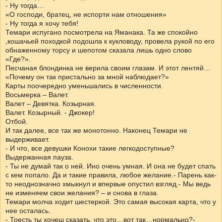
- Ну тогда…
«О господи, братец, не испорти нам отношения»
- Ну тогда я хочу тебя!
Темари испугано посмотрела на Яманака. Та же спокойно
,кошачьей походкой подошла к кукловоду, провела рукой по его
обнаженному торсу и шепотом сказала лишь одно слово
«Где?».
Песчаная блондинка не верила своим глазам. И этот лентяй…
«Почему он так пристально за мной наблюдает?»
Карты поочередно уменьшались в численности.
Восьмерка – Валет.
Валет – Девятка. Козырная.
Валет. Козырный. - Джокер!
Отбой.
И так далее, все так же монотонно. Наконец Темари не
выдерживает.
- И что, все девушки Конохи такие легкодоступные?
Выдержанная пауза.
- Ты не думай так о ней. Ино очень умная. И она не будет спать
с кем попало. Да и такие правила, любое желание.- Парень как-
то неоднозначно хмыкнул и впервые опустил взгляд.- Мы ведь
не изменяем свои желания? – и снова в глаза.
Темари молча ходит шестеркой. Это самая высокая карта, что у
нее осталась.
- Тоесть ты хочеш сказать, что это…вот так…нормально?-