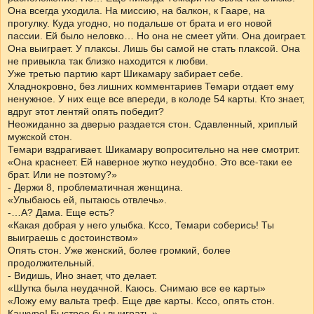
Она всегда уходила. На миссию, на балкон, к Гааре, на
прогулку. Куда угодно, но подальше от брата и его новой
пассии. Ей было неловко… Но она не смеет уйти. Она доиграет.
Она выиграет. У плаксы. Лишь бы самой не стать плаксой. Она
не привыкла так близко находится к любви.
Уже третью партию карт Шикамару забирает себе.
Хладнокровно, без лишних комментариев Темари отдает ему
ненужное. У них еще все впереди, в колоде 54 карты. Кто знает,
вдруг этот лентяй опять победит?
Неожиданно за дверью раздается стон. Сдавленный, хриплый
мужской стон.
Темари вздрагивает. Шикамару вопросительно на нее смотрит.
«Она краснеет. Ей наверное жутко неудобно. Это все-таки ее
брат. Или не поэтому?»
- Держи 8, проблематичная женщина.
«Улыбаюсь ей, пытаюсь отвлечь».
-…А? Дама. Еще есть?
«Какая добрая у него улыбка. Кссо, Темари соберись! Ты
выиграешь с достоинством»
Опять стон. Уже женский, более громкий, более
продолжительный.
- Видишь, Ино знает, что делает.
«Шутка была неудачной. Каюсь. Снимаю все ее карты»
«Ложу ему вальта треф. Еще две карты. Кссо, опять стон.
Канкуро! Быстрее бы выиграть.»