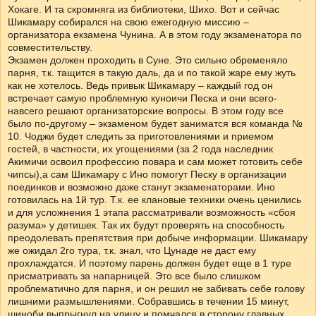
Хокаге. И та скромняга из библиотеки, Шихо. Вот и сейчас
Шикамару собирался на свою ежегодную миссию –
организатора екзамена Чунина. А в этом году экзаменатора по
совместительству.
Экзамен должен проходить в Суне. Это сильно обременяло
парня, т.к. тащится в такую даль, да и по такой жаре ему жуть
как не хотелось. Ведь привык Шикамару – каждый год он
встречает самую проблемную куноичи Песка и они всего-
навсего решают организаторские вопросы. В этом году все
было по-другому – экзаменом будет заниматся вся команда №
10. Чоджи будет следить за приготовлениями и приемом
гостей, в частности, их угощениями (за 2 года наследник
Акимичи освоил профессию повара и сам может готовить себе
чипсы),а сам Шикамару с Ино помогут Песку в организации
поединков и возможно даже станут экзаменаторами. Ино
готовилась на 1й тур. Т.к. ее клановые техники очень ценились
и для усложнения 1 этапа рассматривали возможность «сбоя
разума» у детишек. Так их будут проверять на способность
преодолевать препятствия при добыче информации. Шикамару
же ожидал 2го тура, т.к. знал, что Цунаде не даст ему
прохлаждатся. И поэтому парень должен будет еще в 1 туре
присматривать за напарницей. Это все было слишком
проблематично для парня, и он решил не забивать себе голову
лишними размышлениями. Собравшись в течении 15 минут,
шиноби выпрыгнул на улицу и помчался в сторону главных