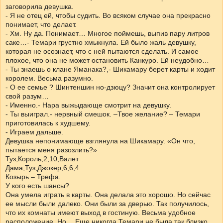
заговорила девушка.
- Я не отец ей, чтобы судить. Во всяком случае она прекрасно
понимает, что делает.
- Хм. Ну да. Понимает… Многое поймешь, выпив пару литров
саке…- Темари грустно хмыкнула. Ей было жаль девушку,
которая не осознает, что с ней пытаются сделать. И самое
плохое, что она не может остановить Канкуро. Ей неудобно…
- Ты знаешь о клане Яманака?,- Шикамару берет карты и ходит
королем. Весьма разумно.
- О ее семье ? Шинтеншин но-дзюцу? Значит она контролирует
свой разум…
- Именно.- Нара выжыдающе смотрит на девушку.
- Ты выиграл.- нервный смешок. –Твое желание? – Темари
приготовилась к худшему.
- Играем дальше.
Девушка непонимающе взглянула на Шикамару. «Он что,
пытается меня разозлить?»
Туз,Король,2,10,Валет
Дама,Туз,Джокер,6,6,4
Козырь – Трефа.
У кого есть шансы?
Она умела играть в карты. Она делала это хорошо. Но сейчас
ее мысли были далеко. Они были за дверью. Так получилось,
что их комнаты имеют выход в гостиную. Весьма удобное
расположение. Но… Еще никогда Темари не была так близко.