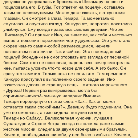
девушка не удержалась и бросилась к Шикамару на шею и
поцеловала его. В губы. Тот ответил на поцелуй, оставаясь
таким же невозмутимым. Можно даже сказать, с открытыми
глазами. Он смотрел в глаза Темари. Та моментально
смутилась и опустила взгляд. Канкуро же, напротив, похотливо
улыбнулся. Ему всегда нравились смелые девушки. Что же
Шикамару? Он привык к Ино, он знает ее, как себя и частенько
ихние отношения переходили черту дружеских. Это уже стало
скорее чем-то самим-собой разумеющимся, нежели
новшеством в его жизни. Так и сейчас. Этот неожиданный
поцелуй блондинки не смог оторвать его взгляда от песчаной
бестии. Сам того не осознавая, парень весь вечер смотрел на
нее, пытаясь уловить что-то новое для себя. А это было. Он
сразу это заметил. Только пока не понял что. Тем временем
Канкуро приступил к выполнению своего задания. Ино
возжелала довольно странную вещь – мятного мороженного.
- Дуреха! Первый раз выигрываешь, могла бы
соригинальничать!- хмыкнул напарник Яманака.
Темари передернуло от этих слов. «Как…Как он может
оставатся таким спокойным?». Девушку будто подменили. Она
уже не смеялась, а тихо сидела, потупив взгляд.
Темари но Сабаку…Великолепная куноичи, лучшая в
Сунагакуре и Стране Ветра, всегда выполняла даже самые
жесткие миссии, следила за двумя своенравными братьями.
Качеств, необходимых шиноби, у нее было в избытке. Качеств,