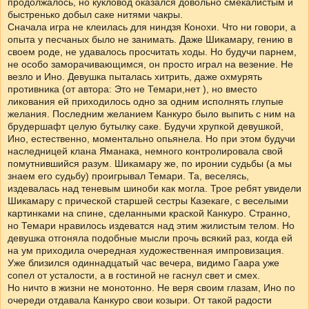
продолжалось, но кукловод оказался довольно смекалистым и
быстренько добыл саке нитями чакры.
Сначала игра не клеилась для ниндзя Конохи. Что ни говори, а
опыта у песчаных было не занимать. Даже Шикамару, гению в
своем роде, не удавалось просчитать ходы. Но будучи парнем,
не особо заморачивающимся, он просто играл на везение. Не
везло и Ино. Девушка пыталась хитрить, даже охмурять
противника (от автора: Это не Темари,нет ), но вместо
ликования ей приходилось одно за одним исполнять глупые
желания. Последним желанием Канкуро было выпить с ним на
брудершафт целую бутылку саке. Будучи хрупкой девушкой,
Ино, естественно, моментально опьянела. Но при этом будучи
наследницей клана Яманака, немного контролировала свой
помутнившийся разум. Шикамару же, по иронии судьбы (а мы
знаем его судьбу) проигрывал Темари. Та, веселясь,
издевалась над теневым шиноби как могла. Трое ребят увидели
Шикамару с прической старшей сестры Казекаге, с веселыми
картинками на спине, сделанными краской Канкуро. Странно,
но Темари нравилось издеватся над этим жилистым телом. Но
девушка отгоняла подобные мысли прочь всякий раз, когда ей
на ум приходила очередная художественная импровизация.
Уже близился одиннадцатый час вечера, видимо Гаара уже
сопел от усталости, а в гостиной не гаснул свет и смех.
Но ничто в жизни не монотонно. Не веря своим глазам, Ино по
очереди отдавала Канкуро свои козыри. От такой радости