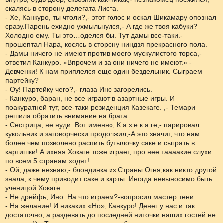
скалясь в сторону делегата Листа.
- Хе, Канкуро, ты чтоли?,- этот голос и оскал Шикамару опознал
сразу.Парень ехидно ухмыльнулся,- А где же твоя кабуки?
Холодно ему. Ты это…оделся бы. Тут дамы все-таки.-
прошептал Нара, косясь в сторону ниндзя прекрасного пола.
- Дамы ничего не имеют против моего мускулистого торса,-
ответил Канкуро. «Впрочем и за они ничего не имеют.» -
Девченки! К нам приплелся еще один бездельник. Сыграем
партейку?
- Оу! Партейку чего?,- глаза Ино загорелись.
- Канкуро, баран, не все играют в азартные игры. И
поакуратней тут, все-таки резиденция Казекаге. ,- Темари
решила обратить внимание на брата.
- Сестрица, не нуди. Вот именно, К а з е к а ге,- парировал
кукольник и заговорчески продолжил,-А это значит, что нам
более чем позволено распить бутылочку саке и сыграть в
картишки! А ихняя Хокаге тоже играет, про нее таааакие слухи
по всем 5 странам ходят!
- Ой, даже незнаю,- блондинка из Страны Огня,как никто другой
знала, к чему приводит саке и карты. Иногда невыносимо быть
ученицой Хокаге.
- Не дрейфь, Ино. На что играем?-вопросил мастер тени.
- На желание! И никаких «Но», Канкуро! Денег у нас и так
достаточно, а раздевать до последней ниточки наших гостей не