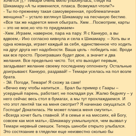
хочется )),- Темари очень мило улыбнулась, глядя на
Шикамару.«А ты изменился, плакса. Возмужал чтоли?»
- Ты по-прежнему такая самоуверенная, проблематичная
женщина? – устало взглянул Шикамару на песчаную бестию.
«Все так же надеется меня обыграть. Хмм…Посмотрим, карты
– это не мое,но что-то придумаем»
-Хмм..Играем, наверное, пара на пару. Я с Канкуро, а вы
вдвоем,- Ино согласно кивнула и села к Шикамару. – Хоть вы и
одна команда, играет каждый за себя, единственное что ходить
на друг друга нет надобности. Ваша цель - победить нас. Вроди
как все просто. Проигравших будет двое, а значит и два
желания. Все предельно чисто. Тот, кто выходит первым,
загадывает желание своему последнему оппоненту. Остальные
доигрывают. Канкуро, раздавай! – Темари уселась на пол возле
брата.
- Эй. Погоди, Темари! Я схожу за саке!
«Вечно ему чтобы напиться… Брал бы пример с Гаары –
усердный парень, работает, не покладая рук. Жалко беднягу – у
него сейчас весь стол в бумагах, а мы тут прохлаждаемся. И
что этот лентяй так на меня смотрит? Я начинаю смущаться. О
Господи! Докатилась. Не может плакса меня смутить».
«Всегда хочет быть главной. И в семье и на миссиях, ей Богу,
совсем как моя мать»,-Шикамару ухмыльнулся, чем вызвал у
Темари нервный смешок. Теперь шиноби открыто улыбался.
Это состязание в гляделки еще неизвестно сколько бы