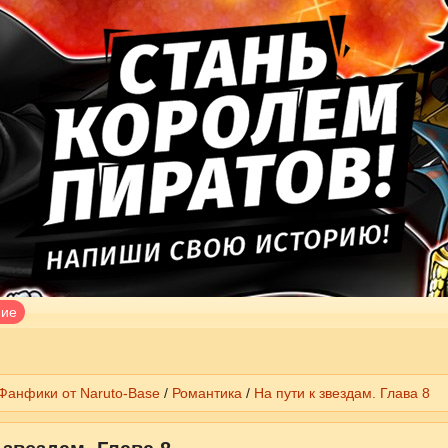
ние
Фанфики от Naruto-Base
/
Романтика
/
На пути к звездам. Глава 8