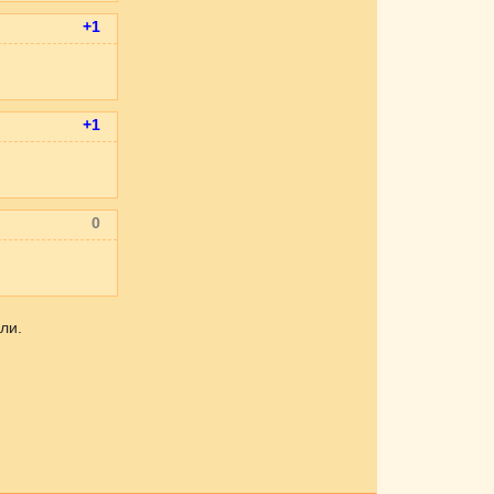
+1
+1
0
ли.