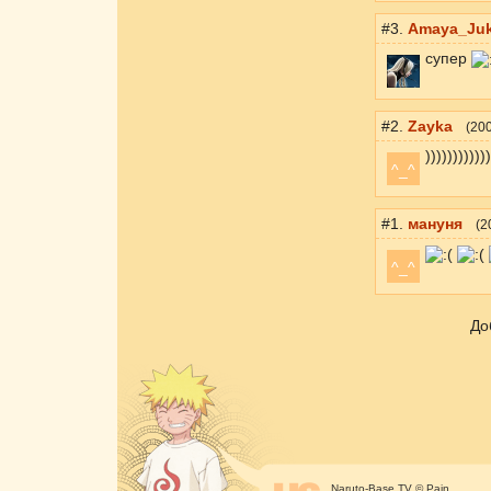
#3.
Amaya_Ju
супер
#2.
Zayka
(
200
))))))))))))
^_^
#1.
мануня
(
2
^_^
До
Naruto-Base.TV © Pain