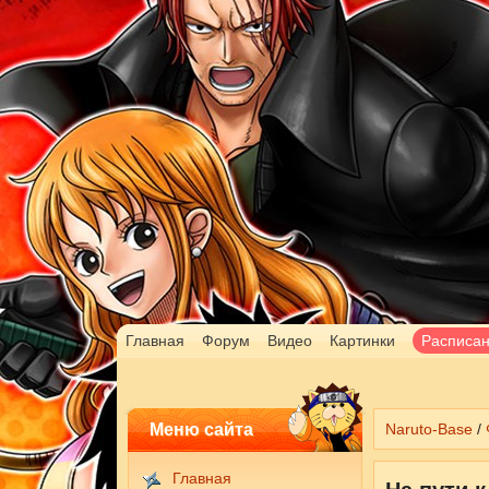
Главная
Форум
Видео
Картинки
Расписа
Меню сайта
Naruto-Base
/
Главная