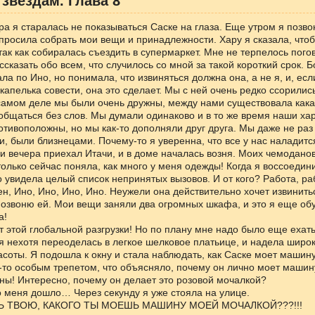
 звездам. Глава 8
ра я старалась не показываться Саске на глаза. Еще утром я позво
просила собрать мои вещи и принадлежности. Хару я сказала, чтоб
ак как собиралась съездить в супермаркет. Мне не терпелось пого
ссказать обо всем, что случилось со мной за такой короткий срок. Б
ала по Ино, но понимала, что извиняться должна она, а не я, и, есл
капелька совести, она это сделает. Мы с ней очень редко ссорились
амом деле мы были очень дружны, между нами существовала какая
общаться без слов. Мы думали одинаково и в то же время наши ха
тивоположны, но мы как-то дополняли друг друга. Мы даже не раз 
, были близнецами. Почему-то я уверенна, что все у нас наладитс
и вечера приехал Итачи, и в доме началась возня. Моих чемодано
только сейчас поняла, как много у меня одежды! Когда я воссоедин
 увидела целый список непринятых вызовов. И от кого? Работа, ра
ен, Ино, Ино, Ино, Ино. Неужели она действительно хочет извинить
позвоню ей. Мои вещи заняли два огромных шкафа, и это я еще обу
а!
от этой глобальной разгрузки! Но по плану мне надо было еще ехать
я нехотя переоделась в легкое шелковое платьице, и надела широк
асоты. Я подошла к окну и стала наблюдать, как Саске моет машину
-то особым трепетом, что объясняло, почему он лично моет машин
ены! Интересно, почему он делает это розовой мочалкой?
до меня дошло… Через секунду я уже стояла на улице.
ТЬ ТВОЮ, КАКОГО ТЫ МОЕШЬ МАШИНУ МОЕЙ МОЧАЛКОЙ???!!!