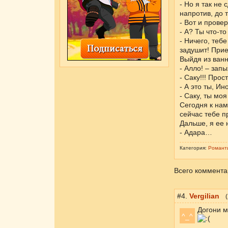
- Но я так не
напротив, до т
- Вот и пров
- А? Ты что-то
- Ничего, тебе
задушит! Прие
Выйдя из ванн
- Алло! – зап
- Саку!!! Про
- А это ты, И
- Саку, ты моя
Сегодня к нам
сейчас тебе 
Дальше, я ее 
- Адара…
Категория:
Романт
Всего коммента
#4.
Vergilian
(
Догони м
^_^