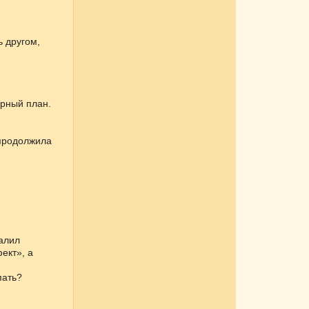
ь другом,
арный план.
 продолжила
алил
ект», а
пать?