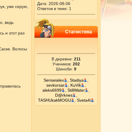
Дата: 2026-08-06
ук, уже серую,
Ответов в теме: 1
о, ведь
Статистика
ь и этот раз
Саске. Волосы
В деревне:
211
Учеников:
202
Шиноби:
9
Senseialex
,
Stadiya
,
sevkorsar
,
KuVik
,
тправилась
aleks6699
,
StillWater
,
D@rknes
,
TASHUkakMOGU
,
Sveta4i