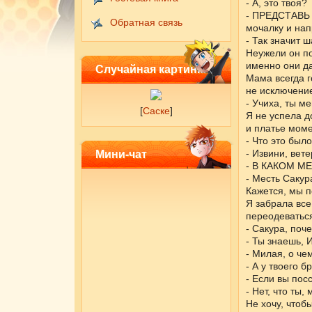
- А, это твоя?
- ПРЕДСТАВЬ С
Обратная связь
мочалку и нап
- Так значит 
Неужели он п
именно они д
Случайная картинка
Мама всегда г
не исключени
- Учиха, ты м
[
Саске
]
Я не успела д
и платье моме
- Что это был
- Извини, вете
Мини-чат
- В КАКОМ М
- Месть Сакура
Кажется, мы п
Я забрала все
переодеватьс
- Сакура, поч
- Ты знаешь, 
- Милая, о чем
- А у твоего б
- Если вы пос
- Нет, что ты,
Не хочу, чтоб