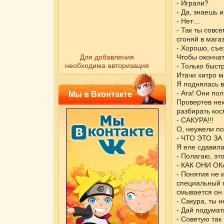
- Играли?
- Да, знаешь 
- Нет…
- Так ты совс
сгоняй в магаз
- Хорошо, съ
Для добавления
Чтобы окончат
необходима авторизация
- Только быстр
Итачи хитро м
Я поднялась в
- Ага! Они по
Мы в Вконтакте
Провертев не
разбирать кос
- САКУРА!!!
О, неужели по
- ЧТО ЭТО З
Я еле сдавила
- Полагаю, это
- КАК ОНИ О
- Понятия не 
специальный г
смывается он 
- Сакура, ты 
- Дай подумат
- Советую так