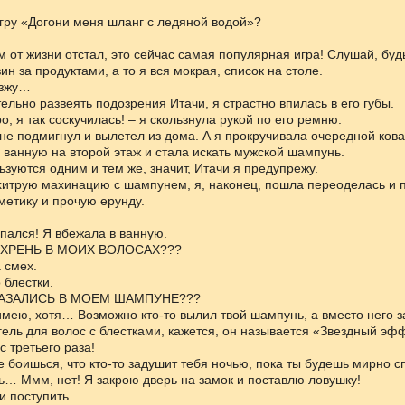
игру «Догони меня шланг с ледяной водой»?
ем от жизни отстал, это сейчас самая популярная игра! Слушай, буд
ин за продуктами, а то я вся мокрая, список на столе.
езжу…
ельно развеять подозрения Итачи, я страстно впилась в его губы.
о, я так соскучилась! – я скользнула рукой по его ремню.
не подмигнул и вылетел из дома. А я прокручивала очередной ков
 ванную на второй этаж и стала искать мужской шампунь.
льзуются одним и тем же, значит, Итачи я предупрежу.
хитрую махинацию с шампунем, я, наконец, пошла переоделась и
метику и прочую ерунду.
пался! Я вбежала в ванную.
А ХРЕНЬ В МОИХ ВОЛОСАХ???
 смех.
 блестки.
КАЗАЛИСЬ В МОЕМ ШАМПУНЕ???
имею, хотя… Возможно кто-то вылил твой шампунь, а вместо него з
ель для волос с блестками, кажется, он называется «Звездный эфф
с третьего раза!
не боишься, что кто-то задушит тебя ночью, пока ты будешь мирно с
ь… Ммм, нет! Я закрою дверь на замок и поставлю ловушку!
 и поступить…