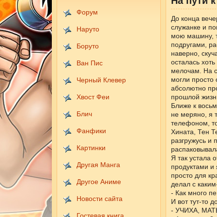
На пути к
Форум
До конца вече
служанке и по
Наруто
мою машину, т
подругами, ра
Боруто
наверно, скуч
осталась хоть 
Ван Пис
мелочам. На с
могли просто 
Черный Клевер
абсолютно про
Хвост Феи
прошлой жизни
Ближе к восьм
Блич
не меряно, я 
телефоном, то
Фанфики
Хината, Тен Т
разгружусь и 
Картинки
распаковывал
Я так устала 
Другая Манга
продуктами и 
просто для кр
Другое Аниме
делал с каким
- Как много п
Новости сайта
И вот тут-то 
- УЧИХА, МА
Гостевая книга