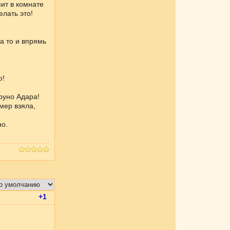
пит в комнате
елать это!
 а то и впрямь
ю!
аруно Адара!
мер взяла,
но.
+1