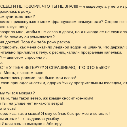
ЕБЕ! И НЕ ГОВОРИ, ЧТО ТЫ НЕ ЗНАЛ!!! – я выдернула у него из р
равилась к дому.
шампуни тоже твои?
осмел прикоснуться к моим французским шампунькам? Скорее всег
ают такую пену…
оворила мне, чтобы я не лезла в драки, но я никогда ее не слушалас
е! Но почему он ухмыляется?
еня достал! Пора бы тебе рожу раскра…
оговорить, как меня окатило ледяной водой из шланга, что держал 
нтально прилипли к телу, с ресниц капали прозрачные капельки.
о? – шепотом спросила я.
р.
ЕСТЕ У ТЕБЯ ВЕТЕР??? Я СПРАШИВАЮ, ЧТО ЭТО БЫЛО?
! Месть, в чистом виде!
оменялись ролями, это были мои слова!
 свои принадлежности и, одарив Учиху презрительным взглядом, о
я.
ему ты вся мокрая?
Итачи, там такой ветер, аж крышу сносит кое-кому!
 ты, на улице нет никакого ветра!
рата есть!
сорились, так и скажи! Я ему сейчас быстро мозги вставлю!
 мы играли! – я выдавила улыбку.
ы Итачи знал о выходке с Абигеру.