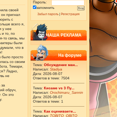
Пароль:
запомнить
нила своей
Забыл пароль
|
Регистрация
 он пригнал
ворить с
ольше всего я,
и у нее
 и то, по
НАША РЕКЛАМА
-то связь, мы
рактеры были
думали, что в
я!
На форуме
в было просто
илась со своим
Тема:
Обсуждение ман...
бота, Темари,
Написал:
Stadiya
ся? Ладно,
Дата: 2026-08-07
вь не
Ответов в теме: 7504
 за
Тема:
Кисаме vs 3 Пу...
ий обруч,
Написал:
Orochimaru_Sannin
. Он это
Дата: 2026-08-07
у.
Ответов в теме: 1
Тема:
Как оцениваете...
Написал:
ТОBITO_OBITO