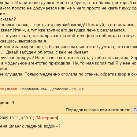
 сделаю. Итачи точно душить меня не будет, а тот болван, который с
акого просто не додумается или же у него просто не хватит духу сд
ерим…
 сказал?
 послышалось, – опять этот жуткий взгляд! Пожалуй, я его оставлю,
зжает Итачи, а тут уже трупик его девушки лежит, разлагается.
ы, я услышала, как надрывается мой телефон и побежала на звук.
ыхавшись, выговорила я.
сти меня за вчерашнее, я была совсем пьяна и не думала, что говор
но… Давай забудем об этом, с кем не бывает.
 лучшая подруга! Но я звоню вот что сказать, у тебя есть сестра! Х
 в модельное агентство приходила! Ну, точная копия ты! Я у нее но
приш…
не слушала. Только медленно сползла по стенке, обратив взор в ок
ика
| @
Аяме
| Просмотров: 1937 | Добавлено: 2009-10-10
риев
:
4
Порядок вывода комментариев:
[
Материал
]
2009-10-11
, в 00:31)
еня шланг с ледяной водой»?