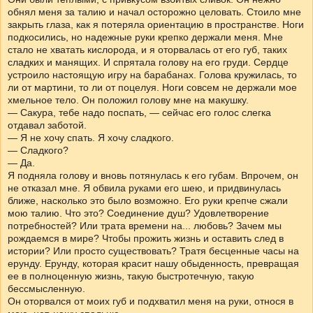
обнял меня за талию и начал осторожно целовать. Стоило мне
закрыть глаза, как я потеряла ориентацию в пространстве. Ноги
подкосились, но надежные руки крепко держали меня. Мне
стало не хватать кислорода, и я оторвалась от его губ, таких
сладких и манящих. И спрятала голову на его груди. Сердце
устроило настоящую игру на барабанах. Голова кружилась, то
ли от мартини, то ли от поцелуя. Ноги совсем не держали мое
хмельное тело. Он положил голову мне на макушку.
— Сакура, тебе надо поспать, — сейчас его голос слегка
отдавал заботой.
— Я не хочу спать. Я хочу сладкого.
— Сладкого?
— Да.
Я подняла голову и вновь потянулась к его губам. Впрочем, он
не отказал мне. Я обвила руками его шею, и придвинулась
ближе, насколько это было возможно. Его руки крепче сжали
мою талию. Что это? Соединение душ? Удовлетворение
потребностей? Или трата времени на... любовь? Зачем мы
рождаемся в мире? Чтобы прожить жизнь и оставить след в
истории? Или просто существовать? Тратя бесценные часы на
ерунду. Ерунду, которая красит нашу обыденность, превращая
ее в полноценную жизнь, такую быстротечную, такую
бессмысленную.
Он оторвался от моих губ и подхватил меня на руки, относя в