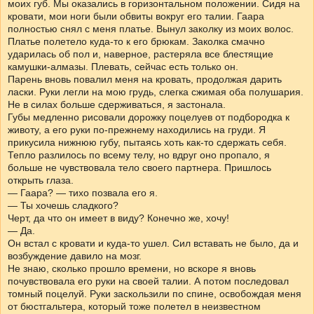
моих губ. Мы оказались в горизонтальном положении. Сидя на
кровати, мои ноги были обвиты вокруг его талии. Гаара
полностью снял с меня платье. Вынул заколку из моих волос.
Платье полетело куда-то к его брюкам. Заколка смачно
ударилась об пол и, наверное, растеряла все блестящие
камушки-алмазы. Плевать, сейчас есть только он.
Парень вновь повалил меня на кровать, продолжая дарить
ласки. Руки легли на мою грудь, слегка сжимая оба полушария.
Не в силах больше сдерживаться, я застонала.
Губы медленно рисовали дорожку поцелуев от подбородка к
животу, а его руки по-прежнему находились на груди. Я
прикусила нижнюю губу, пытаясь хоть как-то сдержать себя.
Тепло разлилось по всему телу, но вдруг оно пропало, я
больше не чувствовала тело своего партнера. Пришлось
открыть глаза.
— Гаара? — тихо позвала его я.
— Ты хочешь сладкого?
Черт, да что он имеет в виду? Конечно же, хочу!
— Да.
Он встал с кровати и куда-то ушел. Сил вставать не было, да и
возбуждение давило на мозг.
Не знаю, сколько прошло времени, но вскоре я вновь
почувствовала его руки на своей талии. А потом последовал
томный поцелуй. Руки заскользили по спине, освобождая меня
от бюстгальтера, который тоже полетел в неизвестном