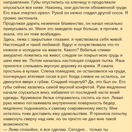
направлении. Губы опустились на ключицу и продолжали
опускаться все ниже. Наконец, они достигли обнаженной груди.
Его язык очертил ореол. Рукой он нежно гладил другой сосок. Я
громко застонала.
Продолжая дарить неземное блаженство, он начал несильно
прикусывать их. Меня это заводило еще больше, в прочем, я
знала, что он тоже возбужден.
Здесь, лежа с закрытыми глазами, я чувствовала себя живой.
Настоящей и такой любимой. Вдруг я почувствовала что-то
нежное и холодное на животе. Какого? Взбитые сливки
аккуратно ложились на живот, следом он покрыл мою грудь и
шею ими же. Потом началась настоящая сладкая пытка. Язык
принялся слизывать вкусную дорожку из крема. Я сжала
простынь в кулаки. Слегка помедлив, он остановился на груди,
поочередно втягивая соски в рот. Когда сливок не осталось, он
двинулся вверх к губам. Сладкий поцелуй? Да, это был он. Его
губы сейчас казались самой вкусной конфетой. Руки медленно
начали спускаться вниз, избавляя от последней части моей
одежды. Кружевное белье отправилось гостить на пол. Левая
рука нежно поглаживала внутреннюю поверхность бедер,
медленно поднимаясь к самому сокровенному месту. Мне
хотелось тоже доставить ему удовольствие. Я приняла попытку
нависнуть сверху над ним, но он просто не дал мне такой
возможности.
— Лежи спокойно, я все сделаю. Сегодня... только ты.