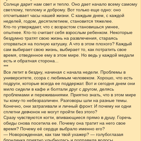
Солнце дарит нам свет и тепло. Оно дает начало всему самому
светлому, теплому и доброму. Вот только еще одно: оно
отсчитывает часы нашей жизни. С каждым днем, с каждой
неделей, годом, десятилетием, становится тяжелее.
Кто-то утверждает, что с возрастом становишься умнее,
опытнее. Кто-то считает себя взрослым ребенком. Некоторые
бездумно тратят свою жизнь на развлечения, стараясь
оторваться на полную катушку. А что в этом плохого? Каждый
сам выбирает свою жизнь, выбирает то, как потратить свое
время, отведенное ему в этом мире. Но ведь у каждой медали
есть и обратная сторона...
***
Все летит в бездну, начиная с начала недели. Проблемы в
университете, ссора с любимым человеком. Хорошо, что есть
подруги, которые всегда ее поддержат. Вот и сегодня днем они
мило сидели в кафе и болтали друг с другом, делясь
проблемами и переживаниями. Приятно знать, что в этом мире
ты кому-то небезразличен. Разговоры шли на разные темы.
Конечно, они затрагивали и личный фронт. И почему ни одни
сплетни девчонок не могут пройти без этого?
Сразу чувствуются когти, впивающиеся прямо в душу. Горечь
обиды снова посетила ее. Почему она тратит на него свое
время? Почему её сердце выбрало именно его?
— Новорожденная, как там твой ухажер? — голубоглазая
блондинка приятно улыбнулась и поправила волосы.