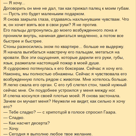
— Я хочу...
Договорить он мне не дал, так как прижал палец к моим губам.
— Пусть это будет маленьким подарком.
Я снова закрыла глаза, отдаваясь нахлынувшим чувствам. Что
ж, он хочет взять все в свои руки? Я не против.
Его пальцы дотронулись до моего возбужденного лона и
проникли внутрь, начиная двигаться медленно, а потом все
быстрее и быстрее.
Стоны разносились эхом по квартире... больше не выдержу.
Я начала выгибаться навстречу его пальцам, метаться на
кровати. Все эти ощущения, которые дарили его руки, губы,
язык, разжигали настоящий пожар в моей душе.
Я судорожно потянулась к его боксерам. Сейчас я хочу его.
Наконец, мы полностью обнажены. Сейчас я чувствовала его
возбужденную плоть рядом с животом. Мне хотелось больше.
Я легко сжала его орган. С его губ слетел стон, такой нужный
сейчас мне. Он поудобнее устроился у меня между ног.
И слегка коснулся своей плотью моей. Я снова застонала.
Зачем он мучает меня? Неужели не видит, как сильно я хочу
его?
— Тебе сладко? — с хрипотцой в голосе спросил Гаара.
— Сладко.
— Как насчет десерта?
— Хочу.
— Сегодня я выполню любое твое желание.