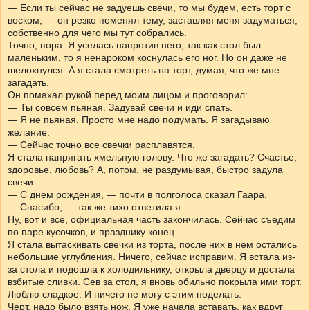
— Если ты сейчас не задуешь свечи, то мы будем, есть торт с
воском, — он резко поменял тему, заставляя меня задуматься,
собственно для чего мы тут собрались.
Точно, пора. Я уселась напротив него, так как стол был
маленьким, то я ненароком коснулась его ног. Но он даже не
шелохнулся. А я стала смотреть на торт, думая, что же мне
загадать.
Он помахал рукой перед моим лицом и проговорил:
— Ты совсем пьяная. Задувай свечи и иди спать.
— Я не пьяная. Просто мне надо подумать. Я загадываю
желание.
— Сейчас точно все свечки расплавятся.
Я стала напрягать хмельную голову. Что же загадать? Счастье,
здоровье, любовь? А, потом, не раздумывая, быстро задула
свечи.
— С днем рождения, — почти в полголоса сказал Гаара.
— Спасибо, — так же тихо ответила я.
Ну, вот и все, официальная часть закончилась. Сейчас съедим
по паре кусочков, и празднику конец.
Я стала вытаскивать свечки из торта, после них в нем остались
небольшие углубления. Ничего, сейчас исправим. Я встала из-
за стола и подошла к холодильнику, открыла дверцу и достала
взбитые сливки. Сев за стол, я вновь обильно покрыла ими торт.
Люблю сладкое. И ничего не могу с этим поделать.
Черт, надо было взять нож. Я уже начала вставать, как вдруг