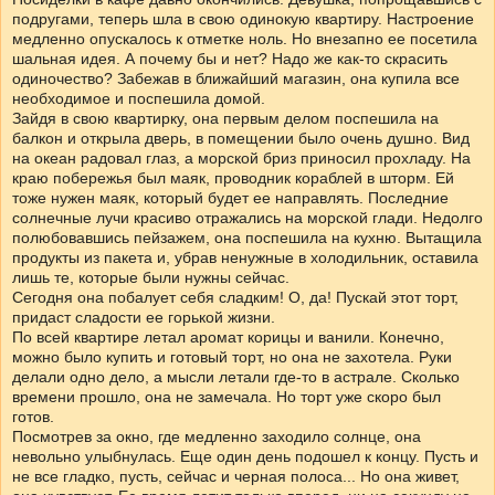
подругами, теперь шла в свою одинокую квартиру. Настроение
медленно опускалось к отметке ноль. Но внезапно ее посетила
шальная идея. А почему бы и нет? Надо же как-то скрасить
одиночество? Забежав в ближайший магазин, она купила все
необходимое и поспешила домой.
Зайдя в свою квартирку, она первым делом поспешила на
балкон и открыла дверь, в помещении было очень душно. Вид
на океан радовал глаз, а морской бриз приносил прохладу. На
краю побережья был маяк, проводник кораблей в шторм. Ей
тоже нужен маяк, который будет ее направлять. Последние
солнечные лучи красиво отражались на морской глади. Недолго
полюбовавшись пейзажем, она поспешила на кухню. Вытащила
продукты из пакета и, убрав ненужные в холодильник, оставила
лишь те, которые были нужны сейчас.
Сегодня она побалует себя сладким! О, да! Пускай этот торт,
придаст сладости ее горькой жизни.
По всей квартире летал аромат корицы и ванили. Конечно,
можно было купить и готовый торт, но она не захотела. Руки
делали одно дело, а мысли летали где-то в астрале. Сколько
времени прошло, она не замечала. Но торт уже скоро был
готов.
Посмотрев за окно, где медленно заходило солнце, она
невольно улыбнулась. Еще один день подошел к концу. Пусть и
не все гладко, пусть, сейчас и черная полоса... Но она живет,