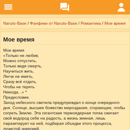
Naruto-Base
/
Фанфики от Naruto-Base
/
Романтика
/
Мое время
Мое время
Мое время
«Только не любив,
Можно отпустить,
Только видя смерть,
Научиться жить,
Легче не иметь,
Сразу всё отдать,
Чтобы не терять
Никогда...» *
Предисловие.
Заход небесного светила предупреждал о конце очередного
дня. Солнце, высшее божество мироздания, сгорающее, чтобы
согреть Землю. Эта гигантская термоядерная топка сжигает
свой водород себе на радость, а жизнь земная, лишь
паразитирует на ней, подбирая объедки этого процесса,
лучистой энергией.