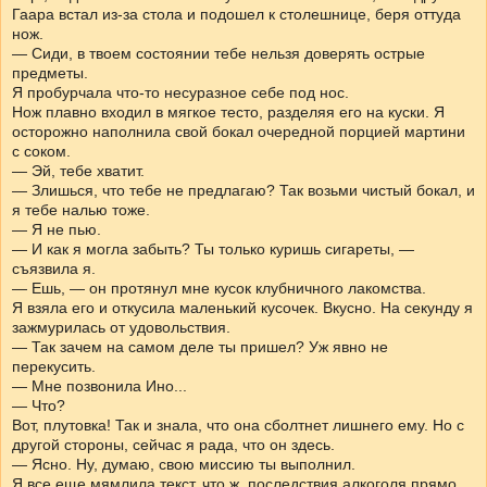
Гаара встал из-за стола и подошел к столешнице, беря оттуда
нож.
— Сиди, в твоем состоянии тебе нельзя доверять острые
предметы.
Я пробурчала что-то несуразное себе под нос.
Нож плавно входил в мягкое тесто, разделяя его на куски. Я
осторожно наполнила свой бокал очередной порцией мартини
с соком.
— Эй, тебе хватит.
— Злишься, что тебе не предлагаю? Так возьми чистый бокал, и
я тебе налью тоже.
— Я не пью.
— И как я могла забыть? Ты только куришь сигареты, —
съязвила я.
— Ешь, — он протянул мне кусок клубничного лакомства.
Я взяла его и откусила маленький кусочек. Вкусно. На секунду я
зажмурилась от удовольствия.
— Так зачем на самом деле ты пришел? Уж явно не
перекусить.
— Мне позвонила Ино...
— Что?
Вот, плутовка! Так и знала, что она сболтнет лишнего ему. Но с
другой стороны, сейчас я рада, что он здесь.
— Ясно. Ну, думаю, свою миссию ты выполнил.
Я все еще мямлила текст, что ж, последствия алкоголя прямо