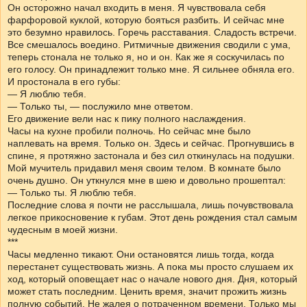
Он осторожно начал входить в меня. Я чувствовала себя
фарфоровой куклой, которую бояться разбить. И сейчас мне
это безумно нравилось. Горечь расставания. Сладость встречи.
Все смешалось воедино. Ритмичные движения сводили с ума,
теперь стонала не только я, но и он. Как же я соскучилась по
его голосу. Он принадлежит только мне. Я сильнее обняла его.
И простонала в его губы:
— Я люблю тебя.
— Только ты, — послужило мне ответом.
Его движение вели нас к пику полного наслаждения.
Часы на кухне пробили полночь. Но сейчас мне было
наплевать на время. Только он. Здесь и сейчас. Прогнувшись в
спине, я протяжно застонала и без сил откинулась на подушки.
Мой мучитель придавил меня своим телом. В комнате было
очень душно. Он уткнулся мне в шею и довольно прошептал:
— Только ты. Я люблю тебя.
Последние слова я почти не расслышала, лишь почувствовала
легкое прикосновение к губам. Этот день рождения стал самым
чудесным в моей жизни.
***
Часы медленно тикают. Они остановятся лишь тогда, когда
перестанет существовать жизнь. А пока мы просто слушаем их
ход, который оповещает нас о начале нового дня. Дня, который
может стать последним. Ценить время, значит прожить жизнь
полную событий. Не жалея о потраченном времени. Только мы