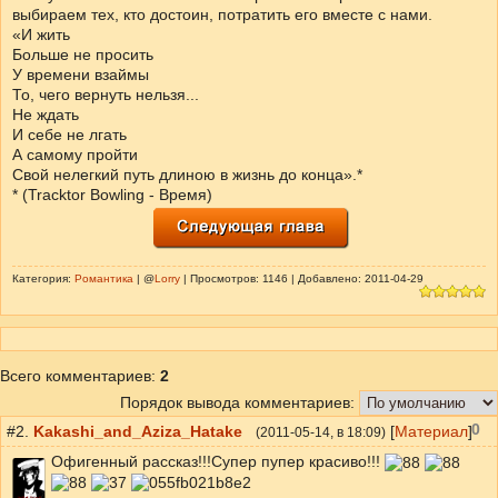
выбираем тех, кто достоин, потратить его вместе с нами.
«И жить
Больше не просить
У времени взаймы
То, чего вернуть нельзя...
Не ждать
И себе не лгать
А самому пройти
Свой нелегкий путь длиною в жизнь до конца».*
* (Tracktor Bowling - Время)
Категория:
Романтика
| @
Lorry
| Просмотров: 1146 | Добавлено: 2011-04-29
Всего комментариев
:
2
Порядок вывода комментариев:
0
#2.
Kakashi_and_Aziza_Hatake
[
Материал
]
(
2011-05-14
, в 18:09)
Офигенный рассказ!!!Супер пупер красиво!!!