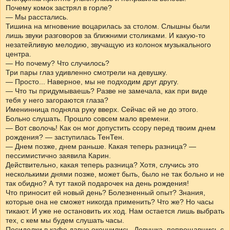
Почему комок застрял в горле?
— Мы расстались.
Тишина на мгновение воцарилась за столом. Слышны были
лишь звуки разговоров за ближними столиками. И какую-то
незатейливую мелодию, звучащую из колонок музыкального
центра.
— Но почему? Что случилось?
Три пары глаз удивленно смотрели на девушку.
— Просто... Наверное, мы не подходим друг другу.
— Что ты придумываешь? Разве не замечала, как при виде
тебя у него загораются глаза?
Именинница подняла руку вверх. Сейчас ей не до этого.
Больно слушать. Прошло совсем мало времени.
— Вот сволочь! Как он мог допустить ссору перед твоим днем
рождения? — заступилась ТенТен.
— Днем позже, днем раньше. Какая теперь разница? —
пессимистично заявила Карин.
Действительно, какая теперь разница? Хотя, случись это
несколькими днями позже, может быть, было не так больно и не
так обидно? А тут такой подарочек на день рождения!
Что приносит ей новый день? Болезненный опыт? Знания,
которые она не сможет никогда применить? Что же? Но часы
тикают. И уже не остановить их ход. Нам остается лишь выбрать
тех, с кем мы будем слушать часы.
Посиделки в кафе давно окончились. Девушка, попрощавшись с