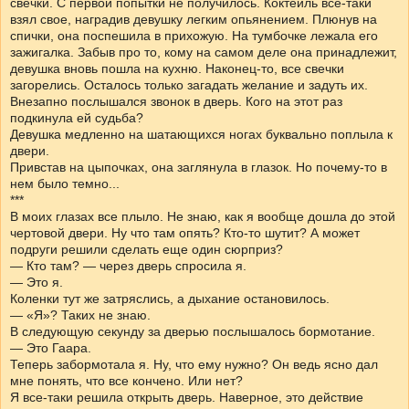
свечки. С первой попытки не получилось. Коктейль все-таки
взял свое, наградив девушку легким опьянением. Плюнув на
спички, она поспешила в прихожую. На тумбочке лежала его
зажигалка. Забыв про то, кому на самом деле она принадлежит,
девушка вновь пошла на кухню. Наконец-то, все свечки
загорелись. Осталось только загадать желание и задуть их.
Внезапно послышался звонок в дверь. Кого на этот раз
подкинула ей судьба?
Девушка медленно на шатающихся ногах буквально поплыла к
двери.
Привстав на цыпочках, она заглянула в глазок. Но почему-то в
нем было темно...
***
В моих глазах все плыло. Не знаю, как я вообще дошла до этой
чертовой двери. Ну что там опять? Кто-то шутит? А может
подруги решили сделать еще один сюрприз?
— Кто там? — через дверь спросила я.
— Это я.
Коленки тут же затряслись, а дыхание остановилось.
— «Я»? Таких не знаю.
В следующую секунду за дверью послышалось бормотание.
— Это Гаара.
Теперь забормотала я. Ну, что ему нужно? Он ведь ясно дал
мне понять, что все кончено. Или нет?
Я все-таки решила открыть дверь. Наверное, это действие