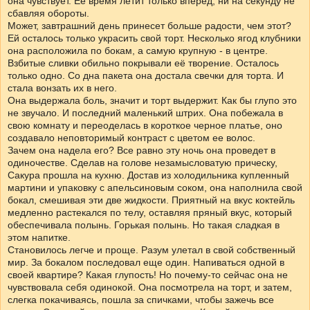
она чувствует. Ее время летит только вперед, ни на секунду не
сбавляя обороты.
Может, завтрашний день принесет больше радости, чем этот?
Ей осталось только украсить свой торт. Несколько ягод клубники
она расположила по бокам, а самую крупную - в центре.
Взбитые сливки обильно покрывали её творение. Осталось
только одно. Со дна пакета она достала свечки для торта. И
стала вонзать их в него.
Она выдержала боль, значит и торт выдержит. Как бы глупо это
не звучало. И последний маленький штрих. Она побежала в
свою комнату и переоделась в короткое черное платье, оно
создавало неповторимый контраст с цветом ее волос.
Зачем она надела его? Все равно эту ночь она проведет в
одиночестве. Сделав на голове незамысловатую прическу,
Сакура прошла на кухню. Достав из холодильника купленный
мартини и упаковку с апельсиновым соком, она наполнила свой
бокал, смешивая эти две жидкости. Приятный на вкус коктейль
медленно растекался по телу, оставляя пряный вкус, который
обеспечивала полынь. Горькая полынь. Но такая сладкая в
этом напитке.
Становилось легче и проще. Разум улетал в свой собственный
мир. За бокалом последовал еще один. Напиваться одной в
своей квартире? Какая глупость! Но почему-то сейчас она не
чувствовала себя одинокой. Она посмотрела на торт, и затем,
слегка покачиваясь, пошла за спичками, чтобы зажечь все