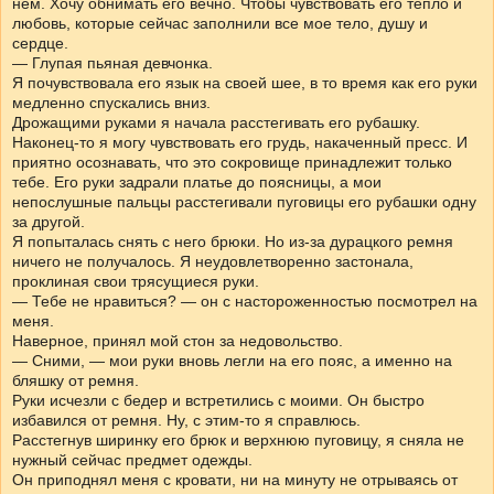
нем. Хочу обнимать его вечно. Чтобы чувствовать его тепло и
любовь, которые сейчас заполнили все мое тело, душу и
сердце.
— Глупая пьяная девчонка.
Я почувствовала его язык на своей шее, в то время как его руки
медленно спускались вниз.
Дрожащими руками я начала расстегивать его рубашку.
Наконец-то я могу чувствовать его грудь, накаченный пресс. И
приятно осознавать, что это сокровище принадлежит только
тебе. Его руки задрали платье до поясницы, а мои
непослушные пальцы расстегивали пуговицы его рубашки одну
за другой.
Я попыталась снять с него брюки. Но из-за дурацкого ремня
ничего не получалось. Я неудовлетворенно застонала,
проклиная свои трясущиеся руки.
— Тебе не нравиться? — он с настороженностью посмотрел на
меня.
Наверное, принял мой стон за недовольство.
— Сними, — мои руки вновь легли на его пояс, а именно на
бляшку от ремня.
Руки исчезли с бедер и встретились с моими. Он быстро
избавился от ремня. Ну, с этим-то я справлюсь.
Расстегнув ширинку его брюк и верхнюю пуговицу, я сняла не
нужный сейчас предмет одежды.
Он приподнял меня с кровати, ни на минуту не отрываясь от