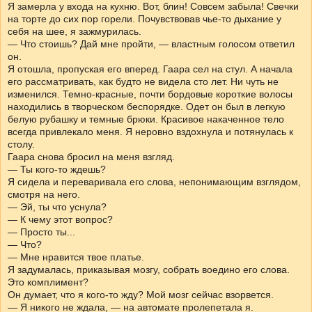
Я замерла у входа на кухню. Вот, блин! Совсем забыла! Свечки
на торте до сих пор горели. Почувствовав чье-то дыхание у
себя на шее, я зажмурилась.
— Что стоишь? Дай мне пройти, — властным голосом ответил
он.
Я отошла, пропуская его вперед. Гаара сел на стул. А начала
его рассматривать, как будто не видела сто лет. Ни чуть не
изменился. Темно-красные, почти бордовые короткие волосы
находились в творческом беспорядке. Одет он был в легкую
белую рубашку и темные брюки. Красивое накаченное тело
всегда привлекало меня. Я неровно вздохнула и потянулась к
столу.
Гаара снова бросил на меня взгляд.
— Ты кого-то ждешь?
Я сидела и переваривала его слова, непонимающим взглядом,
смотря на него.
— Эй, ты что уснула?
— К чему этот вопрос?
— Просто ты...
— Что?
— Мне нравится твое платье.
Я задумалась, приказывая мозгу, собрать воедино его слова.
Это комплимент?
Он думает, что я кого-то жду? Мой мозг сейчас взорвется.
— Я никого не ждала, — на автомате пролепетала я.