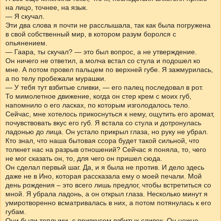
на лицо, точнее, на язык.
— Я скучал.
Эти два слова я почти не расслышала, так как была погружена
в свой собственный мир, в котором разум боролся с
опьянением.
— Гаара, ты скучал? — это был вопрос, а не утверждение.
Он ничего не ответил, а молча встал со стула и подошел ко
мне. А потом провел пальцем по верхней губе. Я зажмурилась,
а по телу пробежали мурашки.
— У тебя тут взбитые сливки, — его палец последовал в рот.
То мимолетное движение, когда он стер крем с моих губ,
напомнило о его ласках, по которым изголодалось тело.
Сейчас, мне хотелось прикоснуться к нему, ощутить его аромат,
почувствовать вкус его губ. Я встала со стула и дотронулась
ладонью до лица. Он устало прикрыл глаза, но руку не убрал.
Кто знал, что наша бытовая ссора будет такой сильной, что
толкнет нас на разрыв отношений? Сейчас я поняла, то, чего
не мог сказать он, то, для чего он пришел сюда.
Он сделал первый шаг. Да, и я была не против. И дело здесь
даже не в Ино, которая рассказала ему о моей печали. Мой
день рождения – это всего лишь предлог, чтобы встретиться со
мной. Я убрала ладонь, а он открыл глаза. Несколько минут я
умиротворенно всматривалась в них, а потом потянулась к его
губам.
Они были теплыми, с привкусом взбитых сливок. Он нежно