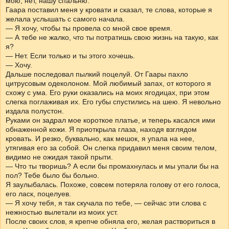
мою, нет, нашу спальню.
Гаара поставил меня у кровати и сказал, те слова, которые я
желала услышать с самого начала.
— Я хочу, чтобы ты провела со мной свое время.
— А тебе не жалко, что ты потратишь свою жизнь на такую, как
я?
— Нет. Если только и ты этого хочешь.
— Хочу.
Дальше последовал пылкий поцелуй. От Гаары пахло
цитрусовым одеколоном. Мой любимый запах, от которого я
схожу с ума. Его руки оказались на моих ягодицах, при этом
слегка поглаживая их. Его губы спустились на шею. Я невольно
издала полустон.
Руками он задрал мое короткое платье, и теперь касался ими
обнаженной кожи. Я приоткрыла глаза, находя взглядом
кровать. И резко, буквально, как мешок, я упала на нее,
утягивая его за собой. Он слегка придавил меня своим телом,
видимо не ожидая такой прыти.
— Что ты творишь? А если бы промахнулась и мы упали бы на
пол? Тебе было бы больно.
Я заулыбалась. Похоже, совсем потеряла голову от его голоса,
его ласк, поцелуев.
— Я хочу тебя, я так скучала по тебе, — сейчас эти слова с
нежностью вылетали из моих уст.
После своих слов, я крепче обняла его, желая раствориться в