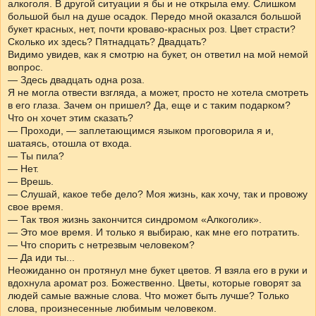
алкоголя. В другой ситуации я бы и не открыла ему. Слишком
большой был на душе осадок. Передо мной оказался большой
букет красных, нет, почти кроваво-красных роз. Цвет страсти?
Сколько их здесь? Пятнадцать? Двадцать?
Видимо увидев, как я смотрю на букет, он ответил на мой немой
вопрос.
— Здесь двадцать одна роза.
Я не могла отвести взгляда, а может, просто не хотела смотреть
в его глаза. Зачем он пришел? Да, еще и с таким подарком?
Что он хочет этим сказать?
— Проходи, — заплетающимся языком проговорила я и,
шатаясь, отошла от входа.
— Ты пила?
— Нет.
— Врешь.
— Слушай, какое тебе дело? Моя жизнь, как хочу, так и провожу
свое время.
— Так твоя жизнь закончится синдромом «Алкоголик».
— Это мое время. И только я выбираю, как мне его потратить.
— Что спорить с нетрезвым человеком?
— Да иди ты...
Неожиданно он протянул мне букет цветов. Я взяла его в руки и
вдохнула аромат роз. Божественно. Цветы, которые говорят за
людей самые важные слова. Что может быть лучше? Только
слова, произнесенные любимым человеком.