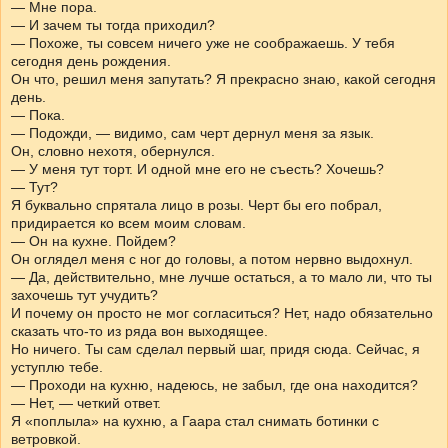
— Мне пора.
— И зачем ты тогда приходил?
— Похоже, ты совсем ничего уже не соображаешь. У тебя
сегодня день рождения.
Он что, решил меня запутать? Я прекрасно знаю, какой сегодня
день.
— Пока.
— Подожди, — видимо, сам черт дернул меня за язык.
Он, словно нехотя, обернулся.
— У меня тут торт. И одной мне его не съесть? Хочешь?
— Тут?
Я буквально спрятала лицо в розы. Черт бы его побрал,
придирается ко всем моим словам.
— Он на кухне. Пойдем?
Он оглядел меня с ног до головы, а потом нервно выдохнул.
— Да, действительно, мне лучше остаться, а то мало ли, что ты
захочешь тут учудить?
И почему он просто не мог согласиться? Нет, надо обязательно
сказать что-то из ряда вон выходящее.
Но ничего. Ты сам сделал первый шаг, придя сюда. Сейчас, я
уступлю тебе.
— Проходи на кухню, надеюсь, не забыл, где она находится?
— Нет, — четкий ответ.
Я «поплыла» на кухню, а Гаара стал снимать ботинки с
ветровкой.