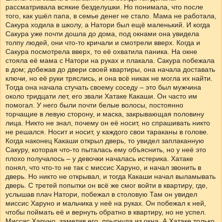
рассматривала всякие безделушки. Но понимала, что после
того, как ушёл папа, в семье денег не стало. Мама не работала,
Сакура ходила в школу, а Натори был ещё маленький. И когда
Сакура уже почти дошла до дома, под окнами она увидела
толпу людей, они что-то кричали и смотрели вверх. Когда и
Сакура посмотрела вверх, то её охватила паника. На окне
стояла её мама с Натори на руках и плакала. Сакура побежала
в дом; добежав до двери своей квартиры, она начала доставать
ключи, но её руки тряслись, и она всё никак не могла их найти.
Тогда она начала стучать своему соседу – это был мужчина
около тридцати лет, его звали Хатаке Какаши. Он часто им
помогал. У него были почти белые волосы, постоянно
торчащие в левую сторону, и маска, закрывающая половину
лица. Никто не знал, почему он её носит, но спрашивать никто
не решался. Носит и носит, у каждого свои тараканы в голове.
Когда наконец Какаши открыл дверь, то увидел заплаканную
Сакуру, которая что-то пыталась ему объяснить, но у неё это
плохо получалось – у девочки началась истерика. Хатаке
понял, что что-то не так с миссис Харуно, и начал звонить в
дверь. Но никто не открывал, и тогда Какаши начал выламывать
дверь. С третей попытки он всё же смог войти в квартиру, где,
услышав плач Натори, побежал в столовую Там он увидел
миссис Харуно и мальчика у неё на руках. Он побежал к ней,
чтобы поймать её и вернуть обратно в квартиру, но не успел.
Миссис Харуно, заметив его, прыгнула из окна. А Хатаке только