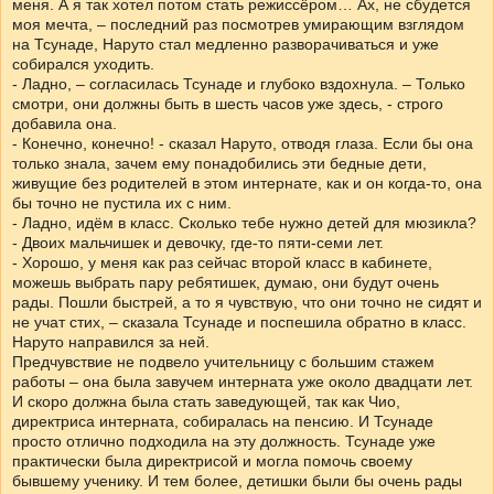
меня. А я так хотел потом стать режиссёром… Ах, не сбудется
моя мечта, – последний раз посмотрев умирающим взглядом
на Тсунаде, Наруто стал медленно разворачиваться и уже
собирался уходить.
- Ладно, – согласилась Тсунаде и глубоко вздохнула. – Только
смотри, они должны быть в шесть часов уже здесь, - строго
добавила она.
- Конечно, конечно! - сказал Наруто, отводя глаза. Если бы она
только знала, зачем ему понадобились эти бедные дети,
живущие без родителей в этом интернате, как и он когда-то, она
бы точно не пустила их с ним.
- Ладно, идём в класс. Сколько тебе нужно детей для мюзикла?
- Двоих мальчишек и девочку, где-то пяти-семи лет.
- Хорошо, у меня как раз сейчас второй класс в кабинете,
можешь выбрать пару ребятишек, думаю, они будут очень
рады. Пошли быстрей, а то я чувствую, что они точно не сидят и
не учат стих, – сказала Тсунаде и поспешила обратно в класс.
Наруто направился за ней.
Предчувствие не подвело учительницу с большим стажем
работы – она была завучем интерната уже около двадцати лет.
И скоро должна была стать заведующей, так как Чио,
директриса интерната, собиралась на пенсию. И Тсунаде
просто отлично подходила на эту должность. Тсунаде уже
практически была директрисой и могла помочь своему
бывшему ученику. И тем более, детишки были бы очень рады