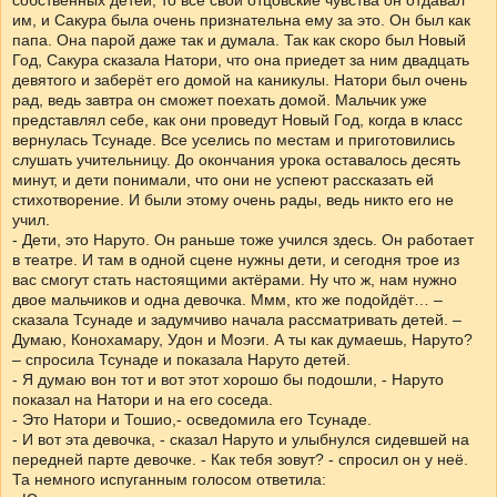
собственных детей, то все свои отцовские чувства он отдавал
им, и Сакура была очень признательна ему за это. Он был как
папа. Она парой даже так и думала. Так как скоро был Новый
Год, Сакура сказала Натори, что она приедет за ним двадцать
девятого и заберёт его домой на каникулы. Натори был очень
рад, ведь завтра он сможет поехать домой. Мальчик уже
представлял себе, как они проведут Новый Год, когда в класс
вернулась Тсунаде. Все уселись по местам и приготовились
слушать учительницу. До окончания урока оставалось десять
минут, и дети понимали, что они не успеют рассказать ей
стихотворение. И были этому очень рады, ведь никто его не
учил.
- Дети, это Наруто. Он раньше тоже учился здесь. Он работает
в театре. И там в одной сцене нужны дети, и сегодня трое из
вас смогут стать настоящими актёрами. Ну что ж, нам нужно
двое мальчиков и одна девочка. Ммм, кто же подойдёт… –
сказала Тсунаде и задумчиво начала рассматривать детей. –
Думаю, Конохамару, Удон и Моэги. А ты как думаешь, Наруто?
– спросила Тсунаде и показала Наруто детей.
- Я думаю вон тот и вот этот хорошо бы подошли, - Наруто
показал на Натори и на его соседа.
- Это Натори и Тошио,- осведомила его Тсунаде.
- И вот эта девочка, - сказал Наруто и улыбнулся сидевшей на
передней парте девочке. - Как тебя зовут? - спросил он у неё.
Та немного испуганным голосом ответила: