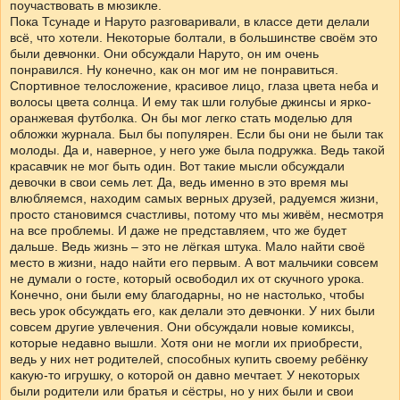
поучаствовать в мюзикле.
Пока Тсунаде и Наруто разговаривали, в классе дети делали
всё, что хотели. Некоторые болтали, в большинстве своём это
были девчонки. Они обсуждали Наруто, он им очень
понравился. Ну конечно, как он мог им не понравиться.
Спортивное телосложение, красивое лицо, глаза цвета неба и
волосы цвета солнца. И ему так шли голубые джинсы и ярко-
оранжевая футболка. Он бы мог легко стать моделью для
обложки журнала. Был бы популярен. Если бы они не были так
молоды. Да и, наверное, у него уже была подружка. Ведь такой
красавчик не мог быть один. Вот такие мысли обсуждали
девочки в свои семь лет. Да, ведь именно в это время мы
влюбляемся, находим самых верных друзей, радуемся жизни,
просто становимся счастливы, потому что мы живём, несмотря
на все проблемы. И даже не представляем, что же будет
дальше. Ведь жизнь – это не лёгкая штука. Мало найти своё
место в жизни, надо найти его первым. А вот мальчики совсем
не думали о госте, который освободил их от скучного урока.
Конечно, они были ему благодарны, но не настолько, чтобы
весь урок обсуждать его, как делали это девчонки. У них были
совсем другие увлечения. Они обсуждали новые комиксы,
которые недавно вышли. Хотя они не могли их приобрести,
ведь у них нет родителей, способных купить своему ребёнку
какую-то игрушку, о которой он давно мечтает. У некоторых
были родители или братья и сёстры, но у них были и свои