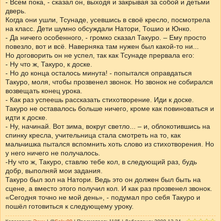
- Всем пока, - сказал он, выходя и закрывая за собой и детьми
дверь.
Когда они ушли, Тсунаде, усевшись в своё кресло, посмотрела
на класс. Дети шумно обсуждали Натори, Тошио и Юнко.
- Да ничего особенного, - громко сказал Такуро. – Ему просто
повезло, вот и всё. Наверняка там нужен был какой-то ни...
Но договорить он не успел, так как Тсунаде прервала его:
- Ну что ж, Такуро, к доске.
- Но до конца осталось минута! - попытался оправдаться
Такуро, моля, чтобы прозвенел звонок. Но звонок не собирался
возвещать конец урока.
- Как раз успеешь рассказать стихотворение. Иди к доске.
Такуро не оставалось больше ничего, кроме как повиноваться и
идти к доске.
- Ну, начинай. Вот зима, вокруг светло... – и, облокотившись на
спинку кресла, учительница стала смотреть на то, как
мальчишка пытался вспомнить хоть слово из стихотворения. Но
у него ничего не получалось.
-Ну что ж, Такуро, ставлю тебе кол, в следующий раз, будь
добр, выполняй мои задания.
Такуро был зол на Натори. Ведь это он должен был быть на
сцене, а вместо этого получил кол. И как раз прозвенел звонок.
«Сегодня точно не мой день», - подумал про себя Такуро и
пошёл готовиться к следующему уроку.