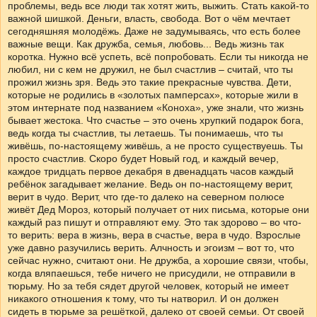
проблемы, ведь все люди так хотят жить, выжить. Стать какой-то
важной шишкой. Деньги, власть, свобода. Вот о чём мечтает
сегодняшняя молодёжь. Даже не задумываясь, что есть более
важные вещи. Как дружба, семья, любовь... Ведь жизнь так
коротка. Нужно всё успеть, всё попробовать. Если ты никогда не
любил, ни с кем не дружил, не был счастлив – считай, что ты
прожил жизнь зря. Ведь это такие прекрасные чувства. Дети,
которые не родились в «золотых памперсах», которые жили в
этом интернате под названием «Коноха», уже знали, что жизнь
бывает жестока. Что счастье – это очень хрупкий подарок бога,
ведь когда ты счастлив, ты летаешь. Ты понимаешь, что ты
живёшь, по-настоящему живёшь, а не просто существуешь. Ты
просто счастлив. Скоро будет Новый год, и каждый вечер,
каждое тридцать первое декабря в двенадцать часов каждый
ребёнок загадывает желание. Ведь он по-настоящему верит,
верит в чудо. Верит, что где-то далеко на северном полюсе
живёт Дед Мороз, который получает от них письма, которые они
каждый раз пишут и отправляют ему. Это так здорово – во что-
то верить: вера в жизнь, вера в счастье, вера в чудо. Взрослые
уже давно разучились верить. Алчность и эгоизм – вот то, что
сейчас нужно, считают они. Не дружба, а хорошие связи, чтобы,
когда вляпаешься, тебе ничего не присудили, не отправили в
тюрьму. Но за тебя сядет другой человек, который не имеет
никакого отношения к тому, что ты натворил. И он должен
сидеть в тюрьме за решёткой, далеко от своей семьи. От своей