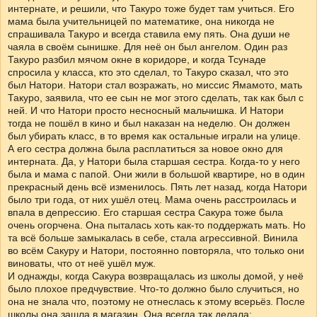
интернате, и решили, что Такуро тоже будет там учиться. Его
мама была учительницей по математике, она никогда не
спрашивала Такуро и всегда ставила ему пять. Она души не
чаяла в своём сынишке. Для неё он был ангелом. Один раз
Такуро разбил мячом окне в коридоре, и когда Тсунаде
спросила у класса, кто это сделал, то Такуро сказал, что это
был Натори. Натори стал возражать, но миссис Ямамото, мать
Такуро, заявила, что ее сын не мог этого сделать, так как был с
ней. И что Натори просто несносный мальчишка. И Натори
тогда не пошёл в кино и был наказан на неделю. Он должен
был убирать класс, в то время как остальные играли на улице.
А его сестра должна была расплатиться за новое окно для
интерната. Да, у Натори была старшая сестра. Когда-то у него
была и мама с папой. Они жили в большой квартире, но в один
прекрасный день всё изменилось. Пять лет назад, когда Натори
было три года, от них ушёл отец. Мама очень расстроилась и
впала в депрессию. Его старшая сестра Сакура тоже была
очень огорчена. Она пыталась хоть как-то поддержать мать. Но
та всё больше замыкалась в себе, стала агрессивной. Винила
во всём Сакуру и Натори, постоянно повторяла, что только они
виноваты, что от неё ушёл муж.
И однажды, когда Сакура возвращалась из школы домой, у неё
было плохое предчувствие. Что-то должно было случиться, но
она не знала что, поэтому не отнеслась к этому всерьёз. После
школы она зашла в магазин. Она всегда так делала: