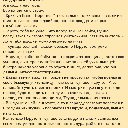
По дорожке побежал.
А в саду у нас гора,
Все катаются с утра».
- Крикнул Ваня: "Берегись!", покатился с горки вниз, - закончил
стих только что вошедший парень лет двадцати с ярко-
голубыми глазами.
-Наруто, тебя не учили, что перед тем, как зайти, нужно
постучаться? - строго спросила учительница, став из-за стола. -
Хотя тебя вряд ли можно чему-то научить.
- Тсунаде-баачан! - сказал обиженно Наруто, состроив
невинные глазки.
- Наруто, я тебе не бабушка! - прокричала женщина, так что все
ученики, с интересом наблюдавшие за своей учительницей,
быстро начали усердно смотреть в книгу, делая вид, что они
дальше читают стихотворение.
- Давай выйем,вижу, ты пришёл не просто так, чтобы повидать
свою бывшую учительницу, - сказала Тсунаде Наруто. - А вы
начинайте учить стихотворение. И смотрите: услышу хоть один
шорох, будете ходить в школу и на каникулах, – сказав
последнее наставление детям, Тсунаде вышла из класса.
- Вы лучше с ней не шутите, а то и вправду заставит переться в
школу на каникулах, - посоветовал Наруто и, подмигнув, вышел
из класса.
Как только Наруто и Тсунаде вышли, дети начали заниматься
всем, чем угодно, но только не читать дурацкий стих, не то что