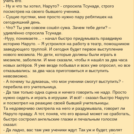
учить его.
- Ну и что ты хотел, Наруто? - спросила Тсунаде, строго
посмотрев на своего бывшего ученика.
- Сущие пустяки, мне просто нужно пару ребятишек на
сегодняшний день.
- Что? Ты уже совсем сошёл сума. Зачем тебе дети? –
удивлённо спросила Тсунаде.
-Нууу, понимаете... - начал быстро придумывать правдивую
историю Наруто. – Я устроился на работу в театр, помощником
заведующего труппой. И сегодня будет первое выступление
нового мюзикла. Но дети, которые должны были играть в
мюзикле, заболели. И мне сказали, чтобы я нашёл за два часа
новых актёров. Я уже везде побывал и всех уже опросил, но все
отказывались: за два часа приготовиться и выступить
невозможно.
- А почему ты думаешь, что мои ученики смогут выступить? -
перебила его учительница.
- Да там только одна сцена и ничего говорить не надо. Просто
нужно сидеть и играть в игрушки. И всё! - сказал быстро Наруто
и посмотрел на реакцию своей бывшей учительницы.
Та недоверчиво смотрела на него и раздумывала, говорит ли
Наруто правду. А тот, поняв, что его враньё может не сработать,
быстро состроил ангельские глазки и печальным голосом
сказал:
- Да ладно, вас там уже ученики ждут. Так уж и будет, уволят