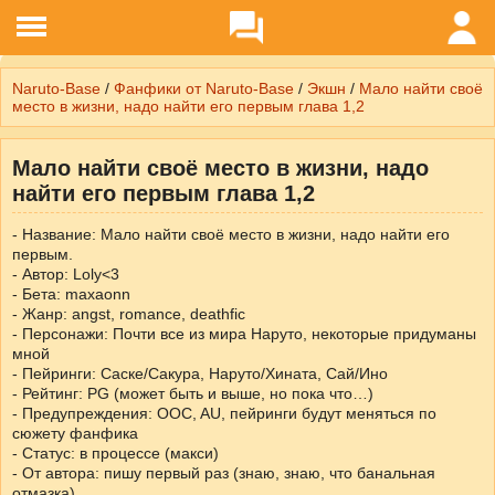
Naruto-Base
/
Фанфики от Naruto-Base
/
Экшн
/
Мало найти своё
место в жизни, надо найти его первым глава 1,2
Мало найти своё место в жизни, надо
найти его первым глава 1,2
- Название: Мало найти своё место в жизни, надо найти его
первым.
- Автор: Loly<3
- Бета: maxaonn
- Жанр: angst, romance, deathfic
- Персонажи: Почти все из мира Наруто, некоторые придуманы
мной
- Пейринги: Саске/Сакура, Наруто/Хината, Сай/Ино
- Рейтинг: PG (может быть и выше, но пока что…)
- Предупреждения: OOC, AU, пейринги будут меняться по
сюжету фанфика
- Статус: в процессе (макси)
- От автора: пишу первый раз (знаю, знаю, что банальная
отмазка)