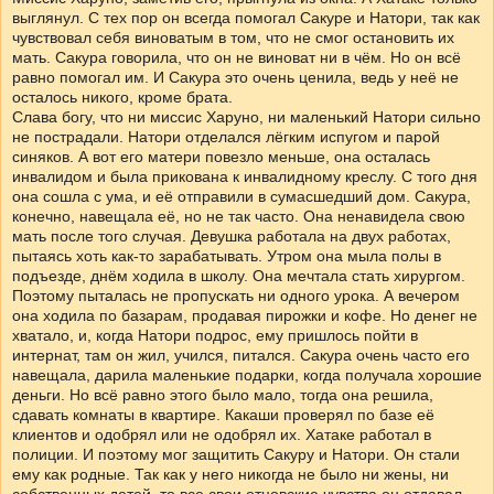
выглянул. С тех пор он всегда помогал Сакуре и Натори, так как
чувствовал себя виноватым в том, что не смог остановить их
мать. Сакура говорила, что он не виноват ни в чём. Но он всё
равно помогал им. И Сакура это очень ценила, ведь у неё не
осталось никого, кроме брата.
Слава богу, что ни миссис Харуно, ни маленький Натори сильно
не пострадали. Натори отделался лёгким испугом и парой
синяков. А вот его матери повезло меньше, она осталась
инвалидом и была прикована к инвалидному креслу. С того дня
она сошла с ума, и её отправили в сумасшедший дом. Сакура,
конечно, навещала её, но не так часто. Она ненавидела свою
мать после того случая. Девушка работала на двух работах,
пытаясь хоть как-то зарабатывать. Утром она мыла полы в
подъезде, днём ходила в школу. Она мечтала стать хирургом.
Поэтому пыталась не пропускать ни одного урока. А вечером
она ходила по базарам, продавая пирожки и кофе. Но денег не
хватало, и, когда Натори подрос, ему пришлось пойти в
интернат, там он жил, учился, питался. Сакура очень часто его
навещала, дарила маленькие подарки, когда получала хорошие
деньги. Но всё равно этого было мало, тогда она решила,
сдавать комнаты в квартире. Какаши проверял по базе её
клиентов и одобрял или не одобрял их. Хатаке работал в
полиции. И поэтому мог защитить Сакуру и Натори. Он стали
ему как родные. Так как у него никогда не было ни жены, ни