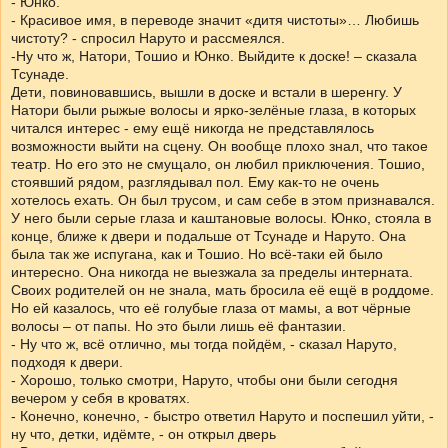
- Юнко.
- Красивое имя, в переводе значит «дитя чистоты»… Любишь
чистоту? - спросил Наруто и рассмеялся.
-Ну что ж, Натори, Тошио и Юнко. Выйдите к доске! – сказала
Тсунаде.
Дети, повиновавшись, вышли в доске и встали в шеренгу. У
Натори были рыжые волосы и ярко-зелёные глаза, в которых
читался интерес - ему ещё никогда не представлялось
возможности выйти на сцену. Он вообще плохо знал, что такое
театр. Но его это не смущало, он любил приключения. Тошио,
стоявший рядом, разглядывал пол. Ему как-то не очень
хотелось ехать. Он был трусом, и сам себе в этом признавался.
У него были серые глаза и каштановые волосы. Юнко, стояла в
конце, ближе к двери и подальше от Тсунаде и Наруто. Она
была так же испугана, как и Тошио. Но всё-таки ей было
интересно. Она никогда не выезжала за пределы интерната.
Своих родителей он не знала, мать бросила её ещё в роддоме.
Но ей казалось, что её голубые глаза от мамы, а вот чёрные
волосы – от папы. Но это были лишь её фантазии.
- Ну что ж, всё отлично, мы тогда пойдём, - сказал Наруто,
подходя к двери.
- Хорошо, только смотри, Наруто, чтобы они были сегодня
вечером у себя в кроватях.
- Конечно, конечно, - быстро ответил Наруто и поспешил уйти, -
ну что, детки, идёмте, - он открыл дверь