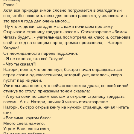
Глава 1
Хотя вся природа зимой словно погружается в благодатный
сон, чтобы накопить силы для нового расцвета, у человека и в
это время года дел очень много...
-Ну что ж, детки, сегодня мы с вами почитаем про зиму.
Открываем страницу тридцать восемь. Стихотворение «Зима».
Читать будет… - учительница посмотрела на класс и, остановив
свой взгляд на спящем парне, громко произнесла, - Натори
Харуно!
От неожиданности парень подскочил:
- Я не виноват, это всё Такуро!
- Что ты сказал?!
Натори, поняв, что он ляпнул, быстро начал оправдываться
перед своим одноклассником, который уже, казалось, скоро
пустит пар из ушей.
Учительница поняв, что сейчас завяжется драка, со всей силой
стукнув по столу, приказным тоном сказала:
- А ну-ка сели по своим местам и открыли страницу тридцать
восемь. А ты, Натори, начинай читать стихотворение.
Натори, быстро открыв книгу на нужной странице, начал читать
стих.
«Вот зима, кругом бело:
Много снега намело,
Утром Ваня санки взял,