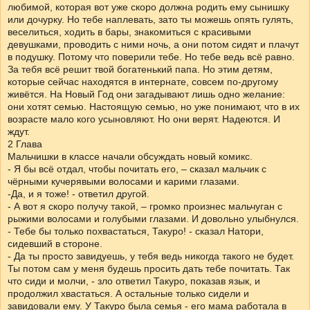
любимой, которая вот уже скоро должна родить ему сынишку
или дочурку. Но тебе наплевать, зато ты можешь опять гулять,
веселиться, ходить в бары, знакомиться с красивыми
девушками, проводить с ними ночь, а они потом сидят и плачут
в подушку. Потому что поверили тебе. Но тебе ведь всё равно.
За тебя всё решит твой богатенький папа. Но этим детям,
которые сейчас находятся в интернате, совсем по-другому
живётся. На Новый Год они загадывают лишь одно желание:
они хотят семью. Настоящую семью, но уже понимают, что в их
возрасте мало кого усыновляют. Но они верят. Надеются. И
ждут.
2 Глава
Мальчишки в классе начали обсуждать новый комикс.
- Я бы всё отдал, чтобы почитать его, – сказал мальчик с
чёрными кучерявыми волосами и карими глазами.
-Да, и я тоже! - ответил другой.
- А вот я скоро получу такой, – громко произнес мальчуган с
рыжими волосами и голубыми глазами. И довольно улыбнулся.
- Тебе бы только похвастаться, Такуро! - сказал Натори,
сидевший в стороне.
- Да ты просто завидуешь, у тебя ведь никогда такого не будет.
Ты потом сам у меня будешь просить дать тебе почитать. Так
что сиди и молчи, - зло ответил Такуро, показав язык, и
продолжил хвастаться. А остальные только сидели и
завидовали ему. У Такуро была семья - его мама работала в