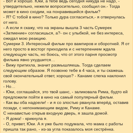
- Вот и хорошо. Юки, а тебе ведь сегодня никуда не надо, -
утвердительно, нежели вопросительно, сообщил он.- Тогда
может в кино сходим, на понравившийся фильм?
- Я? С тобой в кино? Только дура согласиться,- я отвернулась
от него.
- А если я скажу, что на экраны вышла 3 часть Сумерек
«Затмение» согласишься, а?- он с улыбкой, не без интереса,
ожидал мою реакцию.
Сумерки 3. Интересный фильм про вампиров и оборотней. Я от
него просто в восторг приходила и с нетерпением ждала
следующую часть, но боюсь, что от этого парня просмотр
фильма явно ухудшится…
- Вижу притихла, значит размышляешь. Тогда сделаем
следующим образом. Я позвоню тебе в 4 часа, и ты скажешь
свой окончательный ответ, хорошо? - Канаме слегка наклонил
голову.
- Но…
- Юки, соглашайся, это твой шанс, - заликовала Рима, будто ей
предложили пойти в кино на самый популярный фильм.
- Как вы оба надоели! - и я со злостью рванула вперёд, оставив
позади, с непонимающим видом, Риму и Канаме.
С ненавистью открыв входную дверь, я зашла домой.
- Я дома! - крикнула я.
- О, привет, Юки. А я уже было подумала, что мама с работы
пришла так рано, - из-за угла показалось моя сестрёнка.