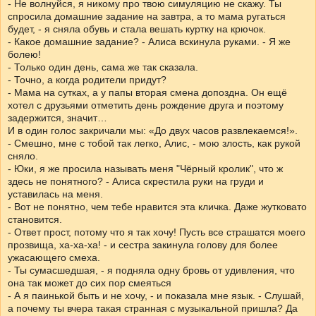
- Не волнуйся, я никому про твою симуляцию не скажу. Ты
спросила домашние задание на завтра, а то мама ругаться
будет, - я сняла обувь и стала вешать куртку на крючок.
- Какое домашние задание? - Алиса вскинула руками. - Я же
болею!
- Только один день, сама же так сказала.
- Точно, а когда родители придут?
- Мама на сутках, а у папы вторая смена допоздна. Он ещё
хотел с друзьями отметить день рождение друга и поэтому
задержится, значит…
И в один голос закричали мы: «До двух часов развлекаемся!».
- Смешно, мне с тобой так легко, Алис, - мою злость, как рукой
сняло.
- Юки, я же просила называть меня "Чёрный кролик", что ж
здесь не понятного? - Алиса скрестила руки на груди и
уставилась на меня.
- Вот не понятно, чем тебе нравится эта кличка. Даже жутковато
становится.
- Ответ прост, потому что я так хочу! Пусть все страшатся моего
прозвища, ха-ха-ха! - и сестра закинула голову для более
ужасающего смеха.
- Ты сумасшедшая, - я подняла одну бровь от удивления, что
она так может до сих пор смеяться
- А я паинькой быть и не хочу, - и показала мне язык. - Слушай,
а почему ты вчера такая странная с музыкальной пришла? Да