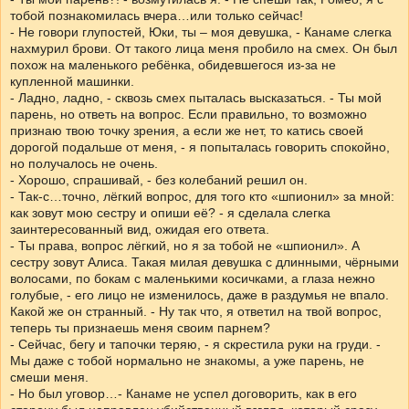
тобой познакомилась вчера…или только сейчас!
- Не говори глупостей, Юки, ты – моя девушка, - Канаме слегка
нахмурил брови. От такого лица меня пробило на смех. Он был
похож на маленького ребёнка, обидевшегося из-за не
купленной машинки.
- Ладно, ладно, - сквозь смех пыталась высказаться. - Ты мой
парень, но ответь на вопрос. Если правильно, то возможно
признаю твою точку зрения, а если же нет, то катись своей
дорогой подальше от меня, - я попыталась говорить спокойно,
но получалось не очень.
- Хорошо, спрашивай, - без колебаний решил он.
- Так-с…точно, лёгкий вопрос, для того кто «шпионил» за мной:
как зовут мою сестру и опиши её? - я сделала слегка
заинтересованный вид, ожидая его ответа.
- Ты права, вопрос лёгкий, но я за тобой не «шпионил». А
сестру зовут Алиса. Такая милая девушка с длинными, чёрными
волосами, по бокам с маленькими косичками, а глаза нежно
голубые, - его лицо не изменилось, даже в раздумья не впало.
Какой же он странный. - Ну так что, я ответил на твой вопрос,
теперь ты признаешь меня своим парнем?
- Сейчас, бегу и тапочки теряю, - я скрестила руки на груди. -
Мы даже с тобой нормально не знакомы, а уже парень, не
смеши меня.
- Но был уговор…- Канаме не успел договорить, как в его