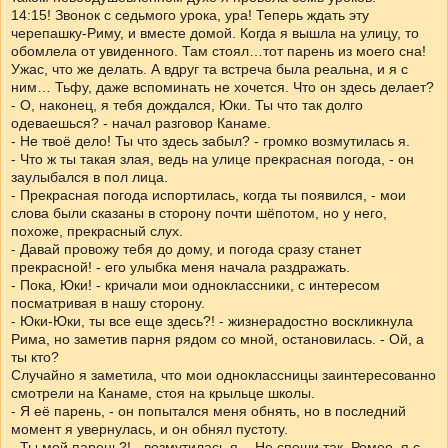
14:15! Звонок с седьмого урока, ура! Теперь ждать эту
черепашку-Риму, и вместе домой. Когда я вышла на улицу, то
обомлела от увиденного. Там стоял…тот парень из моего сна!
Ужас, что же делать. А вдруг та встреча была реальна, и я с
ним… Тьфу, даже вспоминать не хочется. Что он здесь делает?
- О, наконец, я тебя дождался, Юки. Ты что так долго
одеваешься? - начал разговор Канаме.
- Не твоё дело! Ты что здесь забыл? - громко возмутилась я.
- Что ж ты такая злая, ведь на улице прекрасная погода, - он
заулыбался в пол лица.
- Прекрасная погода испортилась, когда ты появился, - мои
слова были сказаны в сторону почти шёпотом, но у него,
похоже, прекрасный слух.
- Давай провожу тебя до дому, и погода сразу станет
прекрасной! - его улыбка меня начала раздражать.
- Пока, Юки! - кричали мои одноклассники, с интересом
посматривая в нашу сторону.
- Юки-Юки, ты все еще здесь?! - жизнерадостно воскликнула
Рима, но заметив парня рядом со мной, остановилась. - Ой, а
ты кто?
Случайно я заметила, что мои одноклассницы заинтересованно
смотрели на Канаме, стоя на крыльце школы.
- Я её парень, - он попытался меня обнять, но в последний
момент я увернулась, и он обнял пустоту.
- Ты мой парень?! - возмутилась я. - Не спеши так, Ромео, я с