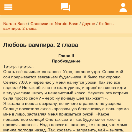
Naruto-Base
/
Фанфики от Naruto-Base
/
Другое
/
Любовь
вампира. 2 глава
Любовь вампира. 2 глава
Глава II
Пробуждение
Тр-р-р, тр-р-р…
Опять всё начинается заново. Утро, поганое утро. Снова мой
сон прерывается звяканьем будильника. А было так хорошо.
Сейчас 7:00, и через час у меня начнутся уроки. Как это всё
надоело! Но как обычно не схалтуришь, и придётся снова идти
в эту ужасную школу и ненавистный класс. Неужели эта встреча
была просто сном? «Чёрт, ну почему шея так жжет?».
Я встала и пошла к зеркалу, но ничего странного не увидела.
Солнце посветило сквозь прозрачную белоснежную тюль прямо
мне в лицо, заставляя меня прикрыться рукой. «Какое
ненавистное солнце! Оно так светит, как будто хочет кого-то
прожечь насквозь. Надо повесить, наконец, те шторы, что мама
купила полгода назад. Так, кровать – заправить, чай – выпить,