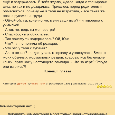
ещё и задержалась. Я тебя ждала, ждала, когда с тренировки
шла, но так и не дождалась. Пришлось перед родителями
объясняться, почему же я тебя не встретила, - всё такая же
поза с руками на груди.
- Ой-ой-ой, ты, конечно же, меня защитила? - я говорила с
ухмылкой.
- А как же, ведь ты моя сестра!
- Спасибо, - и я обняла её.
- Так почему ты задержалась? Ой, Юки…
- Что? - я не поняла её реакции.
- Что это у тебя с зубами?
- А что не так? - я двинулась к зеркалу и ужаснулась. Вместо
моих обычных, нормальных резцов, красовались беленькие
клыки, прям как у настоящего вампира. - Что за чёрт? Откуда
они взялись?!
Конец II главы
Категория:
Другое
| @
Niyara_Ishik
| Просмотров: 1351 | Добавлено: 2010-06-05
Комментариев нет :(
Добавлять комментарии могут только зарегистрированные