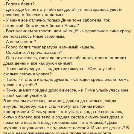
- Голова болит?
- Да вроде бы нет, а у тебя как дела? - я постаралась увести
разговор о болезнях подальше.
- У меня всё отлично, только Дина тоже заболела, ток
ветрянкой. Кстати, чем болеет Алиса?
- Воспалением хитрости, чем же ещё! - недовольное лицо сразу
же показалось Риме странным.
- А если честно?
- Горло болит, температура и мнимый кашель.
- Серьёзно. А врача вызвали?
- Она отказалась, сказала ничего особенного, просто полежит
дома денёк и всё как рукой снимет.
- Точно симулирует, - подруга хихикнула. - Юки, а у тебя
сколько сегодня уроков?
- Так-с, - я стала изрядно думать. - Сегодня среда, значит семь
уроков, а у тебя?
- Тоже, значит пойдём домой вместе, - и Рима улыбнулась мне
своей милой улыбкой.
В конечном счёте мы, наконец, дошли до школы и, зайдя
внутрь, переобулись и стали получать тонны новой
информации. Семь уроков – это ужас, а когда не выспалась,
сильно болело всё тело и родная сестра симулирует дома и
нежится в постели пред телевизором – это кошмар! Даже
музыка в наушниках не поднимает настрой. И что же делать? В
таком невоодушевлённом духе я провела семь уроков.