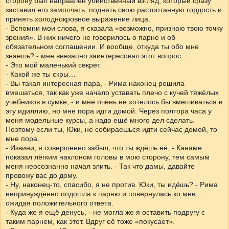
сторону был направлен убийственный взгляд, который сразу
заставил его замолчать, поднять свою растоптанную гордость и
принять холоднокровное выражение лица.
- Вспомни мои слова, я сказала «возможно, признаю твою точку
зрения». В них ничего не говорилось о парне и об
обязательном соглашении. И вообще, откуда ты обо мне
знаешь? - мне внезапно заинтересовал этот вопрос.
- Это мой маленький секрет.
- Какой же ты скры…
- Вы такая интересная пара, - Рима наконец решила
вмешаться, так как уже начало уставать плечо с кучей тяжёлых
учебников в сумке, - и мне очень не хотелось бы вмешиваться в
эту идиллию, но мне пора идти домой. Через полтора часа у
меня модельные курсы, а надо ещё много дел сделать.
Поэтому если ты, Юки, не собираешься идти сейчас домой, то
мне пора.
- Извини, я совершенно забыл, что ты ждёшь её, - Канаме
показал лёгким наклоном головы в мою сторону, тем самым
меня неосознанно начал злить. - Так что дамы, давайте
провожу вас до дому.
- Ну, наконец-то, спасибо, я не против. Юки, ты идёшь? - Рима
непринуждённо подошла к парню и повернулась ко мне,
ожидая положительного ответа.
- Куда же я ещё денусь, - не могла же я оставить подругу с
таким парнем, как этот. Вдруг её тоже «покусает».