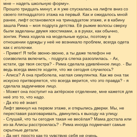
мне – надеть школьную форму».
Прошло тридцать минут, и я уже спускалась на лифте вниз со
своего пятнадцатого этажа на первый. Как и ожидалось мной
ранее, лифт остановился на тринадцатом этаже, и в кабину
зашла Рима – моя подруга детства. Её рыжие волосы сверху
были заделаны двумя хвостиками, а в руках, как обычно,
зонтик. Рима ходила на модельные курсы, поэтому в
отношении одежды у неё не возникало проблем, всегда одета
как с иголочки.
- Привет! Я тебе звоню-звоню, а ты даже телефон не
соизволила включить, - подруга слегка разозлилась. - Ах,
кстати, где твоя сестра? - Рима сделала удивлённое лицо. - Вы
ведь всегда вместе ходите, что же сегодня случилось?
- Алиса? А она приболела, наглая симулянтка. Как же она так
искусно притворяется, что всегда верится, что это правда? - я
сделала задумчивое лицо.
- Может она поступит на актёрское отделение, мне кажется для
неё это то, что надо.
- Да кто её знает.
Лифт звякнул на первом этаже, и открылись дверки. Мы, не
переставая разговаривать, двинулись к выходу на улицу.
- Слушай, что ты сегодня такая не весёлая? Мама достала или
из-за Алисы расстроилась? - Рима иногда подмечает самые
скрытные детали.
- Да нет, просто как-то чувствую себя не очень.