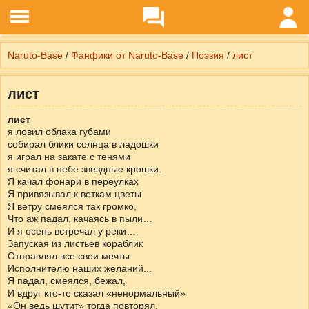
Naruto-Base
/
Фанфики от Naruto-Base
/
Поэзия
/
лист
лист
лист
я ловил облака губами
собирал блики солнца в ладошки
я играл на закате с тенями
я считал в небе звездные крошки.
Я качал фонари в переулках
Я привязывал к веткам цветы
Я ветру смеялся так громко,
Что аж падал, качаясь в пыли…
И я осень встречал у реки…
Запуская из листьев кораблик
Отправлял все свои мечты
Исполнителю наших желаний...
Я падал, смеялся, бежал,
И вдруг кто-то сказал «ненормальный»
«Он ведь шутит» тогда повторял,