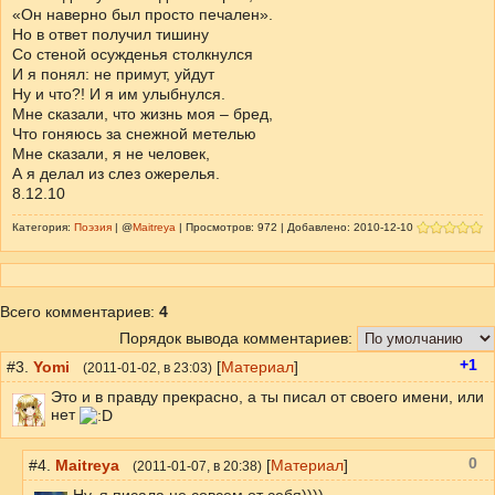
«Он наверно был просто печален».
Но в ответ получил тишину
Со стеной осужденья столкнулся
И я понял: не примут, уйдут
Ну и что?! И я им улыбнулся.
Мне сказали, что жизнь моя – бред,
Что гоняюсь за снежной метелью
Мне сказали, я не человек,
А я делал из слез ожерелья.
8.12.10
Категория:
Поэзия
| @
Maitreya
| Просмотров: 972 | Добавлено: 2010-12-10
Всего комментариев
:
4
Порядок вывода комментариев:
+1
#3.
Yomi
[
Материал
]
(
2011-01-02
, в 23:03)
Это и в правду прекрасно, а ты писал от своего имени, или
нет
0
#4.
Maitreya
[
Материал
]
(
2011-01-07
, в 20:38)