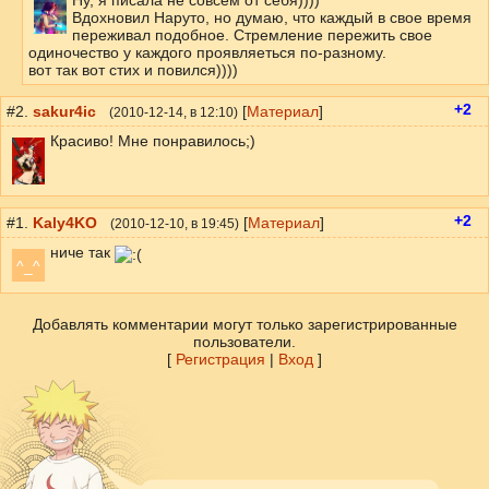
Ну, я писала не совсем от себя))))
Вдохновил Наруто, но думаю, что каждый в свое время
переживал подобное. Стремление пережить свое
одиночество у каждого проявляеться по-разному.
вот так вот стих и повился))))
+2
#2.
sakur4ic
[
Материал
]
(
2010-12-14
, в 12:10)
Красиво! Мне понравилось;)
+2
#1.
Kaly4KO
[
Материал
]
(
2010-12-10
, в 19:45)
ниче так
^_^
Добавлять комментарии могут только зарегистрированные
пользователи.
[
Регистрация
|
Вход
]