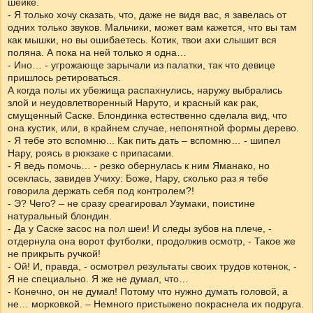
шейке.
- Я только хочу сказать, что, даже не видя вас, я завелась от
одних только звуков. Мальчики, может вам кажется, что вы там
как мышки, но вы ошибаетесь. Котик, твои ахи слышит вся
поляна. А пока на ней только я одна…
- Ино… - угрожающе зарычали из палатки, так что девице
пришлось ретироваться.
А когда полы их убежища распахнулись, наружу выбрались
злой и неудовлетворенный Наруто, и красный как рак,
смущенный Саске. Блондинка естественно сделала вид, что
она кустик, или, в крайнем случае, непонятной формы дерево.
- Я тебе это вспомню... Как пить дать – вспомню… - шипел
Нару, роясь в рюкзаке с припасами.
- Я ведь помочь… - резко обернулась к ним Яманако, но
осеклась, завидев Учиху: Боже, Нару, сколько раз я тебе
говорила держать себя под контролем?!
- Э? Чего? – не сразу среагировал Узумаки, поистине
натуральный блондин.
- Да у Саске засос на пол шеи! И следы зубов на плече, -
отдернула она ворот футболки, продолжив осмотр, - Такое же
не прикрыть ручкой!
- Ой! И, правда, - осмотрел результаты своих трудов котенок, -
Я не специально. Я же не думал, что…
- Конечно, он не думал! Потому что нужно думать головой, а
не… морковкой. – Немного пристыжено покраснела их подруга.