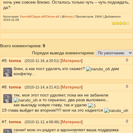
ночь уже совсем близко. Осталось только чуть – чуть подождать,
да?
Категория:
Хентай/Сёдзе-ай/Сёнэн-ай
| @
torroa
| Просмотров: 1944 | Добавлено:
2010-11-09
Всего комментариев
:
9
Порядок вывода комментариев:
0
#9.
torroa
[
Материал
]
(
2010-11-16
, в 20:51)
блин, а как пост удалить кто скажет?
дам
конфетку...
0
#8.
torroa
[
Материал
]
(
2010-11-14
, в 21:41)
тяк, моя этот пост удаляет, пока ми не забанили
а то серьезно, два раза выложено...
как выкладу новую главу, так и удалю
19 глава выйдет во вторник!!!!! моя на это надеется
0
#7.
torroa
[
Материал
]
(
2010-11-12
, в 08:46)
сенки! мою оч радует и вдохновляет ваша поддержка