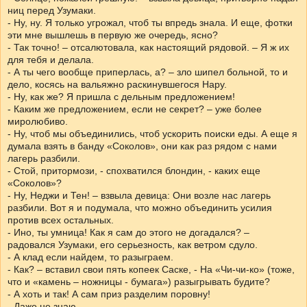
ниц перед Узумаки.
- Ну, ну. Я только угрожал, чтоб ты впредь знала. И еще, фотки
эти мне вышлешь в первую же очередь, ясно?
- Так точно! – отсалютовала, как настоящий рядовой. – Я ж их
для тебя и делала.
- А ты чего вообще приперлась, а? – зло шипел больной, то и
дело, косясь на вальяжно раскинувшегося Нару.
- Ну, как же? Я пришла с дельным предложением!
- Каким же предложением, если не секрет? – уже более
миролюбиво.
- Ну, чтоб мы объединились, чтоб ускорить поиски еды. А еще я
думала взять в банду «Соколов», они как раз рядом с нами
лагерь разбили.
- Стой, притормози, - спохватился блондин, - каких еще
«Соколов»?
- Ну, Неджи и Тен! – взвыла девица: Они возле нас лагерь
разбили. Вот я и подумала, что можно объединить усилия
против всех остальных.
- Ино, ты умница! Как я сам до этого не догадался? –
радовался Узумаки, его серьезность, как ветром сдуло.
- А клад если найдем, то разыграем.
- Как? – вставил свои пять копеек Саске, - На «Чи-чи-ко» (тоже,
что и «камень – ножницы - бумага») разыгрывать будите?
- А хоть и так! А сам приз разделим поровну!
- Даже не знаю…