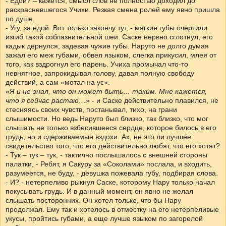
- Едой? – кажется, смысл слов не полностью доходил до
раскрасневшегося Учихи. Резкая смена ролей ему явно пришла
по душе.
- Угу, за едой. Вот только закончу тут, - мягкие губы очертили
изгиб такой соблазнительной шеи. Саске нервно сглотнул, его
кадык дернулся, задевая чужие губы. Наруто не долго думая
зажал его меж губами, обвел языком, слегка прикусил, млея от
того, как вздрогнул его парень. Учиха промычал что-то
невнятное, запрокидывая голову, давая полную свободу
действий, а сам «мотал на ус».
«
Я и не знал, что он может быть… таким. Мне кажется,
что я сейчас растаю…
» - и Саске действительно плавился, не
стесняясь своих чувств, постанывал, тихо, на грани
слышимости. Но ведь Наруто был близко, так близко, что мог
слышать не только взбесившееся сердце, которое билось в его
грудь, но и сдерживаемые вздохи. Ах, не это ли лучшее
свидетельство того, что его действительно любят, что его хотят?
- Тук – тук – тук, - тактично послышалось с внешней стороны
палатки, - Ребят, я Сакуру за «Соколами» послала, и входить,
разумеется, не буду, - девушка пожевала губу, подбирая слова.
- И? - нетерпеливо рыкнул Саске, которому Нару только начал
покусывать грудь. И в данный момент, он явно не желал
слышать посторонних. Он хотел только, что бы Нару
продолжал. Ему так и хотелось в отместку на его нетерпеливые
укусы, пройтись губами, а еще лучше языком по загорелой