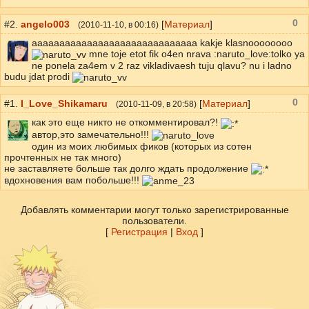
0
#2.
angelo003
[
Материал
]
(
2010-11-10
, в 00:16)
aaaaaaaaaaaaaaaaaaaaaaaaaaaaaa kakje klasnoooooooo
mne toje etot fik o4en nrava :naruto_love:tolko ya
ne ponela za4em v 2 raz vikladivaesh tuju qlavu? nu i ladno
budu jdat prodi
0
#1.
I_Love_Shikamaru
[
Материал
]
(
2010-11-09
, в 20:58)
как это еще никто не откомментировал?!
автор,это замечательно!!!
один из моих любимых фиков (которых из сотен
прочтенных не так много)
не заставляете больше так долго ждать продолжение
вдохновения вам побольше!!!
Добавлять комментарии могут только зарегистрированные
пользователи.
[
Регистрация
|
Вход
]