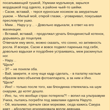
посапывающей тушкой, Узумаки мурлыкнув, зарылся
мордашкой под одеяло, в районе чьей-то шейки.
- Саске, вставай, - терся курносым носиком за аккуратным
ушком. – Милый мой, открой глазки, - уговаривал, покусывая
пресловутое ушко.
- Ммм… Нару-у-у… - Довольно вздыхали, в ответ на его
махинации.
- Вставай, вставай, - продолжал урчать блондинистый котенок,
дорываясь до поцелуев.
Отвечали ему вяло, можно сказать, что сонно, но активность
росла. И вскоре, Саске и вовсе подмял паренька под себя,
довольно вздыхая и поудобнее устраиваясь, меж раскинутых
ног.
- Нару…
*Щелк*
- Э? – не поняли оба.
- Вай, замрите, я хочу еще кадр сделать, - в палатку наглым
образом влез объектив фотоаппарата, а за ним и Ино.
*Щелк*
- Ино! – только после того, как блондинка отвлеклась на шум
снаружи, до котят дошло.
- Ино, ты, что вообще страх потеряла?! – вопил на ультразвуке
Учиха, пытаясь погребти под завалами одеяла Наруто.
- Ой, мальчики, прячьте свои морковки, сюда кажись Сакура
идет, - абсолютно игнорировала вопли девушка.