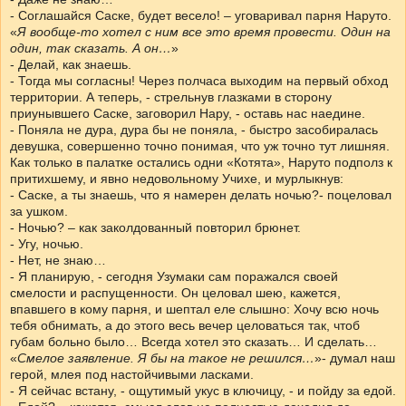
- Соглашайся Саске, будет весело! – уговаривал парня Наруто.
«
Я вообще-то хотел с ним все это время провести. Один на
один, так сказать. А он…
»
- Делай, как знаешь.
- Тогда мы согласны! Через полчаса выходим на первый обход
территории. А теперь, - стрельнув глазками в сторону
приунывшего Саске, заговорил Нару, - оставь нас наедине.
- Поняла не дура, дура бы не поняла, - быстро засобиралась
девушка, совершенно точно понимая, что уж точно тут лишняя.
Как только в палатке остались одни «Котята», Наруто подполз к
притихшему, и явно недовольному Учихе, и мурлыкнув:
- Саске, а ты знаешь, что я намерен делать ночью?- поцеловал
за ушком.
- Ночью? – как заколдованный повторил брюнет.
- Угу, ночью.
- Нет, не знаю…
- Я планирую, - сегодня Узумаки сам поражался своей
смелости и распущенности. Он целовал шею, кажется,
впавшего в кому парня, и шептал еле слышно: Хочу всю ночь
тебя обнимать, а до этого весь вечер целоваться так, чтоб
губам больно было… Всегда хотел это сказать… И сделать…
«
Смелое заявление. Я бы на такое не решился…
»- думал наш
герой, млея под настойчивыми ласками.
- Я сейчас встану, - ощутимый укус в ключицу, - и пойду за едой.