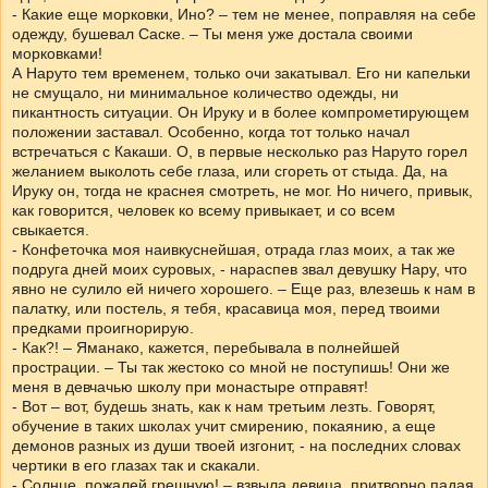
- Какие еще морковки, Ино? – тем не менее, поправляя на себе
одежду, бушевал Саске. – Ты меня уже достала своими
морковками!
А Наруто тем временем, только очи закатывал. Его ни капельки
не смущало, ни минимальное количество одежды, ни
пикантность ситуации. Он Ируку и в более компрометирующем
положении заставал. Особенно, когда тот только начал
встречаться с Какаши. О, в первые несколько раз Наруто горел
желанием выколоть себе глаза, или сгореть от стыда. Да, на
Ируку он, тогда не краснея смотреть, не мог. Но ничего, привык,
как говорится, человек ко всему привыкает, и со всем
свыкается.
- Конфеточка моя наивкуснейшая, отрада глаз моих, а так же
подруга дней моих суровых, - нараспев звал девушку Нару, что
явно не сулило ей ничего хорошего. – Еще раз, влезешь к нам в
палатку, или постель, я тебя, красавица моя, перед твоими
предками проигнорирую.
- Как?! – Яманако, кажется, перебывала в полнейшей
прострации. – Ты так жестоко со мной не поступишь! Они же
меня в девчачью школу при монастыре отправят!
- Вот – вот, будешь знать, как к нам третьим лезть. Говорят,
обучение в таких школах учит смирению, покаянию, а еще
демонов разных из души твоей изгонит, - на последних словах
чертики в его глазах так и скакали.
- Солнце, пожалей грешную! – взвыла девица, притворно падая