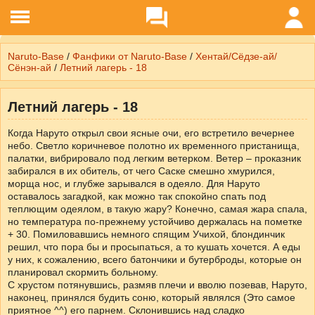
Naruto-Base
/
Фанфики от Naruto-Base
/
Хентай/Сёдзе-ай/
Сёнэн-ай
/
Летний лагерь - 18
Летний лагерь - 18
Когда Наруто открыл свои ясные очи, его встретило вечернее
небо. Светло коричневое полотно их временного пристанища,
палатки, вибрировало под легким ветерком. Ветер – проказник
забирался в их обитель, от чего Саске смешно хмурился,
морща нос, и глубже зарывался в одеяло. Для Наруто
оставалось загадкой, как можно так спокойно спать под
теплющим одеялом, в такую жару? Конечно, самая жара спала,
но температура по-прежнему устойчиво держалась на пометке
+ 30. Помиловавшись немного спящим Учихой, блондинчик
решил, что пора бы и просыпаться, а то кушать хочется. А еды
у них, к сожалению, всего батончики и бутерброды, которые он
планировал скормить больному.
С хрустом потянувшись, размяв плечи и вволю позевав, Наруто,
наконец, принялся будить соню, который являлся (Это самое
приятное ^^) его парнем. Склонившись над сладко