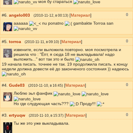
моя бу стараться
0
#6.
angelo003
[
Материал
]
(
2010-11-12
, в 00:13)
aaaaaa
nu ponatno
gambakte Torroa san
0
#5.
torroa
[
Материал
]
(
2010-11-11
, в 09:10)
извените, если выложила повторно. моя посмотрела и
решила что : "Ёпт, я сюда 18 не выкладывала! надо
выложить..." вот так это и было
19 начала писать. точнее не так. 19 продолжила писать. к концу
недели должна довести её до законченого состояния )) надеюсь
0
#4.
Gude03
[
Материал
]
(
2010-11-10
, в 16:45)
Люблю эьл фанфик
Но где слудующая часть???
Проду!!!
0
#3.
ertyuqw
[
Материал
]
(
2010-11-10
, в 15:37)
Ты же это уже выкладывала.