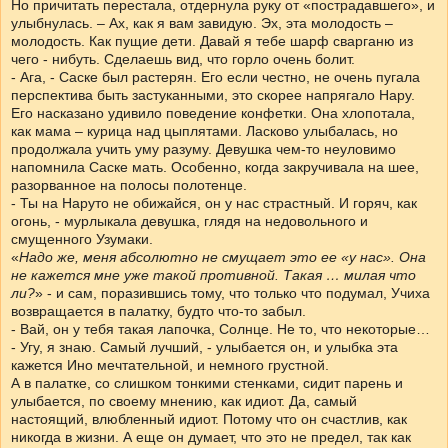
Но причитать перестала, отдернула руку от «пострадавшего», и
улыбнулась. – Ах, как я вам завидую. Эх, эта молодость –
молодость. Как пущие дети. Давай я тебе шарф сварганю из
чего - нибуть. Сделаешь вид, что горло очень болит.
- Ага, - Саске был растерян. Его если честно, не очень пугала
перспектива быть застуканными, это скорее напрягало Нару.
Его насказано удивило поведение конфетки. Она хлопотала,
как мама – курица над цыплятами. Ласково улыбалась, но
продолжала учить уму разуму. Девушка чем-то неуловимо
напомнила Саске мать. Особенно, когда закручивала на шее,
разорванное на полосы полотенце.
- Ты на Наруто не обижайся, он у нас страстный. И горяч, как
огонь, - мурлыкала девушка, глядя на недовольного и
смущенного Узумаки.
«
Надо же, меня абсолютно не смущает это ее «у нас». Она
не кажется мне уже такой противной. Такая … милая что
ли?
» - и сам, поразившись тому, что только что подумал, Учиха
возвращается в палатку, будто что-то забыл.
- Вай, он у тебя такая лапочка, Солнце. Не то, что некоторые…
- Угу, я знаю. Самый лучший, - улыбается он, и улыбка эта
кажется Ино мечтательной, и немного грустной.
А в палатке, со слишком тонкими стенками, сидит парень и
улыбается, по своему мнению, как идиот. Да, самый
настоящий, влюбленный идиот. Потому что он счастлив, как
никогда в жизни. А еще он думает, что это не предел, так как