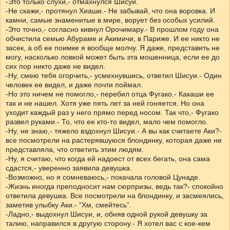
-Это только слухи,- отмахнулся Шисуи.
-Не скажи,- протянул Хиаши.- Не забывай, что она воровка. И
камни, самые знаменитые в мире, ворует без особых усилий.
-Это точно,- согласно кивнул Орочимару.- В прошлом году она
обчистила семью Абураме и Акимичи, в Париже. И ее никто не
засек, а об ее поимке я вообще молчу. Я даже, представить не
могу, насколько ловкой может быть эта мошенница, если ее до
сих пор никто даже не видел.
-Ну, смею тебя огорчить,- усмехнувшись, ответил Шисуи.- Один
человек ее видел, и даже почти поймал.
-Но это ничем не помогло,- перебил отца Фугако.- Какаши ее
так и не нашел. Хотя уже пять лет за ней гоняется. Но она
уходит каждый раз у него прямо перед носом. Так что,- Фугако
развел руками.- То, что ее кто-то видел, мало чем помогло.
-Ну, не знаю,- тяжело вздохнул Шисуи.- А вы как считаете Аки?-
все посмотрели на растерявшуюся блондинку, которая даже не
представляла, что ответить этим людям.
-Ну, я считаю, что когда ей надоест от всех бегать, она сама
сдастся,- уверенно заявила девушка.
-Возможно, но я сомневаюсь,- покачала головой Цунаде.
-Жизнь иногда преподносит нам сюрпризы, ведь так?- спокойно
ответила девушка. Все посмотрели на блондинку, и засмеялись,
заметив улыбку Аки.- “Хм, смейтесь”.
-Ладно,- выдохнул Шисуи, и, обняв одной рукой девушку за
талию, направился в другую сторону.- Я хотел вас с кое-кем