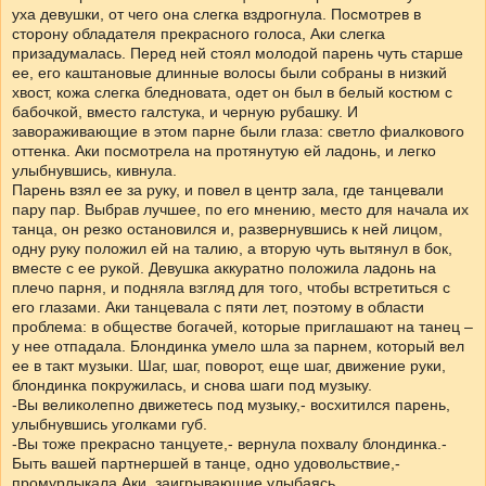
уха девушки, от чего она слегка вздрогнула. Посмотрев в
сторону обладателя прекрасного голоса, Аки слегка
призадумалась. Перед ней стоял молодой парень чуть старше
ее, его каштановые длинные волосы были собраны в низкий
хвост, кожа слегка бледновата, одет он был в белый костюм с
бабочкой, вместо галстука, и черную рубашку. И
завораживающие в этом парне были глаза: светло фиалкового
оттенка. Аки посмотрела на протянутую ей ладонь, и легко
улыбнувшись, кивнула.
Парень взял ее за руку, и повел в центр зала, где танцевали
пару пар. Выбрав лучшее, по его мнению, место для начала их
танца, он резко остановился и, развернувшись к ней лицом,
одну руку положил ей на талию, а вторую чуть вытянул в бок,
вместе с ее рукой. Девушка аккуратно положила ладонь на
плечо парня, и подняла взгляд для того, чтобы встретиться с
его глазами. Аки танцевала с пяти лет, поэтому в области
проблема: в обществе богачей, которые приглашают на танец –
у нее отпадала. Блондинка умело шла за парнем, который вел
ее в такт музыки. Шаг, шаг, поворот, еще шаг, движение руки,
блондинка покружилась, и снова шаги под музыку.
-Вы великолепно движетесь под музыку,- восхитился парень,
улыбнувшись уголками губ.
-Вы тоже прекрасно танцуете,- вернула похвалу блондинка.-
Быть вашей партнершей в танце, одно удовольствие,-
промурлыкала Аки, заигрывающие улыбаясь.