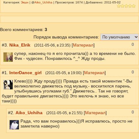
Категория:
Экшн
| @
Aiko_Uchiha
| Просмотров: 1674 | Добавлено: 2011-05-02
Всего комментариев
:
3
Порядок вывода комментариев:
0
#3.
Nika_Elrik
[
Материал
]
(
2011-05-06
, в 23:35)
супер, наконец-то я его прочитала)) а то времени не было.
Фик - чудесен. Понравилось ^_^ Жду проды.
0
#1.
InterDance_girl
[
Материал
]
(
2011-05-05
, в 19:00)
Клево)))) Жду проду)))) Правда есть такой моментик "-Вы
великолепно движетесь под музыку,- восхитился парень,
улыбнувшись уголками губ." Движетесь.. Так не говорят,
будет правильнее двигаетесь)))) Это мелочь я знаю, но все
таки))))
0
#2.
Aiko_Uchiha
[
Материал
]
(
2011-05-05
, в 21:55)
Рада, что вам понравилось)))Я исправлюсь, просто не
заметила наверно)