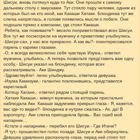
Шисуи, вновь потянул куда-то Аки. Они прошли к самому
дальнему столу с закусками. Тут стояло пару человек, одним из
которых был ни кто иной, как Какаши Хатаке. Блондинка тут же
слегка напряглась, в голове появились мысли о побеге. Они
подошли прямо к компании, где стоял Какаши.
-Ребята, как поживаете?- весело поприветствовал всех Шисуи.
Все тут же посмотрели на мужчину и приветливо улыбнулись.
-Шисуи-сан, у нас все прекрасно. А как вы?- поинтересовался
парень с карими глазами.
-О, я всегда великолепно себя чувствую Изума,- ответил
мужчина, улыбаясь.- А теперь позвольте представить вам одну
особу,- Шисуи указал на блондинку, которая всех
рассматривала.- Аки Шинджу.
-Здравствуйте!- легко улыбнувшись, ответила девушка.
-Изума Камизуки,- галантно поклонившись, представился
кареглазый.
-Котецу Хагане,- ответил рядом стоящий парень.
-Хатаке Какаши,- кивнул мужчина, за которым пристально
наблюдала Аки. Какаши задумчиво прикрыл глаза.- Я, кажется,
вас где-то видел?- блондинка в нутрии сжалась.- Ах, да! В
аэропорту,- Аки слегка приподняла бровь.- Вас сшиб мой
напарник…
-Кстати о напарнике,- перебил его Шисуи.- Где Итачи?
-Я тут,- прошелестел голос позади. Шисуи и Аки обернулись.
Девушка удивленно распахнула глаза, перед ней стоял тот