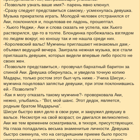
-Позвольте узнать ваше имя?- парень явно клюнул.
-Сразу следует представиться самому,- усмехнулась девушка.
Музыка прекратила играть. Молодой человек отстранился от
Аки, поклонился и, поцеловав ее ладонь, прошептал.
- Хьюго Неджи,- Аки и слова сказать не успела, как Хьюго
растворился, где-то в толпе. Блондинка пробежалась взглядом
по людям вокруг, но юношу так и не нашла среди них.
-Королевский вальс! Мужчины приглашают незнакомых дам,-
объявил ведущий вечера. Заиграла нежная музыка, все стали
приглашать девушек, которых видели впервые либо просто не
своих жен.
-Позвольте представиться,- прозвучал бархатный баритон за
спиной Аки. Девушка обернулась, и увидела точную копию
Мадары, только ростом этот был чуть ниже.- Учиха Шисуи,-
мужчина поцеловал запястье девушки, при этом поклонившись
ей.- Позволите?
-Как я могу отказать такому мужчине?- проворковала Аки,
нежно, улыбаясь.- “Вот, мой шанс. Этот дедок, является,
родным братом Мадарыча”.
Шисуи быстро взял дело в свои руки, и закружил девушку в
вальсе. Несмотря на свой возраст, он двигался великолепно.
Аки же тем временем осматривала, в тихоря, присутствующих.
На глаза попадались весьма знаменитые личности. Девушка
быстро смекнула, что на сегодняшним приеме было просто
неимоверное количество тех, кто занимал самые высокие