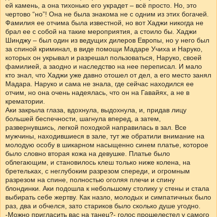
ей камень, а она тихонько его украдет – всё просто. Но, это
чертово “но”! Она не была знакома не с одним из этих богачей.
Фамилия ее отчима была известной, но вот Хаджи никогда не
брал ее с собой на такие мероприятия, а стоило бы. Хаджи
Шинджу – был один из ведущих дилеров Европы, но у него был
за спиной криминал, в виде помощи Мадаре Учиха и Наруко,
которых он укрывал и разрешал пользоваться, Наруко, своей
фамилией, а заодно и наследство на нее переписал. И мало
кто знал, что Хаджи уже давно отошел от дел, а его место занял
Мадара. Наруко и сама не знала, где сейчас находился ее
отчим, но она очень надеялась, что он на Гавайях, а не в
крематории.
Аки закрыла глаза, вдохнула, выдохнула, и, придав лицу
большей беспечности, шагнула вперед, а затем,
развернувшись, легкой походкой направилась в зал. Все
мужчины, находившиеся в зале, тут же обратили внимание на
молодую особу в шикарном насыщенно синем платье, которое
было словно вторая кожа на девушке. Платье было
облегающим, и становилось клеш только ниже колена, на
бретельках, с неглубоким разрезом спереди, и огромным
разрезом на спине, полностью оголяя плечи и спину
блондинки. Аки подошла к небольшому столику у стены и стала
выбирать себе жертву. Как назло, молодых и симпатичных было
раз, два и обчелся, зато стариков было сколько душе угодно.
-Можно пригласить вас на танец?- голос прошелестел у самого