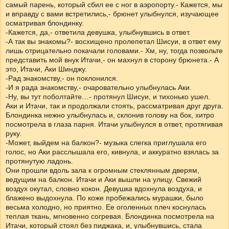
самый парень, который сбил ее с ног в аэропорту.- Кажется, мы
и вправду с вами встретились,- брюнет улыбнулся, изучающее
осматривая блондинку.
-Кажется, да,- ответила девушка, улыбнувшись в ответ.
-А так вы знакомы?- восхищено пролепетал Шисуи, в ответ ему
лишь отрицательно покачали головами.- Хм, ну, тогда позвольте
представить мой внук Итачи,- он махнул в сторону брюнета.- А
это, Итачи, Аки Шинджу.
-Рад знакомству,- он поклонился.
-И я рада знакомству,- очаровательно улыбнулась Аки.
-Ну, вы тут поболтайте…- протянул Шисуи, и тихонько ушел.
Аки и Итачи, так и продолжали стоять, рассматривая друг друга.
Блондинка нежно улыбнулась и, склонив голову на бок, хитро
посмотрела в глаза парня. Итачи улыбнулся в ответ, протягивая
руку.
-Может, выйдем на балкон?- музыка слегка приглушала его
голос, но Аки расслышала его, кивнула, и аккуратно взялась за
протянутую ладонь.
Они прошли вдоль зала к огромным стеклянным дверям,
ведущим на балкон. Итачи и Аки вышли на улицу. Свежий
воздух окутал, словно кокон. Девушка вдохнула воздуха, и
блажено выдохнула. По коже пробежались мурашки, было
весьма холодно, но приятно. Ее оголенных плеч коснулась
теплая ткань, мгновенно согревая. Блондинка посмотрела на
Итачи, который стоял без пиджака, и, улыбнувшись, стала