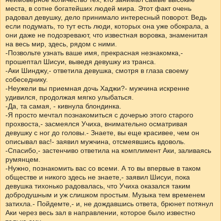
места, в сотне богатейших людей мира. Этот факт очень
радовал девушку, дело принимало интересный поворот. Ведь
если подумать, то тут есть люди, которых она уже обокрала, а
они даже не подозревают, что известная воровка, знаменитая
на весь мир, здесь, рядом с ними.
-Позвольте узнать ваше имя, прекрасная незнакомка,-
прошептал Шисуи, выведя девушку из транса.
-Аки Шинджу,- ответила девушка, смотря в глаза своему
собеседнику.
-Неужели вы приемная дочь Хаджи?- мужчина искренне
удивился, продолжая мягко улыбаться.
-Да, та самая, - кивнула блондинка.
-Я просто мечтал познакомиться с дочерью этого старого
прохвоста,- засмеялся Учиха, внимательно осматривая
девушку с ног до головы.- Знаете, вы еще красивее, чем он
описывал вас!- заявил мужчина, отсмеявшись вдоволь.
-Спасибо,- застенчиво ответила на комплимент Аки, заливаясь
румянцем.
-Нужно, познакомить вас со всеми. А то вы впервые в таком
обществе и никого здесь не знаете,- заявил Шисуи, пока
девушка тихонько радовалась, что Учиха оказался таким
добродушным и уж слишком простым. Музыка тем временем
затихла.- Пойдемте,- и, не дождавшись ответа, брюнет потянул
Аки через весь зал в направлении, которое было известно