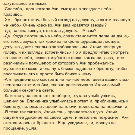
закутываясь в пиджак.
-Спасибо,- прошептала Аки, смотря на звездное небо.-
Красиво…
-Хм,- брюнет кинул беглый взгляд на девушку, а затем взглянул
на небо.- Очень красиво. Аки вам нравятся звезды?
-Да,- слегка кивнув, ответила девушка.- А вам?
-Да. Когда смотришь на небо, сразу становится легче на душе,-
его голос звучал, так красиво на фоне шуршащих листьев,
девушка даже невольно залюбовалась им. Итачи повернул
голову, и их взгляды встретились.- Но я предпочитаю смотреть
на ясное небо, нежно голубого оттенка, как ваши глаза,- еле
различимый полушепот, от которого у Аки пробежались
мурашки по коже, и она чуть ближе подошла к брюнету, чтобы
расслышать его и просто быть ближе к нему.
-А я предпочитаю смотреть на ночное небо, цвета ваших глаз,-
шепотом ответила Аки, словно рассказывала Итачи самый
большой секрет на свете.
-Кажется у нас есть что-то общее,- лукаво улыбнувшись,
шепнул он. Блондинка улыбнулась в ответ, и, приблизившись к
брюнету, положила ладони на плечи, привстала на носочки, и...
-Я тоже так считаю, Итачи-сан,- прошептала в ухо. Итачи
ощутил ее дыхание на своей щеке, и невольно покраснел. Аки
отстранилась от брюнета.- Еще увидимся,- и, махнув на
прощание, ушла.