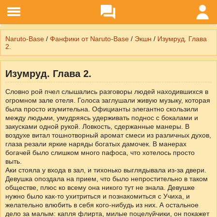
Naruto-Base
/
Фанфики от Naruto-Base
/
Экшн
/
Изумруд. Глава
2.
Изумруд. Глава 2.
Словно рой пчел слышались разговоры людей находившихся в
огромном зале отеля. Голоса заглушали живую музыку, которая
была просто изумительна. Официанты элегантно скользили
между людьми, умудряясь удерживать поднос с бокалами и
закусками одной рукой. Ловкость, сдержанные манеры. В
воздухе витал тошнотворный аромат смеси из различных духов,
глаза резали яркие наряды богатых дамочек. В манерах
богачей было слишком много пафоса, что хотелось просто
выть.
Аки стояла у входа в зал, и тихонько выглядывала из-за двери.
Девушка опоздала на прием, что было непростительно в таком
обществе, плюс ко всему она никого тут не знала. Девушке
нужно было как-то ухитриться и познакомиться с Учиха, и
желательно влюбить в себя кого-нибудь из них. А остальное
дело за малым: капля флирта, милые поцелуйчики, он покажет