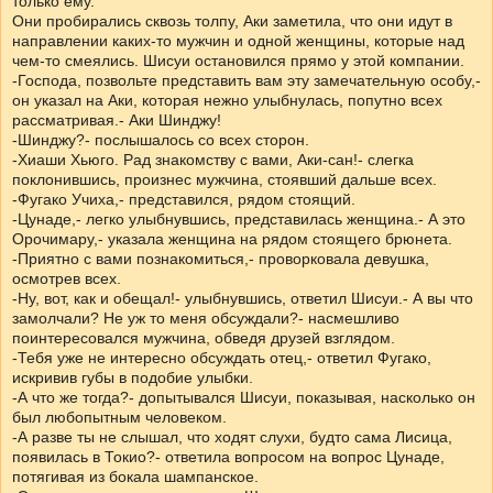
только ему.
Они пробирались сквозь толпу, Аки заметила, что они идут в
направлении каких-то мужчин и одной женщины, которые над
чем-то смеялись. Шисуи остановился прямо у этой компании.
-Господа, позвольте представить вам эту замечательную особу,-
он указал на Аки, которая нежно улыбнулась, попутно всех
рассматривая.- Аки Шинджу!
-Шинджу?- послышалось со всех сторон.
-Хиаши Хьюго. Рад знакомству с вами, Аки-сан!- слегка
поклонившись, произнес мужчина, стоявший дальше всех.
-Фугако Учиха,- представился, рядом стоящий.
-Цунаде,- легко улыбнувшись, представилась женщина.- А это
Орочимару,- указала женщина на рядом стоящего брюнета.
-Приятно с вами познакомиться,- проворковала девушка,
осмотрев всех.
-Ну, вот, как и обещал!- улыбнувшись, ответил Шисуи.- А вы что
замолчали? Не уж то меня обсуждали?- насмешливо
поинтересовался мужчина, обведя друзей взглядом.
-Тебя уже не интересно обсуждать отец,- ответил Фугако,
искривив губы в подобие улыбки.
-А что же тогда?- допытывался Шисуи, показывая, насколько он
был любопытным человеком.
-А разве ты не слышал, что ходят слухи, будто сама Лисица,
появилась в Токио?- ответила вопросом на вопрос Цунаде,
потягивая из бокала шампанское.