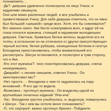
познакомить…
-Да?- девушка удивленно посмотрела на лицо Учихи, и
задумчиво хмыкнула.
Они шли мимо различных людей, и все улыбались и
приветствовали Учиху. Для себя девушка отметила, что он явно
был большой «шишкой» среди всех. Хотя, кто бы сомневался?
Вот именно никто. Аки бегло осматривала всех, и вдруг ей на
глаза попался мужчина, стоящий в окружении молоденьких
девушек. Светлые, буквально белые волосы, выделяли его из
толпы, в остальном он не отличался от других присутствующих:
черный костюм, белая рубашка, начищенные ботинки и галстук.
Блондинка приостановилась, чтобы внимательней его
рассмотреть. Шисуи остановился, и посмотрел в туже сторону,
что и Аки.
-Кто этот мужчина?- тихо поинтересовалась девушка, слегка
нахмурившись.
-Джирайя!- с легким смешком, ответил Учиха.- Он
заинтересовал вас?
-Нет, просто…- блондинка о чем-то задумалась на пару
мгновений.- Я его где-то видела.
-Возможно,- протянул мужчина.- Он владелиц одной из
крупнейших печатных изданий “Ича-ича”.
-Хм,- блондинка грустно улыбнулась, и, выдохнув, повернулась
к Шисуи.- Так с кем вы хотели меня познакомить?
-О, это сюрприз!- важно протянул брюнет.- Пойдемте.