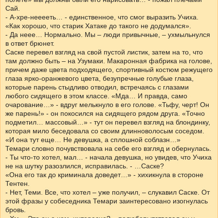
Сай.
- А-хре-нееееть… - единственное, что смог выразить Учиха.
«Как хорошо, что старик Хатаке до такого не додумался».
- Да неее… Нормально. Мы – люди привычные, – ухмыльнулся
в ответ брюнет.
Саске перевел взгляд на свой пустой листик, затем на то, что
там должно быть – на Узумаки. Макаронная фабрика на голове,
причем даже цвета подходящего, спортивный костюм режущего
глаза ярко-оранжевого цвета, безупречные голубые глаза,
которые парень стыдливо отводил, встречаясь с глазами
любого сидящего в этом классе. «Мда… И правда, само
очарование…» - вдруг мелькнуло в его голове. «Тьфу, черт! Он
же парень!» - он покосился на сидящего рядом друга. «Точно
подметил… массовый…» - тут он перевел взгляд на блондинку,
которая мило беседовала со своим длинноволосым соседом.
«И она тут еще… Не девушка, а сплошной соблазн…»
Темари словно почувствовала на себе его взгляд и обернулась.
- Ты что-то хотел, мал… - начала девушка, но увидев, что Учиха
не на шутку разозлился, исправилась. - …Саске?
«Она его так до криминала доведет…» - хихикнула в стороне
Тентен.
- Нет, Теми. Все, что хотел – уже получил, – слукавил Саске. От
этой фразы у собеседника Темари заинтересовано изогнулась
бровь.