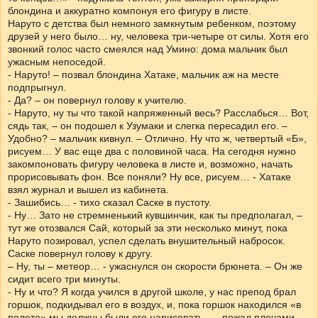
блондина и аккуратно компонуя его фигуру в листе.
Наруто с детства был немного замкнутым ребенком, поэтому
друзей у него было… ну, человека три-четыре от силы. Хотя его
звонкий голос часто смеялся над Умино: дома мальчик был
ужасным непоседой.
- Наруто! – позвал блондина Хатаке, мальчик аж на месте
подпрыгнул.
- Да? – он повернул голову к учителю.
- Наруто, ну ты что такой напряженный весь? Расслабься… Вот,
сядь так, – он подошел к Узумаки и слегка пересадил его. –
Удобно? – мальчик кивнул. – Отлично. Ну что ж, четвертый «Б»,
рисуем… У вас еще два с половиной часа. На сегодня нужно
закомпоновать фигуру человека в листе и, возможно, начать
прорисовывать фон. Все поняли? Ну все, рисуем… - Хатаке
взял журнал и вышел из кабинета.
- Зашибись… - тихо сказал Саске в пустоту.
- Ну… Зато не стремненький кувшинчик, как ты предполагал, –
тут же отозвался Сай, который за эти несколько минут, пока
Наруто позировал, успел сделать внушительный набросок.
Саске повернул голову к другу.
– Ну, ты – метеор… - ужаснулся он скорости брюнета. – Он же
сидит всего три минуты.
- Ну и что? Я когда учился в другой школе, у нас препод брал
горшок, подкидывал его в воздух, и, пока горшок находился «в
полете» мы должны были его нарисовать… - пожал плечами