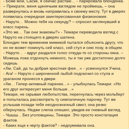
- Боже мой, Саске, я сейчас растаю… - парировала блондинка.
– Прекрати, меня щенячьим взглядом не проймешь, – она
развернулась и вновь направилась к своему месту. Тут в дверях
появилась очередная заинтересованная физиономия.
- Наруто… Можно тебя на секунду? – спросил заглянувший в
класс парень.
«Это же… Так они знакомы?» - Темари переводила взгляд с
Наруто на стоящего в дверях шатена.
Блондин тем временем мимикой пытался объяснить другу, что
он не может покинуть сей класс, сей стул и сию позу, в общем.
- Наруто… - вдруг раздался голос откуда-то со стороны окна. –
Можешь пока отдохнуть немного, ты и так уже достаточно долго
сидишь.
«Хм, Сай, да ты добрая крестная фея…» - усмехнулся Учиха.
- Ага! – Наруто с широченной лыбой подскочил со стула и
ураганом пронесся к двери.
«Хм… Гипер-активный паренек…» - улыбнулась Темари: «Но
его друг интересует меня больше…»
Темари, не скрывая любопытства, перегнулась через мольберт
и попыталась рассмотреть ту симпатичную парочку. Тут же
услышав позади тебя неоднозначный свист, она резко
обернулась. Неджи слегка опешил, увидев ее гневный взгляд.
- Чшшш... Без уголовщины, Темари. Это просто констатация
фактов.
- Каких еще к черту фактов? - недоумевала она.