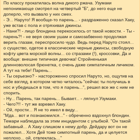
По классу прокатилась волна дикого ржача. Узумаки
непонимающе смотрел на четвертый "Б", до него еще не
доперло, что вызвало у них смех.
- Э... Наруто! Я вообще-то парень... - раздраженно сказал Хаку,
уже встав с пола и отряхивая джинсы.
- Нани?! - лицо блондина перекосилось от такой новости. - Ты -
парень?! - не веря своим ушам и самозабвенно продолжая
верить глазам, переспросило чудо. Ведь перед Наруто стоял...
о существо, одетое в классические черные джинсы, свободную
кофту цвета морской волны... со стразами (!), кроссовки, Да и
вообще: внешне типичная девочка! Стройненькая
длинноволосая брюнетка, с очень даже симпатичным личиком.
А тут на тебе! Парень...
- Ты серьезно? - настороженно спросил Наруто, но, ощутив на
себе взгляд, в котором четко читалось "сейчас ты получишь в
нос и убедишься в том, что я парень...", решил все же с ним не
спорить.
- Ну... Парень, так парень... Бывает... - ляпнул Узумаки.
- Чего?!! - тут же взревел Хаку.
- Ой, прости... Я не то имел в виду...
"Мда... вот и познакомился..." - обреченно вздохнул блондин.
Темари наблюдала за этим инцидентом с улыбкой. "Он такой
забавный... А Хаку слишком к нему добр. Дейдару вот он не
пожалел... Хотя Дей тоже симпотный парень, да и целуется
неплохо... ой, отвлеклась…"