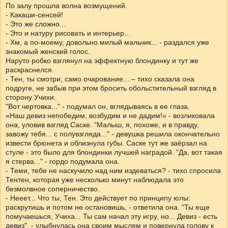
По залу прошла волна возмущений.
- Какаши-сенсей!
- Это же сложно...
- Это и натуру рисовать и интерьер...
- Хм, а по-моему, довольно милый мальчик... - раздался уже
знакомый женский голос.
Наруто робко взглянул на эффектную блондинку и тут же
раскраснелся.
- Тен, ты смотри, само очарование... – тихо сказала она
подруге, не забыв при этом бросить обольстительный взгляд в
сторону Учихи.
"Вот чертовка..." - подумал он, вглядываясь в ее глаза.
«Наш девиз непобедим, возбудим и не дадим!» - возликовала
она, уловив взгляд Саске. "Малыш, я, похоже, и в правду,
завожу тебя... с полувзгляда..." - девушка решила окончательно
извести брюнета и облизнула губы. Саске тут же заёрзал на
стуле - это было для блондинки лучшей наградой. "Да, вот такая
я стерва..." - гордо подумала она.
- Теми, тебе не наскучило над ним издеваться? - тихо спросила
Тентен, которая уже несколько минут наблюдала это
безмолвное соперничество.
- Нееет... Что ты, Тен. Это действует по принципу юлы:
раскрутишь и потом не остановишь, - ответила она. "Ты еще
помучаешься, Учиха... Ты сам начал эту игру, но... Девиз - есть
девиз", - улыбнулась она своим мыслям и повернула голову к