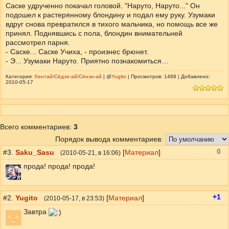
Саске удрученно покачал головой. "Наруто, Наруто..." Он
подошел к растерянному блондину и подал ему руку. Узумаки
вдруг снова превратился в тихого мальчика, но помощь все же
принял. Поднявшись с пола, блондин внимательней
рассмотрел парня.
- Саске... Саске Учиха, - произнес брюнет.
- Э... Узумаки Наруто. Приятно познакомиться…
Категория:
Хентай/Сёдзе-ай/Сёнэн-ай
| @
Yugito
| Просмотров: 1488 | Добавлено:
2010-05-17
Всего комментариев
:
3
Порядок вывода комментариев:
0
#3.
Saku_Sasu
[
Материал
]
(
2010-05-21
, в 16:06)
прода! прода! прода!
+1
#2.
Yugito
[
Материал
]
(
2010-05-17
, в 23:53)
Завтра
^_^