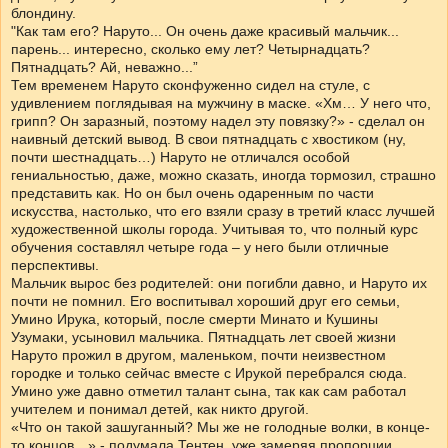
блондину.
"Как там его? Наруто... Он очень даже красивый мальчик...
парень... интересно, сколько ему лет? Четырнадцать?
Пятнадцать? Ай, неважно...”
Тем временем Наруто сконфуженно сидел на стуле, с
удивлением поглядывая на мужчину в маске. «Хм… У него что,
грипп? Он заразный, поэтому надел эту повязку?» - сделал он
наивный детский вывод. В свои пятнадцать с хвостиком (ну,
почти шестнадцать…) Наруто не отличался особой
гениальностью, даже, можно сказать, иногда тормозил, страшно
представить как. Но он был очень одаренным по части
искусства, настолько, что его взяли сразу в третий класс лучшей
художественной школы города. Учитывая то, что полный курс
обучения составлял четыре года – у него были отличные
перспективы.
Мальчик вырос без родителей: они погибли давно, и Наруто их
почти не помнил. Его воспитывал хороший друг его семьи,
Умино Ирука, который, после смерти Минато и Кушины
Узумаки, усыновил мальчика. Пятнадцать лет своей жизни
Наруто прожил в другом, маленьком, почти неизвестном
городке и только сейчас вместе с Ирукой перебрался сюда.
Умино уже давно отметил талант сына, так как сам работал
учителем и понимал детей, как никто другой.
«Что он такой зашуганный? Мы же не голодные волки, в конце-
то концов…» - подумала Тентен, уже замеряя пропорции