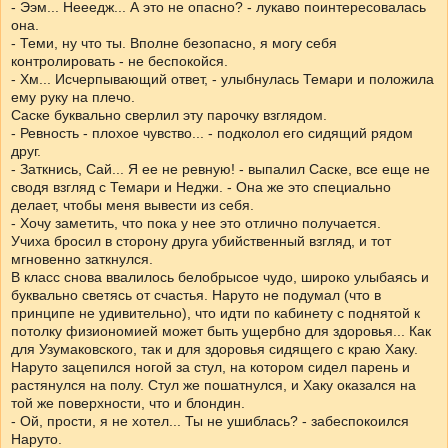
- Ээм... Нееедж... А это не опасно? - лукаво поинтересовалась
она.
- Теми, ну что ты. Вполне безопасно, я могу себя
контролировать - не беспокойся.
- Хм... Исчерпывающий ответ, - улыбнулась Темари и положила
ему руку на плечо.
Саске буквально сверлил эту парочку взглядом.
- Ревность - плохое чувство... - подколол его сидящий рядом
друг.
- Заткнись, Сай... Я ее не ревную! - выпалил Саске, все еще не
сводя взгляд с Темари и Неджи. - Она же это специально
делает, чтобы меня вывести из себя.
- Хочу заметить, что пока у нее это отлично получается.
Учиха бросил в сторону друга убийственный взгляд, и тот
мгновенно заткнулся.
В класс снова ввалилось белобрысое чудо, широко улыбаясь и
буквально светясь от счастья. Наруто не подумал (что в
принципе не удивительно), что идти по кабинету с поднятой к
потолку физиономией может быть ущербно для здоровья... Как
для Узумаковского, так и для здоровья сидящего с краю Хаку.
Наруто зацепился ногой за стул, на котором сидел парень и
растянулся на полу. Стул же пошатнулся, и Хаку оказался на
той же поверхности, что и блондин.
- Ой, прости, я не хотел... Ты не ушиблась? - забеспокоился
Наруто.