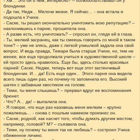
- Хм… Это он о чем, интересно? – полюбопытствовал он у
блондинки.
- Да так, Недж… Мелочи жизни. Я сейчас… - она встала и
подошла к Учихе.
- Саске, ты решил окончательно уничтожить мою репутацию? –
наклонившись к парню, прошипела она.
- А разве есть, что уничтожать? – спросил он, глядя ей в глаза.
- Ты, мелкий засранец, как ты смеешь говорить со мной в таком
тоне? – уже не злясь, даже с легкой ухмылкой задала она свой
вопрос. И ведь правда, Темари была старше Учихи, но, тем не
менее, все еще продолжала учиться в художественной школе –
ей просто здесь нравилось. Еще бы, здесь столько красивых
парней: Саске, Неджи, теперь вот еще этот застенчивый
блондинчик. И… да! Есть еще один… Этого парня она видела
всего лишь один раз, но почему-то запомнила его. Высокий
шатен с забавным хвостиком на голове.
- Теми, ты меня слышишь? – прервал вдруг ее воспоминания
брюнет.
- Что? А… да! – выпалила она.
- Я говорю, что еще раз назовешь меня мелким – крупно
пожалеешь… - снова с пошлым намеком произнес он.
- Саске, родной, как насчет того, чтобы думать другим местом,
например, головой? М? – съязвила она.
- Теми, ну почему ты меня так не любишь? – состроил Учиха
обиженное личико.