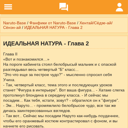
Naruto-Base
/
Фанфики от Naruto-Base
/
Хентай/Сёдзе-ай/
Сёнэн-ай
/
ИДЕАЛЬНАЯ НАТУРА - Глава 2
ИДЕАЛЬНАЯ НАТУРА - Глава 2
Глава II
«Вот и познакомился…»
На пороге кабинета стоял белобрысый мальчик и с опаской
разглядывал весь четвертый "Б" класс...
"Это что еще за пестрое чудо?" - мысленно спросил себя
Учиха.
- Так, четвертый класс, тема этого и последующих уроков
станет "Фигура в интерьере". Вот ваша фигура... - Хатаке слегка
протолкнул блондина в середину класса. - И сейчас мы
посадим... Как тебя, кстати, зовут? - обратился он к "фигуре".
- Эм... Наруто... - промямлило белобрысое чудо, все так же
дичась заинтересованных взглядов.
- Так вот... Сейчас мы посадим Наруто как-нибудь поудачнее,
чтобы его оранжевый костюм контрастировал с фоном, и вы
начнете его рисовать.