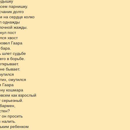
едышку
всем парнишку.
счаник долго
м на сердце колко
л однажды
лочной жажды.
нул пост
лся хвост
ровел Гаара
 бара.
ь шлет судьбе
го в борьбе.
ткрывает.
 не бывает.
чутился
тих, смутился
я Гаара
ену кошмара
овсем как взрослый
 серьезный.
 бармен,
стен?
 он просить
 налить.
ьким ребенком