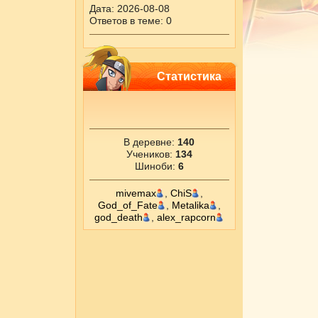
Дата: 2026-08-08
Ответов в теме: 0
Статистика
В деревне:
140
Учеников:
134
Шиноби:
6
mivemax
,
ChiS
,
God_of_Fate
,
Metalika
,
god_death
,
alex_rapcorn