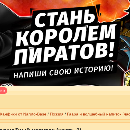
ние
Фанфики от Naruto-Base
/
Поэзия
/
Гаара и волшебный напиток (час