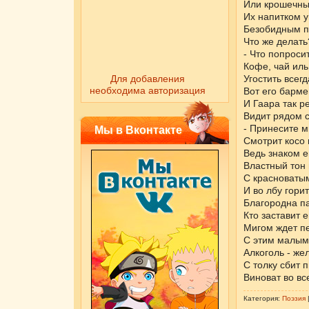
Или крошечны
Их напитком у
Безобидным п
Что же делать
- Что попроси
Кофе, чай ил
Для добавления
Угостить всегд
необходима авторизация
Вот его барме
И Гаара так р
Видит рядом с
- Принесите м
Мы в Вконтакте
Смотрит косо 
Ведь знаком е
Властный тон 
С красноваты
И во лбу гори
Благородна па
Кто заставит е
Мигом ждет пе
С этим малым
Алкоголь - же
С толку сбит 
Виноват во вс
Категория:
Поэзия