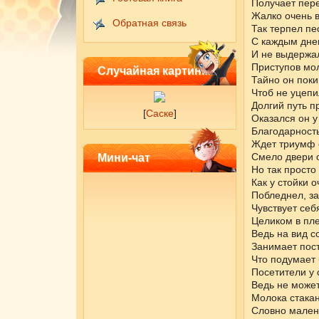
Получает пер
Жалко очень 
Обратная связь
Так терпел пе
С каждым дне
И не выдержа
Приступов мо
Случайная картинка
Тайно он поки
Чтоб не уцепи
Долгий путь п
[
Саске
]
Оказался он у
Благодарност
Ждет триумф е
Смело двери о
Мини-чат
Но так просто
Как у стойки о
Побледнел, за
Чувствует себ
Целиком в пл
Ведь на вид с
Занимает пост
Что подумает
Посетители у 
Ведь не может
Молока стакан
Словно мален