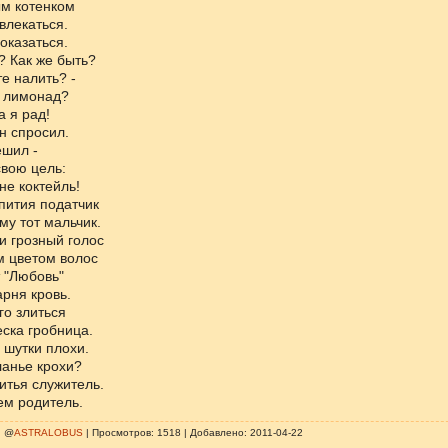
м котенком
влекаться.
оказаться.
? Как же быть?
те налить? -
ь лимонад?
а я рад!
н спросил.
ешил -
вою цель:
не коктейль!
пития податчик
му тот мальчик.
и грозный голос
м цветом волос
т "Любовь"
рня кровь.
го злиться
ска гробница.
 шутки плохи.
ланье крохи?
питья служитель.
ем родитель.
| @
ASTRALOBUS
| Просмотров: 1518 | Добавлено: 2011-04-22