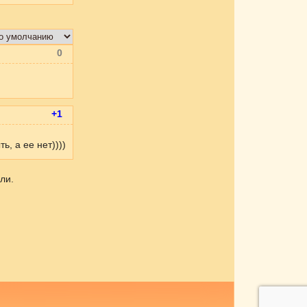
0
+1
, а ее нет))))
ли.