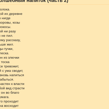
волшебный напиток (часть 2)
молока.
ой их деревне
 нигде
коровы, козы
покосы.
ой ни разу
 не пил.
му рассказу,
ьше жил.
ы-тучки,
песка.
н из злючки
 тоска
е тревожит,
 с ума сводит,
вновь напиться
забыться.
частен к власти
ой вид страсти
он во благо
умага.
го проходит
на восходит