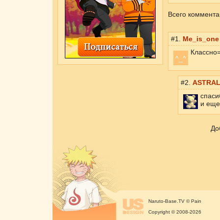
Всего коммента
#1.
Me_is_one
Классно=
^_^
#2.
ASTRA
спаси
и еще
До
Naruto-Base.TV © Pain
Copyright © 2008-2026