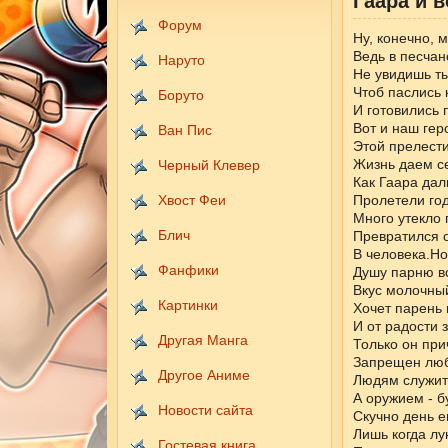
Гаара и 
Форум
Ну, конечно, 
Ведь в песчан
Наруто
Не увидишь ты
Чтоб паслись 
Боруто
И готовились 
Вот и наш гер
Ван Пис
Этой прелести
Жизнь даем се
Черный Клевер
Как Гаара дал
Хвост Феи
Пролетели год
Много утекло 
Блич
Превратился о
В человека.Но
Фанфики
Душу парню вс
Вкус молочный
Картинки
Хочет парень 
И от радости 
Другая Манга
Только он при
Запрещен люб
Другое Аниме
Людям служит 
А оружием - б
Новости сайта
Скучно день е
Лишь когда лу
Гостевая книга