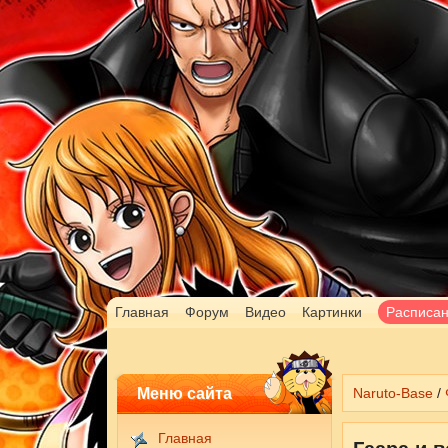
Главная
Форум
Видео
Картинки
Расписа
Меню сайта
Naruto-Base
/
Главная