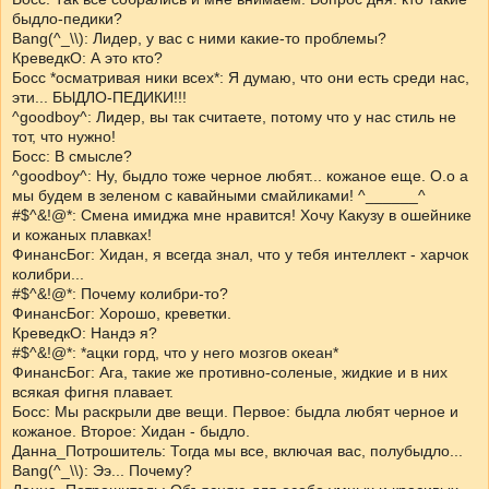
быдло-педики?
Bang(^_\\): Лидер, у вас с ними какие-то проблемы?
КреведкО: А это кто?
Босс *осматривая ники всех*: Я думаю, что они есть среди нас,
эти... БЫДЛО-ПЕДИКИ!!!
^goodboy^: Лидер, вы так считаете, потому что у нас стиль не
тот, что нужно!
Босс: В смысле?
^goodboy^: Ну, быдло тоже черное любят... кожаное еще. О.о а
мы будем в зеленом с кавайными смайликами! ^______^
#$^&!@*: Смена имиджа мне нравится! Хочу Какузу в ошейнике
и кожаных плавках!
ФинансБог: Хидан, я всегда знал, что у тебя интеллект - харчок
колибри...
#$^&!@*: Почему колибри-то?
ФинансБог: Хорошо, креветки.
КреведкО: Нандэ я?
#$^&!@*: *ацки горд, что у него мозгов океан*
ФинансБог: Ага, такие же противно-соленые, жидкие и в них
всякая фигня плавает.
Босс: Мы раскрыли две вещи. Первое: быдла любят черное и
кожаное. Второе: Хидан - быдло.
Данна_Потрошитель: Тогда мы все, включая вас, полубыдло...
Bang(^_\\): Ээ... Почему?