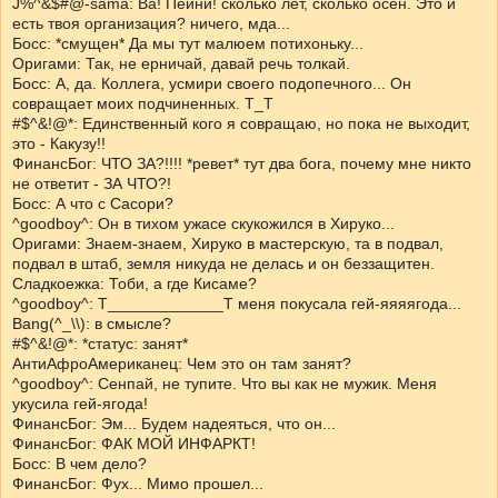
J%^&$#@-sama: Ва! Пейни! сколько лет, сколько осен. Это и
есть твоя организация? ничего, мда...
Босс: *смущен* Да мы тут малюем потихоньку...
Оригами: Так, не ерничай, давай речь толкай.
Босс: А, да. Коллега, усмири своего подопечного... Он
совращает моих подчиненных. Т_Т
#$^&!@*: Единственный кого я совращаю, но пока не выходит,
это - Какузу!!
ФинансБог: ЧТО ЗА?!!!! *ревет* тут два бога, почему мне никто
не ответит - ЗА ЧТО?!
Босс: А что с Сасори?
^goodboy^: Он в тихом ужасе скукожился в Хируко...
Оригами: Знаем-знаем, Хируко в мастерскую, та в подвал,
подвал в штаб, земля никуда не делась и он беззащитен.
Сладкоежка: Тоби, а где Кисаме?
^goodboy^: Т_____________Т меня покусала гей-яяяягода...
Bang(^_\\): в смысле?
#$^&!@*: *статус: занят*
АнтиАфроАмериканец: Чем это он там занят?
^goodboy^: Сенпай, не тупите. Что вы как не мужик. Меня
укусила гей-ягода!
ФинансБог: Эм... Будем надеяться, что он...
ФинансБог: ФАК МОЙ ИНФАРКТ!
Босс: В чем дело?
ФинансБог: Фух... Мимо прошел...