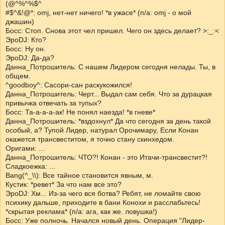
(@^%^%$^
#$^&!@*: omj, нет-нет ничего! *в ужасе* (п/а: omj - о мой
джашин)
Босс: Стоп. Снова этот чел пришел. Чего он здесь делает? >:_:<
ЭроDJ: Кто?
Босс: Ну он.
ЭроDJ: Да-да?
Данна_Потрошитель: С нашем Лидером сегодня нелады. Ты, в
общем.
^goodboy^: Сасори-сан раскукожился!
Данна_Потрошитель: Черт... Выдал сам себя. Что за дурацкая
привычка отвечать за тупых?
Босс: Та-а-а-а-ак! Не понял наезда! *в гневе*
Данна_Потрошитель: *вздохнул* Да что сегодня за день такой
особый, а? Тупой Лидер, натурал Орочимару, Если Конан
окажется трансвеститом, я точно стану скинхедом.
Оригами: ...
Данна_Потрошитель: ЧТО?! Конан - это Итачи-трансвестит?!
Сладкоежка: ...
Bang(^_\\): Все тайное становится явным, м.
Кустик: *ревет* За что нам все это?
ЭроDJ: Хм... Из-за чего вся ботва? Ребят, не ломайте свою
психику дальше, приходите в бани Конохи и расслабьтесь!
*скрытая реклама* (п/а: ага, как же. ловушка!)
Босс: Уже полночь. Начался новый день. Операция "Лидер-