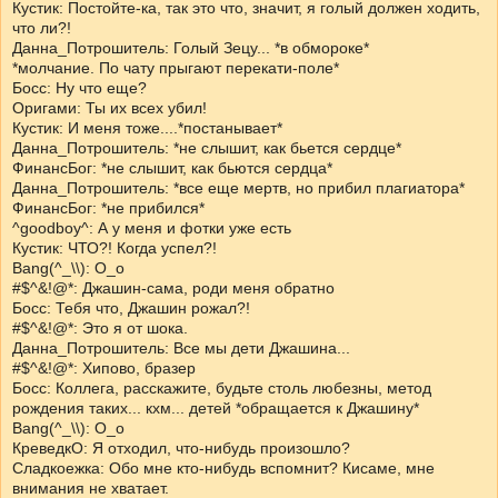
Кустик: Постойте-ка, так это что, значит, я голый должен ходить,
что ли?!
Данна_Потрошитель: Голый Зецу... *в обмороке*
*молчание. По чату прыгают перекати-поле*
Босс: Ну что еще?
Оригами: Ты их всех убил!
Кустик: И меня тоже....*постанывает*
Данна_Потрошитель: *не слышит, как бьется сердце*
ФинансБог: *не слышит, как бьются сердца*
Данна_Потрошитель: *все еще мертв, но прибил плагиатора*
ФинансБог: *не прибился*
^goodboy^: А у меня и фотки уже есть
Кустик: ЧТО?! Когда успел?!
Bang(^_\\): О_о
#$^&!@*: Джашин-сама, роди меня обратно
Босс: Тебя что, Джашин рожал?!
#$^&!@*: Это я от шока.
Данна_Потрошитель: Все мы дети Джашина...
#$^&!@*: Хипово, бразер
Босс: Коллега, расскажите, будьте столь любезны, метод
рождения таких... кхм... детей *обращается к Джашину*
Bang(^_\\): О_о
КреведкО: Я отходил, что-нибудь произошло?
Сладкоежка: Обо мне кто-нибудь вспомнит? Кисаме, мне
внимания не хватает.