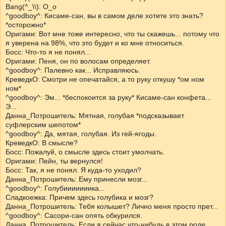
Bang(^_\\): О_о
^goodboy^: Кисаме-сан, вы в самом деле хотите это знать?
*осторожно*
Оригами: Вот мне тоже интересно, что ты скажешь... потому что
я уверена на 98%, что это будет и ко мне относиться.
Босс: Что-то я не понял...
Оригами: Пеня, он по волосам определяет.
^goodboy^: Палевно как... Исправляюсь.
КреведкО: Смотри не опечатайся, а то руку откушу *ом ном
ном*
^goodboy^: Эм... *беспокоится за руку* Кисаме-сан конфета...
Э...
Данна_Потрошитель: Мятная, голубая *подсказывает
суфлерским шепотом*
^goodboy^: Да, мятая, голубая. Из гей-ягоды.
КреведкО: В смысле?
Босс: Пожалуй, о смысле здесь стоит умолчать.
Оригами: Пейн, ты вернулся!
Босс: Так, я не понял. Я куда-то уходил?
Данна_Потрошитель: Ему принесли мозг...
^goodboy^: Голубииииииика...
Сладкоежка: Причем здесь голубика и мозг?
Данна_Потрошитель: Тебя колышет? Лично меня просто прет...
^goodboy^: Сасори-сан опять обкурился.
Данна_Потрошитель: Если я сейчас что-нибудь в этом роде