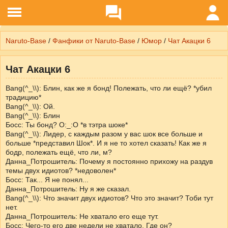
Naruto-Base
/
Фанфики от Naruto-Base
/
Юмор
/
Чат Акацки 6
Чат Акацки 6
Bang(^_\\): Блин, как же я бонд! Полежать, что ли ещё? *убил
традицию*
Bang(^_\\): Ой.
Bang(^_\\): Блин
Босс: Ты бонд? О:_:О *в тэтра шоке*
Bang(^_\\): Лидер, с каждым разом у вас шок все больше и
больше *представил Шок*. И я не то хотел сказать! Как же я
бодр, полежать ещё, что ли, м?
Данна_Потрошитель: Почему я постоянно прихожу на раздув
темы двух идиотов? *недоволен*
Босс: Так... Я не понял...
Данна_Потрошитель: Ну я же сказал.
Bang(^_\\): Что значит двух идиотов? Что это значит? Тоби тут
нет.
Данна_Потрошитель: Не хватало его еще тут.
Босс: Чего-то его две недели не хватало. Где он?