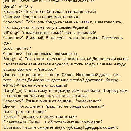
Данна_Потрошитель: Сестра!!! *слезы счастья*
Bang(^_\\): О_о
КреведкО: Пока что небольшая шведская семья.
Оригами: Так, это я пошутила, если что.
^goodboy^: Тоби чуть Кондрат-сама не хватил, а вы говорите,
что пошутили. Я тоже хочу в семью Хидана!
#$^&!@*: *отмахивается косой* сгинь, нечистый!
^goodboy^: Я чистый! Я где себя только не помыл. Рассказать
где?
Босс: Где что?
^goodboy^: Где не помыл, разумеется.
Bang(^_\\): Так, хватит ересью заниматься, м! Данна, если вы не
перестанете заниматься ерундой, я тоже войду в семью и буду
вашим братом, м!*гига зол*
Данна_Потрошитель: Прости, Хидан. Нехороший дядя... эм...
тетя... дя-тя Дейдара не дает мне с тобой доставать Какузу...
#$^&!@*: Да на кол его посадить!
Bang(^_\\): Я щас кому-то подойду, дам в хлебало. Второму дам
по щепке, остальные получат втык и вытык!
^goodboy^: Втык и вытык от сенпая... *замечтался*
Данна_Потрошитель: *рад, что не среди остальных*
Босс: *рад, что Лидер*
Кустик: *щаслив, что умеет прятаться*
Сладкоежка: Эх вы... а об остальных вы подумали?
Оригами: Несите смирительную рубашку! Дейдара сошел с