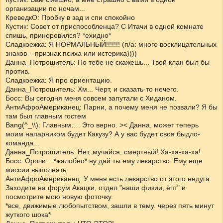
организации по ночам...
КреведкО: Пробку в зад и спи спокойно
Кустик: Совет от приспособленца? С Итачи в одной комнате
спишь, приноровился? *ехидно*
Сладкоежка: Я НОРМАЛЬНЫЙ!!!!!!! (п/а: много восклицательных
знаков – признак психа или истерика))))
Данна_Потрошитель: По тебе не скажешь... Твой клан был бы
против.
Сладкоежка: Я про ориентацию.
Данна_Потрошитель: Хм... Черт, и сказать-то нечего.
Босс: Вы сегодня меня совсем запутали с Хиданом.
АнтиАфроАмериканец: Парни, а почему меня не позвали? Я бы
там был главным гостем
Bang(^_\\): Главным…. Это верно. >< Данна, может теперь
моим напарником будет Какузу? А у вас будет своя быдло-
команда...
Данна_Потрошитель: Нет, мучайся, смертный! Ха-ха-ха-ха!
Босс: Орочи... *жалобно* ну дай ты ему лекарство. Ему еще
миссии выполнять.
АнтиАфроАмериканец: У меня есть лекарство от этого недуга.
Заходите на форум Акацки, отдел "наши физии, ёпт" и
посмотрите мою новую фоточку.
*все, движимые любопытством, зашли в тему. через пять минут
жуткого шока*