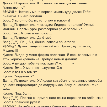
Данна_Потрошитель: Кто знает, тот никогда не скажет!
*таинственно*
#$^&!@*: Честно у меня первая мысль куда делся Тоби:
онанизм. Он его погубил.
Босс: У кого что болит, тот о том и говорит!
Данна_Потрошитель: *погладил Лидера по голове* Умный
мальчик. Первый урок разговорной речи запомнил.
Босс: Так... Что-то я не понял...
Данна_Потрошитель: Да ё-моё...
Bang(^_\\): Ппц. Вы, Данна, совсем обнаглели
#$^&!@*: Думаю, ведь что-то забыл. Привет, чу.. то есть,
Мудилы!!!
Кустик: Лидер, у меня форма палевная. Я весь зеленый и в
этой черной хреновине. Требую новый дизайн!
Босс: А шнурки тебе не погладить? ¬:_____:¬
Кустик: Эм... У меня нет шнурков. О.о
Босс: А вот я о том же.
Кустик: *задумался*
Данна_Потрошитель: У Лидера как обычно, странные способы
донести информацию до сотрудников. Зецу, он сказал - фиг
тебе.
Кустик: Ппц, баян.
Bang(^_\\): Плавно с нормального языка перешли на албанский
Босс: Олбанский рулез!
#$^&!@*: На олбанском акацки будет расшифровка: мудилы в