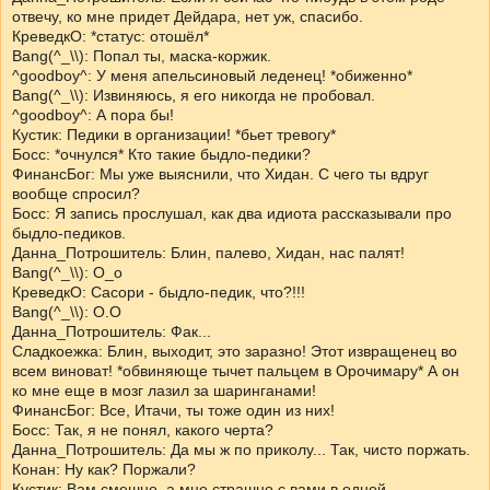
отвечу, ко мне придет Дейдара, нет уж, спасибо.
КреведкО: *статус: отошёл*
Bang(^_\\): Попал ты, маска-коржик.
^goodboy^: У меня апельсиновый леденец! *обиженно*
Bang(^_\\): Извиняюсь, я его никогда не пробовал.
^goodboy^: А пора бы!
Кустик: Педики в организации! *бьет тревогу*
Босс: *очнулся* Кто такие быдло-педики?
ФинансБог: Мы уже выяснили, что Хидан. С чего ты вдруг
вообще спросил?
Босс: Я запись прослушал, как два идиота рассказывали про
быдло-педиков.
Данна_Потрошитель: Блин, палево, Хидан, нас палят!
Bang(^_\\): О_о
КреведкО: Сасори - быдло-педик, что?!!!
Bang(^_\\): О.О
Данна_Потрошитель: Фак...
Сладкоежка: Блин, выходит, это заразно! Этот извращенец во
всем виноват! *обвиняюще тычет пальцем в Орочимару* А он
ко мне еще в мозг лазил за шаринганами!
ФинансБог: Все, Итачи, ты тоже один из них!
Босс: Так, я не понял, какого черта?
Данна_Потрошитель: Да мы ж по приколу... Так, чисто поржать.
Конан: Ну как? Поржали?
Кустик: Вам смешно, а мне страшно с вами в одной