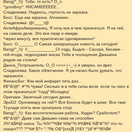
Bang(^_\\): Тоби, то есть? О_о
^goodboy^: КИСАМЕЕЕЕЕЕ...
Сладкоежка: Надеюсь, глупость не заразна.
Босс: Еще как заразна. Апчхииии...
Сладкоежка: @/____\@
АнтиАфроАмериканец: Я хочу кое в чем признаться. Я не гей,
на самом деле. Это все пиар и имидж.
*через минуту, все практически одновременно*
Босс: О:______:О Самая шокирующая новость за сегодня!
Bang(^_\\): //____________О\ пздц. Быдло - Сасори, Кисаме -
гей-ягода, леденцовая маска Тоби и посещение Джашина
рядом не стояли!
Данна_Потрошитель: О_О ===> (¬_¬) я уверен, он врет.
Сладкоежка: Какое облегчение. Я уж начал было думать, что
заразился...
ФинансБог: Фак мой инфаркт пять раз...
#$^&!@*: #^% Чувак! Сколько ж в тебе силы воли, если ты смог в
этом признаться! *горд* Молодец!
Оригами: Занятный сегодня денек...
ЭроDJ: Орочимару не гей?! Вся Коноха будет в шоке. Все-таки
Тсунаде опять мне проиграла спор.
Bang(^_\\): Как воспитательная работа, Хидан? Сработало?
#$^&!@*: Даже сам Джашин-сама не способен
J%^&$#@-sama: Ты %%^*%$# %№^% #%$#& %$*&^%* что-то
сказал??? ?^%# $?> ^:?№ O&^[xxx]$ )Y&Y ^)&^#^*&%$#