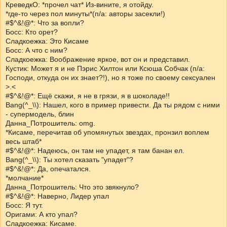
КреведкО: *прочел чат* Из-вините, я отойду.
*где-то через пол минуты*(п/а: авторы засекли!)
#$^&!@*: Что за вопли?
Босс: Кто орет?
Сладкоежка: Это Кисаме
Босс: А что с ним?
Сладкоежка: Воображение яркое, вот он и представил.
Кустик: Может я и не Пэрис Хилтон или Ксюша Собчак (п/а:
Господи, откуда он их знает?!), но я тоже по своему сексуален
>.<
#$^&!@*: Ещё скажи, я не в грязи, я в шоколаде!!
Bang(^_\\): Нашел, кого в пример привести. Да ты рядом с ними
- супермодель, блин
Данна_Потрошитель: omg.
*Кисаме, перечитав об упомянутых звездах, пронзил воплем
весь штаб*
#$^&!@*: Надеюсь, он там не упадет, я там банан ел.
Bang(^_\\): Ты хотел сказать "упадет"?
#$^&!@*: Да, опечатался.
*молчание*
Данна_Потрошитель: Что это звякнуло?
#$^&!@*: Наверно, Лидер упал
Босс: Я тут.
Оригами: А кто упал?
Сладкоежка: Кисаме.