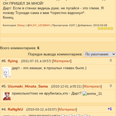
ОН ПРИШЕЛ ЗА МНОЙ!
Дарт: Если в стенах видишь руки, не пугайся - это глюки. Я
позову Тсунаде-сама к вам *горестно вздохнул*.
Конец.
Категория:
Юмор
| @
ALEX_UZUMAKI
| Просмотров: 4197 | Добавлено: 2010-03-08
Всего комментариев
:
6
Порядок вывода комментариев:
0
#6.
flying
[
Материал
]
(
2011-07-15
, в 19:57)
дарт - это какаши, в прошлых главах было )
0
#5.
Uzumaki_Hinata_Sama
[
Материал
]
(
2010-12-01
, в 05:21)
прикольно!токо не врубилась,кто - Дарт?
+1
#4.
RaNgIkU
[
Материал
]
(
2010-03-12
, в 03:07)