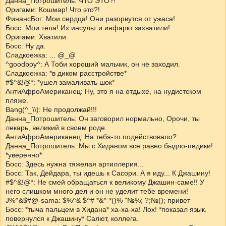
Данна_Потрошитель: ЧТО ЭТО?!
Оригами: Кошмар! Что это?!
ФинансБог: Мои сердца! Они разорвутся от ужаса!
Босс: Мои тела! Их инсульт и инфаркт захватили!
Оригами: Хватили.
Босс: Ну да.
Сладкоежка: ... @_@
^goodboy^: А Тоби хороший мальчик, он не заходил.
Сладкоежка: *в диком расстройстве*
#$^&!@*: *ушел замаливать шок*
АнтиАфроАмериканец: Ну, это я на отдыхе, на нудистском
пляже.
Bang(^_\\): Не продолжай!!!
Данна_Потрошитель: Он заговорил нормально, Орочи, ты
лекарь, великий в своем роде.
АнтиАфроАмериканец: На тебя-то подействовало?
Данна_Потрошитель: Мы с Хиданом все равно быдло-педики!
*уверенно*
Босс: Здесь нужна тяжелая артиллерия...
Босс: Так, Дейдара, ты идешь к Сасори. А я иду... К Джашину!
#$^&!@*: Не смей обращаться к великому Джашин-саме!! У
него слишком много дел и он не уделит тебе времени!
J%^&$#@-sama: $%^& $^# *&^ *()% "№%; ?;№(); привет
Босс: *тыча пальцем в Хидана* ха-ха-ха! Лох! *показал язык.
повернулся к Джашину* Салют, коллега.