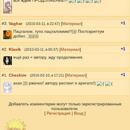
все ждём ПРОДОЛЖЕНИЕ!!!
+1
#3.
Vaghar
[
Материал
]
(
2010-03-11
, в 22:47)
Пацталом, тупо пацталоммм!!!))) Постскриптум
добил...)))))))
+1
#2.
Klasik
[
Материал
]
(
2010-03-11
, в 00:37)
ещё раз + автору, жду продолжения.
+1
#1.
Cheshire
[
Материал
]
(
2010-03-10
, в 17:21)
ахах.))) ржачно! автору респект и аригато!)
Добавлять комментарии могут только зарегистрированные
пользователи.
[
Регистрация
|
Вход
]