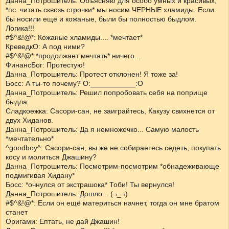
Данна_Потрошитель: Объясняю для особо умных и красивых,
*пс. читать сквозь строчки* мы носим ЧЕРНЫЕ хламиды. Если
бы носили еще и кожаные, были бы полностью быдлом.
Логика!!!
#$^&!@*: Кожаные хламиды.... *мечтает*
КреведкО: А под ними?
#$^&!@*:*продолжает мечтать* ничего...
ФинансБог: Протестую!
Данна_Потрошитель: Протест отклонен! Я тоже за!
Босс: А ты-то почему? О:___________:О
Данна_Потрошитель: Решил попробовать себя на поприще
быдла.
Сладкоежка: Сасори-сан, не заиграйтесь, Какузу свихнется от
двух Хиданов.
Данна_Потрошитель: Да я немножечко... Самую малость
*мечтательно*
^goodboy^: Сасори-сан, вы же не собираетесь седеть, покупать
косу и молиться Джашину?
Данна_Потрошитель: Посмотрим-посмотрим *обнадеживающе
подмигивая Хидану*
Босс: *очнулся от экстрашока* Тоби! Ты вернулся!
Данна_Потрошитель: Дошло... (¬_¬)
#$^&!@*: Если он ещё материться начнет, тогда он мне братом
станет
Оригами: Ептать, не дай Джашин!