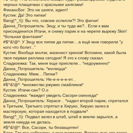
черных плащечках с красными шнягами!
ФинансБог: Это не шняги, идиот!
Кустик: Да! Это пипки!
Bang(^_\\): Вы что, совсем ослепли?! Это фигни!
Данна_Потрошитель: Зецу, и ты туда же?.. Если к вам
присоединится Итачи, я сниму парик и на черепе вырежу Skin!
*больная фантазия*
#$^&!@*: У Зецу все пипки да пипки... а ещё мне говорили "у
кого что болит..."
Кустик: Вообще молчи, мазохист хренов! Вспомни, какой была
твоя первая реплика сегодня! Я это к слову сказал.
Сладкоежка: Так, меня еще приплели... *недоуменно*
Данна_Потрошитель: *молицца*
Сладкоежка: Ммм... Пипки?
Данна_Потрошитель: Не-е-е-е-е-ет...
#$^&!@*: *множество ржужих смайликов*
Кустик: Итачи-сан? О.о
Сладкоежка: *жаждет увидеть Сасори-скинхеда*
Данна_Потрошитель: Херасе... *надел второй парик, спрятался
в Третьем, Третьего спрятал в Хируко, Хируко залез в
мастерскую, которая находится в подвале*
Bang(^_\\): Подвал залез в штаб, штаб в землю зарылся, а
земля никуда не делась.
#$^&!@*: Все, Сасори, ты беззащитен!
Босс: Так все собрались и мне внимаем. Вопрос дня: кто такие