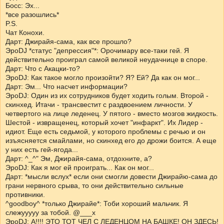
Босс: Эх...
*все разошлись*
P.S.
Чат Конохи.
Дарт: Джирайя-сама, как все прошло?
ЭроDJ *статус "депрессия"*: Орочимару все-таки гей. Я
действительно проиграл самой великой неудачнице в споре.
Дарт: Что с Акацки-то?
ЭроDJ: Как такое могло произойти? Я? Ей? Да как он мог...
Дарт: Эм... Что насчет информации?
ЭроDJ: Один из их сотрудников будет ходить голым. Второй -
скинхед. Итачи - трансвестит с раздвоением личности. У
четвертого на лице леденец. У пятого - вместо мозгов жидкость.
Шестой - извращенец, который хочет "инфаркт". Их Лидер -
идиот. Еще есть седьмой, у которого проблемы с речью и он
изъясняется смайлами, но скинхед его до дрожи боится. А еще
у них есть гей-ягода...
Дарт: ^_^" Эм, Джирайя-сама, отдохните, а?
ЭроDJ: Как я мог ей проиграть... Как он мог...
Дарт: *мысли вслух* если они смогли довести Джирайю-сама до
грани нервного срыва, то они действительно сильные
противники.
^goodboy^ *только Джирайе*: Тоби хороший мальчик. Я
слежууууу за тобой. @___x
ЭроDJ: А!!!! ЭТО ТОТ ЧЕЛ С ЛЕДЕНЦОМ НА БАШКЕ! ОН ЗДЕСЬ!