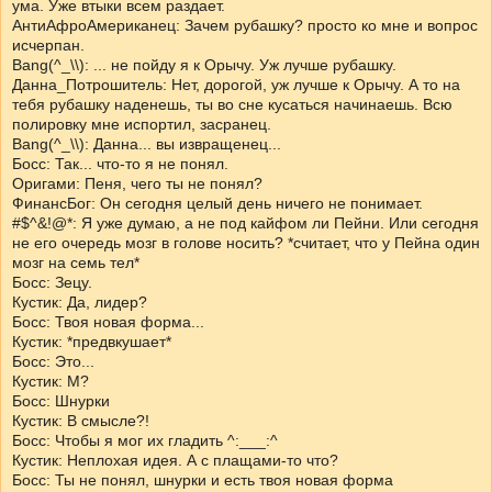
ума. Уже втыки всем раздает.
АнтиАфроАмериканец: Зачем рубашку? просто ко мне и вопрос
исчерпан.
Bang(^_\\): ... не пойду я к Орычу. Уж лучше рубашку.
Данна_Потрошитель: Нет, дорогой, уж лучше к Орычу. А то на
тебя рубашку наденешь, ты во сне кусаться начинаешь. Всю
полировку мне испортил, засранец.
Bang(^_\\): Данна... вы извращенец...
Босс: Так... что-то я не понял.
Оригами: Пеня, чего ты не понял?
ФинансБог: Он сегодня целый день ничего не понимает.
#$^&!@*: Я уже думаю, а не под кайфом ли Пейни. Или сегодня
не его очередь мозг в голове носить? *считает, что у Пейна один
мозг на семь тел*
Босс: Зецу.
Кустик: Да, лидер?
Босс: Твоя новая форма...
Кустик: *предвкушает*
Босс: Это...
Кустик: М?
Босс: Шнурки
Кустик: В смысле?!
Босс: Чтобы я мог их гладить ^:___:^
Кустик: Неплохая идея. А с плащами-то что?
Босс: Ты не понял, шнурки и есть твоя новая форма