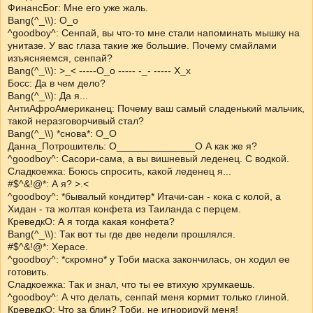
ФинансБог: Мне его уже жаль.
Bang(^_\\): О_о
^goodboy^: Сенпай, вы что-то мне стали напоминать мышку на
унитазе. У вас глаза такие же большие. Почему смайлами
изъясняемся, сенпай?
Bang(^_\\): >_< -----О_о ----- -_- ----- Х_х
Босс: Да в чем дело?
Bang(^_\\): Да я...
АнтиАфроАмериканец: Почему ваш самый сладенький мальчик,
такой неразговорчивый стал?
Bang(^_\\) *снова*: О_О
Данна_Потрошитель: О______________О А как же я?
^goodboy^: Сасори-сама, а вы вишневый леденец. С водкой.
Сладкоежка: Боюсь спросить, какой леденец я...
#$^&!@*: А я? >.<
^goodboy^: *бывалый кондитер* Итачи-сан - кока с колой, а
Хидан - та жолтая конфета из Таиланда с перцем.
КреведкО: А я тогда какая конфета?
Bang(^_\\): Так вот ты где две недели прошлялся.
#$^&!@*: Херасе.
^goodboy^: *скромно* у Тоби маска закончилась, он ходил ее
готовить.
Сладкоежка: Так и знал, что ты ее втихую хрумкаешь.
^goodboy^: А что делать, сенпай меня кормит только глиной.
КреведкО: Что за блин? Тоби, не игнорируй меня!