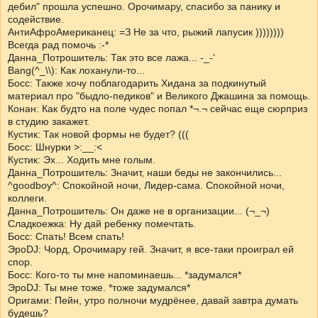
дебил" прошла успешно. Орочимару, спасибо за панику и
содействие.
АнтиАфроАмериканец: =З Не за что, рыжий лапусик ))))))))
Всегда рад помочь :-*
Данна_Потрошитель: Так это все лажа... -_-'
Bang(^_\\): Как лоханули-то...
Босс: Также хочу поблагодарить Хидана за подкинутый
материал про "быдло-педиков" и Великого Джашина за помощь.
Конан: Как будто на поле чудес попал *¬.¬ сейчас еще сюрприз
в студию закажет.
Кустик: Так новой формы не будет? (((
Босс: Шнурки >:__:<
Кустик: Эх... Ходить мне голым.
Данна_Потрошитель: Значит, наши беды не закончились...
^goodboy^: Спокойной ночи, Лидер-сама. Спокойной ночи,
коллеги.
Данна_Потрошитель: Он даже не в организации... (¬_¬)
Сладкоежка: Ну дай ребенку помечтать.
Босс: Спать! Всем спать!
ЭроDJ: Чорд, Орочимару гей. Значит, я все-таки проиграл ей
спор.
Босс: Кого-то ты мне напоминаешь... *задумался*
ЭроDJ: Ты мне тоже. *тоже задумался*
Оригами: Пейн, утро полночи мудрёнее, давай завтра думать
будешь?