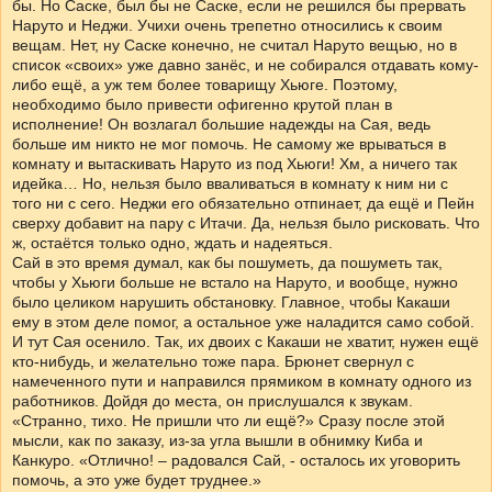
бы. Но Саске, был бы не Саске, если не решился бы прервать
Наруто и Неджи. Учихи очень трепетно относились к своим
вещам. Нет, ну Саске конечно, не считал Наруто вещью, но в
список «своих» уже давно занёс, и не собирался отдавать кому-
либо ещё, а уж тем более товарищу Хьюге. Поэтому,
необходимо было привести офигенно крутой план в
исполнение! Он возлагал большие надежды на Сая, ведь
больше им никто не мог помочь. Не самому же врываться в
комнату и вытаскивать Наруто из под Хьюги! Хм, а ничего так
идейка… Но, нельзя было вваливаться в комнату к ним ни с
того ни с сего. Неджи его обязательно отпинает, да ещё и Пейн
сверху добавит на пару с Итачи. Да, нельзя было рисковать. Что
ж, остаётся только одно, ждать и надеяться.
Сай в это время думал, как бы пошуметь, да пошуметь так,
чтобы у Хьюги больше не встало на Наруто, и вообще, нужно
было целиком нарушить обстановку. Главное, чтобы Какаши
ему в этом деле помог, а остальное уже наладится само собой.
И тут Сая осенило. Так, их двоих с Какаши не хватит, нужен ещё
кто-нибудь, и желательно тоже пара. Брюнет свернул с
намеченного пути и направился прямиком в комнату одного из
работников. Дойдя до места, он прислушался к звукам.
«Странно, тихо. Не пришли что ли ещё?» Сразу после этой
мысли, как по заказу, из-за угла вышли в обнимку Киба и
Канкуро. «Отлично! – радовался Сай, - осталось их уговорить
помочь, а это уже будет труднее.»