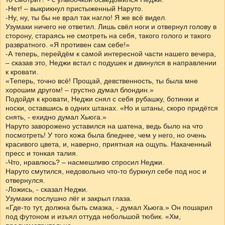
-Нет! – выкрикнул пристыженный Наруто.
-Ну, ну, ты бы не врал так нагло! Я же всё видел.
Узумаки ничего не ответил. Лишь свёл ноги и отвернул голову в
сторону, стараясь не смотреть на себя, такого голого и такого
развратного. «Я противен сам себе!»
-А теперь, перейдём к самой интересной части нашего вечера,
– сказав это, Неджи встал с подушек и двинулся в направлении
к кровати.
«Теперь, точно всё! Прощай, девственность, ты была мне
хорошим другом! – грустно думал блондин.»
Подойдя к кровати, Неджи снял с себя рубашку, ботинки и
носки, оставшись в одних штанах. «Но и штаны, скоро придётся
снять, - ехидно думал Хьюга.»
Наруто заворожено уставился на шатена, ведь было на что
посмотреть! У того кожа была бледнее, чем у него, но очень
красивого цвета, и, наверно, приятная на ощупь. Накаченный
пресс и тонкая талия.
-Что, нравлюсь? – насмешливо спросил Неджи.
Наруто смутился, недовольно что-то буркнул себе под нос и
отвернулся.
-Ложись, - сказал Неджи.
Узумаки послушно лёг и закрыл глаза.
«Где-то тут, должна быть смазка, - думал Хьюга.» Он пошарил
под футоном и изъял оттуда небольшой тюбик. «Хм,