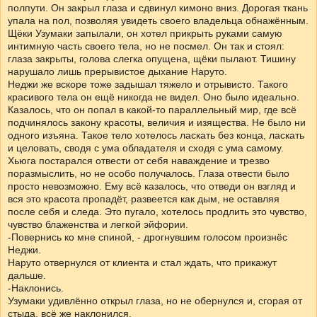
полпути. Он закрыл глаза и сдвинул кимоно вниз. Дорогая ткань
упала на пол, позволяя увидеть своего владельца обнажённым.
Щёки Узумаки запылали, он хотел прикрыть руками самую
интимную часть своего тела, но не посмел. Он так и стоял:
глаза закрыты, голова слегка опущена, щёки пылают. Тишину
нарушало лишь прерывистое дыхание Наруто.
Неджи же вскоре тоже задышал тяжело и отрывисто. Такого
красивого тела он ещё никогда не видел. Оно было идеально.
Казалось, что он попал в какой-то параллельный мир, где всё
подчинялось закону красоты, величия и изящества. Не было ни
одного изъяна. Такое тело хотелось ласкать без конца, ласкать
и целовать, сводя с ума обладателя и сходя с ума самому.
Хьюга постарался отвести от себя наваждение и трезво
поразмыслить, но не особо получалось. Глаза отвести было
просто невозможно. Ему всё казалось, что отведи он взгляд и
вся это красота пропадёт, развеется как дым, не оставляя
после себя и следа. Это пугало, хотелось продлить это чувство,
чувство блаженства и легкой эйфории.
-Повернись ко мне спиной, - дрогнувшим голосом произнёс
Неджи.
Наруто отвернулся от клиента и стал ждать, что прикажут
дальше.
-Наклонись.
Узумаки удивлённо открыл глаза, но не обернулся и, сгорая от
стыда, всё же наклонился.