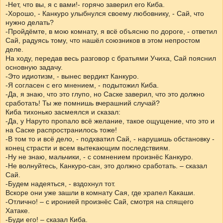
-Нет, что вы, я с вами!- горячо заверил его Киба.
-Хорошо, - Канкуро улыбнулся своему любовнику, - Сай, что
нужно делать?
-Пройдёмте, в мою комнату, я всё объясню по дороге, - ответил
Сай, радуясь тому, что нашёл союзников в этом непростом
деле.
На ходу, передав весь разговор с братьями Учиха, Сай пояснил
основную задачу.
-Это идиотизм, - вынес вердикт Канкуро.
-Я согласен с его мнением, - подытожил Киба.
-Да, я знаю, что это глупо, но Саске заверил, что это должно
сработать! Ты же помнишь вчерашний случай?
Киба тихонько засмеялся и сказал:
-Да, у Наруто пропало всё желание, такое ощущение, что это и
на Саске распространилось тоже!
-В том то и всё дело, - подхватил Сай, - нарушишь обстановку -
конец страсти и всем вытекающим последствиям.
-Ну не знаю, мальчики, - с сомнением произнёс Канкуро.
-Не волнуйтесь, Канкуро-сан, это должно сработать. – сказал
Сай.
-Будем надеяться, - вздохнул тот.
Вскоре они уже зашли в комнату Сая, где храпел Какаши.
-Отлично! – с иронией произнёс Сай, смотря на спящего
Хатаке.
-Буди его! – сказал Киба.