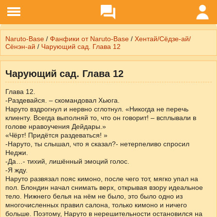
Naruto-Base
/
Фанфики от Naruto-Base
/
Хентай/Сёдзе-ай/
Сёнэн-ай
/
Чарующий сад. Глава 12
Чарующий сад. Глава 12
Глава 12.
-Раздевайся. – скомандовал Хьюга.
Наруто вздрогнул и нервно сглотнул. «Никогда не перечь
клиенту. Всегда выполняй то, что он говорит! – всплывали в
голове нравоучения Дейдары.»
«Чёрт! Придётся раздеваться! »
-Наруто, ты слышал, что я сказал?- нетерпеливо спросил
Неджи.
-Да…- тихий, лишённый эмоций голос.
-Я жду.
Наруто развязал пояс кимоно, после чего тот, мягко упал на
пол. Блондин начал снимать верх, открывая взору идеальное
тело. Нижнего белья на нём не было, это было одно из
многочисленных правил салона, только кимоно и ничего
больше. Поэтому, Наруто в нерешительности остановился на