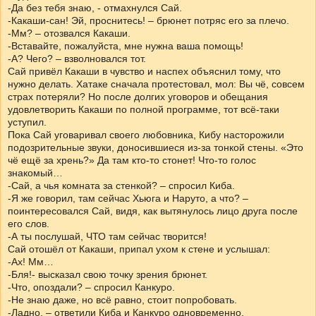
-Да без тебя знаю, - отмахнулся Сай.
-Какаши-сан! Эй, проснитесь! – брюнет потряс его за плечо.
-Мм? – отозвался Какаши.
-Вставайте, пожалуйста, мне нужна ваша помощь!
-А? Чего? – взволновался тот.
Сай привёл Какаши в чувство и наспех объяснил тому, что
нужно делать. Хатаке сначала протестовал, мол: Вы чё, совсем
страх потеряли? Но после долгих уговоров и обещания
удовлетворить Какаши по полной программе, тот всё-таки
уступил.
Пока Сай уговаривал своего любовника, Кибу насторожили
подозрительные звуки, доносившиеся из-за тонкой стены. «Это
чё ещё за хрень?» Да там кто-то стонет! Что-то голос
знакомый…
-Сай, а чья комната за стенкой? – спросил Киба.
-Я же говорил, там сейчас Хьюга и Наруто, а что? –
поинтересовался Сай, видя, как вытянулось лицо друга после
его слов.
-А ты послушай, ЧТО там сейчас творится!
Сай отошёл от Какаши, припал ухом к стене и услышал:
-Ах! Мм…
-Бля!- высказал свою точку зрения брюнет.
-Что, опоздали? – спросил Канкуро.
-Не знаю даже, но всё равно, стоит попробовать.
-Ладно, – ответили Киба и Канкуро одновременно.