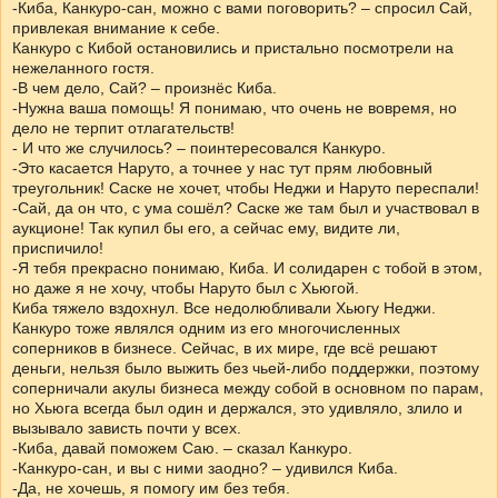
-Киба, Канкуро-сан, можно с вами поговорить? – спросил Сай,
привлекая внимание к себе.
Канкуро с Кибой остановились и пристально посмотрели на
нежеланного гостя.
-В чем дело, Сай? – произнёс Киба.
-Нужна ваша помощь! Я понимаю, что очень не вовремя, но
дело не терпит отлагательств!
- И что же случилось? – поинтересовался Канкуро.
-Это касается Наруто, а точнее у нас тут прям любовный
треугольник! Саске не хочет, чтобы Неджи и Наруто переспали!
-Сай, да он что, с ума сошёл? Саске же там был и участвовал в
аукционе! Так купил бы его, а сейчас ему, видите ли,
приспичило!
-Я тебя прекрасно понимаю, Киба. И солидарен с тобой в этом,
но даже я не хочу, чтобы Наруто был с Хьюгой.
Киба тяжело вздохнул. Все недолюбливали Хьюгу Неджи.
Канкуро тоже являлся одним из его многочисленных
соперников в бизнесе. Сейчас, в их мире, где всё решают
деньги, нельзя было выжить без чьей-либо поддержки, поэтому
соперничали акулы бизнеса между собой в основном по парам,
но Хьюга всегда был один и держался, это удивляло, злило и
вызывало зависть почти у всех.
-Киба, давай поможем Саю. – сказал Канкуро.
-Канкуро-сан, и вы с ними заодно? – удивился Киба.
-Да, не хочешь, я помогу им без тебя.