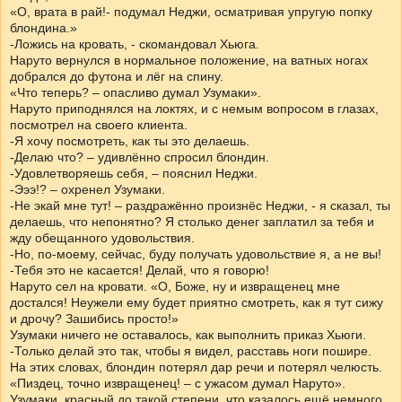
«О, врата в рай!- подумал Неджи, осматривая упругую попку
блондина.»
-Ложись на кровать, - скомандовал Хьюга.
Наруто вернулся в нормальное положение, на ватных ногах
добрался до футона и лёг на спину.
«Что теперь? – опасливо думал Узумаки».
Наруто приподнялся на локтях, и с немым вопросом в глазах,
посмотрел на своего клиента.
-Я хочу посмотреть, как ты это делаешь.
-Делаю что? – удивлённо спросил блондин.
-Удовлетворяешь себя, – пояснил Неджи.
-Эээ!? – охренел Узумаки.
-Не экай мне тут! – раздражённо произнёс Неджи, - я сказал, ты
делаешь, что непонятно? Я столько денег заплатил за тебя и
жду обещанного удовольствия.
-Но, по-моему, сейчас, буду получать удовольствие я, а не вы!
-Тебя это не касается! Делай, что я говорю!
Наруто сел на кровати. «О, Боже, ну и извращенец мне
достался! Неужели ему будет приятно смотреть, как я тут сижу
и дрочу? Зашибись просто!»
Узумаки ничего не оставалось, как выполнить приказ Хьюги.
-Только делай это так, чтобы я видел, расставь ноги пошире.
На этих словах, блондин потерял дар речи и потерял челюсть.
«Пиздец, точно извращенец! – с ужасом думал Наруто».
Узумаки, красный до такой степени, что казалось ещё немного,