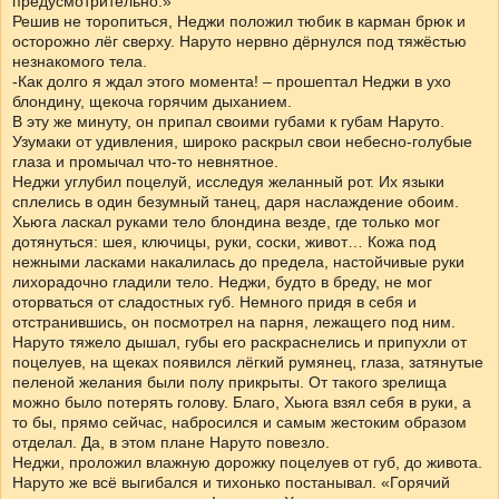
предусмотрительно.»
Решив не торопиться, Неджи положил тюбик в карман брюк и
осторожно лёг сверху. Наруто нервно дёрнулся под тяжёстью
незнакомого тела.
-Как долго я ждал этого момента! – прошептал Неджи в ухо
блондину, щекоча горячим дыханием.
В эту же минуту, он припал своими губами к губам Наруто.
Узумаки от удивления, широко раскрыл свои небесно-голубые
глаза и промычал что-то невнятное.
Неджи углубил поцелуй, исследуя желанный рот. Их языки
сплелись в один безумный танец, даря наслаждение обоим.
Хьюга ласкал руками тело блондина везде, где только мог
дотянуться: шея, ключицы, руки, соски, живот… Кожа под
нежными ласками накалилась до предела, настойчивые руки
лихорадочно гладили тело. Неджи, будто в бреду, не мог
оторваться от сладостных губ. Немного придя в себя и
отстранившись, он посмотрел на парня, лежащего под ним.
Наруто тяжело дышал, губы его раскраснелись и припухли от
поцелуев, на щеках появился лёгкий румянец, глаза, затянутые
пеленой желания были полу прикрыты. От такого зрелища
можно было потерять голову. Благо, Хьюга взял себя в руки, а
то бы, прямо сейчас, набросился и самым жестоким образом
отделал. Да, в этом плане Наруто повезло.
Неджи, проложил влажную дорожку поцелуев от губ, до живота.
Наруто же всё выгибался и тихонько постанывал. «Горячий