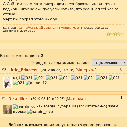
А Сай тем временем лихорадочно соображал, что же делать,
ведь он никак не ожидал услышать то, что услышал сейчас за
стенкой.
Чёрт бы побрал этого Хьюгу!
Категория:
Хентай/Сёдзе-ай/Сёнэн-ай
| @
Himitsu_Hoshi
| Просмотров: 1752 |
Добавлено: 2010-08-18
Всего комментариев
:
2
Порядок вывода комментариев:
0
#2.
Little_Princess
[
Материал
]
(
2012-08-23
, в 05:16)
ох))
+1
#1.
Nika_Elrik
[
Материал
]
(
2010-08-19
, в 10:03)
как всегда: субараши (восхитительно) ждем
продки
Добавлять комментарии могут только зарегистрированные