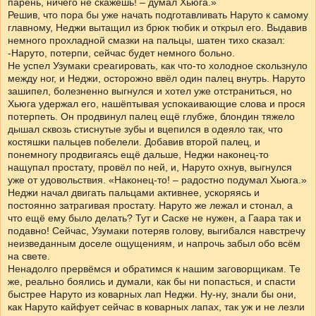
парень, ничего не скажешь! – думал Хьюга.»
Решив, что пора бы уже начать подготавливать Наруто к самому
главному, Неджи вытащил из брюк тюбик и открыл его. Выдавив
немного прохладной смазки на пальцы, шатен тихо сказал:
-Наруто, потерпи, сейчас будет немного больно.
Не успел Узумаки среагировать, как что-то холодное скользнуло
между ног, и Неджи, осторожно ввёл один палец внутрь. Наруто
зашипел, болезненно выгнулся и хотел уже отстраниться, но
Хьюга удержал его, нашёптывая успокаивающие слова и прося
потерпеть. Он продвинул палец ещё глубже, блондин тяжело
дышал сквозь стиснутые зубы и вцепился в одеяло так, что
костяшки пальцев побелели. Добавив второй палец, и
понемногу продвигаясь ещё дальше, Неджи наконец-то
нащупал простату, провёл по ней, и, Наруто охнув, выгнулся
уже от удовольствия. «Наконец-то! – радостно подумал Хьюга.»
Неджи начал двигать пальцами активнее, ускоряясь и
постоянно затрагивая простату. Наруто же лежал и стонал, а
что ещё ему было делать? Тут и Саске не нужен, а Гаара так и
подавно! Сейчас, Узумаки потеряв голову, выгибался навстречу
неизведанным доселе ощущениям, и напрочь забыл обо всём
на свете.
Ненадолго прервёмся и обратимся к нашим заговорщикам. Те
же, реально боялись и думали, как бы ни попасться, и спасти
быстрее Наруто из коварных лап Неджи. Ну-ну, знали бы они,
как Наруто кайфует сейчас в коварных лапах, так уж и не лезли