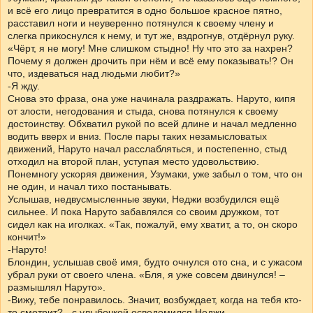
и всё его лицо превратится в одно большое красное пятно,
расставил ноги и неуверенно потянулся к своему члену и
слегка прикоснулся к нему, и тут же, вздрогнув, отдёрнул руку.
«Чёрт, я не могу! Мне слишком стыдно! Ну что это за нахрен?
Почему я должен дрочить при нём и всё ему показывать!? Он
что, издеваться над людьми любит?»
-Я жду.
Снова это фраза, она уже начинала раздражать. Наруто, кипя
от злости, негодования и стыда, снова потянулся к своему
достоинству. Обхватил рукой по всей длине и начал медленно
водить вверх и вниз. После пары таких незамысловатых
движений, Наруто начал расслабляться, и постепенно, стыд
отходил на второй план, уступая место удовольствию.
Понемногу ускоряя движения, Узумаки, уже забыл о том, что он
не один, и начал тихо постанывать.
Услышав, недвусмысленные звуки, Неджи возбудился ещё
сильнее. И пока Наруто забавлялся со своим дружком, тот
сидел как на иголках. «Так, пожалуй, ему хватит, а то, он скоро
кончит!»
-Наруто!
Блондин, услышав своё имя, будто очнулся ото сна, и с ужасом
убрал руки от своего члена. «Бля, я уже совсем двинулся! –
размышлял Наруто».
-Вижу, тебе понравилось. Значит, возбуждает, когда на тебя кто-
то смотрит? - с улыбочкой осведомился Неджи.