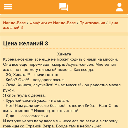
Naruto-Base
/
Фанфики от Naruto-Base
/
Приключения
/
Цена
желаний 3
Цена желаний 3
Хината
Куренай-сенсе­й все еще не может ходить с нами на миссии.
Она все еще переживает смерть Асумы-сенсея. Мне ее так
жаль, но я не могу ничем ей помочь. Как всегда.
- Эй, Хината!!! - кричит кто-то.
- Киба? Охаё! - поздоровалась я.
- Охаё! Хината, спускайся! У нас миссия! - он радостно махал
рукой.
Я спрыгнула с дерева.
- Куренай-сесней уже... - начала я.
- Нет! Нам дали миссию без нее! - ответил Киба. - Ранг С, но
жить-то можно? Наконец-то хоть что-то!
- Д-да... - согласилась я.
И вот уже через пару часов мы несемся по веткам в сторону
границы со Страной Ветра. Вроде там в небольших