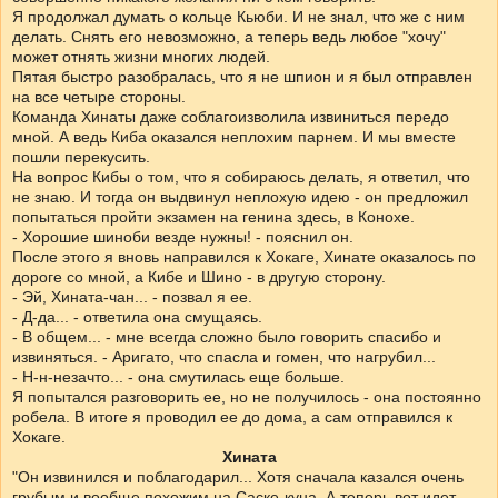
Я продолжал думать о кольце Кьюби. И не знал, что же с ним
делать. Снять его невозможно, а теперь ведь любое "хочу"
может отнять жизни многих людей.
Пятая быстро разобралась, что я не шпион и я был отправлен
на все четыре стороны.
Команда Хинаты даже соблагоизволила извиниться передо
мной. А ведь Киба оказался неплохим парнем. И мы вместе
пошли перекусить.
На вопрос Кибы о том, что я собираюсь делать, я ответил, что
не знаю. И тогда он выдвинул неплохую идею - он предложил
попытаться пройти экзамен на генина здесь, в Конохе.
- Хорошие шиноби везде нужны! - пояснил он.
После этого я вновь направился к Хокаге, Хинате оказалось по
дороге со мной, а Кибе и Шино - в другую сторону.
- Эй, Хината-чан... - позвал я ее.
- Д-да... - ответила она смущаясь.
- В общем... - мне всегда сложно было говорить спасибо и
извиняться. - Аригато, что спасла и гомен, что нагрубил...
- Н-н-незачто... - она смутилась еще больше.
Я попытался разговорить ее, но не получилось - она постоянно
робела. В итоге я проводил ее до дома, а сам отправился к
Хокаге.
Хината
"Он извинился и поблагодарил... Хотя сначала казался очень
грубым и вообще похожим на Саске-куна. А теперь вот идет