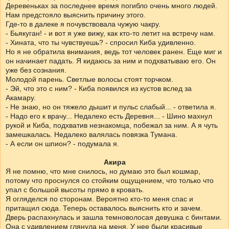
Деревеньках за последнее время погибло очень много людей.
Нам предстояло выяснить причину этого.
Где-то в далеке я почувствовала чужую чакру.
- Бьякуган! - и вот я уже вижу, как кто-то летит на встречу нам.
- Хината, что ты чувствуешь? - спросил Киба удивленно.
Но я не обратила внимания, ведь тот человек ранен. Еще миг и
он начинает падать. Я кидаюсь за ним и подхватываю его. Он
уже без сознания.
Молодой парень. Светлые волосы стоят торчком.
- Эй, что это с ним? - Киба появился из кустов вслед за
Акамару.
- Не знаю, но он тяжело дышит и пульс слабый... - ответила я.
- Надо его к врачу... Недалеко есть Деревня... - Шино махнул
рукой и Киба, подхватив незнакомца, побежал за ним. А я чуть
замешкалась. Недалеко валялась повязка Тумана.
- А если он шпион? - подумала я.
Акира
Я не помню, что мне снилось, но думаю это был кошмар,
потому что проснулся со стойким ощущением, что только что
упал с большой высоты прямо в кровать.
Я огляделся по сторонам. Вероятно кто-то меня спас и
притащил сюда. Теперь оставалось выяснить кто и зачем.
Дверь распахнулась и зашла темноволосая девушка с бинтами.
Она с удивлением глянула на меня. У нее были красивые