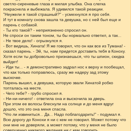
светло-сиреневые глаза и милая улыбка. Она слегка
покраснела и выбежала. Я удивился такой реакции.
"Неужели я такой страшный?" - усмехнулся я про себя.
И тут в комнату снова зашла та девушка, но с ней был еще и
парень с собакой.
- Ты кто такой? - неприязненно спросил он.
Не спроси он таким тоном, ты бы нормально ответил, а так...
- Не твое дело! - огрызнулся я.
- Вот видишь, Хината! Я же говорил, что он как все из Тумана! -
сказал парень. - Эй, ты, нам придется доставить тебя в Коноху.
Хотя если ты добровольно признаешься, что ты шпион, скидка
выйдет!
- Иди ты... - я демонстративно задрал нос к верху и пообещал,
что как только поправлюсь, сразу же надеру зад этому
выскочке.
Парень вышел, а девушка, которую звали Хинатой робко
топталась на месте.
- Чего тебе? - грубо спросил я.
- Ни-ни-ничего! - ответила она и выскочила за дверь.
При этом ее волосы блеснули на солнце и до меня вдруг
дошло, что это она меня спасла.
"Что ли извиниться... Да... Надо поблагодарить!" - подумал я.
Всю дорогу до Конохи я ни с кем не говорил. Может потому что
они мне не доверяли, а может потому, что у меня не было
совершенно никакого желания ни с кем говорить.