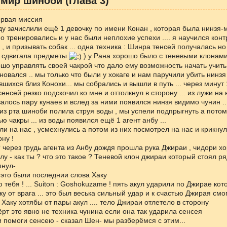
мир шиноби (глава 3)
ервая миссия
у зачислили ещё 1 девочку по имени Конан , которая была нинзя-м
о тренировались и у нас были неплохие успехи .... я научился кон
 , и призывать собак ... одна техника : Шинра тенсей получалась но
ка сдвигала предметы
) у Рана хорошо было с теневыми клонами
шо управлять своей чакрой что дало ему возможность начать учить Р
новался .. мы только что были у хокаге и нам паручили убить нинз
шихся близ Конохи... мы собрались и вышли в путь ... через минут 
енсей резко подскочил ко мне и оттолкнул в сторону ... из лужи на
алось пару кунаев и вслед за ними появился нинзя видимо чунин ....
 из рта шиноби полила струя воды , мы успели подпрыгнуть а потом
ю чакры ... из воды появился ещё 1 агент анбу ...
и на нас , усмехнулись а потом из них посмотрел на нас и крикнул
ону !
то ? через грудь агента из Анбу дождя прошла рука Джираи , чидори 
лу - как ты ? что это такое ? Теневой клон джираи который стоял ря
пнул-
 - это были последнии слова Хаку
ю тебя ! ... Suiton : Goshokuzame ! пять акул ударили по Джирае ко
ку от врага ... это был веська сильный удар и к счастью Джирая смо
 Хаку хотябы от пары акул .... тело Джираи отлетело в сторону
чёрт это явно не техника чунина если она так ударила сенсея
 и помоги сенсею - сказал Шен- мы разберёмся с этим...