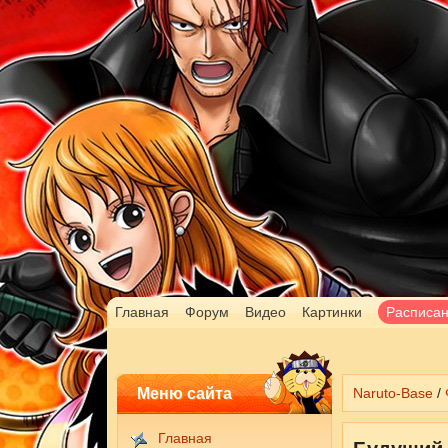
Главная
Форум
Видео
Картинки
Расписа
Меню сайта
Naruto-Base
/
Главная