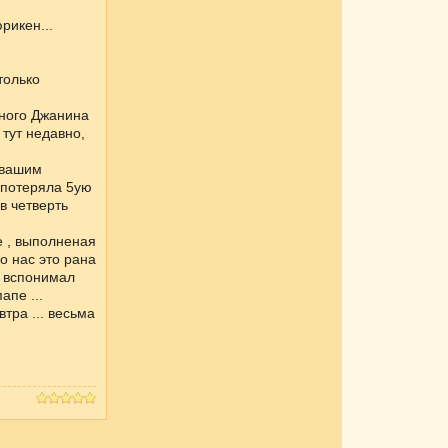
рикен...
только
тного Джанина
 тут недавно,
о вашим
 потеряла 5ую
в четверть
е , выполненая
о нас это рана
я вспонимал
апе ...
втра ... весьма