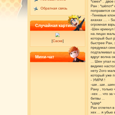
*смех* .. двое
Ран : *шёпот*
Обратная связь
поправится сен
-Теневые клон
ахахах .... - 
огромная взры
Случайная картинка
-Шен крикнул 
на лицах маль
который был р
[
Саске
]
быстрее Ран, э
предумал сенс
подталкивал ш
Мини-чат
вдруг волна о
... Шен упал н
видимо настол
нету 2ого мал
который уже по
- УМРИ !
-ши...ши...ши
Рану , только 
-хех ... что з
битвы ...
*удар*
Ран отлетел в 
хех ... я убью