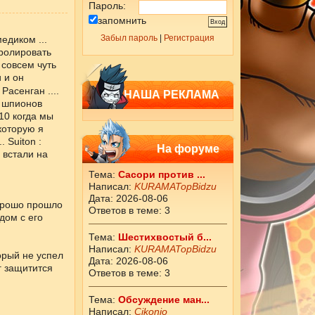
Пароль:
запомнить
Забыл пароль
|
Регистрация
едиком ...
тролировать
 совсем чуть
 и он
асенган ....
НАША РЕКЛАМА
я шпионов
10 когда мы
 которую я
 Suiton :
На форуме
 встали на
Тема:
Сасори против ...
Написал:
KURAMATopBidzu
Дата: 2026-08-06
хорошо прошло
Ответов в теме: 3
дом с его
Тема:
Шестихвостый б...
Написал:
KURAMATopBidzu
торый не успел
Дата: 2026-08-06
г защитится
Ответов в теме: 3
Тема:
Обсуждение ман...
Написал:
Cikоnio