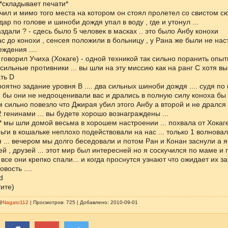
 *складывает печати*
очил и мимо того места на котором он стоял пролетел со свистом сю
ар по голове и шиноби дождя упал в воду , где и утонул ...
здали ? - сдесь было 5 человек в масках .. это было Анбу конохи
с до конохи , сенсея положили в больницу , у Рана же были не нас
ждения ....
 говорил Учиха (Хокаге) - одной техникой так сильно поранить опы
и сильные противники ... вы шли на эту миссию как на ранг С хотя вы
ать D
роятно задание уровня B .... два сильных шиноби дождя .... судя п
 бы они не недооценивали вас и дрались в полную силу коноха бы
ам сильно повезло что Джирая убил этого Анбу а второй и не дрался 
2 генинами ... вы будете хорошо вознаграждены ...
* мы шли домой весьма в хорошем настроении ... похвала от Хокаг
ньги в кошальке неплохо подействовали на нас ... только 1 волновал
 ... вечером мы долго беседовали и потом Ран и Конан заснули а 
й , друзей ... этот мир был интересней но я соскучился по маме и п
 все они крепко спали... и когда проснутся узнают что ожидает их за
вость ....
d
тите)
@
Nagato112
| Просмотров: 725 | Добавлено: 2010-09-01