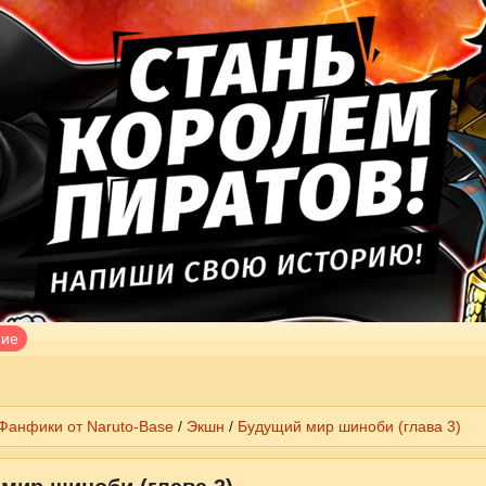
ние
Фанфики от Naruto-Base
/
Экшн
/
Будущий мир шиноби (глава 3)