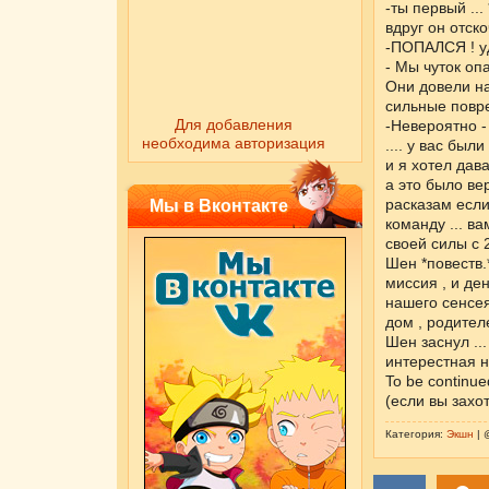
-ты первый ...
вдруг он отск
-ПОПАЛСЯ ! уд
- Мы чуток опа
Они довели на
сильные повре
Для добавления
-Невероятно -
необходима авторизация
.... у вас был
и я хотел дав
а это было ве
расказам если
Мы в Вконтакте
команду ... в
своей силы с 
Шен *повеств.
миссия , и де
нашего сенсея
дом , родителе
Шен заснул ...
интерестная но
To be continue
(если вы захо
Категория:
Экшн
| 