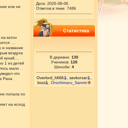
Дата: 2026-08-06
ение или не
Ответов в теме: 7486
Статистика
 на катон
тся ....
ну и название
орыв воздуха
В деревне:
130
 кунай....
Учеников:
126
о 1 из детей
Шиноби:
4
лось мало ..
увидел что
Overlord_h666
,
sevkorsar
,
на Рана
booi
,
Orochimaru_Sannin
 не попала по
лияет на исход