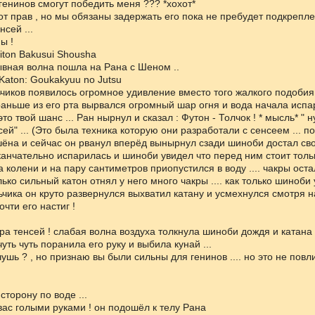
 генинов смогут победить меня ??? *хохот*
 от прав , но мы обязаны задержать его пока не пребудет подкрепл
сей ...
ы !
Suiton Bakusui Shousha
вная волна пошла на Рана с Шеном ..
Katon: Goukakyuu no Jutsu
чиков появилось огромное удивление вместо того жалкого подобия
аньше из его рта вырвался огромный шар огня и вода начала испаря
то твой шанс ... Ран нырнул и сказал : Футон - Толчок ! * мысль* " 
ей" ... (Это была техника которую они разработали с сенсеем ... п
ёна и сейчас он рванул вперёд вынырнул сзади шиноби достал свой
канчательно испарилась и шиноби увидел что перед ним стоит тольк
а колени и на пару сантиметров приопустился в воду .... чакры оста
ько сильный катон отнял у него много чакры .... как только шиноби 
ьчика он круто развернулся выхватил катану и усмехнулся смотря 
чти его настиг !
нра тенсей ! слабая волна воздуха толкнула шиноби дождя и катана
чуть чуть поранила его руку и выбила кунай ...
а чушь ? , но признаю вы были сильны для генинов .... но это не пов
сторону по воде ...
 вас голыми руками ! он подошёл к телу Рана