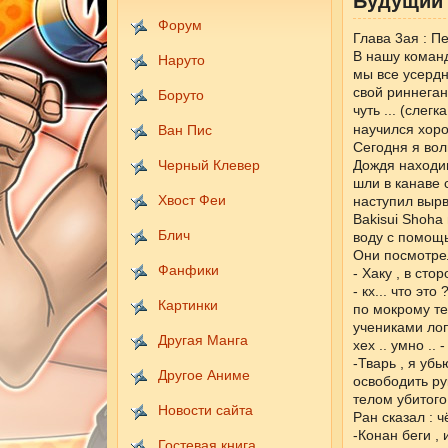
Будущий 
Форум
Глава 3ая : П
В нашу команд
Наруто
мы все усердн
свой риннеган
Боруто
чуть ... (слег
научился хоро
Ван Пис
Сегодня я вол
Черный Клевер
Дождя находив
шли в канаве с
Хвост Феи
наступил вырв
Bakisui Shoha
Блич
воду с помощь
Они посмотрел
Фанфики
- Хаку , в стор
- кх... что э
Картинки
по мокрому те
учениками ло
Другая Манга
хех .. умно ..
-Тварь , я убь
Другое Аниме
освободить ру
телом убитого
Новости сайта
Ран сказал : 
-Конан беги ,
Гостевая книга