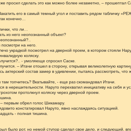
 же просил сделать это как можно более незаметно, – прошептал С
 Закатить его в самый темный угол и поставить рядом табличку «Р
 так конечно…
лички, что ли…
лать из него неопознанный объект?
неопознанный?..
з посмотри на него.
лечо украдкой посмотрел на дверной проем, в котором стояли Нару
инвалидную коляску.
получится?.. - умоляюще спросил Саске.
олучится. – Итачи отошел в сторону, открывая великолепную карти
сь актерский состав замер в удивлении, пытаясь рассмотреть, что 
вы там топчитесь? Вкатывайте, - еще раз скомандовал Итачи.
я в нерешительности. Наруто перехватил инициативу на себя и ус
рохотом протолкнул коляску через дверной проем.
ишина.
 – первым обрел голос Шикамару.
 ядовито констатировал Наруто, явно наслаждаясь ситуацией.
адцать - полная тишина.
ыл было рот, но немой ступор сделал свое дело, и следующий, вп