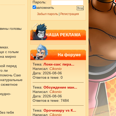
Пароль:
запомнить
Забыл пароль
|
Регистрация
овины головы
НАША РЕКЛАМА
мках.
ще с голым
На форуме
 на мирно
Тема:
Локи-сан: пира...
кой перед
Написал:
Cikоnio
то ли
Дата: 2026-08-06
, помочь Саю
Ответов в теме: 0
енатуральные
и сюжетное
Тема:
Обсуждение ман...
Написал:
Cikоnio
кудно-
Дата: 2026-08-06
Ответов в теме: 7484
Тема:
Орочимару vs К...
без тебя
Написал:
Cikоnio