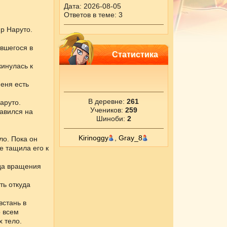
Дата: 2026-08-05
Ответов в теме: 3
р Наруто.
ившегося в
Статистика
инулась к
меня есть
В деревне:
261
аруто.
Учеников:
259
авился на
Шиноби:
2
Kirinoggy
,
Gray_8
ло. Пока он
е тащила его к
уда вращения
ть откуда
встань в
о всем
х тело.