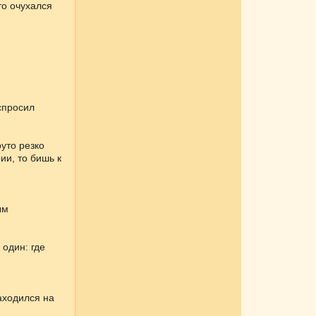
то очухался
спросил
уто резко
и, то бишь к
ым
один: где
аходился на