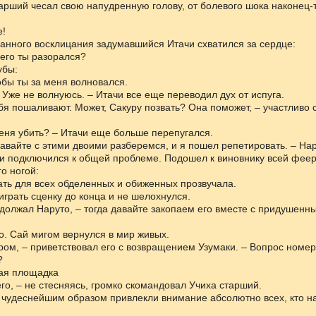
арший чесал свою напудренную голову, от болевого шока наконец-
е!
анного восклицания задумавшийся Итачи схватился за сердце:
Чего ты разорался?
убы:
тобы ты за меня волновался.
. Уже не волнуюсь. – Итачи все еще переводил дух от испуга.
ебя пошаливают. Может, Сакуру позвать? Она поможет, – участливо 
еня убить? – Итачи еще больше перепугался.
 давайте с этими двоими разберемся, и я пошел репетировать. – Нар
и подключился к общей проблеме. Подошел к виновнику всей феери
о ногой:
ать для всех обделенных и обиженных прозвучала.
грать сценку до конца и не шелохнулся.
одолжал Наруто, – тогда давайте закопаем его вместе с придушенн
. Сай мигом вернулся в мир живых.
ром, – приветствовал его с возвращением Узумаки. – Вопрос номер 
?
ая площадка
его, – не стесняясь, громко скомандовал Учиха старший.
 чудеснейшим образом привлекли внимание абсолютно всех, кто н