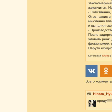
закономерный,
закончится. Н
- Собственно,
Ответ завис в
мысленно благ
и выпалил ско
- Производств
После задерж
уловить реак
физиономии, 
Наруто ехидно
Категория:
Юмор
|
Всего коммента
#8.
Hinata_Hy
проду!!!!!!