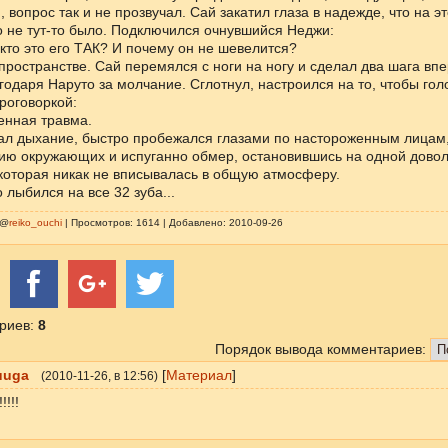
 вопрос так и не прозвучал. Сай закатил глаза в надежде, что на эт
о не тут-то было. Подключился очнувшийся Неджи:
 кто это его ТАК? И почему он не шевелится?
 пространстве. Сай перемялся с ноги на ногу и сделал два шага впе
одаря Наруто за молчание. Сглотнул, настроился на то, чтобы гол
роговоркой:
енная травма.
ал дыхание, быстро пробежался глазами по настороженным лицам,
цию окружающих и испуганно обмер, остановившись на одной дово
которая никак не вписывалась в общую атмосферу.
 лыбился на все 32 зуба...
 @
reiko_ouchi
| Просмотров: 1614 | Добавлено: 2010-09-26
риев
:
8
Порядок вывода комментариев:
uuga
[
Материал
]
(
2010-11-26
, в 12:56)
!!!!