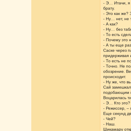
- Э… Итачи, я
брату.
- Это как же?
- Ну… нет, не
- А как?
- Ну… без таб
- То есть сде
- Почему это 
- А ты еще ра
Саске через п
придерживая 
- То есть не 
- Точно. Не п
обозрение. Ве
происходит.
- Ну же, что 
Сай замешкалс
подобающим г
Воцарилась т
- Э… Кто это?
- Режиссер, –
Еще секунд дв
- Чей?
- Наш.
Шикамару откр