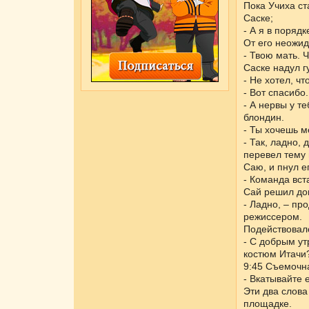
Пока Учиха ст
Саске;
- А я в порядк
От его неожид
- Твою мать. 
Саске надул г
- Не хотел, ч
- Вот спасибо
- А нервы у т
блондин.
- Ты хочешь м
- Так, ладно,
перевел тему 
Саю, и пнул ег
- Команда вст
Сай решил дои
- Ладно, – пр
режиссером.
Подействовало
- С добрым ут
костюм Итачи
9:45 Съемочн
- Вкатывайте 
Эти два слова
площадке.