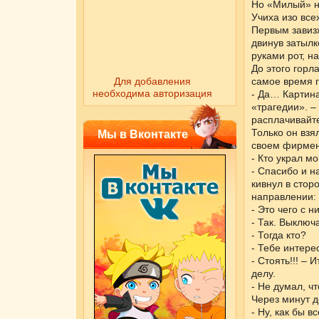
Но «Милый» не
Учиха изо все
Первым завизж
двинув затылк
руками рот, н
До этого горл
Для добавления
самое время г
необходима авторизация
- Да… Картин
«трагедии». –
расплачивайте
Только он взя
Мы в Вконтакте
своем фирменн
- Кто украл м
- Спасибо и н
кивнул в стор
направлении:
- Это чего с 
- Так. Выключ
- Тогда кто?
- Тебе интере
- Стоять!!! – 
делу.
- Не думал, ч
Через минут д
- Ну, как бы 