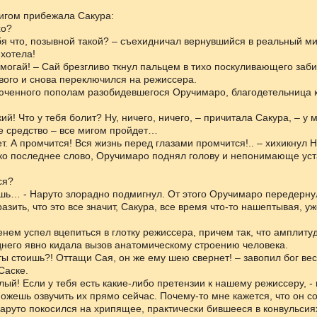
игом прибежала Сакура:
хо?
ебя что, позывной такой? – съехидничал вернувшийся в реальный ми
 хотела!
омогай! – Сай брезгливо ткнул пальцем в тихо поскуливающего заб
вого и снова переключился на режиссера.
юченного пополам разобидевшегося Оручимаро, благодетельница к
ий! Что у тебя болит? Ну, ничего, ничего, – причитала Сакура, – у 
е средство – все мигом пройдет…
ет. А промчится! Вся жизнь перед глазами промчится!.. – хихикнул Н
ко последнее слово, Оручимаро поднял голову и непонимающе уст
ся?
шь… - Наруто злорадно подмигнул. От этого Оручимаро передерну
азить, что это все значит, Сакура, все время что-то нашептывая, уж
нем успел вцепиться в глотку режиссера, причем так, что амплит
него явно кидала вызов анатомическому строению человека.
 ты стоишь?! Оттащи Сая, он же ему шею свернет! – завопил бог вес
Саске.
илый! Если у тебя есть какие-либо претензии к нашему режиссеру, - 
ожешь озвучить их прямо сейчас. Почему-то мне кажется, что он с
Наруто покосился на хрипящее, практически бившееся в конвульсия