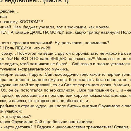
о недоволен!.. (часть 1)
оволен!..
бная
По-вашему, КОСТЮМ?!!
вничай. Нам бюджет урезали, вот и экономим, как можем.
МНЕ?!! А Какаше ДАЖЕ НА МОРДУ, вон, какую тряпку натянули! Пол
У него персонаж загадочный. Ну, роль такая, понимаешь?
?!! Роль ПЕДИКА, что ли?!!!
ак сразу… Посмотри на вещи с другой стороны, зато не жарко на съе
трел бы! Но ВОТ ЭТО даже ВЕЩЬЮ не назовешь!!! Может вы меня е
те ходить, чтоб потничков не было! – Сай взвыл и гневно уставился
тульчике экстравагантного мужичка.
римерки вышел Наруто. Сай лихорадочно тряс какой-то черной тряп
ра, постоянно тыкая ее ему в нос. Кого спасать, было непонятно: 
удушения этой же тряпкой, то ли Сая от тюремного срока. А может
 Ох, он бы потоптался по его сколиозу… Все припомнил бы… и «н
 щеках, дорисованные в последствии хирургическим скальпелем, 
ске, и начесы, от которых грех не облысеть, и…
ребывал в стране чудес, на «поле битвы» выплыл Оручимаро с пас
ой улыбкой:
, что случилось?
голоса Оручимаро Сай еще больше ощетинился:
 к черту деточка?!!! Гадюка с наклонностями трансвестита! Отвали, 