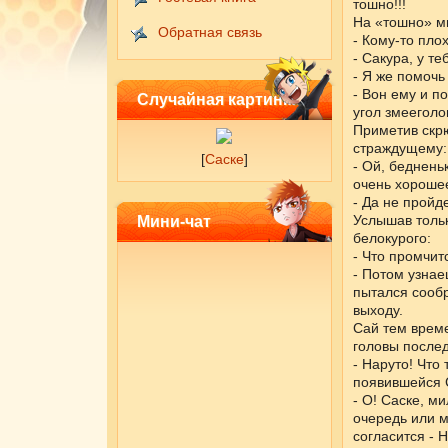
тошно!!!
На «тошно» м
Обратная связь
- Кому-то пло
- Сакура, у т
- Я же помочь
- Вон ему и п
Случайная картинка
угол змееголо
Приметив скр
страждущему:
[
Саске
]
- Ой, бедненьк
очень хороше
- Да не пройд
Услышав толь
Мини-чат
белокурого:
- Что промчит
- Потом узнае
пытался сообр
выходу.
Сай тем време
головы послед
- Наруто! Что
появившейся 
- О! Саске, м
очередь или м
согласится - 