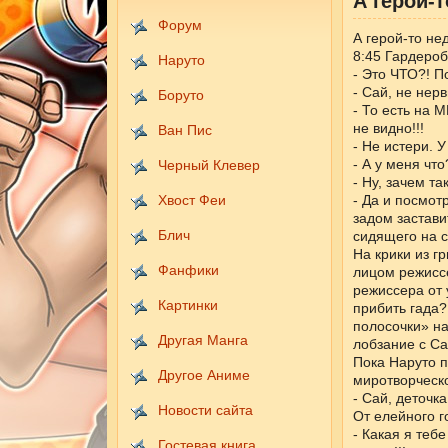
А герой-т
Форум
А герой-то нед
8:45 Гардеро
Наруто
- Это ЧТО?! 
- Сай, не нер
Боруто
- То есть на 
не видно!!!
Ван Пис
- Не истери. 
- А у меня что
Черный Клевер
- Ну, зачем т
Хвост Феи
- Да и посмо
задом застави
Блич
сидящего на с
На крики из г
Фанфики
лицом режиссе
режиссера от 
Картинки
прибить гада?
полосочки» на
Другая Манга
лобзание с Са
Пока Наруто п
Другое Аниме
миротворческ
- Сай, деточка
Новости сайта
От елейного 
- Какая я тебе
Гостевая книга