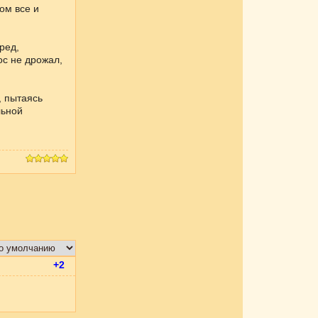
ом все и
ред,
ос не дрожал,
 пытаясь
льной
+2