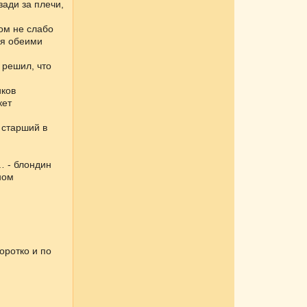
ади за плечи,
ом не слабо
ая обеими
 решил, что
иков
кет
 старший в
… - блондин
ном
оротко и по