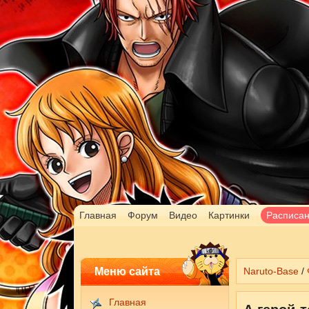
Главная
Форум
Видео
Картинки
Расписа
Меню сайта
Naruto-Base
/
Главная