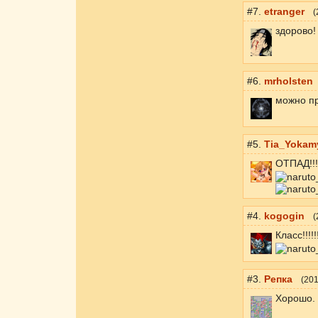
#7.
etranger
(
здорово!
#6.
mrholsten
можно п
#5.
Tia_Yokam
ОТПАД!!!!!!!!
#4.
kogogin
(
Класс!!!!!!
#3.
Репка
(
201
Хорошо.