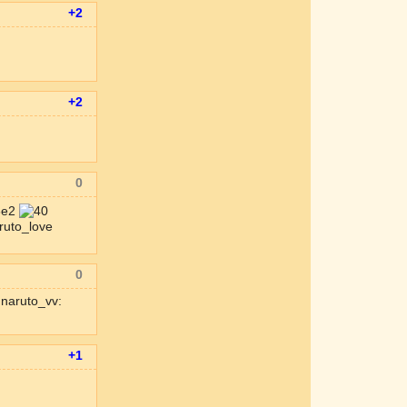
+2
+2
0
0
naruto_vv:
+1