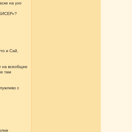
аске на ухо
ЕЖИСЕР»?
то и Сай,
ну на всеобщее
же там
лужливо с
олне