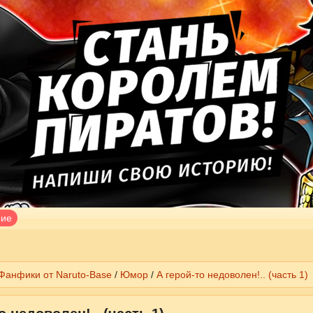
ние
Фанфики от Naruto-Base
/
Юмор
/
А герой-то недоволен!.. (часть 1)