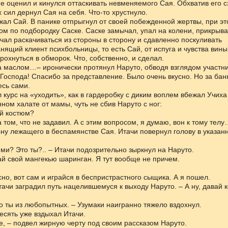
 оценил и кинулся оттаскивать невменяемого Сая. Обхватив его сз
х сил дернул Сая на себя. Что-то хрустнуло.
ал Сай. В панике отпрыгнул от своей побежденной жертвы, при эт
ом по подбородку Саске. Саске замычал, упал на колени, прикрыв
ачал раскачиваться из стороны в сторону и сдавленно поскуливать
анящий клиент психбольницы, то есть Сай, от испуга и чувства вины
рохнуться в обморок. Что, собственно, и сделал.
а маслом…– иронически протянул Наруто, обводя взглядом участн
 Господа! Спасибо за представление. Было очень вкусно. Но за бан
сь сами.
л курс на «уходить», как в гардеробку с диким воплем вбежал Учиха
ом халате от мамы, чуть не сбив Наруто с ног:
ой костюм?
а том, что не задавил. А с этим вопросом, я думаю, вон к тому телу
ону лежащего в беспамянстве Сая. Итачи повернул голову в указан
ними? Это ты?.. – Итачи подозрительно зыркнул на Наруто.
ай свой мангекью шаринган. Я тут вообще не причем.
сно, вот сам и играйся в беспристрастного сыщика. А я пошел.
Итачи заградил путь нацелившемуся к выходу Наруто. – А ну, давай к
то ты из любопытных. – Узумаки наигранно тяжело вздохнул.
есять уже вздыхал Итачи.
все, – подвел жирную черту под своим рассказом Наруто.