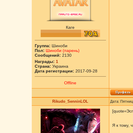
Каге
Группа:
Шиноби
Пол:
Шиноби (парень)
Сообщений:
2130
Награды:
1
Страна:
Украина
Дата регистрации:
2017-09-28
Offline
Rikudo_SenninLOL
Дата: Пятниц
[quote=Эсп
Я к тому, 