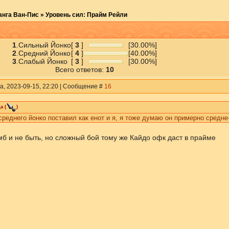
анга Ван-Пис
»
Уровень сил: Прайм Рейли
1
.
Сильный Йонко
[
3
]
[30.00%]
2
.
Средний Йонко
[
4
]
[40.00%]
3
.
Слабый Йонко
[
3
]
[30.00%]
Всего ответов:
10
а, 2023-09-15, 22:20 | Сообщение #
16
да
(
)
среднего йонко поставил как енот и я, я тоже думаю он примерно средн
б и не быть, но сложный бой тому же Кайдо офк даст в прайме