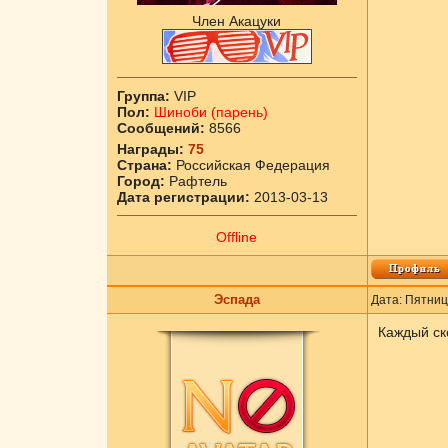
Член Акацуки
Группа:
VIP
Пол:
Шиноби (парень)
Сообщений:
8566
Награды:
75
Страна:
Российская Федерация
Город:
Рафтель
Дата регистрации:
2013-03-13
Offline
Эспада
Дата: Пятниц
Каждый ске