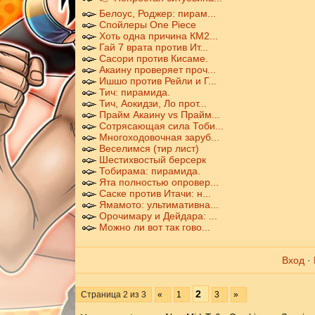
Белоус, Роджер: пирам...
Спойлеры One Piece
Хоть одна причина КМ2...
Гай 7 врата против Ит...
Сасори против Кисаме.
Акаину проверяет проч...
Ишшо против Рейли и Г...
Тич: пирамида.
Тич, Аокидзи, Ло прот...
Прайм Акаину vs Прайм...
Сотрясающая сила Тоби...
Многоходовочная заруб...
Веселимся (тир лист)
Шестихвостый берсерк
Тобирама: пирамида.
Ята полностью опровер...
Саске против Итачи: н...
Ямамото: ультимативна...
Орочимару и Дейдара: ...
Можно ли вот так гово...
Вход
·
2
Страница
2
из
3
«
1
3
»