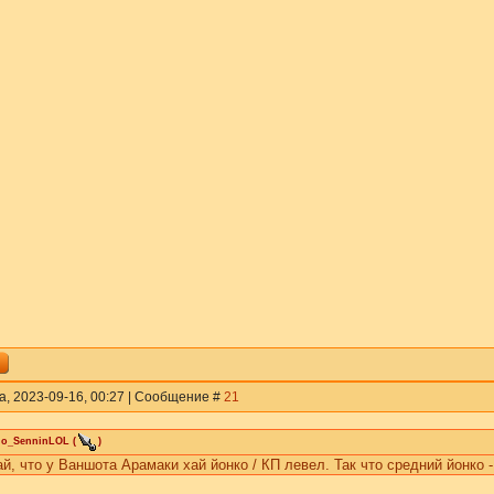
а, 2023-09-16, 00:27 | Сообщение #
21
do_SenninLOL
(
)
й, что у Ваншота Арамаки хай йонко / КП левел. Так что средний йонко -