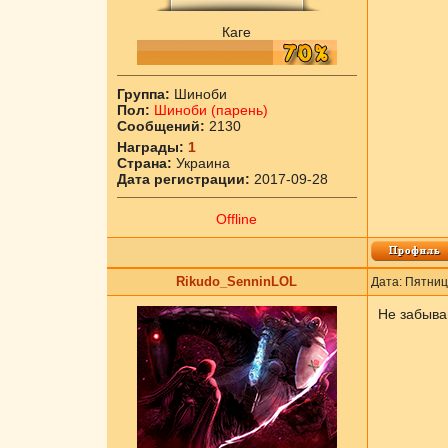
Каге
Группа:
Шиноби
Пол:
Шиноби (парень)
Сообщений:
2130
Награды:
1
Страна:
Украина
Дата регистрации:
2017-09-28
Offline
Rikudo_SenninLOL
Дата: Пятниц
Не забывай