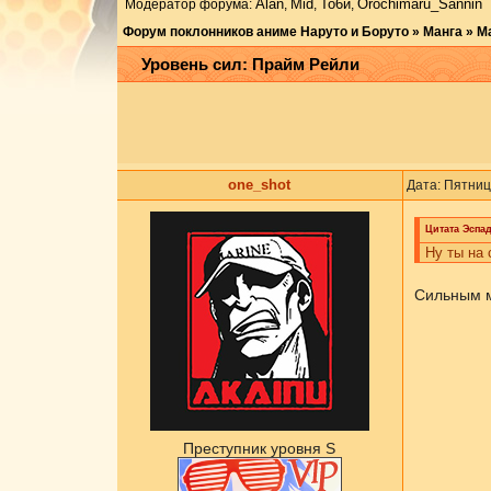
Аlаn
Mid
То6и
Orochimaru_Sannin
Модератор форума:
,
,
,
Форум поклонников аниме Наруто и Боруто
»
Манга
»
М
Уровень сил: Прайм Рейли
one_shot
Дата: Пятниц
Цитата
Эспа
Ну ты на 
Сильным м
Преступник уровня S