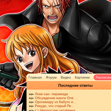
Главная
Форум
Видео
Картинки
Расписа
Последние ответы
Локи-сан: пирамида
Обсуждение манги One ...
Орочимару vs Кабуто и...
Рикудо, что старый Ре...
👉 Непростая ситуёвина...