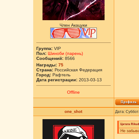
Член Акацуки
Группа:
VIP
Пол:
Шиноби (парень)
Сообщений:
8566
Награды:
75
Страна:
Российская Федерация
Город:
Рафтель
Дата регистрации:
2013-03-13
Offline
one_shot
Дата: Суббот
Цитата
Riku
Не забыва