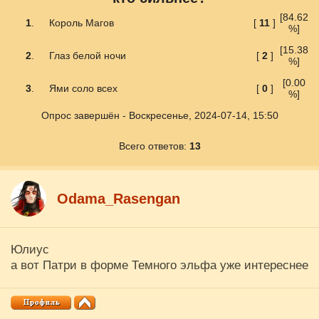
[84.62
1
.
Король Магов
[
11
]
%]
[15.38
2
.
Глаз белой ночи
[
2
]
%]
[0.00
3
.
Ями соло всех
[
0
]
%]
Опрос завершён - Воскресенье, 2024-07-14, 15:50
Всего ответов:
13
Odama_Rasengan
Юлиус
а вот Патри в форме Темного эльфа уже интереснее