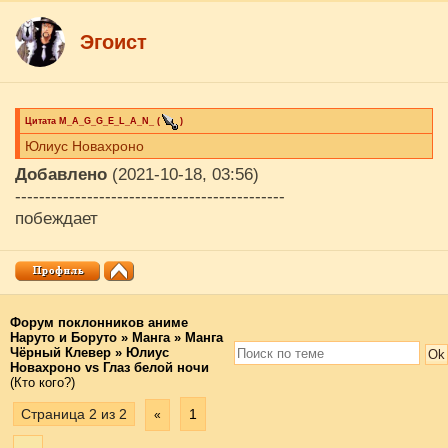
Эгоист
Цитата
M_A_G_G_E_L_A_N_
(
)
Юлиус Новахроно
Добавлено
(2021-10-18, 03:56)
---------------------------------------------
побеждает
Форум поклонников аниме
Наруто и Боруто
»
Манга
»
Манга
Чёрный Клевер
»
Юлиус
Новахроно vs Глаз белой ночи
(Кто кого?)
Страница
2
из
2
1
«