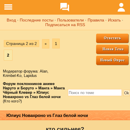
Вход
·
Последние посты
·
Пользователи
·
Правила
·
Искать
·
Подписаться на RSS
Страница
2
из
2
1
«
2
Модератор форума:
Аlаn
,
Krimbel-Ko
,
Lapidus
Форум поклонников аниме
Наруто и Боруто
»
Манга
»
Манга
Чёрный Клевер
»
Юлиус
Новахроно vs Глаз белой ночи
(Кто кого?)
Юлиус Новахроно vs Глаз белой ночи
кто сильнее?