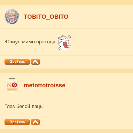
ТОBITO_OBITO
Юлиус мимо проходя
metottotroisse
Глаз белой пацы