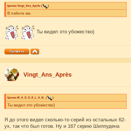
Цитата
Vingt_Ans_Après
(
)
В пэйнте жи.
Ты видел это убожество)
Vingt_Ans_Après
Цитата
M_A_G_G_E_L_A_N_
(
)
Ты видел это убожество)
Я до этого видел сколько-то серий из остальных 62-
ух, так что был готов. Ну и 167 серию Шиппудена