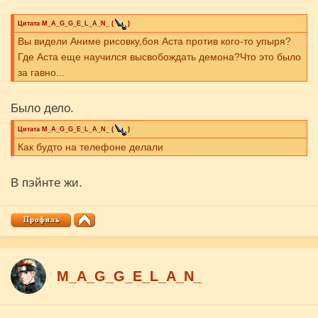
Цитата
M_A_G_G_E_L_A_N_
(
)
Вы видели Аниме рисовку,боя Аста против кого-то упыря?
Где Аста еще научился высвобождать демона?Что это было
за гавно...
Было дело.
Цитата
M_A_G_G_E_L_A_N_
(
)
Как будто на телефоне делали
В пэйнте жи.
M_A_G_G_E_L_A_N_