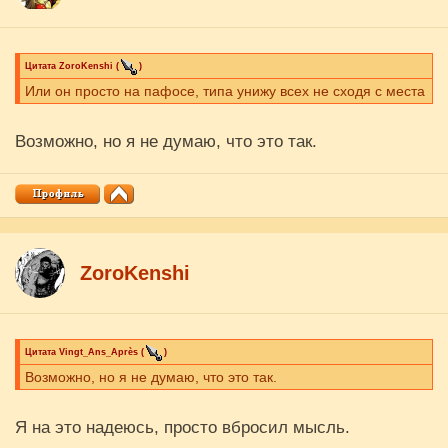
Цитата
ZoroKenshi
(
)
Или он просто на пафосе, типа унижу всех не сходя с места
Возможно, но я не думаю, что это так.
ZoroKenshi
Цитата
Vingt_Ans_Après
(
)
Возможно, но я не думаю, что это так.
Я на это надеюсь, просто вбросил мысль.