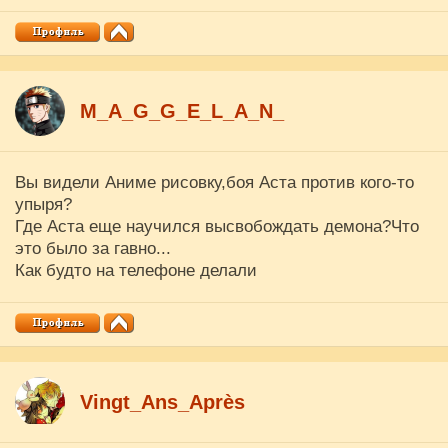
M_A_G_G_E_L_A_N_
Вы видели Аниме рисовку,боя Аста против кого-то
упыря?
Где Аста еще научился высвобождать демона?Что
это было за гавно...
Как будто на телефоне делали
Vingt_Ans_Après