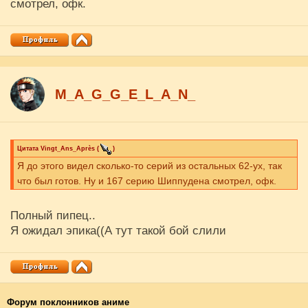
смотрел, офк.
M_A_G_G_E_L_A_N_
Цитата
Vingt_Ans_Après
(
)
Я до этого видел сколько-то серий из остальных 62-ух, так
что был готов. Ну и 167 серию Шиппудена смотрел, офк.
Полный пипец..
Я ожидал эпика((А тут такой бой слили
Форум поклонников аниме