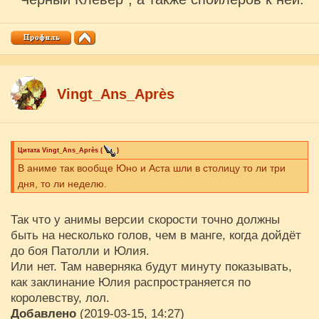
Vingt_Ans_Après
Цитата
Vingt_Ans_Après
(
)
В аниме так вообще Юно и Аста шли в столицу то ли три
дня, то ли неделю.
Так что у анимы версии скорости точно должны
быть на несколько голов, чем в манге, когда дойдёт
до боя Патолли и Юлия.
Или нет. Там наверняка будут минуту показывать,
как заклинание Юлия распространяется по
королевству, лол.
Добавлено
(2019-03-15, 14:27)