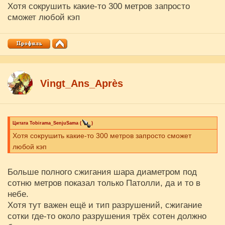
Хотя сокрушить какие-то 300 метров запросто
сможет любой кэп
Vingt_Ans_Après
Цитата
Tobirama_SenjuSama
(
)
Хотя сокрушить какие-то 300 метров запросто сможет
любой кэп
Больше полного сжигания шара диаметром под
сотню метров показал только Патолли, да и то в
небе.
Хотя тут важен ещё и тип разрушений, сжигание
сотки где-то около разрушения трёх сотен должно