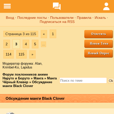
Вход
·
Последние посты
·
Пользователи
·
Правила
·
Искать
·
Подписаться на RSS
Страница
3
из
115
1
«
2
3
4
5
…
114
115
»
Модератор форума:
Аlаn
,
Krimbel-Ko
,
Lapidus
Форум поклонников аниме
Наруто и Боруто
»
Манга
»
Манга
Чёрный Клевер
»
Обсуждение
манги Black Clover
Обсуждение манги Black Clover