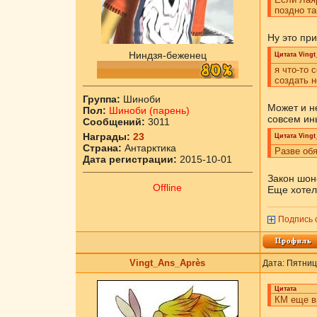
поздно та
Ну это при
Ниндзя-беженец
Цитата
Vingt
я что-то 
создать н
Группа:
Шиноби
Может и не
Пол:
Шиноби (парень)
совсем ин
Сообщений:
3011
Награды:
23
Цитата
Vingt
Страна:
Антарктика
Разве обя
Дата регистрации:
2015-10-01
Закон шон
Offline
Еще хотел
Подпись 
Vingt_Ans_Après
Дата: Пятниц
Цитата
КМ еще вр