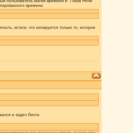
ный пользователь магии времени и "Глаза Ночи"
опированного времени.
ость, кстати, что копируется только то, которое
жался и задел Лихта.
замаскировался под подданных короля, то рано или