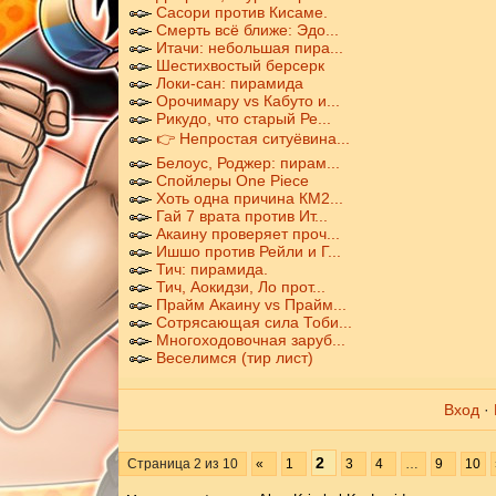
Сасори против Кисаме.
Смерть всё ближе: Эдо...
Итачи: небольшая пира...
Шестихвостый берсерк
Локи-сан: пирамида
Орочимару vs Кабуто и...
Рикудо, что старый Ре...
👉 Непростая ситуёвина...
Белоус, Роджер: пирам...
Спойлеры One Piece
Хоть одна причина КМ2...
Гай 7 врата против Ит...
Акаину проверяет проч...
Ишшо против Рейли и Г...
Тич: пирамида.
Тич, Аокидзи, Ло прот...
Прайм Акаину vs Прайм...
Сотрясающая сила Тоби...
Многоходовочная заруб...
Веселимся (тир лист)
Вход
·
2
Страница
2
из
10
«
1
3
4
…
9
10