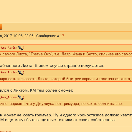
а, 2017-10-06, 23:05 | Сообщение #
17
_Ans_Après
(
)
 самого Лихта, "Третье Око", т.е. Лаяр, Фана и Ветто, сильнее его самог
абленного Лихта. В ином случае странно получается.
_Ans_Après
(
)
аяра есть и скорость Лихта, который быстрее короля и толстенная книга,
ился с Лихтом, КМ тем более сможет.
_Ans_Après
(
)
ечно, вариант, что у Джулиуса нет гримуара, но как-то сомнительно.
н может не юзать гримуар. Ну и одного хроностазиса должно хватит
КМ еще могут быть защитные техники от своих собственных.