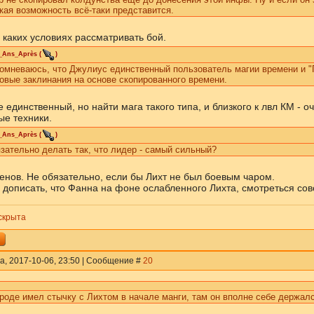
кая возможность всё-таки представится.
 каких условиях рассматривать бой.
_Ans_Après
(
)
сомневаюсь, что Джулиус единственный пользователь магии времени и "Г
овые заклинания на основе скопированного времени.
 единственный, но найти мага такого типа, и близкого к лвл КМ - 
ые техники.
_Ans_Après
(
)
зательно делать так, что лидер - самый сильный?
енов. Не обязательно, если бы Лихт не был боевым чаром.
 дописать, что Фанна на фоне ослабленного Лихта, смотреться сов
скрыта
а, 2017-10-06, 23:50 | Сообщение #
20
оде имел стычку с Лихтом в начале манги, там он вполне себе держалс