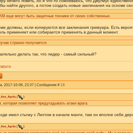
яру нечего ловить, но я что-то сомневаюсь, что Джулиус единствен
 бы найти другого, а потом создать новые заклинания на основе ск
КМ еще могут быть защитные техники от своих собственных.
же должны, если копируются все заклинания гримуара. Есть вероятн
ель применяет или собирается применять в данный момент.
учае странно получается.
зательно делать так, что лидер - самый сильный?
скрыта
а, 2017-10-06, 23:37 | Сообщение #
19
_Ans_Après
(
)
и, которая позволяет предугадывать атаки врага.
оде имел стычку с Лихтом в начале манги, там он вполне себе дер
_Ans_Après
(
)
 не скопировал колдунства ещё до донесения этой инфы. Ну и если он 