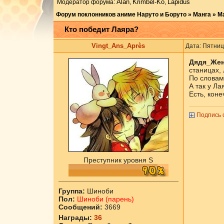
Аlаn
Krimbel-Ko
Lapidus
Модератор форума:
,
,
Форум поклонников аниме Наруто и Боруто
»
Манга
»
М
Кто победит Лаяра?
Vingt_Ans_Après
Дата: Пятниц
Дядя_Же
станицах, 
По словам 
А так у Ла
Есть, коне
Подпись 
Преступник уровня S
Группа:
Шиноби
Пол:
Шиноби (парень)
Сообщений:
3669
Награды:
36