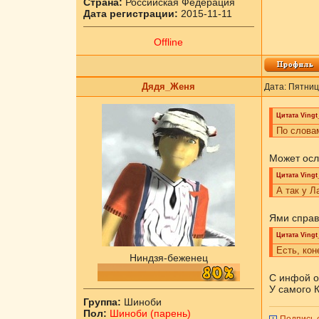
Страна:
Российская Федерация
Дата регистрации:
2015-11-11
Offline
Дядя_Женя
Дата: Пятниц
Цитата
Vingt
По словам
Может осл
Цитата
Vingt
А так у Л
Ями справ
Цитата
Vingt
Есть, кон
Ниндзя-беженец
С инфой о
У самого 
Группа:
Шиноби
Пол:
Шиноби (парень)