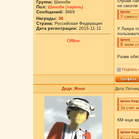
случае Ла
Группа:
Шиноби
не смогли
Пол:
Шиноби (парень)
Сообщений:
3669
Цитата
У самого 
Награды:
36
Страна:
Российская Федерация
Дата регистрации:
2015-11-11
У Лаяра то
пользоват
Offline
Цитата
В ином сл
Разве обя
Подпись 
Дядя_Женя
Дата: Пятниц
Цитата
Vingt
За счет к
КМ еще вр
Цитата
Vingt
Если Лаяр