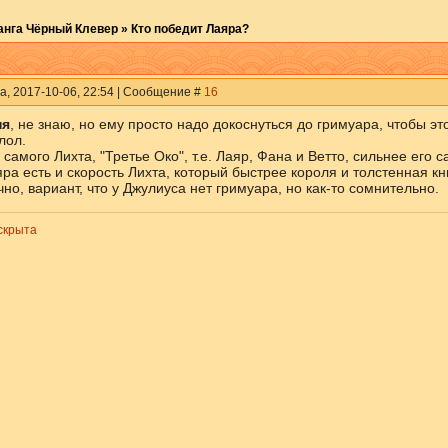
анга Чёрный Клевер
»
Кто победит Лаяра?
а, 2017-10-06, 22:54 | Сообщение #
16
ня
, не знаю, но ему просто надо докоснуться до гримуара, чтобы э
лол.
самого Лихта, "Третье Око", т.е. Лаяр, Фана и Ветто, сильнее его с
яра есть и скорость Лихта, который быстрее короля и толстенная кн
чно, вариант, что у Джулиуса нет гримуара, но как-то сомнительно.
скрыта