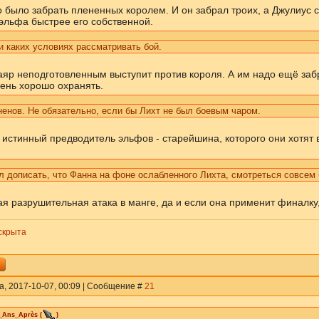
 было забрать плененных королем. И он забрал троих, а Джулиус с
 эльфа быстрее его собственной.
и каких условиях рассматривать бой.
аяр неподготовленным выступит против короля. А им надо ещё забр
ень хорошо охранять.
енов. Не обязательно, если бы Лихт не был боевым чаром.
о истинный предводитель эльфов - старейшина, которого они хотят 
 дописать, что Фанна на фоне ослабленного Лихта, смотреться совсем 
я разрушительная атака в манге, да и если она применит финалку, 
скрыта
а, 2017-10-07, 00:09 | Сообщение #
21
_Ans_Après
(
)