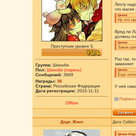
Лихту надо
что магия
Цитата
Ну это пр
Вряд ли Л
должны оч
Цитата
Преступник уровня S
Закон шон
Раз так, т
заменяет.
Группа:
Шиноби
Пол:
Шиноби (парень)
Цитата
Сообщений:
3669
Еще хотел
Награды:
36
Страна:
Российская Федерация
У неё сама
Дата регистрации:
2015-11-11
Подпись 
Offline
Дядя_Женя
Дата: Суббот
Цитата
Vingt