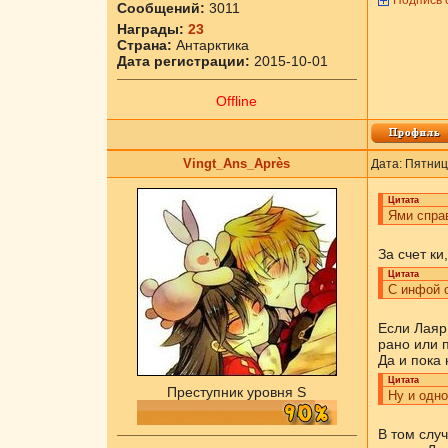
Подпись 
Сообщений:
3011
Награды:
23
Страна:
Антарктика
Дата регистрации:
2015-10-01
Offline
Vingt_Ans_Après
Дата: Пятниц
Цитата
Ями спра
За счет ки
Цитата
С инфой о
Если Лаяр
рано или п
Да и пока 
Цитата
Преступник уровня S
Ну и одно
В том слу