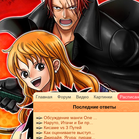
Главная
Форум
Видео
Картинки
Расписа
Последние ответы
Обсуждение манги One ...
Наруто, Итачи и Би пр...
Кисаме vs 3 Путей
Как оцениваете выступ...
Джирайя, Ягура: пирам...