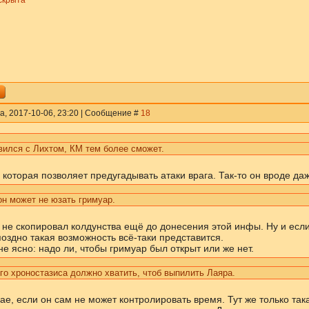
скрыта
а, 2017-10-06, 23:20 | Сообщение #
18
вился с Лихтом, КМ тем более сможет.
, которая позволяет предугадывать атаки врага. Так-то он вроде да
н может не юзать гримуар.
 не скопировал колдунства ещё до донесения этой инфы. Ну и если
оздно такая возможность всё-таки представится.
не ясно: надо ли, чтобы гримуар был открыт или же нет.
го хроностазиса должно хватить, чтоб выпилить Лаяра.
чае, если он сам не может контролировать время. Тут же только та