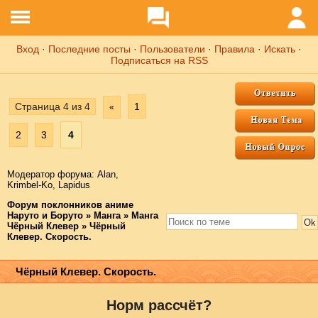
Вход
·
Последние посты
·
Пользователи
·
Правила
·
Искать
·
Подписаться на RSS
Страница
4
из
4
1
«
2
3
4
Модератор форума:
Аlаn
,
Krimbel-Ko
,
Lapidus
Форум поклонников аниме
Наруто и Боруто
»
Манга
»
Манга
Чёрный Клевер
»
Чёрный
Клевер. Скорость.
Чёрный Клевер. Скорость.
Норм рассчёт?