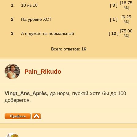
[18.75
1
.
10 из 10
[
3
]
%]
[6.25
2
.
На уровне ХСТ
[
1
]
%]
[75.00
3
.
А я думал ты нормальный
[
12
]
%]
Всего ответов:
16
Pain_Rikudo
Vingt_Ans_Après
, да норм, пускай хотя бы до 100
доберется.