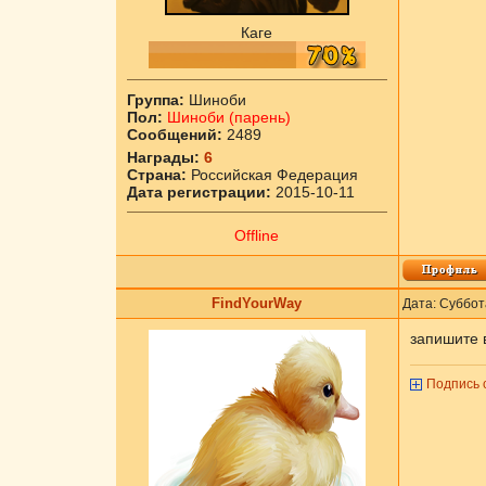
Каге
Группа:
Шиноби
Пол:
Шиноби (парень)
Сообщений:
2489
Награды:
6
Страна:
Российская Федерация
Дата регистрации:
2015-10-11
Offline
FindYourWay
Дата: Суббот
запишите в
Подпись 