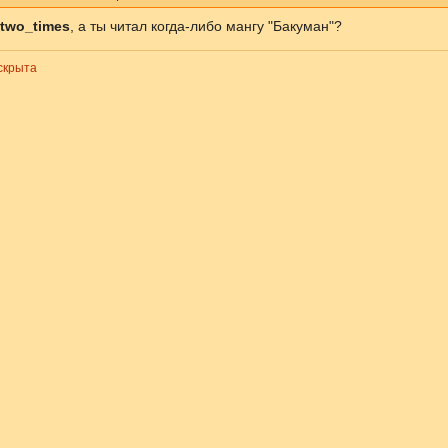
two_times
, а ты читал когда-либо мангу "Бакуман"?
скрыта