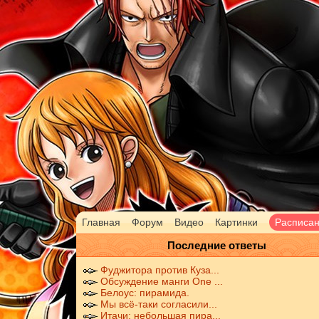
Главная
Форум
Видео
Картинки
Расписа
Последние ответы
Фуджитора против Куза...
Обсуждение манги One ...
Белоус: пирамида.
Мы всё-таки согласили...
Итачи: небольшая пира...