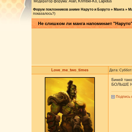
Аlаn
Krimbel-Ko
Lapidus
Модератор форума:
,
,
Форум поклонников аниме Наруто и Боруто
»
Манга
»
М
показалось?)
Не слишком ли манга напоминает "Наруто"
Love_me_two_times
Дата: Суббот
Бикей так
БОЛЬШЕ НЕ
Подпись 