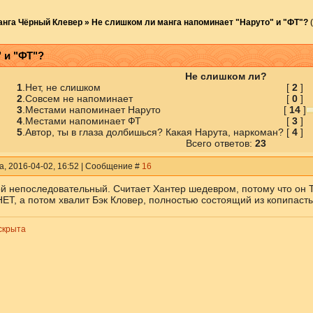
анга Чёрный Клевер
»
Не слишком ли манга напоминает "Наруто" и "ФТ"?
 и "ФТ"?
Не слишком ли?
1
.
Нет, не слишком
[
2
]
2
.
Совсем не напоминает
[
0
]
3
.
Местами напоминает Наруто
[
14
]
4
.
Местами напоминает ФТ
[
3
]
5
.
Автор, ты в глаза долбишься? Какая Нарута, наркоман?
[
4
]
Всего ответов:
23
а, 2016-04-02, 16:52 | Сообщение #
16
ой непоследовательный. Считает Хантер шедевром, потому что
Т, а потом хвалит Бэк Кловер, полностью состоящий из копипасты
скрыта