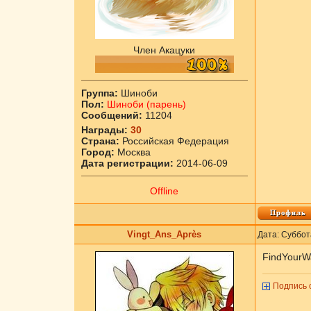
Член Акацуки
Группа:
Шиноби
Пол:
Шиноби (парень)
Сообщений:
11204
Награды:
30
Страна:
Российская Федерация
Город:
Москва
Дата регистрации:
2014-06-09
Offline
Vingt_Ans_Après
Дата: Суббот
FindYourW
Подпись 