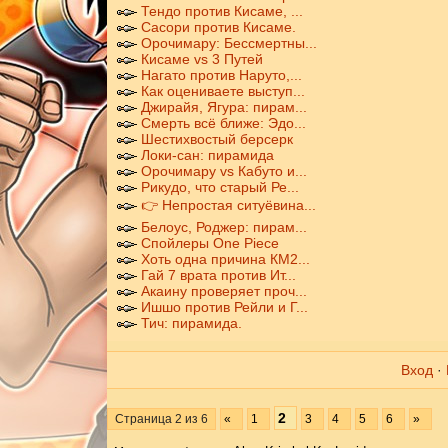
Тендо против Кисаме, ...
Сасори против Кисаме.
Орочимару: Бессмертны...
Кисаме vs 3 Путей
Нагато против Наруто,...
Как оцениваете выступ...
Джирайя, Ягура: пирам...
Смерть всё ближе: Эдо...
Шестихвостый берсерк
Локи-сан: пирамида
Орочимару vs Кабуто и...
Рикудо, что старый Ре...
👉 Непростая ситуёвина...
Белоус, Роджер: пирам...
Спойлеры One Piece
Хоть одна причина КМ2...
Гай 7 врата против Ит...
Акаину проверяет проч...
Ишшо против Рейли и Г...
Тич: пирамида.
Вход
·
2
Страница
2
из
6
«
1
3
4
5
6
»