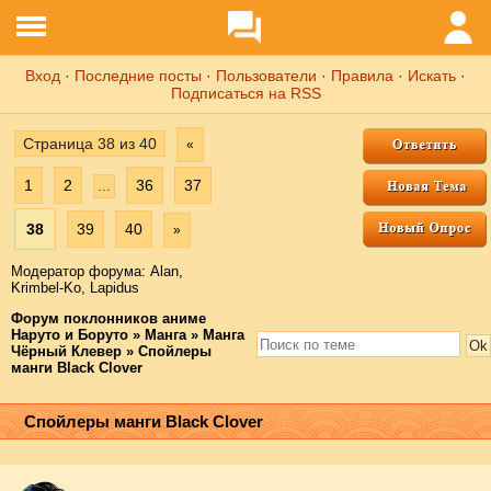
Вход
·
Последние посты
·
Пользователи
·
Правила
·
Искать
·
Подписаться на RSS
Страница
38
из
40
«
1
2
36
37
…
38
39
40
»
Модератор форума:
Аlаn
,
Krimbel-Ko
,
Lapidus
Форум поклонников аниме
Наруто и Боруто
»
Манга
»
Манга
Чёрный Клевер
»
Спойлеры
манги Black Clover
Спойлеры манги Black Clover