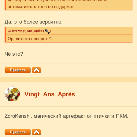
антимагии его тело не выдержит.
Да, это более вероятно.
Цитата
Vingt_Ans_Après
(
)
Ор, вот это поворот!!1
Чё это?
Vingt_Ans_Après
ZoroKenshi, магический артефакт от птички и ПКМ.