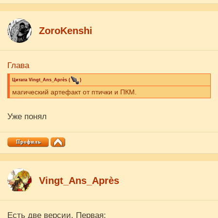
ZoroKenshi
Глава
Цитата
Vingt_Ans_Après
(
)
магический артефакт от птички и ПКМ.
Уже понял
Vingt_Ans_Après
Есть две версии. Первая: