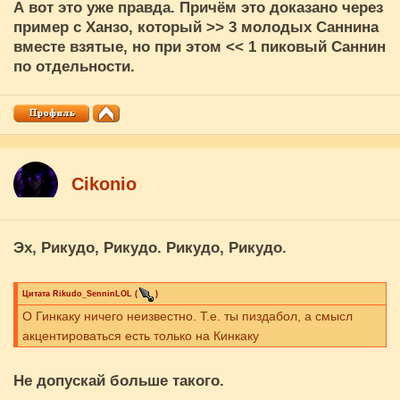
А вот это уже правда. Причём это доказано через
пример с Ханзо, который >> 3 молодых Саннина
вместе взятые, но при этом << 1 пиковый Саннин
по отдельности.
Cikоnio
Эх, Рикудо, Рикудо. Рикудо, Рикудо.
Цитата
Rikudo_SenninLOL
(
)
О Гинкаку ничего неизвестно. Т.е. ты пиздабол, а смысл
акцентироваться есть только на Кинкаку
Не допускай больше такого.