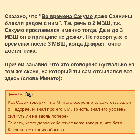
Сказано, что "
Во времена Сакумо
даже Саннины
блекли рядом с ним". Т.е. речь о 2 МВШ, т.к.
Сакумо прославился именно тогда. Да и до 3
МВШ он в принципе не дожил. Не говоря уже о
временах после 3 МВШ, когда Джирая
точно
достиг пика.
Причём забавно, что это оговорено буквально на
том же скане, на который ты сам отсылался вот
здесь (слова Минато):
Цитата
Fell
(
)
Как Сасай говорил, что Минато охеренно высоко отзывался
о Педорае. И знал про его СМ. То есть, знал его уровень
сил чуть ли не вдоль поперёк.
То есть, чётко давал себе отчёт когда говорил, что батя
Какаши всех троих обоссыт.