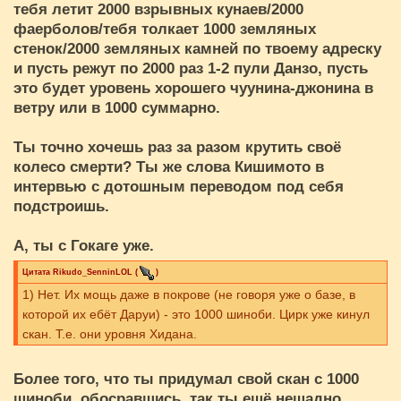
тебя летит 2000 взрывных кунаев/2000
фаерболов/тебя толкает 1000 земляных
стенок/2000 земляных камней по твоему адреску
и пусть режут по 2000 раз 1-2 пули Данзо, пусть
это будет уровень хорошего чуунина-джонина в
ветру или в 1000 суммарно.
Ты точно хочешь раз за разом крутить своё
колесо смерти? Ты же слова Кишимото в
интервью с дотошным переводом под себя
подстроишь.
А, ты с Гокаге уже.
Цитата
Rikudo_SenninLOL
(
)
1) Нет. Их мощь даже в покрове (не говоря уже о базе, в
которой их ебёт Даруи) - это 1000 шиноби. Цирк уже кинул
скан. Т.е. они уровня Хидана.
Более того, что ты придумал свой скан с 1000
шиноби, обосравшись, так ты ещё нещадно