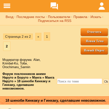
Вход
·
Последние посты
·
Пользователи
·
Правила
·
Искать
·
Подписаться на RSS
Страница
2
из
2
1
«
2
Модератор форума:
Аlаn
,
Krimbel-Ko
,
То6и
,
Orochimaru_Sannin
Форум поклонников аниме
Наруто и Боруто
»
Манга
»
Манга
Наруто
»
18 шиноби Кинкаку и
Гинкаку, сделавшие
невозможное.
18 шиноби Кинкаку и Гинкаку, сделавшие невозможное.