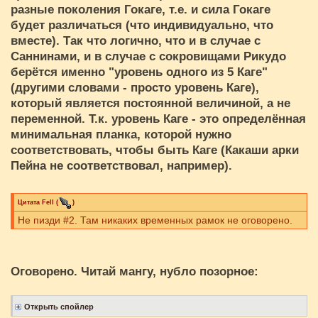
разные поколения Гокаге, т.е. и сила Гокаге
будет различаться (что индивидуально, что
вместе). Так что логично, что и в случае с
Саннинами, и в случае с сокровищами Рикудо
берётся именно "уровень одного из 5 Каге"
(другими словами - просто уровень Каге),
который является постоянной величиной, а не
переменной. Т.к. уровень Каге - это определённая
минимальная планка, которой нужно
соответствовать, чтобы быть Каге (Какаши арки
Пейна не соответствовал, например).
Цитата
Fell
(
)
Не пизди #2. Там никаких временных рамок не оговорено.
Оговорено. Читай мангу, нубло позорное: