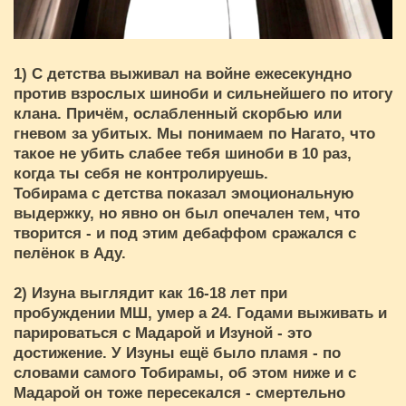
1) С детства выживал на войне ежесекундно
против взрослых шиноби и сильнейшего по итогу
клана. Причём, ослабленный скорбью или
гневом за убитых. Мы понимаем по Нагато, что
такое не убить слабее тебя шиноби в 10 раз,
когда ты себя не контролируешь.
Тобирама с детства показал эмоциональную
выдержку, но явно он был опечален тем, что
творится - и под этим дебаффом сражался с
пелёнок в Аду.
2) Изуна выглядит как 16-18 лет при
пробуждении МШ, умер а 24. Годами выживать и
парироваться с Мадарой и Изуной - это
достижение. У Изуны ещё было пламя - по
словами самого Тобирамы, об этом ниже и с
Мадарой он тоже пересекался - смертельно