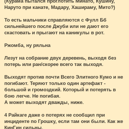
(Курама пытался проглотить Минато, Кушину,
Наруто при канате, Мадару, Хашираму, Мито?)
То есть мальчики справляются с Фулл Бб
сильнейшего после Джуби или не дают его
скастовать и прыгают на каникулы в рот.
Ржомба, ну ряльна
Лезут на собрание двух деревень, выходя без
потерь или ран/скорее всего так выходя.
Выходят против почти Всего Элитного Кумо и не
погибают. Теряют только один артефакт -
большой и громоздкий. Который и потерять в
бою легче. Не погибая.
А может выходят дважды, ниже.
4 Райкаге даже о потерях не сообщил при
инциденте по Грошку, если там они были. Как же
КинГин сильны.