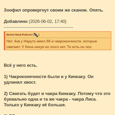
Зоофил опровергнут своим же сканом. Опять.
Добавлено
(2026-06-02, 17:40)
---------------------------------------------
Цитата
Sasai-Kudosai
(
)
Нет. 4хв у Наруто имел бб и чакрокончности, которые
сжигают. У Кина нихуя их этого нет. То есть он лох.
Всё у него есть.
1) Чакроконечности были и у Кинкаку. Он
удлинял хвост.
2) Сжигать будет и чакра Кинкаку. Потому что это
буквально одна и та же чакра - чакра Лиса.
Только у Кинкаку её больше.