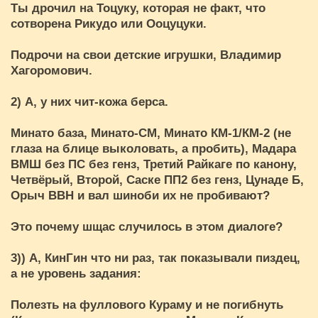
Ты дрочил на Тоцуку, которая не факт, что
сотворена Рикудо или Ооцуцуки.
Подрочи на свои детские игрушки, Владимир
Хагоромович.
2) А, у них чит-кожа берса.
Минато база, Минато-СМ, Минато КМ-1/КМ-2 (не
глаза на блице выколовать, а пробить), Мадара
ВМШ без ПС без генз, Третий Райкаге по канону,
Четвёрый, Второй, Саске ПП2 без генз, Цунаде Б,
Орыч ВВН и вал шиноби их не пробивают?
Это почему шщас случилось в этом диалоге?
3)) А, КинГин что ни раз, так показывали пиздец,
а не уровень задания:
Полезть на фуллового Кураму и не погибнуть