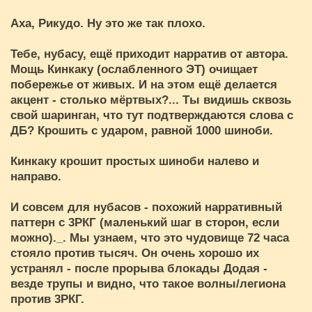
Аха, Рикудо. Ну это же так плохо.
Тебе, нубасу, ещё приходит нарратив от автора.
Мощь Кинкаку (ослабленного ЭТ) очищает
побережье от живых. И на этом ещё делается
акцент - столько мёртвых?... Ты видишь сквозь
свой шаринган, что тут подтверждаются слова с
ДБ? Крошить с ударом, равной 1000 шиноби.
Кинкаку крошит простых шиноби налево и
направо.
И совсем для нубасов - похожий нарративный
паттерн с 3РКГ (маленький шаг в сторон, если
можно)._. Мы узнаем, что это чудовище 72 часа
стояло против тысяч. Он очень хорошо их
устранял - после прорыва блокады Додая -
везде трупы и видно, что такое волны/легиона
против 3РКГ.