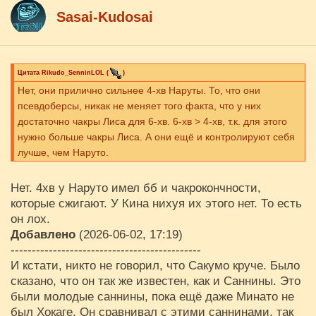
Sasai-Kudosai
Цитата
Rikudo_SenninLOL
(
)
Нет, они прилично сильнее 4-хв Наруты. То, что они
псевдоберсы, никак не меняет того факта, что у них
достаточно чакры Лиса для 6-хв. 6-хв > 4-хв, т.к. для этого
нужно больше чакры Лиса. А они ещё и контролируют себя
лучше, чем Наруто.
Нет. 4хв у Наруто имел бб и чакрокончности,
которые сжигают. У Кина нихуя их этого нет. То есть
он лох.
Добавлено
(2026-06-02, 17:19)
---------------------------------------------
И кстати, никто не говорил, что Сакумо круче. Было
сказано, что он так же известен, как и Саннины. Это
были молодые саннины, пока ещё даже Минато не
был Хокаге. Он сравнивал с этими саннинами, так