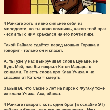
4 Райкаге хоть и явно сильнее себя из
молодости, но ты явно помнишь, каков твой враг
- если ты с ним сражался на его почти пике.
Такой Райкаге сдаётся перед мощью Горшка и
говорит - только он и спасёт.
А, ты уже у нас выкручивал слова Цунаде, не
будь Мей, нас бы накрыл Катон Мадары с
концами. То есть слова про Клан Учиха = не
спасаем от Катона = смерть.
Забывая, что Саске 5 лет на пирсе с Фугаку тоже
из клана Учиха. Аха, ебанат.
4 Райкаге говорит: хоть один брат (в ослабке ЭТ)
войдят в берса - нам его не остановить. Нам,