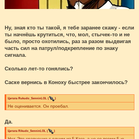
Ну, зная кто ты такой, я тебе заранее скажу - если
ты начнёшь крутиться, что, мол, стычек-то и не
было, просто охотились, раз за разом выдвигая
часть сил на патрул/подкрепление по знаку
сигнала.
Сколько лет-то гонялись?
Саске вернись в Коноху быстрее закончилось?
Цитата
Rukudo_SenninLOL
(
)
Не оценивается. Он проебал.
Да.
Цитата
Rikudo_SenninLOL
(
)
Нет. Это сравнение с одним из 5 Каге, а не со всеми 5-ю.