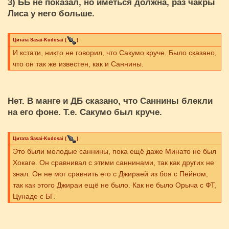
3) ББ не показал, но иметься должна, раз чакры
Лиса у него больше.
Цитата
Sasai-Kudosai
(
)
И кстати, никто не говорил, что Сакумо круче. Было сказано,
что он так же известен, как и Саннины.
Нет. В манге и ДБ сказано, что Саннины блекли
на его фоне. Т.е. Сакумо был круче.
Цитата
Sasai-Kudosai
(
)
Это были молодые саннины, пока ещё даже Минато не был
Хокаге. Он сравнивал с этими саннинами, так как других не
знал. Он не мог сравнить его с Джираей из боя с Пейном,
так как этого Джираи ещё не было. Как не было Орыча с ФТ,
Цунаде с БГ.