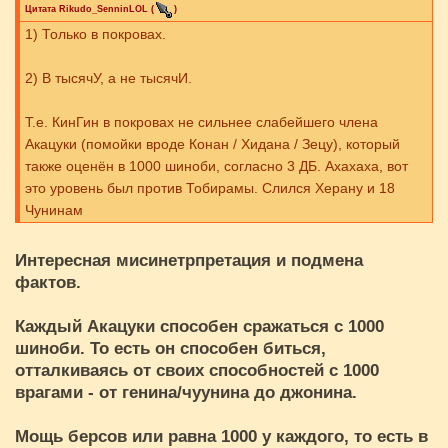
Цитата
Rikudo_SenninLOL
(
)
1) Только в покровах.
2) В тысячУ, а не тысячИ.
Т.е. КинГин в покровах не сильнее слабейшего члена
Акацуки (помойки вроде Конан / Хидана / Зецу), который
также оценён в 1000 шиноби, согласно 3 ДБ. Ахахаха, вот
это уровень был против Тобирамы. Слился Херану и 18
Чунинам
Интересная мисинетрпретация и подмена
фактов.
Каждый Акацуки способен сражаться с 1000
шиноби. То есть он способен биться,
отталкиваясь от своих способностей с 1000
врагами - от генина/чуунина до джонина.
Мощь берсов или равна 1000 у каждого, то есть в