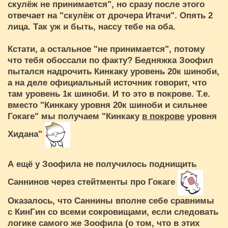
скулёж не принимается", но сразу после этого
отвечает на "скулёж от дрочера Итачи". Опять 2
лица. Так уж и быть, нассу тебе на оба.
Кстати, а остальное "не принимается", потому
что тебя обоссали по факту? Бедняжка Зоофил
пытался надрочить Кинкаку уровень 20к шиноби,
а на деле официальный источник говорит, что
там уровень 1к шиноби. И то это в покрове. Т.е.
вместо "Кинкаку уровня 20к шиноби и сильнее
Гокаге" мы получаем "Кинкаку
в покрове
уровня
Хидана"
А ещё у Зоофила не получилось поднищить
Саннинов через стейтменты про Гокаге
Оказалось, что Саннины вполне себе сравнимы
с КинГин со всеми сокровищами, если следовать
логике самого же Зоофила (о том, что в этих