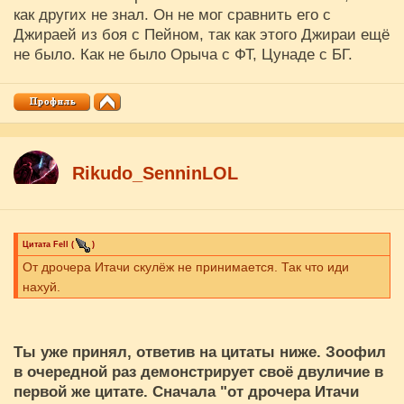
как других не знал. Он не мог сравнить его с
Джираей из боя с Пейном, так как этого Джираи ещё
не было. Как не было Орыча с ФТ, Цунаде с БГ.
Rikudo_SenninLOL
Цитата
Fell
(
)
От дрочера Итачи скулёж не принимается. Так что иди
нахуй.
Ты уже принял, ответив на цитаты ниже. Зоофил
в очередной раз демонстрирует своё двуличие в
первой же цитате. Сначала "от дрочера Итачи