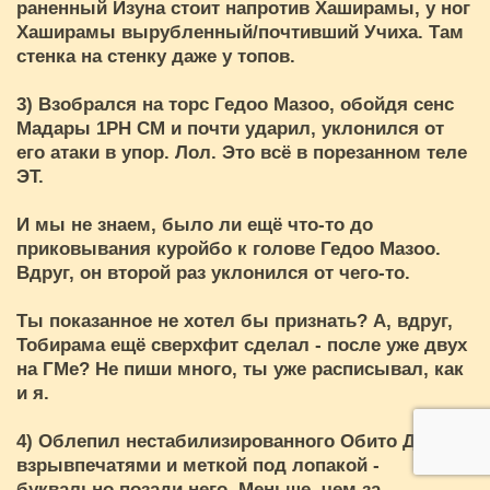
раненный Изуна стоит напротив Хаширамы, у ног
Хаширамы вырубленный/почтивший Учиха. Там
стенка на стенку даже у топов.
3) Взобрался на торс Гедоо Мазоо, обойдя сенс
Мадары 1РН СМ и почти ударил, уклонился от
его атаки в упор. Лол. Это всё в порезанном теле
ЭТ.
И мы не знаем, было ли ещё что-то до
приковывания куройбо к голове Гедоо Мазоо.
Вдруг, он второй раз уклонился от чего-то.
Ты показанное не хотел бы признать? А, вдруг,
Тобирама ещё сверхфит сделал - после уже двух
на ГМе? Не пиши много, ты уже расписывал, как
и я.
4) Облепил нестабилизированного Обито ДД
взрывпечатями и меткой под лопакой -
буквально позади него. Меньше, чем за