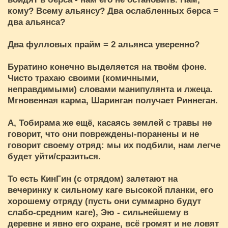
кому? Всему альянсу? Два ослабленных берса =
два альянса?
Два фулловых прайм = 2 альянса уверенно?
Буратино конечно выделяется на твоём фоне.
Чисто трахаю своими (комичными,
неправдимыми) словами манипулянта и лжеца.
Мгновенная карма, Шаринган получает Риннеган.
А, Тобирама же ещё, касаясь землей с травы не
говорит, что они повреждены-поранены и не
говорит своему отряд: мы их подбили, нам легче
будет уйти/сразиться.
То есть КинГин (с отрядом) залетают на
вечеринку к сильному каге высокой планки, его
хорошему отряду (пусть они суммарно будут
слабо-средним каге), Эю - сильнейшему в
деревне и явно его охране, всё громят и не ловят