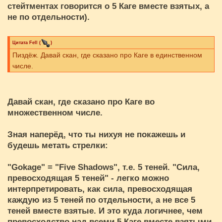
стейтментах говорится о 5 Каге вместе взятых, а
не по отдельности).
Цитата
Fell
(
)
Пиздёж. Давай скан, где сказано про Каге в единственном
числе.
Давай скан, где сказано про Каге во
множественном числе.
Зная наперёд, что ты нихуя не покажешь и
будешь метать стрелки:
"Gokage" = "Five Shadows", т.е. 5 теней. "Сила,
превосходящая 5 теней" - легко можно
интерпретировать, как сила, превосходящая
каждую из 5 теней по отдельности, а не все 5
теней вместе взятые. И это куда логичнее, чем
превосходство над всеми 5 Каге вместе взятыми,