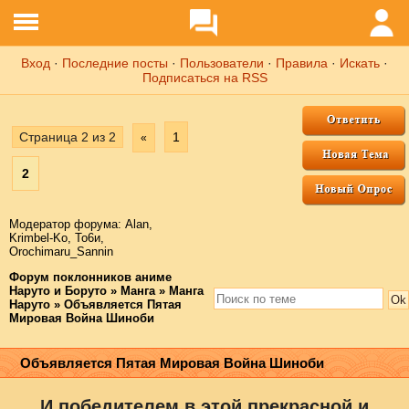
Вход
·
Последние посты
·
Пользователи
·
Правила
·
Искать
·
Подписаться на RSS
Страница
2
из
2
1
«
2
Модератор форума:
Аlаn
,
Krimbel-Ko
,
То6и
,
Orochimaru_Sannin
Форум поклонников аниме
Наруто и Боруто
»
Манга
»
Манга
Наруто
»
Объявляется Пятая
Мировая Война Шиноби
Объявляется Пятая Мировая Война Шиноби
И победителем в этой прекрасной и