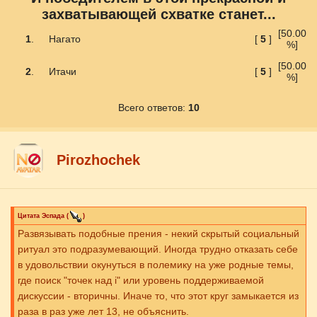
захватывающей схватке станет...
[50.00
1
.
Нагато
[
5
]
%]
[50.00
2
.
Итачи
[
5
]
%]
Всего ответов:
10
Pirozhochek
Цитата
Эспада
(
)
Развязывать подобные прения - некий скрытый социальный
ритуал это подразумевающий. Иногда трудно отказать себе
в удовольствии окунуться в полемику на уже родные темы,
где поиск "точек над i" или уровень поддерживаемой
дискуссии - вторичны. Иначе то, что этот круг замыкается из
раза в раз уже лет 13, не объяснить.