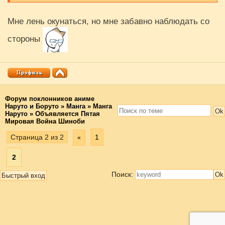
Мне лень окунаться, но мне забавно наблюдать со
стороны
Форум поклонников аниме
Наруто и Боруто
»
Манга
»
Манга
Наруто
»
Объявляется Пятая
Мировая Война Шиноби
Страница
2
из
2
1
«
2
Поиск: