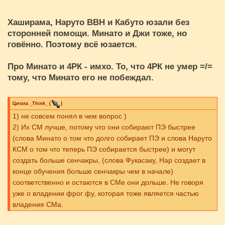
Хаширама, Наруто ВВН и Кабуто юзали без
сторонней помощи. Минато и Джи тоже, но
говённо. Поэтому всё юзается.
Про Минато и 4РК - имхо. То, что 4РК не умер =/=
тому, что Минато его не побеждал.
Цитата
_Think_
(
)
1) не совсем понял в чем вопрос )
2) Их СМ лучше, потому что они собирают ПЭ быстрее
(слова Минато о том что долго собирает ПЭ и слова Наруто
КСМ о том что теперь ПЭ собирается быстрее) и могут
создать больше сенчакры, (слова Фукасаку, Нар создает в
конце обучения больше сенчакры чем в начале)
соответственно и остаются в СМе они дольше. Не говоря
уже о владении фрог фу, которая тоже является частью
владения СМа.