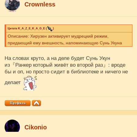
Crownless
Цитата
K_A_Z_E_K_A_G_E
(
)
Описание: Хирузен активирует мудрецкий режим,
придающий ему внешность, напоминающую Сунь Укуна
На словах круто, а на деле будет Сунь Укун
из『Ранкер который живёт во второй раз』: вроде
бы и оп, но просто сидит в библиотеке и ничего не
делает
Cikоnio