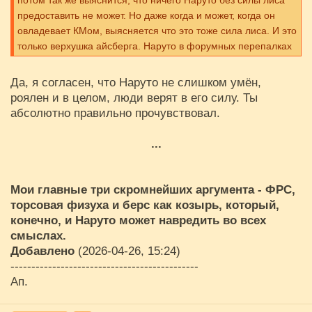
потом так же выяснится, что ничего Наруто без силы лиса
предоставить не может. Но даже когда и может, когда он
овладевает КМом, выясняется что это тоже сила лиса. И это
только верхушка айсберга. Наруто в форумных перепалках
выживает только за счет скайлингов и веры в его святые
мощи, а на страницах манги, только за счет автора, и то
Да, я согласен, что Наруто не слишком умён,
пока он заинтересован его поддерживать. А когда не
роялен и в целом, люди верят в его силу. Ты
заинетерсован, даже Барион мод не может спасти Наруто
абсолютно правильно прочувствовал.
от гибели. На секундочку... Описание Бариона. Курама
тратит свою жизненную силу и конвентирует её в чистую
...
силу, бонусом еще при этом, она жрет у противника
жизненную энергию или что-то вроде того. Это ж... какая
мощь должна быть. Но даже такая мощь, не спасает
Мои главные три скромнейших аргумента - ФРС,
Наруто, и никого он голыми руками как не забивал, так и не
торсовая физуха и берс как козырь, который,
забивает, и эта мощь не помогает.
конечно, и Наруто может навредить во всех
смыслах.
Добавлено
(2026-04-26, 15:24)
---------------------------------------------
Ап.