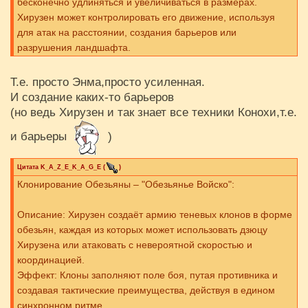
бесконечно удлиняться и увеличиваться в размерах.
Хирузен может контролировать его движение, используя
для атак на расстоянии, создания барьеров или
разрушения ландшафта.
Т.е. просто Энма,просто усиленная.
И создание каких-то барьеров
(но ведь Хирузен и так знает все техники Конохи,т.е.
и барьеры
)
Цитата
K_A_Z_E_K_A_G_E
(
)
Клонирование Обезьяны – "Обезьянье Войско":
Описание: Хирузен создаёт армию теневых клонов в форме
обезьян, каждая из которых может использовать дзюцу
Хирузена или атаковать с невероятной скоростью и
координацией.
Эффект: Клоны заполняют поле боя, путая противника и
создавая тактические преимущества, действуя в едином
синхронном ритме.