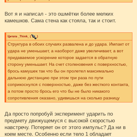
Вот я и написал - это ошмётки более мелких
камешков. Сама стена как стояла, так и стоит.
Цитата
_Think_
(
)
Структура в обоих случаях развалена и до удара. Импакт от
удара не уменьшает, а наоборот даже увеличивает, а вот
придаваемое ускорение которое задается в обратную
сторону уменьшает. На счет столкновения с поверхностью,
брось камушек так что бы он пролетел максимально
дальнюю дистанцию при этом три раза по пути
соприкоснулся с поверхностью, даже без жесткого контакта,
а потом просто брось его что бы не было никакого
сопротивления оказано, удивишься на сколько разницу
дистанцию камень пролетит.
Да просто попробуй эксперимент ударить по
предмету движущемуся с высокой скоростью
навстречу. Потеряет он от этого импульс? Да ни в
коем месте. Особенно если тело 1 обладает