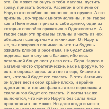
это. Он может плюнуть в тебя маслом, пустить
гриву, призвать болото. Расенган в отличие от
Наруто это вообще не основное его оружие. А его
призывы, во-первых многочисленны, и он так же
как и Пейн может призвать себе армию, один из
которых способен сражаться с Однохвостым. А
так же сами эти призывы сильны и часть из них
обладают саппортными техниками. От Наруто
же, ты прекрасно понимаешь что ты будешь
ожидать клонов и расенгана. Не будет даже
подкопа, как в случае с Какаши, ибо весь
остальной бонус лист у него есть. Беря Наруто в
баталии чисто стратегические, как на форуме, то
есть в опросах здесь или где то еще, Кишимото
нет, который будет его спасать. В этих баталиях
он будет вести себя крайне плохо, и крайне
однотипно, и только фанаты этого персонажа и
скаллингов будут его спасать. И потом так же
выяснится, что ничего Наруто без силы лиса
предоставить не может. Но даже когда и может,