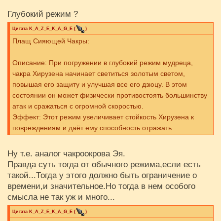
Глубокий режим ?
Цитата
K_A_Z_E_K_A_G_E
(
)
Плащ Сияющей Чакры:
Описание: При погружении в глубокий режим мудреца,
чакра Хирузена начинает светиться золотым светом,
повышая его защиту и улучшая все его дзюцу. В этом
состоянии он может физически противостоять большинству
атак и сражаться с огромной скоростью.
Эффект: Этот режим увеличивает стойкость Хирузена к
повреждениям и даёт ему способность отражать
физические удары.
Ну т.е. аналог чакроокрова Эя.
Правда суть тогда от обычного режима,если есть
такой...Тогда у этого должно быть ограничение о
времени,и значительное.Но тогда в нем особого
смысла не так уж и много...
Цитата
K_A_Z_E_K_A_G_E
(
)