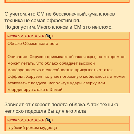
С учетом,что СМ не бессконечный,куча клонов
техника не самая эффективная.
Но допустим.Много клонов в СМ это неплохо.
Цитата
K_A_Z_E_K_A_G_E
(
)
Облако Обезьяньего Бога:
Описание: Хирузен призывает облако чакры, на котором он
может летать. Это облако обладает высокой
манёвренностью и способностью прикрывать от атак.
Эффект: Хирузен получает огромную мобильность и может
атаковать с воздуха, используя удары сверху или
координируя атаки с Энмой.
Зависит от скорост полёта облака.А так техника
неплохо подошла бы для его лвла
Цитата
K_A_Z_E_K_A_G_E
(
)
глубокий режим мудреца