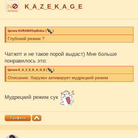
K_A_Z_E_K_A_G_E
Цитата
KURAMATopBidzu
(
)
Глубокий режим ?
Чатжпт и не такое порой выдаст) Мне больше
понравилось это:
Цитата
K_A_Z_E_K_A_G_E
(
)
Описание: Хирузен активирует мудрецкий режим
Мудрецкий режим сук