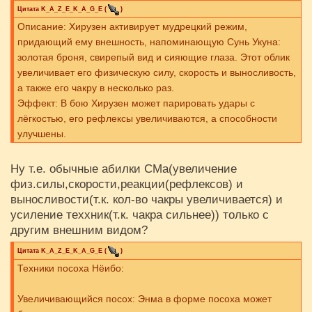
Цитата
K_A_Z_E_K_A_G_E
(
)
Описание: Хирузен активирует мудрецкий режим,
придающий ему внешность, напоминающую Сунь Укуна:
золотая броня, свирепый вид и сияющие глаза. Этот облик
увеличивает его физическую силу, скорость и выносливость,
а также его чакру в несколько раз.
Эффект: В бою Хирузен может парировать удары с
лёгкостью, его рефлексы увеличиваются, а способности
улучшены.
Ну т.е. обычные абилки СМа(увеличение
физ.силы,скорости,реакции(рефлексов) и
выносливости(т.к. кол-во чакры увеличивается) и
усиление теххник(т.к. чакра сильнее)) только с
другим внешним видом?
Цитата
K_A_Z_E_K_A_G_E
(
)
Техники посоха Нёибо:
Увеличивающийся посох: Энма в форме посоха может