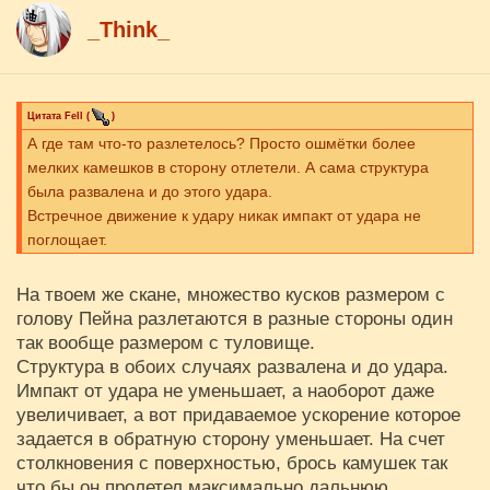
_Think_
Цитата
Fell
(
)
А где там что-то разлетелось? Просто ошмётки более
мелких камешков в сторону отлетели. А сама структура
была развалена и до этого удара.
Встречное движение к удару никак импакт от удара не
поглощает.
На твоем же скане, множество кусков размером с
голову Пейна разлетаются в разные стороны один
так вообще размером с туловище.
Структура в обоих случаях развалена и до удара.
Импакт от удара не уменьшает, а наоборот даже
увеличивает, а вот придаваемое ускорение которое
задается в обратную сторону уменьшает. На счет
столкновения с поверхностью, брось камушек так
что бы он пролетел максимально дальнюю