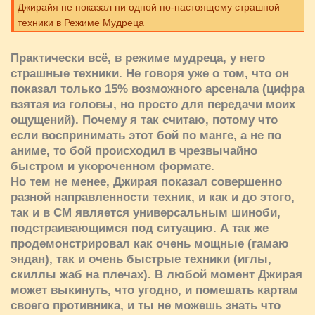
Джирайя не показал ни одной по-настоящему страшной
техники в Режиме Мудреца
Практически всё, в режиме мудреца, у него
страшные техники. Не говоря уже о том, что он
показал только 15% возможного арсенала (цифра
взятая из головы, но просто для передачи моих
ощущений). Почему я так считаю, потому что
если воспринимать этот бой по манге, а не по
аниме, то бой происходил в чрезвычайно
быстром и укороченном формате.
Но тем не менее, Джирая показал совершенно
разной направленности техник, и как и до этого,
так и в СМ является универсальным шиноби,
подстраивающимся под ситуацию. А так же
продемонстрировал как очень мощные (гамаю
эндан), так и очень быстрые техники (иглы,
скиллы жаб на плечах). В любой момент Джирая
может выкинуть, что угодно, и помешать картам
своего противника, и ты не можешь знать что