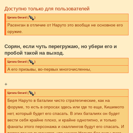
Доступно только для пользователей
Цитата
Gerard
(
)
Расенган в отличие от Наруто это вообще не основное его
оружие.
Сорян, если чуть перегружаю, но убери его и
пробой такой на выход.
Цитата
Gerard
(
)
А его призывы, во-первых многочисленны,
+
Цитата
Gerard
(
)
Беря Наруто в баталии чисто стратегические, как на
форуме, то есть в опросах здесь или где то еще, Кишимото
нет, который будет его спасать. В этих баталиях он будет
вести себя крайне плохо, и крайне однотипно, и только
фанаты этого персонажа и скаллингов будут его спасать. И