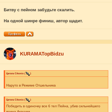
Битву с пейном забудьте скалить.
На одной шинре финиш, автор щадит.
KURAMATopBidzu
Цитата
Cikоnio
(
)
Наруто в Режиме Отшельника
Цитата
Cikоnio
(
)
Победить в одиночку все 6 тел Пейна, убив сильнейшего
воина Акацуки