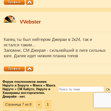
VVebster
Капец ты был хейтером Джираи в 2к24, так и
остался таким...
Запомни, СМ Джирая - сильнейший в лиге сильных
каге. Далее идет нижняя планка топов
Форум поклонников аниме
Наруто и Боруто
»
Манга
»
Манга
Наруто
»
СМ Кабуто, Наруто и
Хаширамы восторгателен.
Джирайи - нет.
Страница
7
из
8
1
«