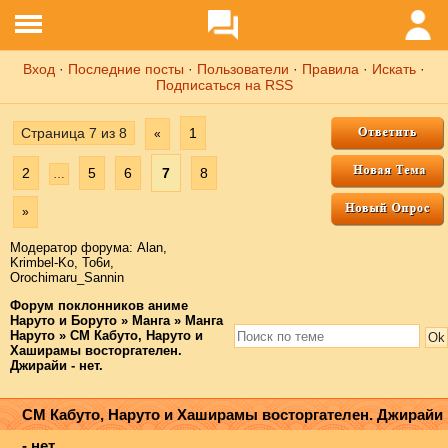
Вход
·
Последние посты
·
Пользователи
·
Правила
·
Искать
·
Подписаться на RSS
Страница
7
из
8
1
«
2
5
6
7
8
…
»
Модератор форума:
Аlаn
,
Krimbel-Ko
,
То6и
,
Orochimaru_Sannin
Форум поклонников аниме
Наруто и Боруто
»
Манга
»
Манга
Наруто
»
СМ Кабуто, Наруто и
Хаширамы восторгателен.
Джирайи - нет.
СМ Кабуто, Наруто и Хаширамы восторгателен. Джирайи
- нет.