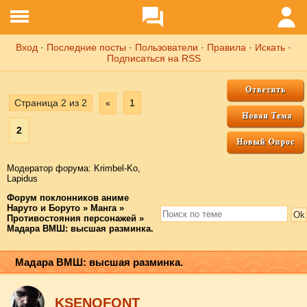
Вход
·
Последние посты
·
Пользователи
·
Правила
·
Искать
·
Подписаться на RSS
Страница
2
из
2
1
«
2
Модератор форума:
Krimbel-Ko
,
Lapidus
Форум поклонников аниме
Наруто и Боруто
»
Манга
»
Противостояния персонажей
»
Мадара ВМШ: высшая разминка.
Мадара ВМШ: высшая разминка.
KSENOFONT