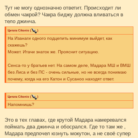
Тут не могу однозначно ответит. Происходит ли
обмен чакрой? Чакра биджу должна вливаться в
тело джинча.
Цитата
Cikоnio
(
)
На Изанаги одного подцепить минимум выйдет, как
скажешь?
Может. Итачи знаток же. Прояснит ситуацию.
Сенса-то у братьев нет. На самом деле, Мадара МШ и ВМШ
без Лиса и без ПС - очень сильные, но не всегда понимаю
почему, когда на его Катон и Сусаноо находят ответ.
Цитата
Cikоnio
(
)
Напомнишь?
Это в тех главах, где крутой Мадара намеревался
поймать два джинча и обосрался. Где то там же ,
Мадара предпочел юзнуть мокутон, а не своё супер