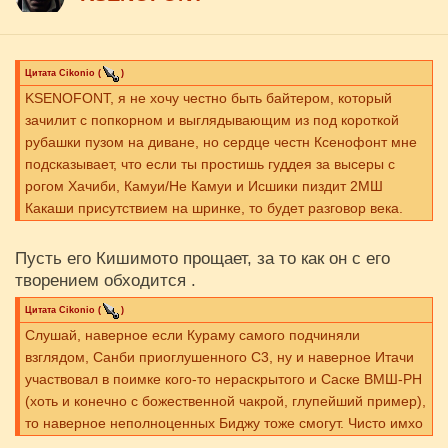
Цитата
Cikоnio
(
)
KSENOFONT, я не хочу честно быть байтером, который
зачилит с попкорном и выглядывающим из под короткой
рубашки пузом на диване, но сердце честн Ксенофонт мне
подсказывает, что если ты простишь гуддея за высеры с
рогом Хачиби, Камуи/Не Камуи и Исшики пиздит 2МШ
Какаши присутствием на шринке, то будет разговор века.
Пусть его Кишимото прощает, за то как он с его
творением обходится .
Цитата
Cikоnio
(
)
Слушай, наверное если Кураму самого подчиняли
взглядом, Санби приоглушенного C3, ну и наверное Итачи
участвовал в поимке кого-то нераскрытого и Саске ВМШ-РН
(хоть и конечно с божественной чакрой, глупейший пример),
то наверное неполноценных Биджу тоже смогут. Чисто имхо