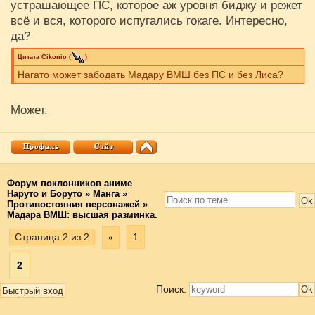
устрашающее ПС, которое аж уровня биджу и режет
всё и вся, которого испугались гокаге. Интересно,
да?
Цитата
Cikоnio
(
)
Нагато может забодать Мадару ВМШ без ПС и без Лиса?
Может.
Форум поклонников аниме
Наруто и Боруто
»
Манга
»
Противостояния персонажей
»
Мадара ВМШ: высшая разминка.
Страница
2
из
2
1
«
2
Поиск: