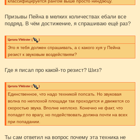
классифицируется рангом выше просто ниндзюцу.
Призывы Пейна в мелких количествах ебали все
подряд. В чём достижение, я спрашиваю ещё раз?
Цитата
VVebster
(
)
Это я тебя должен спрашивать, а с какого хуя у Пейна
резист к звуковым воздействиям?
Где я писал про какой-то резист? Шиз?
Цитата
VVebster
(
)
Единственное, что надо техникой попсать. Но звуковая
волна по неплохой площади так проходится и движется со
скоростью звука. Вполне неплохо. Конечно не факт, что
попадет по врагу, но подействовать должна почти на всех
при попадании.
Ты сам ответил на вопрос почему эта техника не