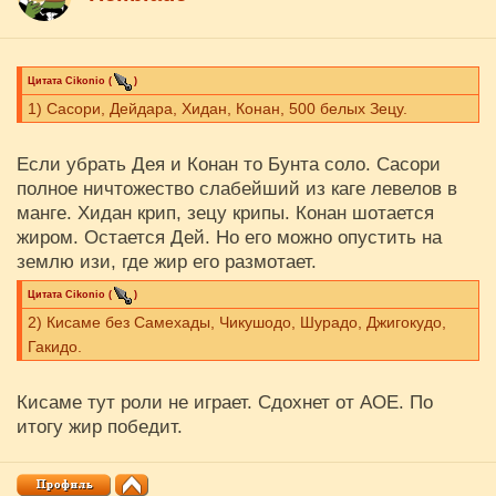
Цитата
Cikоnio
(
)
1) Сасори, Дейдара, Хидан, Конан, 500 белых Зецу.
Если убрать Дея и Конан то Бунта соло. Сасори
полное ничтожество слабейший из каге левелов в
манге. Хидан крип, зецу крипы. Конан шотается
жиром. Остается Дей. Но его можно опустить на
землю изи, где жир его размотает.
Цитата
Cikоnio
(
)
2) Кисаме без Самехады, Чикушодо, Шурадо, Джигокудо,
Гакидо.
Кисаме тут роли не играет. Сдохнет от АОЕ. По
итогу жир победит.