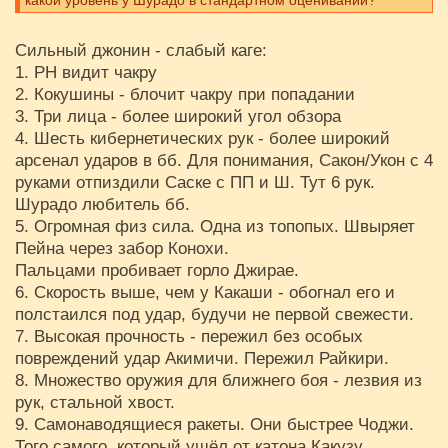
какой уровень у Шурадо в стандартном оценивании?
Сильный джонин - слабый каге:
1. РН видит чакру
2. Кокушины - блочит чакру при попадании
3. Три лица - более широкий угол обзора
4. Шесть кибернетических рук - более широкий
арсенал ударов в бб. Для понимания, Сакон/Укон с 4
руками отпиздили Саске с ПП и Ш. Тут 6 рук.
Шурадо любитель бб.
5. Огромная физ сила. Одна из топопых. Швыряет
Пейна через забор Конохи.
Пальцами пробивает горло Джирае.
6. Скорость выше, чем у Какаши - обогнал его и
полстаился под удар, будучи не первой свежести.
7. Высокая прочность - пережил без особых
повреждений удар Акимичи. Пережил Райкири.
8. Множество оружия для ближнего боя - лезвия из
рук, стальной хвост.
9. Самонаводящиеся ракеты. Они быстрее Чоджи.
Того самого, который ушёл от катона Какузу.