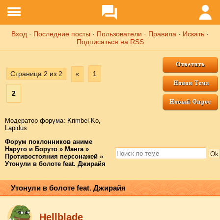
Вход
·
Последние посты
·
Пользователи
·
Правила
·
Искать
·
Подписаться на RSS
Страница
2
из
2
1
«
2
Модератор форума:
Krimbel-Ko
,
Lapidus
Форум поклонников аниме
Наруто и Боруто
»
Манга
»
Противостояния персонажей
»
Утонули в болоте feat. Джирайя
Утонули в болоте feat. Джирайя
Hellblade