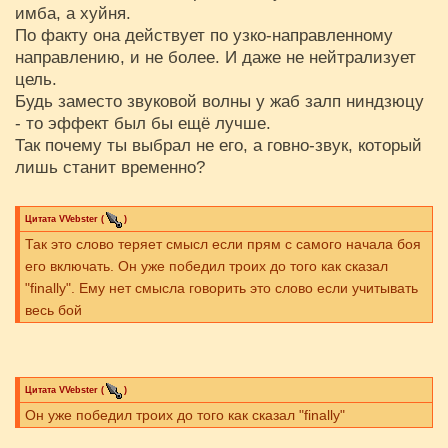
имба, а хуйня.
По факту она действует по узко-направленному
направлению, и не более. И даже не нейтрализует
цель.
Будь заместо звуковой волны у жаб залп ниндзюцу
- то эффект был бы ещё лучше.
Так почему ты выбрал не его, а говно-звук, который
лишь станит временно?
Цитата
VVebster
(
)
Так это слово теряет смысл если прям с самого начала боя
его включать. Он уже победил троих до того как сказал
"finally". Ему нет смысла говорить это слово если учитывать
весь бой
Цитата
VVebster
(
)
Он уже победил троих до того как сказал "finally"