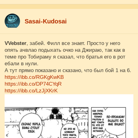
Sasai-Kudosai
VVebster
, забей. Филл все знает. Просто у него
опять ачвлао подыхать очко на Джираю, так как в
теме про Тобираму я сказал, что братья его в рот
ебали в нули.
А тут прямо показано и сказано, что был бой 1 на 6.
https://ibb.co/RGKgKwKB
https://ibb.co/DP74CYqR
https://ibb.co/LzJjXKrK