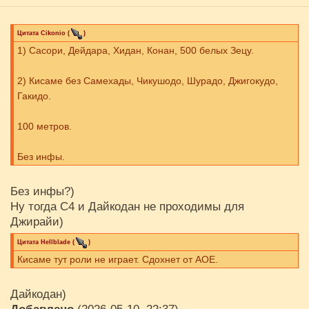
Цитата
Cikоnio
(
)
1) Сасори, Дейдара, Хидан, Конан, 500 белых Зецу.
2) Кисаме без Самехады, Чикушодо, Шурадо, Джигокудо,
Гакидо.
100 метров.
Без инфы.
Без инфы?)
Ну тогда С4 и Дайкодан не проходимы для
Джирайи)
Цитата
Hellblade
(
)
Кисаме тут роли не играет. Сдохнет от АОЕ.
Дайкодан)