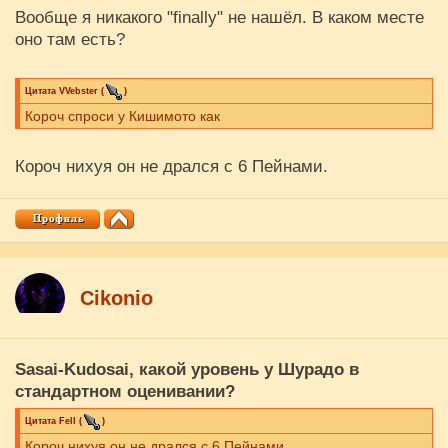
Вообще я никакого "finally" не нашёл. В каком месте
оно там есть?
Цитата
VVebster
(
)
Короч спроси у Кишимото как
Короч нихуя он не дрался с 6 Пейнами.
Cikоnio
Sasai-Kudosai
, какой уровень у Шурадо в
стандартном оценивании?
Цитата
Fell
(
)
Короч нихуя он не дрался с 6 Пейнами.