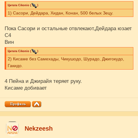
Цитата
Cikоnio
(
)
1) Сасори, Дейдара, Хидан, Конан, 500 белых Зецу.
Пока Сасори и остальные отвлекают,Дейдара юзает
С4
Вин
Цитата
Cikоnio
(
)
2) Кисаме без Самехады, Чикушодо, Шурадо, Джигокудо,
Гакидо.
4 Пейна и Джирайя теряет руку.
Кисаме добивает
Nekzeesh