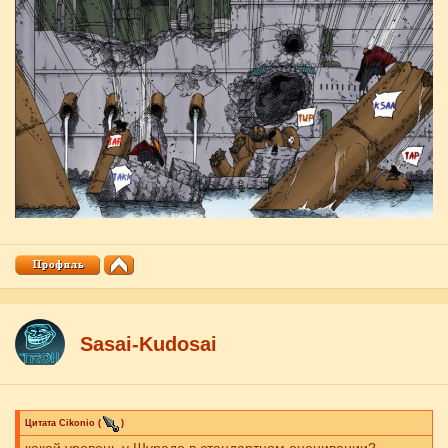
Sasai-Kudosai
Цитата
Cikоnio
(
)