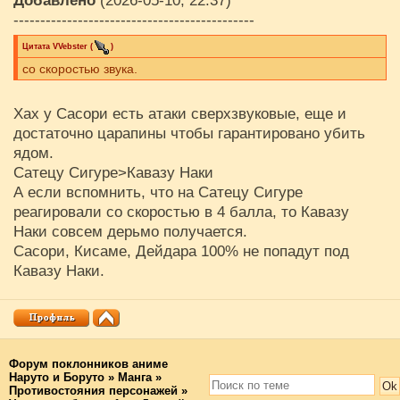
Добавлено
(2026-05-10, 22:37)
---------------------------------------------
Цитата
VVebster
(
)
со скоростью звука.
Хах у Сасори есть атаки сверхзвуковые, еще и
достаточно царапины чтобы гарантировано убить
ядом.
Сатецу Сигуре>Кавазу Наки
А если вспомнить, что на Сатецу Сигуре
реагировали со скоростью в 4 балла, то Кавазу
Наки совсем дерьмо получается.
Сасори, Кисаме, Дейдара 100% не попадут под
Кавазу Наки.
Форум поклонников аниме
Наруто и Боруто
»
Манга
»
Противостояния персонажей
»