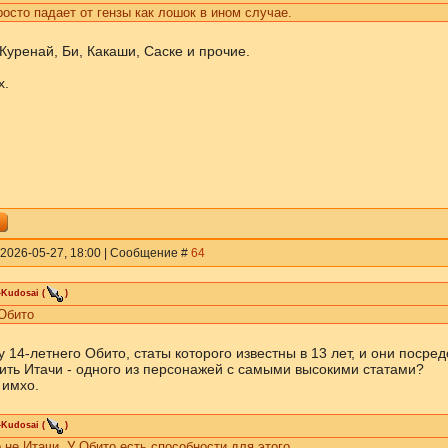
осто падает от гензы как лошок в ином случае.
Куренай, Би, Какаши, Саске и прочие.
х.
 2026-05-27, 18:00 | Сообщение #
64
-Kudosai
(
)
Обито
у 14-летнего Обито, статы которого известны в 13 лет, и они посред
ить Итачи - одного из персонажей с самыми высокими статами?
 имхо.
-Kudosai
(
)
 не Итачи. У Обито есть способности для этого.