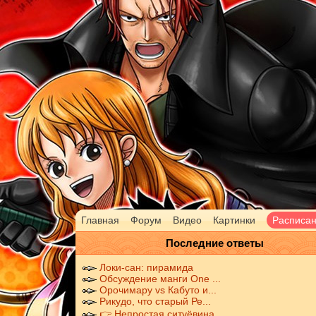
Главная
Форум
Видео
Картинки
Расписа
Последние ответы
Локи-сан: пирамида
Обсуждение манги One ...
Орочимару vs Кабуто и...
Рикудо, что старый Ре...
👉 Непростая ситуёвина...