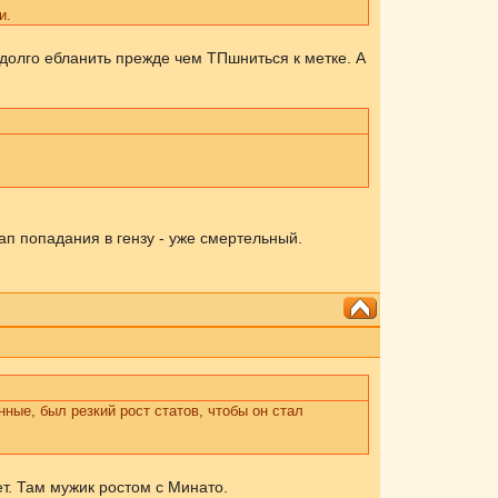
и.
 долго ебланить прежде чем ТПшниться к метке. А
ап попадания в гензу - уже смертельный.
нные, был резкий рост статов, чтобы он стал
ет. Там мужик ростом с Минато.