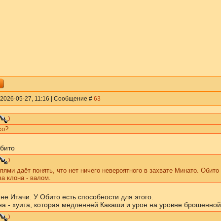
 2026-05-27, 11:16 | Сообщение #
63
)
хо?
Обито
)
пями даёт понять, что нет ничего невероятного в захвате Минато. Обито
а клона - валом.
не Итачи. У Обито есть способности для этого.
на - хуита, которая медленней Какаши и урон на уровне брошенной
)