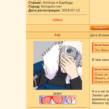
Страна:
Антигуа и Барбуда
Город:
Которого нет
Дата регистрации:
2018-07-12
Offline
Fell
Дата: Вторни
Цитата
Sasai
Это Имхо
В чём имх
Цитата
Sasai
Итачи не 
Минато, е
Итачи хот
А я и не п
АНБУ
Захват цеп
времени д
Минато про