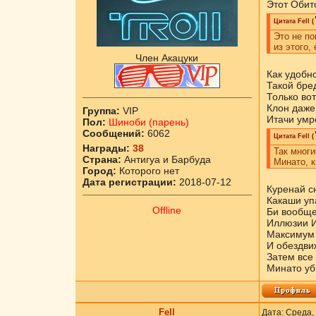
Этот Обит
Цитата
Fell
(
Это не по
из этого,
Член Акацуки
Как удобно
Такой бре
Только вот
Клон даже 
Группа:
VIP
Итачи умр
Пол:
Шиноби (парень)
Сообщений:
6062
Цитата
Fell
(
Награды:
38
Так многи
Страна:
Антигуа и Барбуда
Минато, к
Город:
Которого нет
Дата регистрации:
2018-07-12
Куренай сн
Какаши упа
Offline
Би вообще
Иллюзии Ит
Максимум 
И обездвиж
Затем все 
Минато уби
Fell
Дата: Среда,