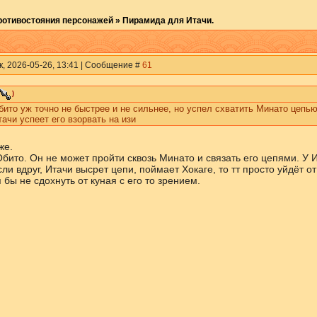
ротивостояния персонажей
»
Пирамида для Итачи.
к, 2026-05-26, 13:41 | Сообщение #
61
)
ито уж точно не быстрее и не сильнее, но успел схватить Минато цепью
тачи успеет его взорвать на изи
же.
бито. Он не может пройти сквозь Минато и связать его цепями. У И
ли вдруг, Итачи высрет цепи, поймает Хокаге, то тт просто уйдёт от
 бы не сдохнуть от куная с его то зрением.