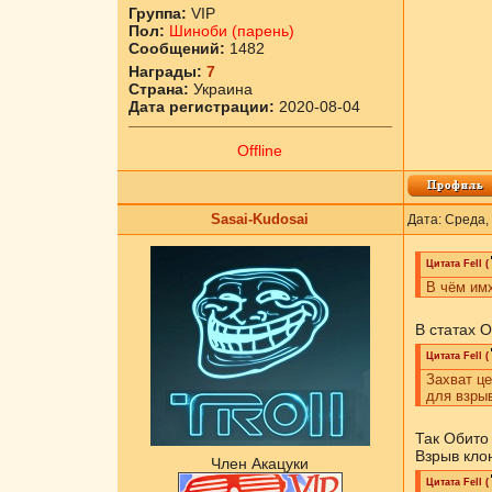
Группа:
VIP
Пол:
Шиноби (парень)
Сообщений:
1482
Награды:
7
Страна:
Украина
Дата регистрации:
2020-08-04
Offline
Sasai-Kudosai
Дата: Среда,
Цитата
Fell
(
В чём им
В статах 
Цитата
Fell
(
Захват це
для взрыв
Так Обито 
Взрыв кло
Член Акацуки
Цитата
Fell
(