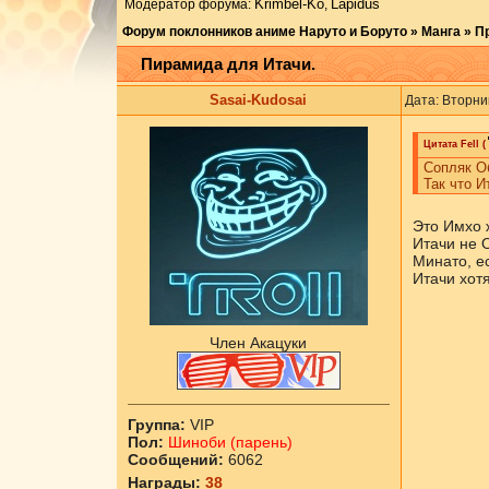
Krimbel-Ko
Lapidus
Модератор форума:
,
Форум поклонников аниме Наруто и Боруто
»
Манга
»
П
Пирамида для Итачи.
Sasai-Kudosai
Дата: Вторни
Цитата
Fell
(
Сопляк Об
Так что И
Это Имхо 
Итачи не О
Минато, ес
Итачи хотя
Член Акацуки
Группа:
VIP
Пол:
Шиноби (парень)
Сообщений:
6062
Награды:
38