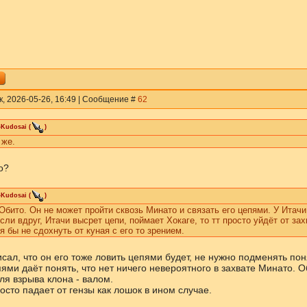
к, 2026-05-26, 16:49 | Сообщение #
62
-Kudosai
(
)
 же.
о?
-Kudosai
(
)
Обито. Он не может пройти сквозь Минато и связать его цепями. У Итачи
сли вдруг, Итачи высрет цепи, поймает Хокаге, то тт просто уйдёт от зах
я бы не сдохнуть от куная с его то зрением.
исал, что он его тоже ловить цепями будет, не нужно подменять пон
ями даёт понять, что нет ничего невероятного в захвате Минато. Об
ля взрыва клона - валом.
сто падает от гензы как лошок в ином случае.