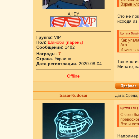
Взрыв кло
АНБУ
Это не по
исходя из 
Цитата
Sasai
Группа:
VIP
Как упала
Пол:
Шиноби (парень)
Ага.
Сообщений:
1482
Итачи - л
Награды:
7
Страна:
Украина
Так многие
Дата регистрации:
2020-08-04
Минато, к
Offline
Sasai-Kudosai
Дата: Среда,
Цитата
Fell
(
С чего бы
превосход
Это и ест
Например с