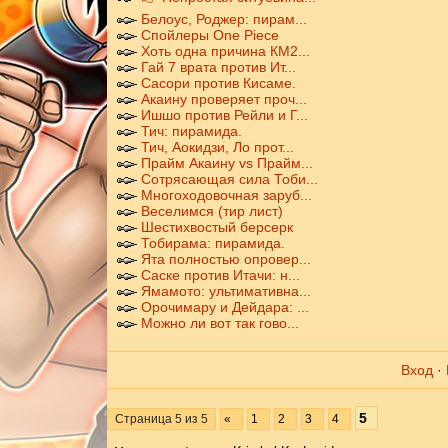
Белоус, Роджер: пирам...
Спойлеры One Piece
Хоть одна причина КМ2...
Гай 7 врата против Ит...
Сасори против Кисаме.
Акаину проверяет проч...
Ишшо против Рейли и Г...
Тич: пирамида.
Тич, Аокидзи, Ло прот...
Прайм Акаину vs Прайм...
Сотрясающая сила Тоби...
Многоходовочная заруб...
Веселимся (тир лист)
Шестихвостый берсерк
Тобирама: пирамида.
Ята полностью опровер...
Саске против Итачи: н...
Ямамото: ультимативна...
Орочимару и Дейдара: ...
Можно ли вот так гово...
Вход
·
5
Страница
5
из
5
«
1
2
3
4