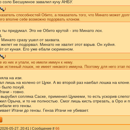
о соло Бесшумное завалил кучу АНБУ.
)
казатель способностей Обито, а показатель того, что Минато может дол
 его вполне себе возможно подорвать клоном.
 ты придумал. Это не Обито крутой - это Минато лох.
д.
 Минато сразу ушел от захвата.
жилет не подорвал. Минато не хватит этот взрыв. Он хуйня.
ёт от куная. Его уже ебали сюрикеном.
)
е из них и упали, но имели иммун к нему.
ак истинный лошок, не имеет никакого иммуна. Поэтому для него этап п
яла на изи.
л лишь на колено от Цуки. А во второй раз наебал лошка на клоне
 было похуй.
ачи - говно.
вырубил сопляка Саске, применил Цукиеми, то есть ускорив слепот
ил Орыча, и то не полностью. Смог лишь кисть отрезать, а Оро и п
ебали его гензы.
вает Итачи до гензы. Генза Итачи не убивает.
 2026-05-27, 20:41 | Сообщение #
66