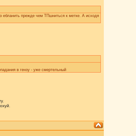
го ебланить прежде чем ТПшниться к метке. А исходя
опадания в гензу - уже смертельный
.
у.
охуй.