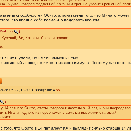
на - хуита, которая медленней Какаши и урон на уровне брошенной палк
казатель способностей Обито, а показатель того, что Минато может
этого, его вполне себе возможно подорвать клоном.
-Kudosai
(
)
 Куренай, Би, Какаши, Саске и прочие.
ох.
 из них и упали, но имели иммун к нему.
ак истинный лошок, не имеет никакого иммуна. Поэтому для него эт
 2026-05-27, 18:30 | Сообщение #
65
)
 у 14-летнего Обито, статы которого известны в 13 лет, и они посредстве
ить Итачи - одного из персонажей с самыми высокими статами?
ь имхо.
 того, что Обито в 14 лет апнут КХ и выглядит сильно старше 14 л