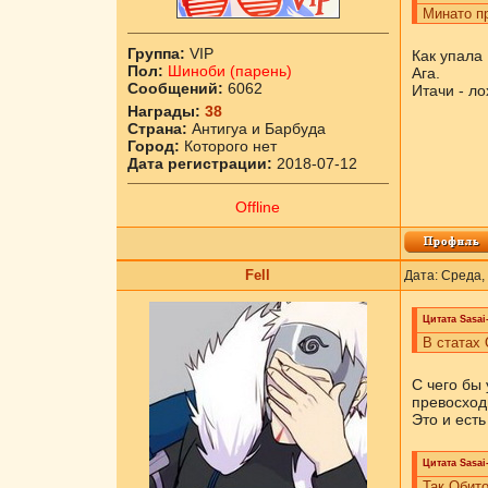
Минато пр
Группа:
VIP
Как упала 
Пол:
Шиноби (парень)
Ага.
Сообщений:
6062
Итачи - ло
Награды:
38
Страна:
Антигуа и Барбуда
Город:
Которого нет
Дата регистрации:
2018-07-12
Offline
Fell
Дата: Среда,
Цитата
Sasai
В статах 
С чего бы 
превосход
Это и есть
Цитата
Sasai
Так Обито