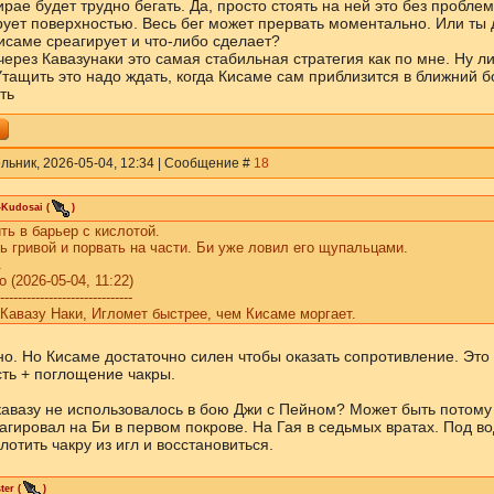
рае будет трудно бегать. Да, просто стоять на ней это без проблем
ует поверхностью. Весь бег может прервать моментально. Или ты
Кисаме среагирует и что-либо сделает?
через Кавазунаки это самая стабильная стратегия как по мне. Ну л
Утащить это надо ждать, когда Кисаме сам приблизится в ближний б
ть
льник, 2026-05-04, 12:34 | Сообщение #
18
-Kudosai
(
)
ть в барьер с кислотой.
ь гривой и порвать на части. Би уже ловил его щупальцами.
.
 (2026-05-04, 11:22)
------------------------------
Кавазу Наки, Игломет быстрее, чем Кисаме моргает.
но. Но Кисаме достаточно силен чтобы оказать сопротивление. Это 
сть + поглощение чакры.
кавазу не использовалось в бою Джи с Пейном? Может быть потому
агировал на Би в первом покрове. На Гая в седьмых вратах. Под в
лотить чакру из игл и восстановиться.
ter
(
)