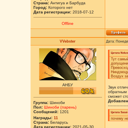
Страна:
Антигуа и Барбуда
Город:
Которого нет
Дата регистрации:
2018-07-12
Offline
VVebster
Дата: Понеде
Цитата
Nekz
Тут самый
допущени
Превосход
Ниндзюцу
Воздух за
АНБУ
Звук отли
обратным 
сможет ст
Добавлен
Группа:
Шиноби
--------------
Пол:
Шиноби (парень)
Сообщений:
1201
Цитата
Sasai
Награды:
11
почему не
Страна:
Беларусь
Дата регистрации:
2021-05-30