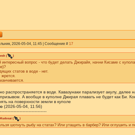
льник, 2026-05-04, 11:45 | Сообщение #
17
eesh
(
)
 интересный вопрос - что будет делать Джирайя, начни Кисаме с купола 
е)?
ящих статов в воде - нет.
 жрется.
канчивается.
чно распространяется в воде. Кавазунаки парализует акулу, далее 
призывом. А вообще в куполне Джирая плавать не будет как Би. Кон
оять на поверхности земли в куполе
о
(2026-05-04, 11:56)
-------------------------------
-Kudosai
(
)
льзя шотнуть рыбу на статах? Или утащить в барбер? Или оглушить и п