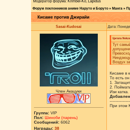
Krimbel-Ko
Lapidus
Модератор форума:
,
Форум поклонников аниме Наруто и Боруто
»
Манга
»
П
Кисаме против Джирайи
Sasai-Kudosai
Дата: Понеде
Цитата
Nekz
Тут самый
допущени
Превосход
Ниндзюцу
Воздух за
Кисаме в к
То есть он
1. Затащит
2. Поймать
Член Акацуки
Изи катка.
Добавлен
--------------
При этом 
Группа:
VIP
Пол:
Шиноби (парень)
Сообщений:
6062
Награды:
38