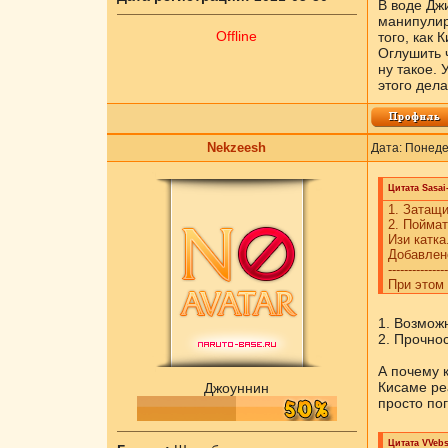
В воде Джи
манипулир
Offline
того, как 
Оглушить 
ну такое. 
этого дела
Nekzeesh
Дата: Понеде
Цитата
Sasai
1. Затащи
2. Поймат
Изи катка
Добавлено
---------------
При этом 
1. Возмож
2. Прочно
А почему 
Кисаме ре
Джоуннин
просто пог
Цитата
VVebs