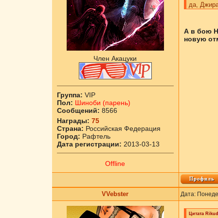
да, Джира
А в бою Н
новую от
Член Акацуки
Группа:
VIP
Пол:
Шиноби (парень)
Сообщений:
8566
Награды:
75
Страна:
Российская Федерация
Город:
Рафтель
Дата регистрации:
2013-03-13
Offline
VVebster
Дата: Понеде
Цитата
Riku