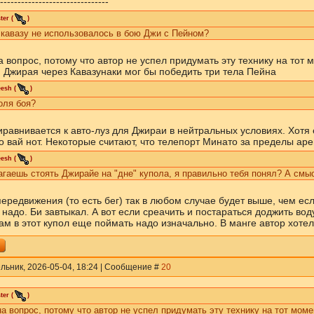
-------------------------------
ter
(
)
 кавазу не использовалось в бою Джи с Пейном?
 вопрос, потому что автор не успел придумать эту технику на тот м
, Джирая через Кавазунаки мог бы победить три тела Пейна
eesh
(
)
оля боя?
иравнивается к авто-луз для Джираи в нейтральных условиях. Хотя
о вай нот. Некоторые считают, что телепорт Минато за пределы аре
eesh
(
)
гаешь стоять Джирайе на "дне" купола, я правильно тебя понял? А смы
ередвижения (то есть бег) так в любом случае будет выше, чем есл
 надо. Би завтыкал. А вот если среачить и постараться доджить во
ам в этот купол еще поймать надо изначально. В манге автор хотел
льник, 2026-05-04, 18:24 | Сообщение #
20
ter
(
)
а вопрос, потому что автор не успел придумать эту технику на тот момен