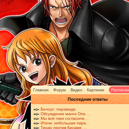
Главная
Форум
Видео
Картинки
Расписа
Последние ответы
Белоус: пирамида.
Обсуждение манги One ...
Мы всё-таки согласили...
Итачи: небольшая пира...
Тендо против Кисаме, ...