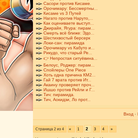
Сасори против Кисаме.
Орочимару: Бессмертны...
Кисаме vs 3 Путей
Нагато против Наруто,...
Как оцениваете выступ...
Джирайя, Ягура: пирам...
Смерть всё ближе: Эдо...
Шестихвостый берсерк
Локи-сан: пирамида
Орочимару vs Кабуто и...
Рикудо, что старый Ре...
👉 Непростая ситуёвина...
Белоус, Роджер: пирам...
Спойлеры One Piece
Хоть одна причина КМ2...
Гай 7 врата против Ит...
Акаину проверяет проч...
Ишшо против Рейли и Г...
Тич: пирамида.
Тич, Аокидзи, Ло прот...
Вход
·
2
Страница
2
из
4
«
1
3
4
»