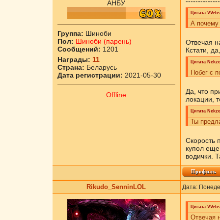
--------------
АНБУ
Цитата
VVebs
А почему
Группа:
Шиноби
Пол:
Шиноби (парень)
Отвечая на
Сообщений:
1201
Кстати, да
Награды:
11
Цитата
Nekz
Страна:
Беларусь
Побег с п
Дата регистрации:
2021-05-30
Да, что пр
Offline
локации, т
Цитата
Nekz
Ты предла
Скорость п
купол еще
водички. Т
Rikudo_SenninLOL
Дата: Понеде
Цитата
VVebs
Отвечая н