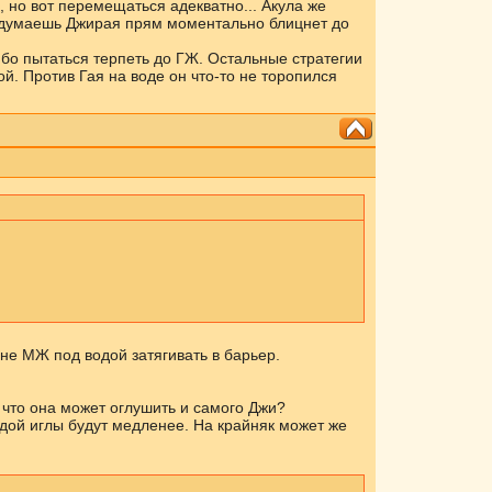
, но вот перемещаться адекватно... Акула же
 думаешь Джирая прям моментально блицнет до
ибо пытаться терпеть до ГЖ. Остальные стратегии
ой. Против Гая на воде он что-то не торопился
не МЖ под водой затягивать в барьер.
 что она может оглушить и самого Джи?
одой иглы будут медленее. На крайняк может же