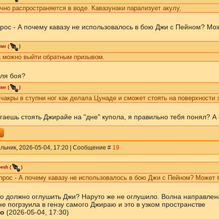
чно распространяется в воде. Кавазунаки парализует акулу,
прос - А почему кавазу не использовалось в бою Джи с Пейном? Мо
ter
(
)
а можно выйти обратным призывом.
оля боя?
ter
(
)
чакры в ступни ног как делала Цунаде и сможет стоять на поверхности 
гаешь стоять Джирайе на "дне" купола, я правильно тебя понял? А
льник, 2026-05-04, 17:20 | Сообщение #
19
eesh
(
)
прос - А почему кавазу не использовалось в бою Джи с Пейном? Может 
о должно оглушить Джи? Наруто же не оглушило. Волна направлена
е погрзуила в гензу самого Джираю и это в узком пространстве
о
(2026-05-04, 17:30)