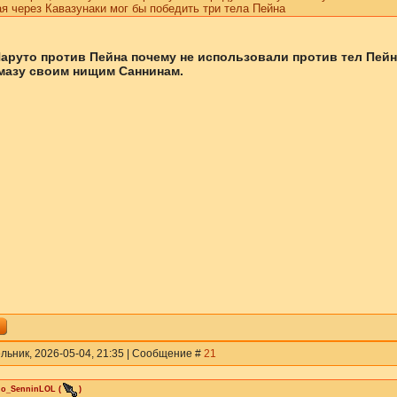
я через Кавазунаки мог бы победить три тела Пейна
аруто против Пейна почему не использовали против тел Пейн
мазу своим нищим Саннинам.
льник, 2026-05-04, 21:35 | Сообщение #
21
do_SenninLOL
(
)