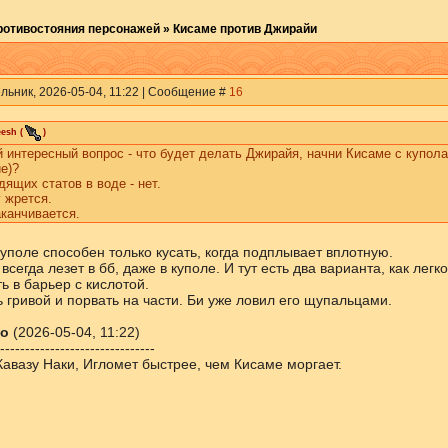
ротивостояния персонажей
»
Кисаме против Джирайи
льник, 2026-05-04, 11:22 | Сообщение #
16
eesh
(
)
 интересный вопрос - что будет делать Джирайя, начни Кисаме с купола 
е)?
ящих статов в воде - нет.
 жрется.
канчивается.
уполе способен только кусать, когда подплывает вплотную.
 всегда лезет в бб, даже в куполе. И тут есть два варианта, как легк
ь в барьер с кислотой.
 гривой и порвать на части. Би уже ловил его щупальцами.
о
(2026-05-04, 11:22)
-------------------------------
Кавазу Наки, Игломет быстрее, чем Кисаме моргает.