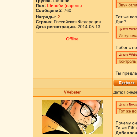
Группа:
Шиноби
Звук отли
Пол:
Шиноби (парень)
Сообщений:
760
Награды:
2
Тот же во
Страна:
Российская Федерация
Джи?
Дата регистрации:
2014-05-13
Цитата
VVebs
Из купол
Offline
Побег с п
Цитата
VVebs
Контроль 
Ты предла
VVebster
Дата: Понеде
Цитата
Nekz
Тот же во
Почему он
Та же ГЖ н
Добавлен