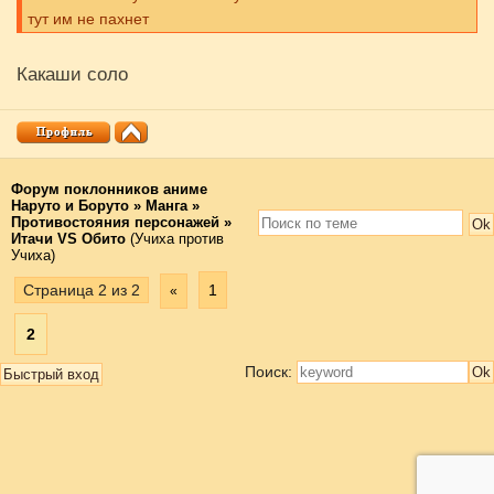
тут им не пахнет
Какаши соло
Форум поклонников аниме
Наруто и Боруто
»
Манга
»
Противостояния персонажей
»
Итачи VS Обито
(Учиха против
Учиха)
Страница
2
из
2
1
«
2
Поиск: