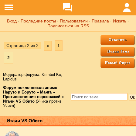
Вход
·
Последние посты
·
Пользователи
·
Правила
·
Искать
·
Подписаться на RSS
Страница
2
из
2
1
«
2
Модератор форума:
Krimbel-Ko
,
Lapidus
Форум поклонников аниме
Наруто и Боруто
»
Манга
»
Противостояния персонажей
»
Итачи VS Обито
(Учиха против
Учиха)
Итачи VS Обито