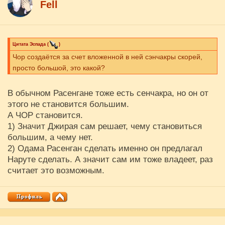
Fell
Цитата
Эспада
(
)
Чор создаётся за счет вложенной в ней сэнчакры скорей,
просто большой, это какой?
В обычном Расенгане тоже есть сенчакра, но он от
этого не становится большим.
А ЧОР становится.
1) Значит Джирая сам решает, чему становиться
большим, а чему нет.
2) Одама Расенган сделать именно он предлагал
Наруте сделать. А значит сам им тоже владеет, раз
считает это возможным.