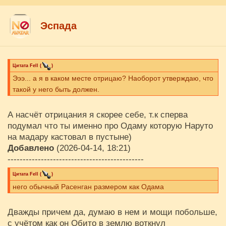
Эспада
Цитата
Fell
(
)
Эээ... а я в каком месте отрицаю? Наоборот утверждаю, что
такой у него быть должен.
А насчёт отрицания я скорее себе, т.к сперва
подумал что ты именно про Одаму которую Наруто
на мадару кастовал в пустыне)
Добавлено
(2026-04-14, 18:21)
---------------------------------------------
Цитата
Fell
(
)
него обычный Расенган размером как Одама
Дважды причем да, думаю в нем и мощи побольше,
с учётом как он Обито в землю воткнул