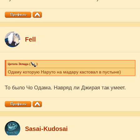
Fell
Цитата
Эспада
(
)
Одаму которую Наруто на мадару кастовал в пустыне)
То было Чо Одама. Навряд ли Джирая так умеет.
Sasai-Kudosai