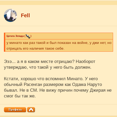
Fell
Цитата
Эспада
(
)
у минато как раз такой и был показан на войне, у джи нет, но
отрицать его наличия такое себе.
Эээ... а я в каком месте отрицаю? Наоборот
утверждаю, что такой у него быть должен.
Кстати, хорошо что вспомнил Минато. У него
обычный Расенган размером как Одама Наруто
бывал. Не в СМ. Не вижу причин почему Джирая не
смог бы так же.