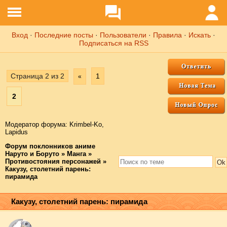
Вход
·
Последние посты
·
Пользователи
·
Правила
·
Искать
·
Подписаться на RSS
Страница
2
из
2
1
«
2
Модератор форума:
Krimbel-Ko
,
Lapidus
Форум поклонников аниме
Наруто и Боруто
»
Манга
»
Противостояния персонажей
»
Какузу, столетний парень:
пирамида
Какузу, столетний парень: пирамида