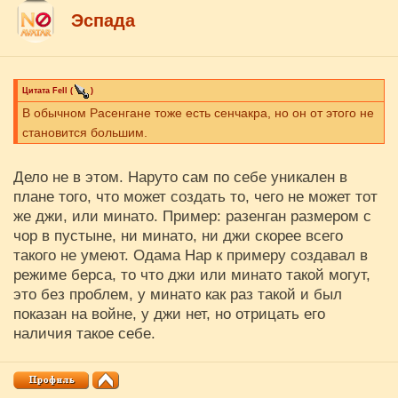
Эспада
Цитата
Fell
(
)
В обычном Расенгане тоже есть сенчакра, но он от этого не
становится большим.
Дело не в этом. Наруто сам по себе уникален в
плане того, что может создать то, чего не может тот
же джи, или минато. Пример: разенган размером с
чор в пустыне, ни минато, ни джи скорее всего
такого не умеют. Одама Нар к примеру создавал в
режиме берса, то что джи или минато такой могут,
это без проблем, у минато как раз такой и был
показан на войне, у джи нет, но отрицать его
наличия такое себе.