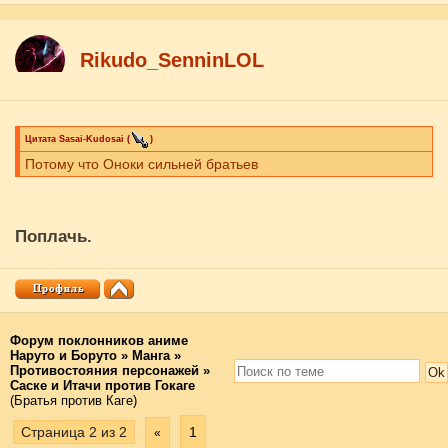
Rikudo_SenninLOL
Цитата
Sasai-Kudosai
(
)
Потому что Оноки сильней братьев
Поплачь.
Форум поклонников аниме
Наруто и Боруто
»
Манга
»
Противостояния персонажей
»
Саске и Итачи против Гокаге
(Братья против Каге)
Страница
2
из
2
1
«