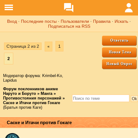
Вход
·
Последние посты
·
Пользователи
·
Правила
·
Искать
·
Подписаться на RSS
Страница
2
из
2
1
«
2
Модератор форума:
Krimbel-Ko
,
Lapidus
Форум поклонников аниме
Наруто и Боруто
»
Манга
»
Противостояния персонажей
»
Саске и Итачи против Гокаге
(Братья против Каге)
Саске и Итачи против Гокаге