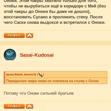
Оноки. Этой чакры хватило только для того,
чтобы не вырубиться ещё в коридоре с Мей (без
этой чакры до Оноки бы даже не дошло),
восстановить Сусано и проломить стену. После
чего Саске снова выдохся и встретился с Оноки.
Sasai-Kudosai
Цитата
Rikudo_SenninLOL
(
)
Переданная чакра никак не повлияла на стычку с Оноки
Потому что Оноки сильней братьев