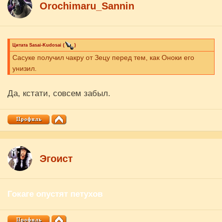
Orochimaru_Sannin
Цитата
Sasai-Kudosai
(
)
Сасуке получил чакру от Зецу перед тем, как Оноки его
унизил.
Да, кстати, совсем забыл.
Эгоист
Гокаге опустят петухов