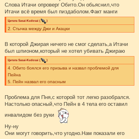
Слова Итачи опроверг Обито.Он обьяснил,что
Итачи всё время был пиздаболом.Факт манги
Цитата
Sasai-Kudosai
(
)
2. Стычка между Джи и Акацки
В которой Джирая ничего не смог сделать,а Итачи
был шпионом,который не хотел убивать Джираю
Цитата
Sasai-Kudosai
(
)
4. Обито боялся его призыва и назвал проблемой для
Пейна
5. Пейн назвал его опасным
Проблема для Пня,с которой тот легко разобрался.
Настолько опасный,что Пейн в 4 тела его оставил
инвалидом без руки
Ну-ну
Они могут говорить,что угодно.Нам показали его