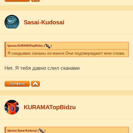
Sasai-Kudosai
Цитата
KURAMATopBidzu
(
)
Я скидываю скнаны из манги.Они подтверждают мои слова.
Нет. Я тебя давно слил сканами
KURAMATopBidzu
Цитата
Sasai-Kudosai
(
)