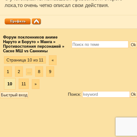
лоха,то очень четко описал свои действия.
Форум поклонников аниме
Наруто и Боруто
»
Манга
»
Противостояния персонажей
»
Саске МШ vs Саннины
Страница
10
из
11
«
1
2
8
9
…
10
11
»
Поиск: