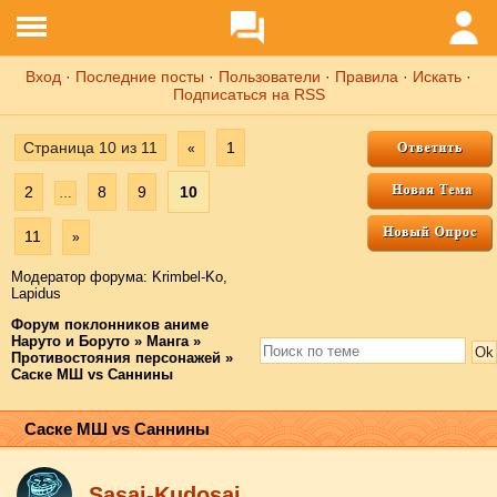
Вход
·
Последние посты
·
Пользователи
·
Правила
·
Искать
·
Подписаться на RSS
Страница
10
из
11
1
«
2
8
9
10
…
11
»
Модератор форума:
Krimbel-Ko
,
Lapidus
Форум поклонников аниме
Наруто и Боруто
»
Манга
»
Противостояния персонажей
»
Саске МШ vs Саннины
Саске МШ vs Саннины
Sasai-Kudosai