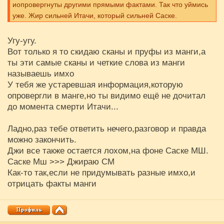
иопровергнуты другими прямыми фактами. Так что уймись
уже. Жир сильней Итачи, который сильней Саске.
Угу-угу.
Вот только я то скидаю сканы и пруфы из манги,а
ты эти самые сканы и четкие слова из манги
называешь имхо
У тебя же устаревшая информация,которую
опровергли в манге,но ты видимо ещё не дочитал
до момента смерти Итачи...
Ладно,раз тебе ответить нечего,разговор и правда
можно закончить.
Джи все также остается лохом,на фоне Саске МШ.
Саске Мш >>> Джираю СМ
Как-то так,если не придумывать разные имхо,и
отрицать факты манги