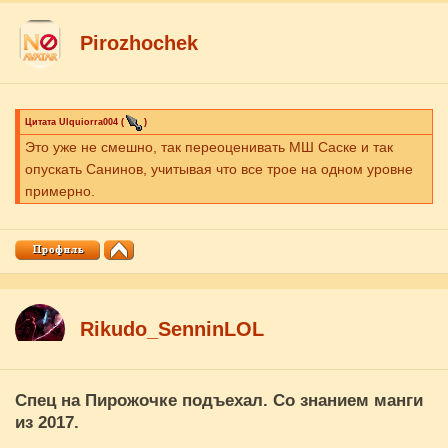
Pirozhochek
Цитата
Ulquiorra004
(
)
Это уже не смешно, так переоценивать МШ Саске и так
опускать Санинов, учитывая что все трое на одном уровне
примерно.
Rikudo_SenninLOL
Спец на Пирожочке подъехал. Со знанием манги
из 2017.