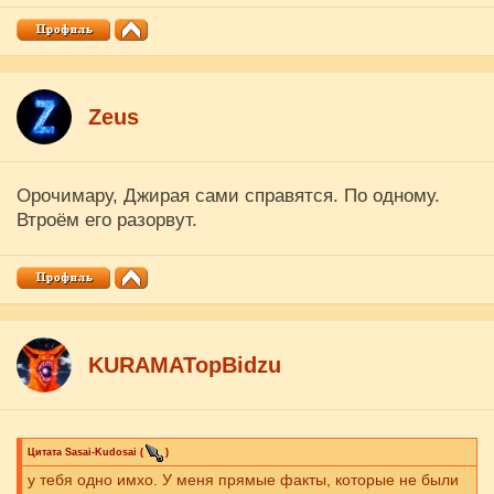
Zеus
Орочимару, Джирая сами справятся. По одному.
Втроём его разорвут.
KURAMATopBidzu
Цитата
Sasai-Kudosai
(
)
у тебя одно имхо. У меня прямые факты, которые не были