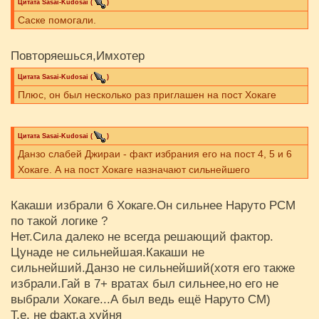
Цитата
Sasai-Kudosai
(
)
Саске помогали.
Повторяешься,Имхотер
Цитата
Sasai-Kudosai
(
)
Плюс, он был несколько раз приглашен на пост Хокаге
Цитата
Sasai-Kudosai
(
)
Данзо слабей Джираи - факт избрания его на пост 4, 5 и 6
Хокаге. А на пост Хокаге назначают сильнейшего
Какаши избрали 6 Хокаге.Он сильнее Наруто РСМ
по такой логике ?
Нет.Сила далеко не всегда решающий фактор.
Цунаде не сильнейшая.Какаши не
сильнейший.Данзо не сильнейший(хотя его также
избрали.Гай в 7+ вратах был сильнее,но его не
выбрали Хокаге...А был ведь ещё Наруто СМ)
Т.е. не факт,а хуйня