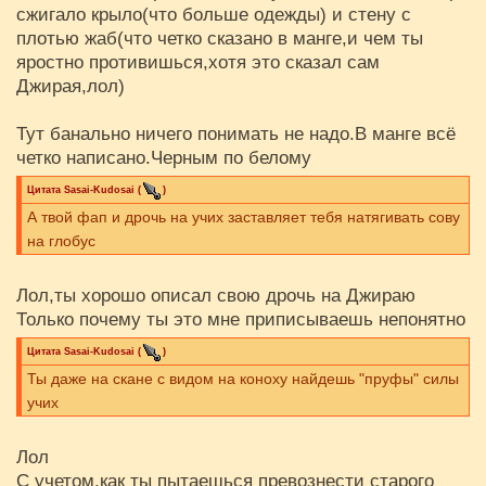
сжигало крыло(что больше одежды) и стену с
плотью жаб(что четко сказано в манге,и чем ты
яростно противишься,хотя это сказал сам
Джирая,лол)
Тут банально ничего понимать не надо.В манге всё
четко написано.Черным по белому
Цитата
Sasai-Kudosai
(
)
А твой фап и дрочь на учих заставляет тебя натягивать сову
на глобус
Лол,ты хорошо описал свою дрочь на Джираю
Только почему ты это мне приписываешь непонятно
Цитата
Sasai-Kudosai
(
)
Ты даже на скане с видом на коноху найдешь "пруфы" силы
учих
Лол
С учетом,как ты пытаешься превознести старого