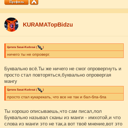
KURAMATopBidzu
Цитата
Sasai-Kudosai
(
)
ничего ты не опроверг.
Буквально всё.Ты же ничего не смог опровергнуть и
просто стал повторяться,буквально опровергая
мангу
Цитата
Sasai-Kudosai
(
)
просто стал кукарекать, что все не так и бал-бла-бла
Ты хорошо описываешь,что сам писал,лол
Буквально называл сканы из манги - имхотой,и что
слова из манги это не так,а вот твоё мнение,вот это