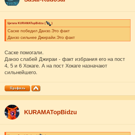
Цитата
KURAMATopBidzu
(
)
Саске победил Данзо.Это факт
Данзо сильнее Джирайи.Это факт
Саске помогали.
Данзо слабей Джираи - факт избрания его на пост
4, 5 и 6 Хокаге. А на пост Хокаге назначают
сильнейшего.
KURAMATopBidzu