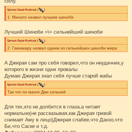
силу.
Цитата
Sasai-Kudosai
(
)
1. Минато назвал лучшим шиноби
Лучший Шиноби =\= сильнейший шиноби
Цитата
Sasai-Kudosai
(
)
2. Гамамару назвал одним из сильнейших шиноби мира
А Джирая сам про себя говорил,что он неудачник,у
которого в жизни одни провалы
Думаю Джирая знал себя лучше старой жабы
Цитата
Sasai-Kudosai
(
)
Так что по манге Джи сильней
Для тех,кто не долбится в глаза,а читает
нормально(не рассказывая,как Джирая гривой
снимает Аму в лицо)Джирая слабее,что Данзо,что
Би,что Саске и т.д.