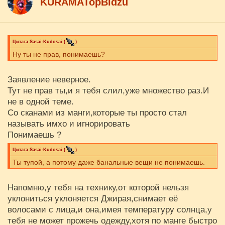
KURAMATopBidzu
Цитата
Sasai-Kudosai
(
)
Ну ты не прав, понимаешь?
Заявление неверное.
Тут не прав ты,и я тебя слил,уже множество раз.И
не в одной теме.
Со сканами из манги,которые ты просто стал
называть имхо и игнорировать
Понимаешь ?
Цитата
Sasai-Kudosai
(
)
Ты тупой, а потому даже банальные вещи не понимаешь.
Напомню,у тебя на технику,от которой нельзя
уклониться уклоняется Джирая,снимает её
волосами с лица,и она,имея температуру солнца,у
тебя не может прожечь одежду,хотя по манге быстро