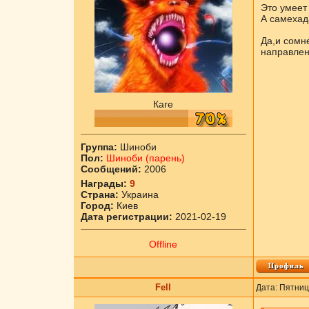
Это умеет
А самехада
Да,и сомн
направлени
Каге
Группа:
Шиноби
Пол:
Шиноби (парень)
Сообщений:
2006
Награды:
9
Страна:
Украина
Город:
Киев
Дата регистрации:
2021-02-19
Offline
Fell
Дата: Пятниц