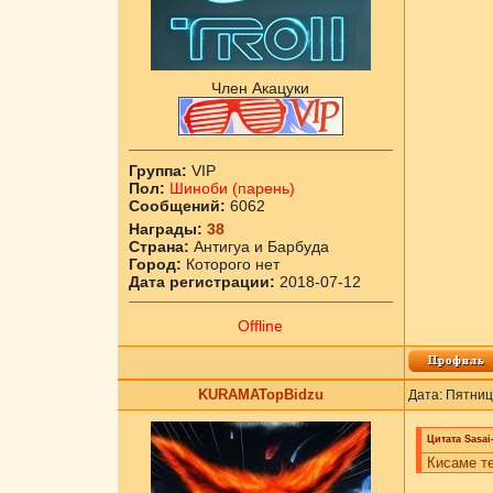
Член Акацуки
Группа:
VIP
Пол:
Шиноби (парень)
Сообщений:
6062
Награды:
38
Страна:
Антигуа и Барбуда
Город:
Которого нет
Дата регистрации:
2018-07-12
Offline
KURAMATopBidzu
Дата: Пятниц
Цитата
Sasai
Кисаме те