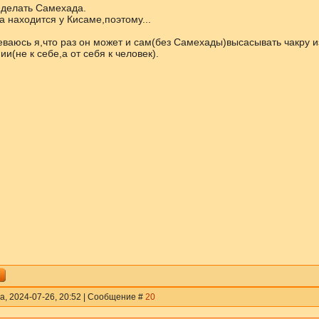
 делать Самехада.
 находится у Кисаме,поэтому...
еваюсь я,что раз он может и сам(без Самехады)высасывать чакру и
и(не к себе,а от себя к человек).
а, 2024-07-26, 20:52 | Сообщение #
20