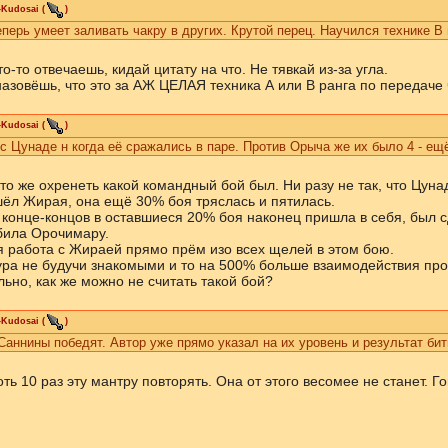
-Kudosai
(
)
перь умеет заливать чакру в других. Крутой перец. Научился технике В и
то-то отвечаешь, кидай цитату на что. Не тявкай из-за угла.
назовёшь, что это за АЖ ЦЕЛАЯ техника А или В ранга по передаче 
-Kudosai
(
)
с Цунаде н когда её сражались в паре. Против Орыча же их было 4 - ещё
то же охренеть какой командный бой был. Ни разу не так, что Цуна
шёл Жирая, она ещё 30% боя тряслась и пятилась.
в конце-концов в оставшиеся 20% боя наконец пришла в себя, был 
била Орочимару.
 работа с Жираей прямо прём изо всех щелей в этом бою.
ура не будучи знакомыми и то на 500% больше взаимодействия проя
ьно, как же можно не считать такой бой?
-Kudosai
(
)
Саннины победят. Автор уже прямо указал на их уровень и результат бит
ь 10 раз эту мантру повторять. Она от этого весомее не станет. 