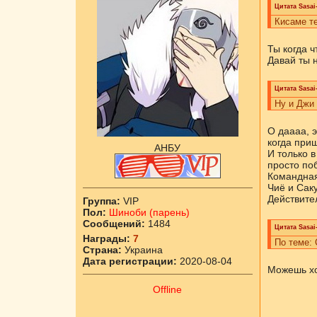
Цитата
Sasai
Кисаме те
Ты когда ч
Давай ты 
Цитата
Sasai
Ну и Джи 
О даааа, э
когда при
АНБУ
И только 
просто по
Командная
Чиё и Сак
Действител
Группа:
VIP
Пол:
Шиноби (парень)
Сообщений:
1484
Цитата
Sasai
Награды:
7
По теме: 
Страна:
Украина
Дата регистрации:
2020-08-04
Можешь хот
Offline