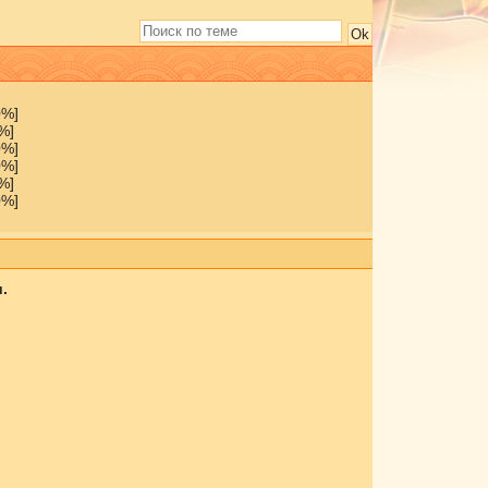
0%]
%]
0%]
0%]
%]
0%]
.