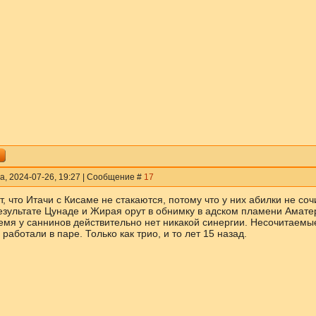
а, 2024-07-26, 19:27 | Сообщение #
17
т, что Итачи с Кисаме не стакаются, потому что у них абилки не с
результате Цунаде и Жирая орут в обнимку в адском пламени Амате
емя у саннинов действительно нет никакой синергии. Несочитаемые
 работали в паре. Только как трио, и то лет 15 назад.