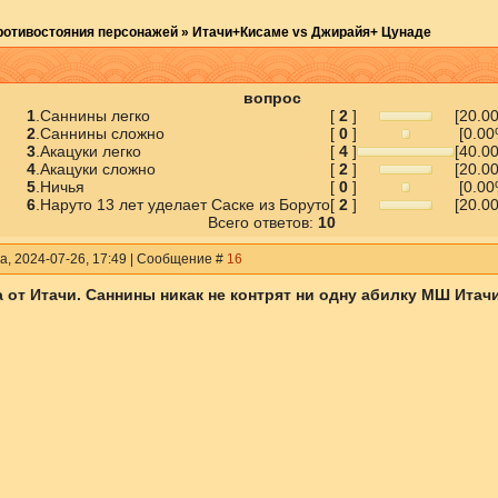
ротивостояния персонажей
»
Итачи+Кисаме vs Джирайя+ Цунаде
вопрос
1
.
Саннины легко
[
2
]
[20.0
2
.
Саннины сложно
[
0
]
[0.00
3
.
Акацуки легко
[
4
]
[40.0
4
.
Акацуки сложно
[
2
]
[20.0
5
.
Ничья
[
0
]
[0.00
6
.
Наруто 13 лет уделает Саске из Боруто
[
2
]
[20.0
Всего ответов:
10
а, 2024-07-26, 17:49 | Сообщение #
16
 от Итачи. Саннины никак не контрят ни одну абилку МШ Итачи