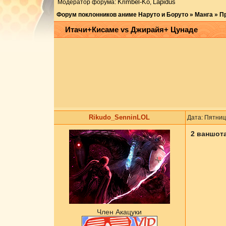
Krimbel-Ko
Lapidus
Модератор форума:
,
Форум поклонников аниме Наруто и Боруто
»
Манга
»
П
Итачи+Кисаме vs Джирайя+ Цунаде
Rikudo_SenninLOL
Дата: Пятниц
2 ваншота
Член Акацуки