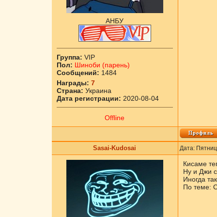
АНБУ
Группа:
VIP
Пол:
Шиноби (парень)
Сообщений:
1484
Награды:
7
Страна:
Украина
Дата регистрации:
2020-08-04
Offline
Sasai-Kudosai
Дата: Пятниц
Кисаме теп
Ну и Джи с
Иногда так
По теме: С