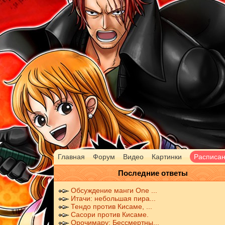
Главная
Форум
Видео
Картинки
Расписа
Последние ответы
Обсуждение манги One ...
Итачи: небольшая пира...
Тендо против Кисаме, ...
Сасори против Кисаме.
Орочимару: Бессмертны...