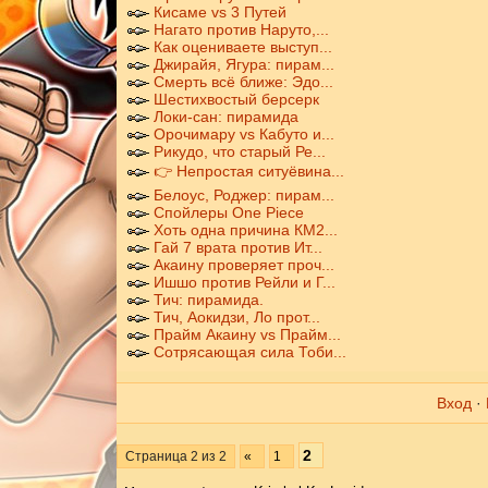
Кисаме vs 3 Путей
Нагато против Наруто,...
Как оцениваете выступ...
Джирайя, Ягура: пирам...
Смерть всё ближе: Эдо...
Шестихвостый берсерк
Локи-сан: пирамида
Орочимару vs Кабуто и...
Рикудо, что старый Ре...
👉 Непростая ситуёвина...
Белоус, Роджер: пирам...
Спойлеры One Piece
Хоть одна причина КМ2...
Гай 7 врата против Ит...
Акаину проверяет проч...
Ишшо против Рейли и Г...
Тич: пирамида.
Тич, Аокидзи, Ло прот...
Прайм Акаину vs Прайм...
Сотрясающая сила Тоби...
Вход
·
2
Страница
2
из
2
«
1