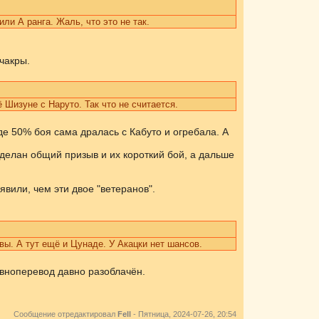
ли А ранга. Жаль, что это не так.
чакры.
 Шизуне с Наруто. Так что не считается.
де 50% боя сама дралась с Кабуто и огребала. А
сделан общий призыв и их короткий бой, а дальше
вили, чем эти двое "ветеранов".
вы. А тут ещё и Цунаде. У Акацки нет шансов.
Говноперевод давно разоблачён.
Сообщение отредактировал
Fell
-
Пятница, 2024-07-26, 20:54