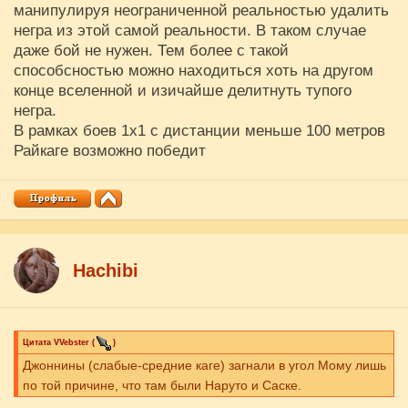
манипулируя неограниченной реальностью удалить
негра из этой самой реальности. В таком случае
даже бой не нужен. Тем более с такой
способсностью можно находиться хоть на другом
конце вселенной и изичайше делитнуть тупого
негра.
В рамках боев 1х1 с дистанции меньше 100 метров
Райкаге возможно победит
Hachibi
Цитата
VVebster
(
)
Джоннины (слабые-средние каге) загнали в угол Мому лишь
по той причине, что там были Наруто и Саске.