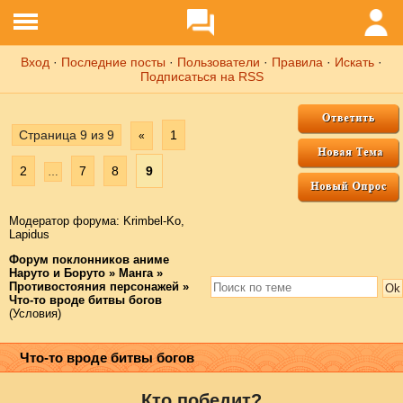
Вход
·
Последние посты
·
Пользователи
·
Правила
·
Искать
·
Подписаться на RSS
Страница
9
из
9
1
«
2
7
8
9
…
Модератор форума:
Krimbel-Ko
,
Lapidus
Форум поклонников аниме
Наруто и Боруто
»
Манга
»
Противостояния персонажей
»
Что-то вроде битвы богов
(Условия)
Что-то вроде битвы богов
Кто победит?