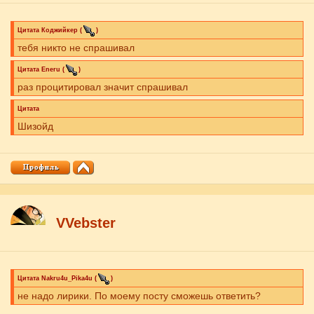
Цитата
Коджийкер
(
)
тебя никто не спрашивал
Цитата
Eneru
(
)
раз процитировал значит спрашивал
Цитата
Шизойд
VVebster
Цитата
Nakru4u_Pika4u
(
)
не надо лирики. По моему посту сможешь ответить?