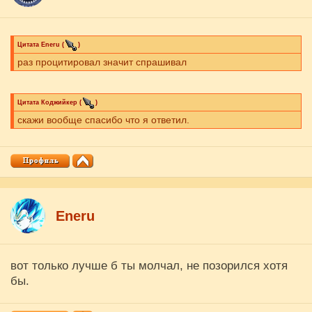
Цитата
Eneru
(
)
раз процитировал значит спрашивал
Цитата
Коджийкер
(
)
скажи вообще спасибо что я ответил.
Eneru
вот только лучше б ты молчал, не позорился хотя
бы.