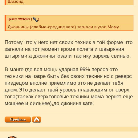
Шизойд
Цитата
VVebster
(
)
Джоннины (слабые-средние каге) загнали в угол Мому
Потому что у него нет своих техник в той форме что
загнали на тот момент кроме полета и швыряния
штырями,а джонины юзали тактику зарежь свинью.
В манге где вся мощь ударная 99% персов это
техники на чакре быть без своих техник но с реверс
пиздецом вполне приемлимо это не делает тебя
дном.ЭТо делает твой уровеь плавающим от сверх
топа(так как сверхтоповые техники мома вернет еще
мощнее и сильнее),до джонина каге.