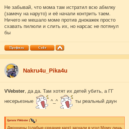
Не забывай, что мома там истратил всю абмлку
(замечу на наруто) и её начали контрить таем.
Ничего не мешало моме против днокажек просто
схавать пилюли и слить их, но нарсас не потянул
бы
Nakru4u_Pika4u
VVebster
, да да. Там хотят их детей убить, а ГГ
несерьезные
^_^
ты реальный даун
Цитата
VVebster
(
)
Джоннины (слабые-средние каге) загнали в угол Мому лишь