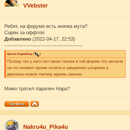
VVebster
Ребят, на форуме есть кнопка мута?
Сорян за оффтоп
Добавлено
(2022-04-17, 22:53)
---------------------------------------------
Цитата
Коджийкер
(
)
Потому что у него нет своих техник в той форме что загнали
на тот момент кроме полета и швыряния штырями,а
джонины юзали тактику зарежь свинью.
Момо тратил паралич Нара?
Nakru4u_Pika4u