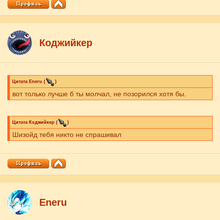
Коджийкер
Цитата
Eneru
(
)
вот только лучше б ты молчал, не позорился хотя бы.
Цитата
Коджийкер
(
)
Шизойд тебя никто не спрашивал
Eneru