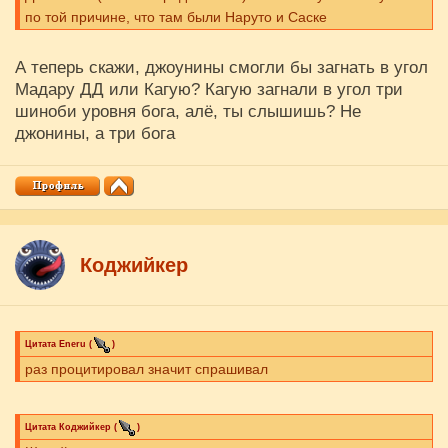
по той причине, что там были Наруто и Саске
А теперь скажи, джоунины смогли бы загнать в угол
Мадару ДД или Кагую? Кагую загнали в угол три
шиноби уровня бога, алё, ты слышишь? Не
джонины, а три бога
Коджийкер
Цитата
Eneru
(
)
раз процитировал значит спрашивал
Цитата
Коджийкер
(
)