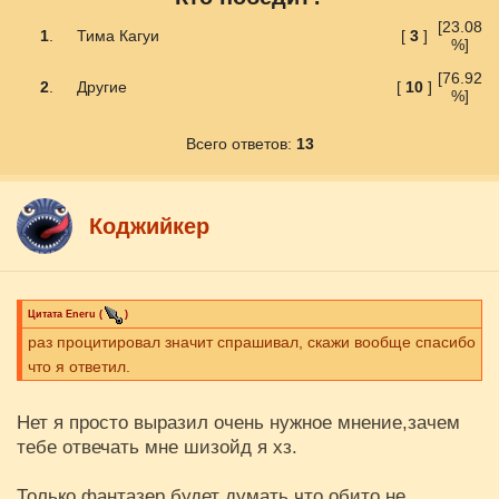
[23.08
1
.
Тима Кагуи
[
3
]
%]
[76.92
2
.
Другие
[
10
]
%]
Всего ответов:
13
Коджийкер
Цитата
Eneru
(
)
раз процитировал значит спрашивал, скажи вообще спасибо
что я ответил.
Нет я просто выразил очень нужное мнение,зачем
тебе отвечать мне шизойд я хз.
Только фантазер будет думать что обито не