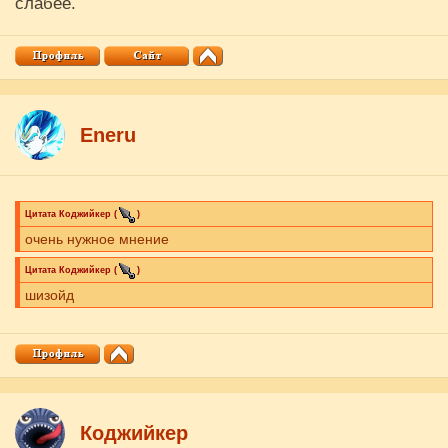
слабее.
Eneru
Цитата
Коджийкер
(
)
очень нужное мнение
Цитата
Коджийкер
(
)
шизойд
Коджийкер