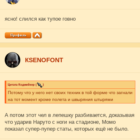
ясно! слился как тупое говно
КSENOFONT
Цитата
Коджийкер
(
)
Потому что у него нет своих техник в той форме что загнали
на тот момент кроме полета и швыряния штырями
А потом этот чел в лепешку разбивается, доказывая
что ударив Наруто с ноги на стадионе, Момо
показал супер-пупер статы, которых ещё не было.