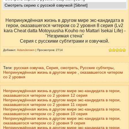
Смотреть серию с русской озвучкой [Sibnet]
Непринуждённая жизнь в другом мире экс-кандидата в
герои, оказавшегося читером со 2 уровня 8 серия (Lv2
kara Cheat datta Motoyuusha Kouho no Mattari Isekai Life) -
"Незримая стена"
Серия с русскими субтитрами и озвучкой.
Добавил:
AdamJensen
| Просмотров: 2714
Теги:
русская озвучка
,
Серия
,
смотреть
,
Русские субтитры
,
Непринуждённая жизнь в другом мире
,
оказавшегося читером
со 2 уровня
Непринуждённая жизнь в другом мире экс-кандидата в герои,
оказавшегося читером со 2 уровня 12 серия
Непринуждённая жизнь в другом мире экс-кандидата в герои,
оказавшегося читером со 2 уровня 11 серия
Непринуждённая жизнь в другом мире экс-кандидата в герои,
оказавшегося читером со 2 уровня 10 серия
Непринуждённая жизнь в другом мире экс-кандидата в герои,
оказавшегося читером со 2 уровня 9 серия
Непринуждённая жизнь в другом мире экс-кандидата в герои,