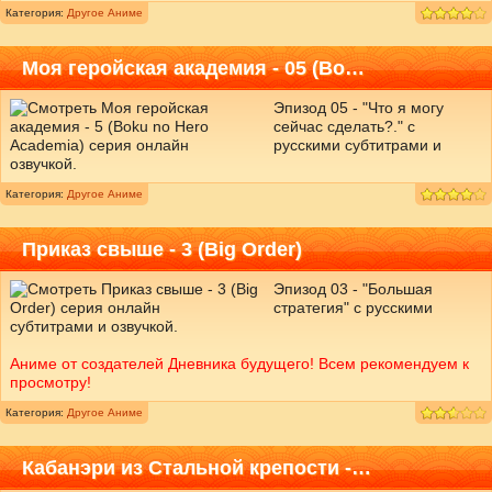
Категория:
Другое Аниме
Моя геройская академия - 05 (Bo…
Эпизод 05 - "Что я могу
сейчас сделать?." с
русскими субтитрами и
озвучкой.
Категория:
Другое Аниме
Приказ свыше - 3 (Big Order)
Эпизод 03 - "Большая
стратегия" с русскими
субтитрами и озвучкой.
Аниме от создателей Дневника будущего! Всем рекомендуем к
просмотру!
Категория:
Другое Аниме
Кабанэри из Стальной крепости -…