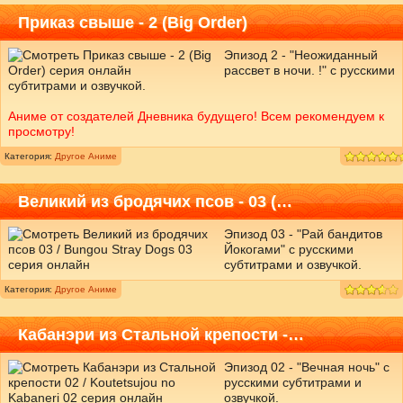
Приказ свыше - 2 (Big Order)
Эпизод 2 - "Неожиданный
рассвет в ночи. !" с русскими
субтитрами и озвучкой.
Аниме от создателей Дневника будущего! Всем рекомендуем к
просмотру!
Категория:
Другое Аниме
Великий из бродячих псов - 03 (…
Эпизод 03 - "Рай бандитов
Йокогами" с русскими
субтитрами и озвучкой.
Категория:
Другое Аниме
Кабанэри из Стальной крепости -…
Эпизод 02 - "Вечная ночь" с
русскими субтитрами и
озвучкой.