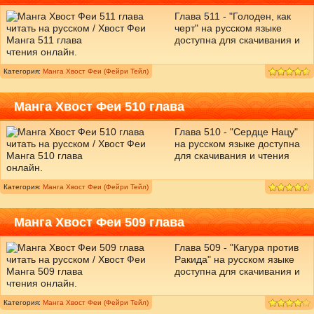
Глава 511 - "Голоден, как
черт" на русском языке
доступна для скачивания и
чтения онлайн.
Категория:
Манга Хвост Феи (Фейри Тейл)
Манга Хвост Феи 510 глава
Глава 510 - "Сердце Нацу"
на русском языке доступна
для скачивания и чтения
онлайн.
Категория:
Манга Хвост Феи (Фейри Тейл)
Манга Хвост Феи 509 глава
Глава 509 - "Кагура против
Ракида" на русском языке
доступна для скачивания и
чтения онлайн.
Категория:
Манга Хвост Феи (Фейри Тейл)